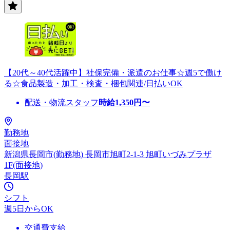
【20代～40代活躍中】社保完備・派遣のお仕事☆週5で働け
る☆食品製造・加工・検査・梱包関連/日払いOK
配送・物流スタッフ
時給
1,350
円〜
勤務地
面接地
新潟県長岡市(勤務地) 長岡市旭町2-1-3 旭町いづみプラザ
1F(面接地)
長岡駅
シフト
週5日からOK
交通費支給