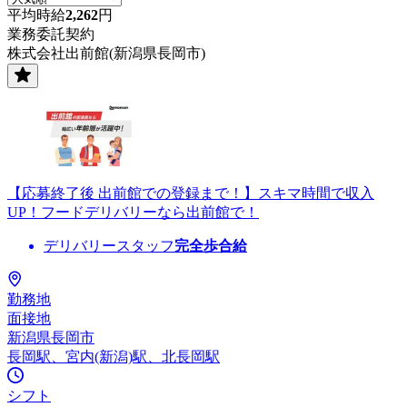
平均時給
2,262
円
業務委託契約
株式会社出前館(新潟県長岡市)
【応募終了後 出前館での登録まで！】スキマ時間で収入
UP！フードデリバリーなら出前館で！
デリバリースタッフ
完全歩合給
勤務地
面接地
新潟県長岡市
長岡駅、宮内(新潟)駅、北長岡駅
シフト