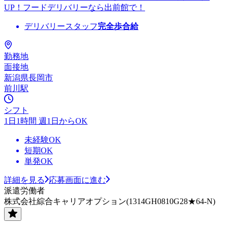
UP！フードデリバリーなら出前館で！
デリバリースタッフ
完全歩合給
勤務地
面接地
新潟県長岡市
前川駅
シフト
1日1時間 週1日からOK
未経験OK
短期OK
単発OK
詳細を見る
応募画面に進む
派遣労働者
株式会社綜合キャリアオプション(1314GH0810G28★64-N)