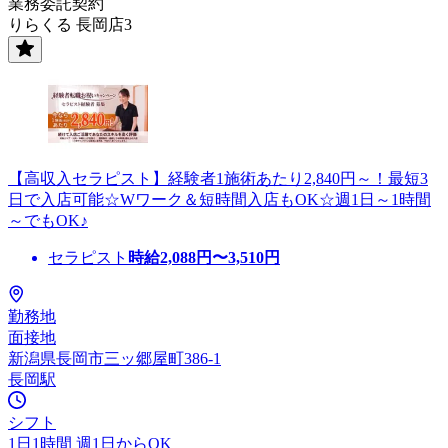
業務委託契約
りらくる 長岡店3
【高収入セラピスト】経験者1施術あたり2,840円～！最短3
日で入店可能☆Wワーク＆短時間入店もOK☆週1日～1時間
～でもOK♪
セラピスト
時給
2,088
円〜
3,510
円
勤務地
面接地
新潟県長岡市三ッ郷屋町386-1
長岡駅
シフト
1日1時間 週1日からOK