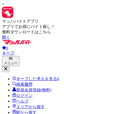
×
マッハバイトアプリ
アプリでお得にバイト探し！
無料ダウンロードはこちら
開く
0
キープ
メニュー
キープした求人を見る
0
検索履歴
新規会員登録(無料)
ログイン
ヘルプ
エリアから探す
駅から探す