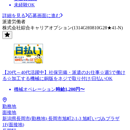
未経験OK
詳細を見る
応募画面に進む
派遣労働者
株式会社綜合キャリアオプション(1314GH0810G28★41-N)
【20代～40代活躍中】社保完備・派遣のお仕事☆週5で働け
る☆加工する機械に銅版をネジで取り付け/日払いOK
機械オペレーション
時給
1,200
円〜
勤務地
面接地
新潟県長岡市(勤務地) 長岡市旭町2-1-3 旭町いづみプラザ
1F(面接地)