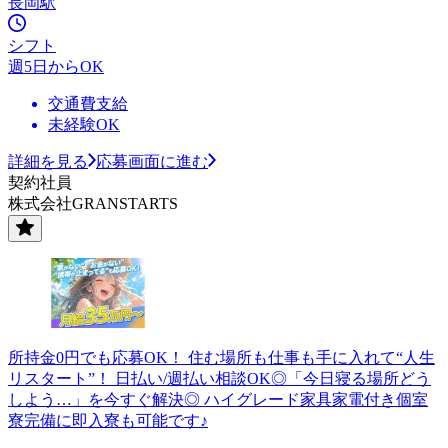
長岡駅
シフト
週5日からOK
交通費支給
未経験OK
詳細を見る
応募画面に進む
契約社員
株式会社GRANSTARTS
所持金0円でも応募OK！ 住む場所も仕事も手に入れて“人生
リスタート”！ 日払い/週払い相談OK◎「今日寝る場所どう
しよう…」を今すぐ解決◎ ハイグレード家具家電付き個室
寮完備に即入寮も可能です♪