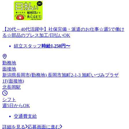
【20代～40代活躍中】社保完備・派遣のお仕事☆週5で働け
る☆部品のプレス加工/日払いOK
組立スタッフ
時給
1,250
円〜
勤務地
面接地
新潟県長岡市(勤務地) 長岡市旭町2-1-3 旭町いづみプラザ
1F(面接地)
北長岡駅
シフト
週5日からOK
交通費支給
詳細を見る
応募画面に進む