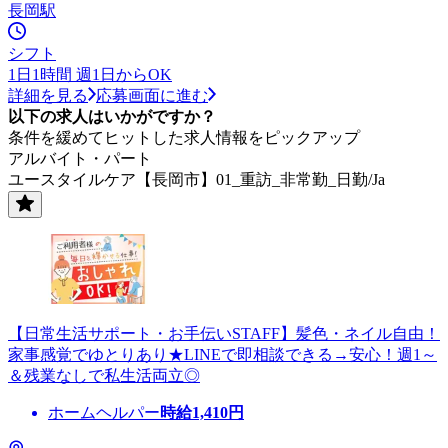
長岡駅
シフト
1日1時間 週1日からOK
詳細を見る
応募画面に進む
以下の求人はいかがですか？
条件を緩めてヒットした求人情報をピックアップ
アルバイト・パート
ユースタイルケア【長岡市】01_重訪_非常勤_日勤/Ja
【日常生活サポート・お手伝いSTAFF】髪色・ネイル自由！
家事感覚でゆとりあり★LINEで即相談できる→安心！週1～
＆残業なしで私生活両立◎
ホームヘルパー
時給
1,410
円