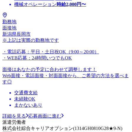
機械オペレーション
時給
2,000
円〜
勤務地
面接地
新潟県長岡市
※上記は実際の勤務地です
・電話応募：平日・土日祝OK（9:00～20:00）
・WEB応募：24時間いつでもOK
面接はあなたの予定に合わせて調整します！
Web面接・電話面接・対面面接から、ご希望の方法を選べま
す◎
交通費支給
未経験OK
まかないあり
詳細を見る
応募画面に進む
派遣労働者
株式会社綜合キャリアオプション(1314GH0810G28★9-N)