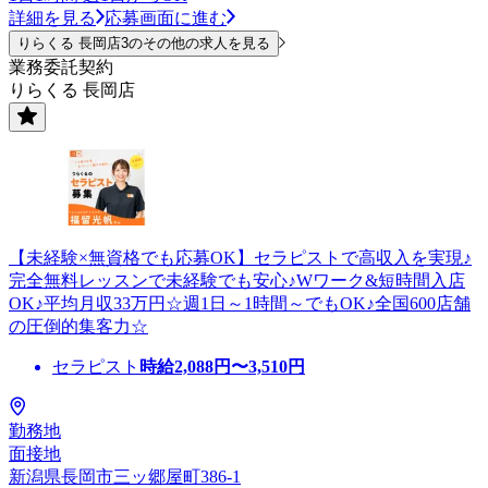
詳細を見る
応募画面に進む
りらくる 長岡店3のその他の求人を見る
業務委託契約
りらくる 長岡店
【未経験×無資格でも応募OK】セラピストで高収入を実現♪
完全無料レッスンで未経験でも安心♪Wワーク&短時間入店
OK♪平均月収33万円☆週1日～1時間～でもOK♪全国600店舗
の圧倒的集客力☆
セラピスト
時給
2,088
円〜
3,510
円
勤務地
面接地
新潟県長岡市三ッ郷屋町386-1