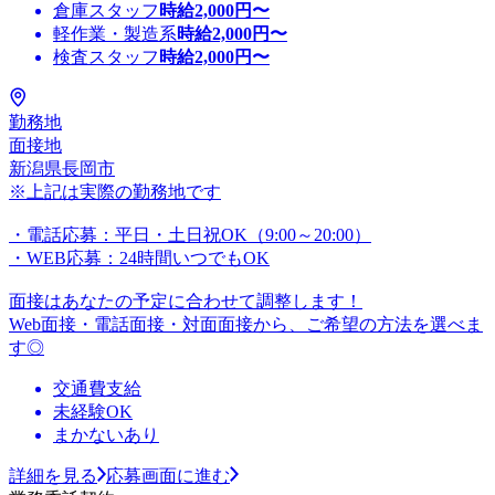
倉庫スタッフ
時給
2,000
円〜
軽作業・製造系
時給
2,000
円〜
検査スタッフ
時給
2,000
円〜
勤務地
面接地
新潟県長岡市
※上記は実際の勤務地です
・電話応募：平日・土日祝OK（9:00～20:00）
・WEB応募：24時間いつでもOK
面接はあなたの予定に合わせて調整します！
Web面接・電話面接・対面面接から、ご希望の方法を選べま
す◎
交通費支給
未経験OK
まかないあり
詳細を見る
応募画面に進む