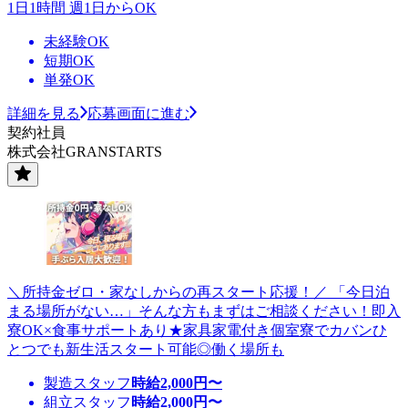
1日1時間 週1日からOK
未経験OK
短期OK
単発OK
詳細を見る
応募画面に進む
契約社員
株式会社GRANSTARTS
＼所持金ゼロ・家なしからの再スタート応援！／ 「今日泊
まる場所がない…」そんな方もまずはご相談ください！即入
寮OK×食事サポートあり★家具家電付き個室寮でカバンひ
とつでも新生活スタート可能◎働く場所も
製造スタッフ
時給
2,000
円〜
組立スタッフ
時給
2,000
円〜