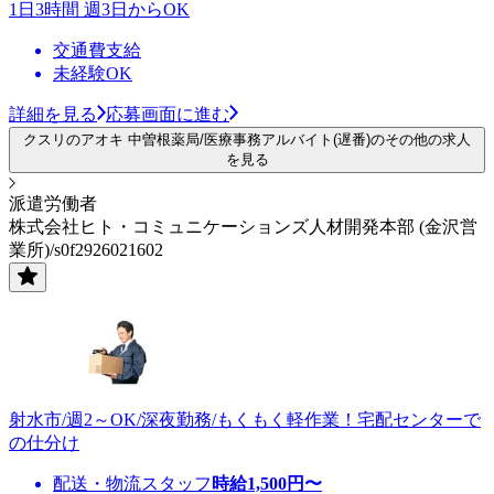
1日3時間 週3日からOK
交通費支給
未経験OK
詳細を見る
応募画面に進む
クスリのアオキ 中曽根薬局/医療事務アルバイト(遅番)のその他の求人
を見る
派遣労働者
株式会社ヒト・コミュニケーションズ人材開発本部 (金沢営
業所)/s0f2926021602
射水市/週2～OK/深夜勤務/もくもく軽作業！宅配センターで
の仕分け
配送・物流スタッフ
時給
1,500
円〜