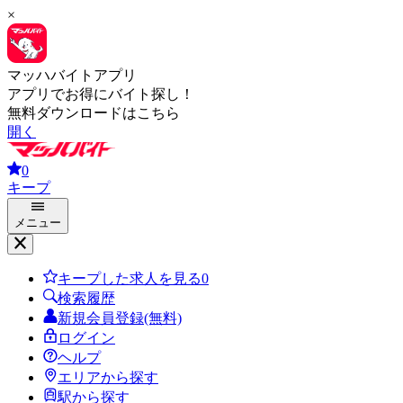
×
マッハバイトアプリ
アプリでお得にバイト探し！
無料ダウンロードはこちら
開く
0
キープ
メニュー
キープした求人を見る
0
検索履歴
新規会員登録(無料)
ログイン
ヘルプ
エリアから探す
駅から探す