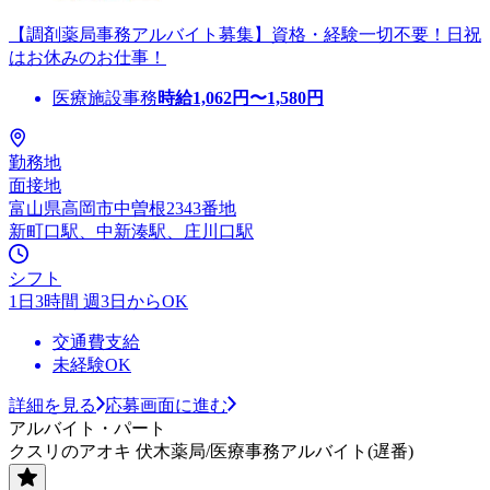
【調剤薬局事務アルバイト募集】資格・経験一切不要！日祝
はお休みのお仕事！
医療施設事務
時給
1,062
円〜
1,580
円
勤務地
面接地
富山県高岡市中曽根2343番地
新町口駅、中新湊駅、庄川口駅
シフト
1日3時間 週3日からOK
交通費支給
未経験OK
詳細を見る
応募画面に進む
アルバイト・パート
クスリのアオキ 伏木薬局/医療事務アルバイト(遅番)