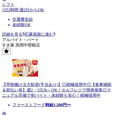
シフト
1日2時間 週2日からOK
交通費支給
未経験OK
詳細を見る
応募画面に進む
アルバイト・パート
すき家 高岡中曽根店
【早朝働ける方歓迎(手当あり)】◎積極採用中◎【食事補助
＆前払い有】週2・1日2h～OK！セルフレジで簡単接客◎マ
ニュアル完備で初バイト・未経験も安心！積極採用中
ファーストフード
時給
1,200
円〜