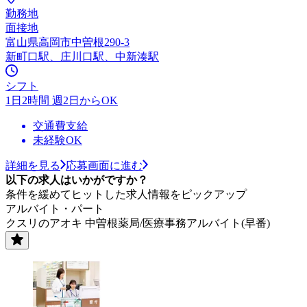
勤務地
面接地
富山県高岡市中曽根290-3
新町口駅、庄川口駅、中新湊駅
シフト
1日2時間 週2日からOK
交通費支給
未経験OK
詳細を見る
応募画面に進む
以下の求人はいかがですか？
条件を緩めてヒットした求人情報をピックアップ
アルバイト・パート
クスリのアオキ 中曽根薬局/医療事務アルバイト(早番)