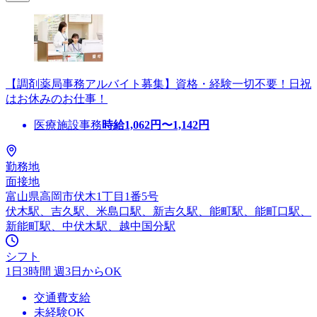
【調剤薬局事務アルバイト募集】資格・経験一切不要！日祝
はお休みのお仕事！
医療施設事務
時給
1,062
円〜
1,142
円
勤務地
面接地
富山県高岡市伏木1丁目1番5号
伏木駅、吉久駅、米島口駅、新吉久駅、能町駅、能町口駅、
新能町駅、中伏木駅、越中国分駅
シフト
1日3時間 週3日からOK
交通費支給
未経験OK