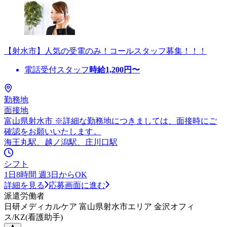
【射水市】人気の受電のみ！コールスタッフ募集！！！
電話受付スタッフ
時給
1,200
円〜
勤務地
面接地
富山県射水市 ※詳細な勤務地につきましては、面接時にご
確認をお願いいたします。
海王丸駅、越ノ潟駅、庄川口駅
シフト
1日8時間 週3日からOK
詳細を見る
応募画面に進む
派遣労働者
日研メディカルケア 富山県射水市エリア 金沢オフィ
ス/KZ(看護助手)