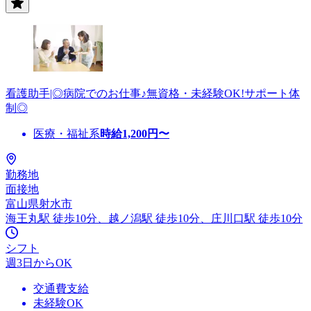
看護助手|◎病院でのお仕事♪無資格・未経験OK!サポート体
制◎
医療・福祉系
時給
1,200
円〜
勤務地
面接地
富山県射水市
海王丸駅 徒歩10分、越ノ潟駅 徒歩10分、庄川口駅 徒歩10分
シフト
週3日からOK
交通費支給
未経験OK