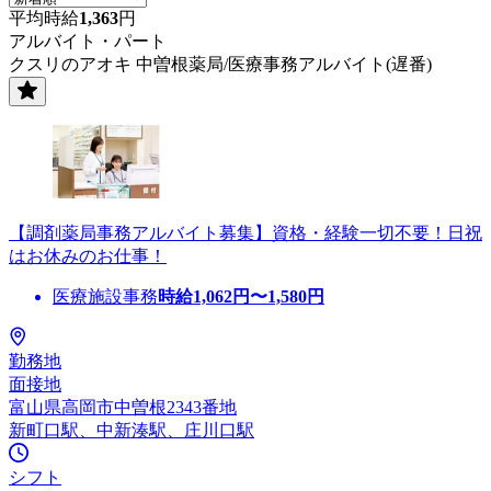
平均時給
1,363
円
アルバイト・パート
クスリのアオキ 中曽根薬局/医療事務アルバイト(遅番)
【調剤薬局事務アルバイト募集】資格・経験一切不要！日祝
はお休みのお仕事！
医療施設事務
時給
1,062
円〜
1,580
円
勤務地
面接地
富山県高岡市中曽根2343番地
新町口駅、中新湊駅、庄川口駅
シフト