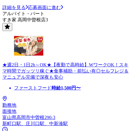
詳細を見る
応募画面に進む
アルバイト・パート
すき家 高岡中曽根店3
★週2日・1日2h～OK★【夜勤で高時給】WワークOK！スキ
マ時間でガッツリ稼ぐ★食事補助・前払い有◎セルフレジ＆
マニュアル完備で深夜も安心
ファーストフード
時給
1,500
円〜
勤務地
面接地
富山県高岡市中曽根290-3
新町口駅、庄川口駅、中新湊駅