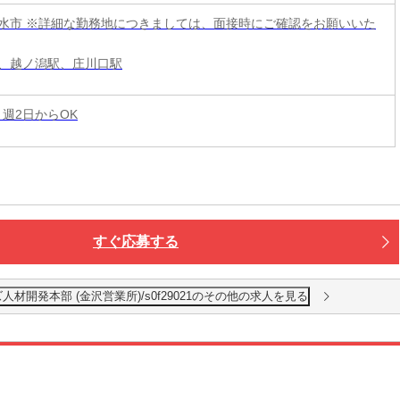
水市 ※詳細な勤務地につきましては、面接時にご確認をお願いいた
、越ノ潟駅、庄川口駅
 週2日からOK
すぐ応募する
開発本部 (金沢営業所)/s0f29021のその他の求人を見る