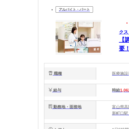
アルバイト・パート
クス
【
要
職種
医療施
給与
時給
1,06
勤務地・面接地
富山県高
新町口駅