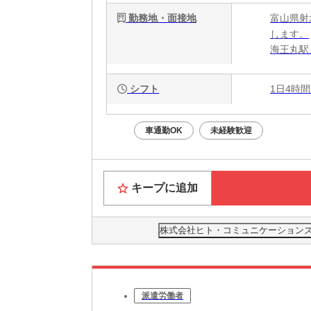
勤務地・面接地
富山県射
します。
海王丸駅
シフト
1日4時間
車通勤OK
未経験歓迎
キープに追加
株式会社ヒト・コミュニケーションズ人材
派遣労働者