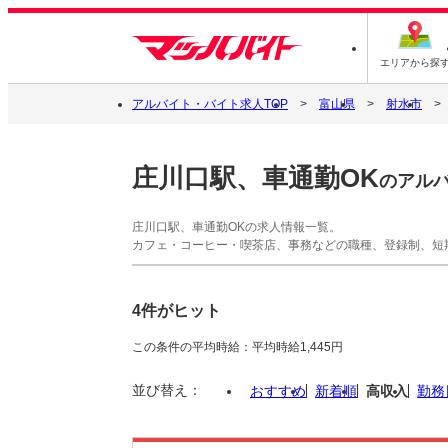
エリアから探
アルバイト・バイト求人TOP
富山県
射水市
庄川口駅、車通勤OK
のアル
庄川口駅、車通勤OKの求人情報一覧。
カフェ・コーヒー・喫茶店、事務などの職種、登録制、短
4件がヒット
この条件の平均時給：平均時給1,445円
並び替え：
おすすめ
新着順
高収入
勤務