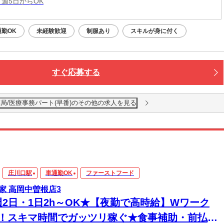
 週5日からOK
通勤OK
未経験歓迎
制服あり
スキルが身に付く
すぐ応募する
局/医療事務パート(早番)のその他の求人を見る
庄川口駅
車通勤OK
ファーストフード
家 高岡中曽根店3
週2日・1日2h～OK★【夜勤で高時給】Wワーク
K！スキマ時間でガッツリ稼ぐ★食事補助・前払い