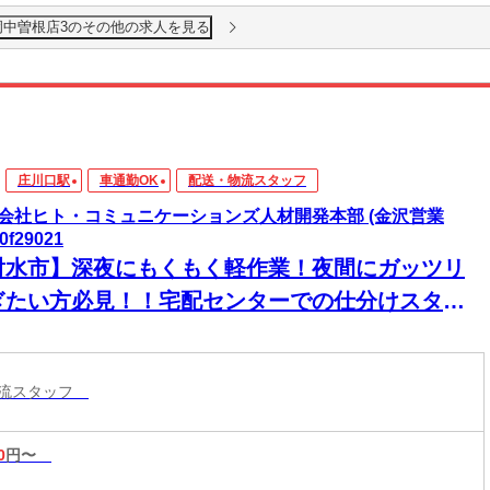
岡中曽根店3のその他の求人を見る
庄川口駅
車通勤OK
配送・物流スタッフ
会社ヒト・コミュニケーションズ人材開発本部 (金沢営業
0f29021
射水市】深夜にもくもく軽作業！夜間にガッツリ
ぎたい方必見！！宅配センターでの仕分けスタッ
物流スタッフ
0
円〜