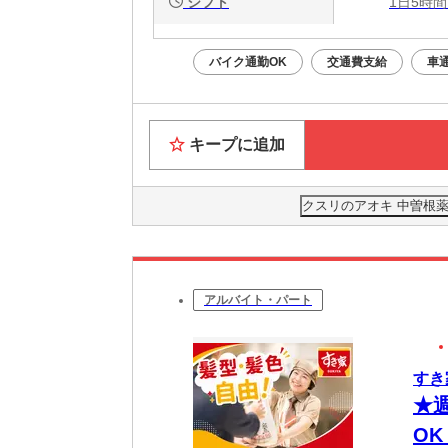
シフト
1日5時間
バイク通勤OK
交通費支給
車
キープに追加
クスリのアオキ 中曽根薬
アルバイト・パート
すき
★
O