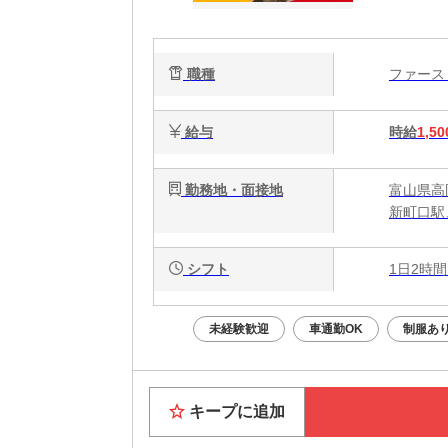
有
職種
ファー
給与
時給
1,50
勤務地・面接地
富山県高岡
新町口駅
シフト
1日2時間
未経験歓迎
車通勤OK
制服あ
キープに追加