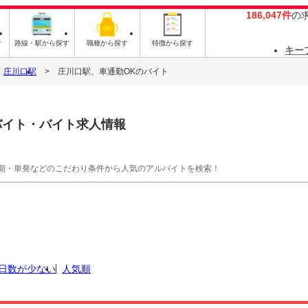
186,047件
の
す
路線・駅から探す
職種から探す
特徴から探す
キー
庄川口駅
庄川口駅、車通勤OKのバイト
バイト・バイト求人情報
期・単発などのこだわり条件から人気のアルバイトを検索！
日数が少ない
人気順