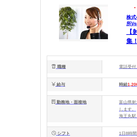
株式
所)/s
【
集
職種
電話受
給与
時給
1,20
勤務地・面接地
富山県射
します。
海王丸駅
シフト
1日8時間