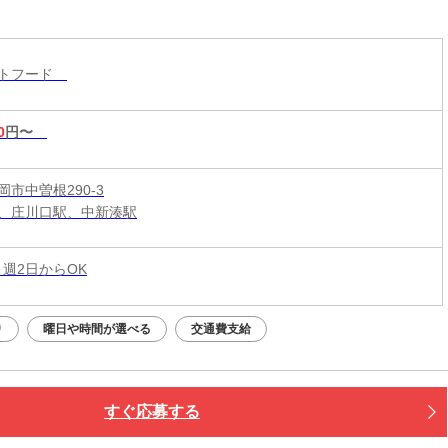
◎セルフレジ＆マニュアル完備で深夜も安心
ストフード
0
円〜
市中曽根290-3
、庄川口駅、中新湊駅
 週2日からOK
り
曜日や時間が選べる
交通費支給
すぐ応募する