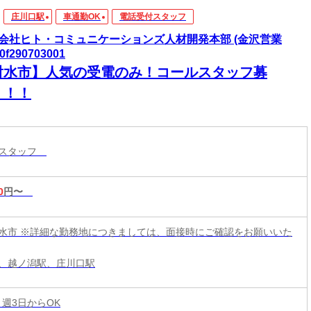
庄川口駅
車通勤OK
電話受付スタッフ
会社ヒト・コミュニケーションズ人材開発本部 (金沢営業
0f290703001
射水市】人気の受電のみ！コールスタッフ募
！！！
付スタッフ
0
円〜
水市 ※詳細な勤務地につきましては、面接時にご確認をお願いいた
、越ノ潟駅、庄川口駅
 週3日からOK