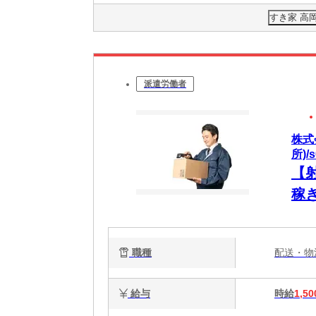
すき家 高
派遣労働者
株式
所)/s
【
稼
フ
職種
配送・
給与
時給
1,50