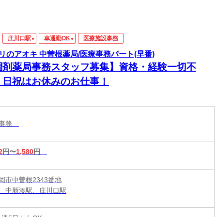
庄川口駅
車通勤OK
医療施設事務
リのアオキ 中曽根薬局/医療事務パート(早番)
調剤薬局事務スタッフ募集】資格・経験一切不
！日祝はお休みのお仕事！
設事務
2
円〜
1,580
円
岡市中曽根2343番地
、中新湊駅、庄川口駅