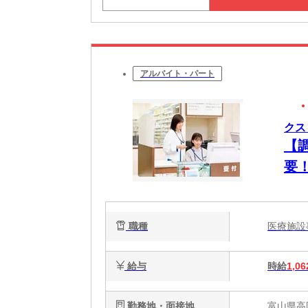
アルバイト・パート
クス
【
要
職種
医療施
給与
時給
1,06
勤務地・面接地
富山県高