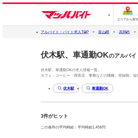
エリアから探
アルバイト・バイト求人TOP
富山県
高岡市
伏木駅、車通勤OK
のアルバイ
伏木駅、車通勤OKの求人情報一覧。
カフェ・コーヒー・喫茶店、事務などの職種、登録制、短
伏木駅
車通勤OK
3件がヒット
この条件の平均時給：平均時給1,456円