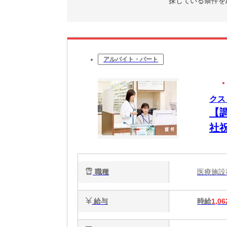
探している条件を
アルバイト・パート
クス
【
社
職種
医療施
給与
時給
1,06