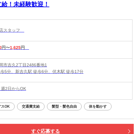
支給！未経験歓迎！
コ店スタッフ
0
円〜
1,625
円
岡市吉久2丁目2486番地1
徒歩5分、新吉久駅 徒歩6分、伏木駅 徒歩17分
 週2日からOK
アスOK
交通費支給
髪型・髪色自由
体を動かす
すぐ応募する