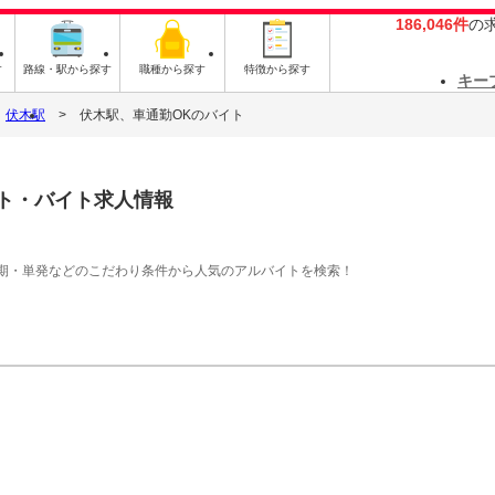
186,046件
の
す
路線・駅から探す
職種から探す
特徴から探す
キー
伏木駅
伏木駅、車通勤OKのバイト
ト・バイト求人情報
期・単発などのこだわり条件から人気のアルバイトを検索！