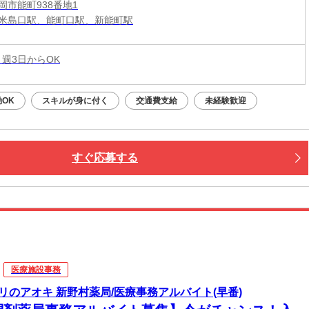
岡市能町938番地1
米島口駅、能町口駅、新能町駅
 週3日からOK
OK
スキルが身に付く
交通費支給
未経験歓迎
すぐ応募する
医療施設事務
リのアオキ 新野村薬局/医療事務アルバイト(早番)