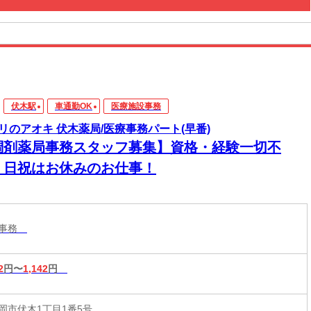
伏木駅
車通勤OK
医療施設事務
リのアオキ 伏木薬局/医療事務パート(早番)
調剤薬局事務スタッフ募集】資格・経験一切不
！日祝はお休みのお仕事！
設事務
2
円〜
1,142
円
岡市伏木1丁目1番5号