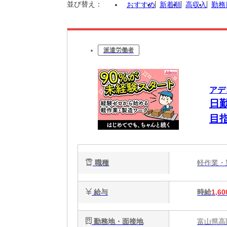
並び替え：
おすすめ
新着順
高収入
勤務
派遣労働者
アデ
日
目
職種
軽作業
給与
時給
1,60
勤務地・面接地
富山県高