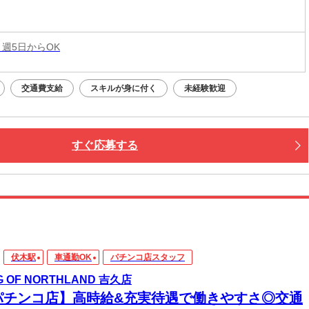
 週5日からOK
交通費支給
スキルが身に付く
未経験歓迎
すぐ応募する
伏木駅
車通勤OK
パチンコ店スタッフ
G OF NORTHLAND 吉久店
パチンコ店】高時給&充実待遇で働きやすさ◎交通