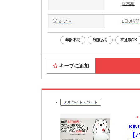
伏木駅
シフト
1日8時間
年齢不問
制服あり
車通勤OK
キープに追加
アルバイト・パート
KIN
【