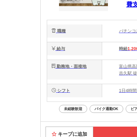
費
職種
パチン
給与
時給
1,20
勤務地・面接地
富山県高
吉久駅 
シフト
1日4時間
未経験歓迎
バイク通勤OK
ピ
キープに追加