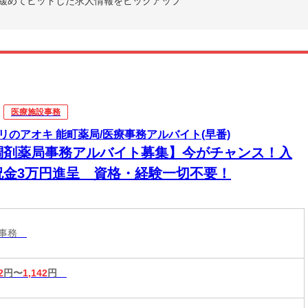
緩めてヒットした求人情報をピックアップ
医療施設事務
リのアオキ 能町薬局/医療事務アルバイト(早番)
調剤薬局事務アルバイト募集】今がチャンス！入
祝金3万円進呈 資格・経験一切不要！
設事務
2
円〜
1,142
円