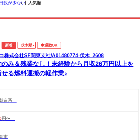
日数が少ない
人気順
新着
伏木駅
車通勤OK
コ株式会社SF関東支社/A01480774-伏木_2608
勤のみ＆残業なし！未経験から月収26万円以上を
指せる燃料運搬の軽作業♪
・製造系
0
円〜
岡市