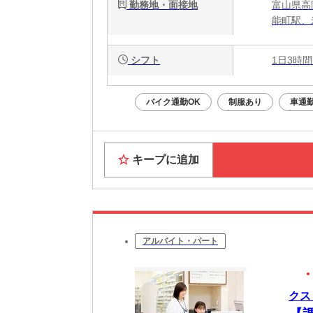
勤務地・面接地
富山県高
能町駅、
シフト
1日3時間
バイク通勤OK
制服あり
車通勤
キープに追加
アルバイト・パート
クス