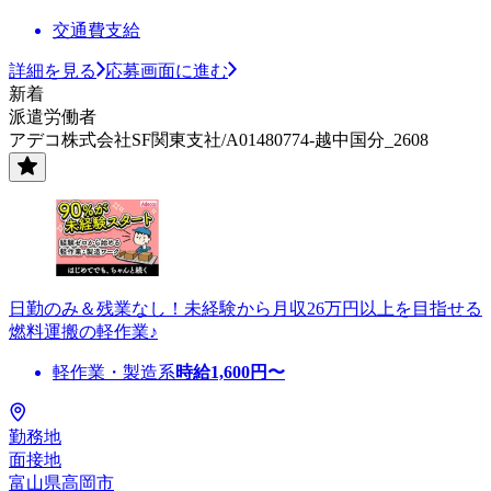
交通費支給
詳細を見る
応募画面に進む
新着
派遣労働者
アデコ株式会社SF関東支社/A01480774-越中国分_2608
日勤のみ＆残業なし！未経験から月収26万円以上を目指せる
燃料運搬の軽作業♪
軽作業・製造系
時給
1,600
円〜
勤務地
面接地
富山県高岡市