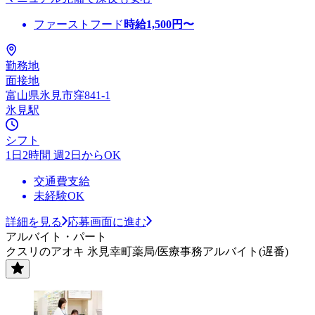
ファーストフード
時給
1,500
円〜
勤務地
面接地
富山県氷見市窪841-1
氷見駅
シフト
1日2時間 週2日からOK
交通費支給
未経験OK
詳細を見る
応募画面に進む
アルバイト・パート
クスリのアオキ 氷見幸町薬局/医療事務アルバイト(遅番)