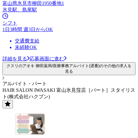
富山県氷見市柳田1950番地1
氷見駅、島尾駅
シフト
1日3時間 週3日からOK
交通費支給
未経験OK
詳細を見る
応募画面に進む
クスリのアオキ 柳田薬局/医療事務アルバイト(遅番)のその他の求人を
見る
アルバイト・パート
HAIR SALON IWASAKI 富山氷見窪店［パート］スタイリス
ト(株式会社ハクブン)