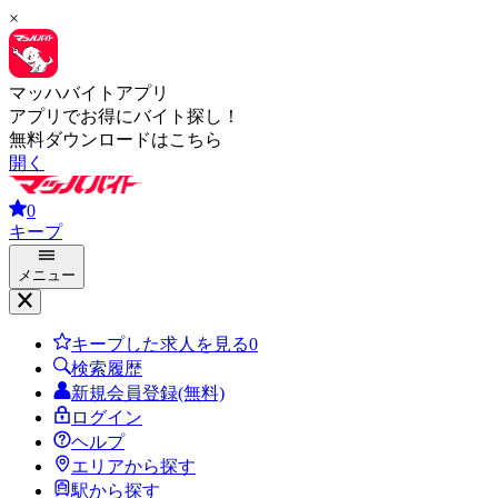
×
マッハバイトアプリ
アプリでお得にバイト探し！
無料ダウンロードはこちら
開く
0
キープ
メニュー
キープした求人を見る
0
検索履歴
新規会員登録(無料)
ログイン
ヘルプ
エリアから探す
駅から探す