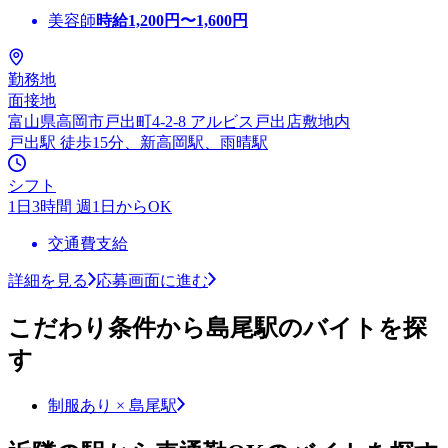
美容師
時給
1,200
円〜
1,600
円
勤務地
面接地
富山県高岡市戸出町4-2-8 アルビス戸出店敷地内
戸出駅 徒歩15分、新高岡駅、雨晴駅
シフト
1日3時間 週1日からOK
交通費支給
詳細を見る
応募画面に進む
こだわり条件から島尾駅のバイトを探
す
制服あり × 島尾駅