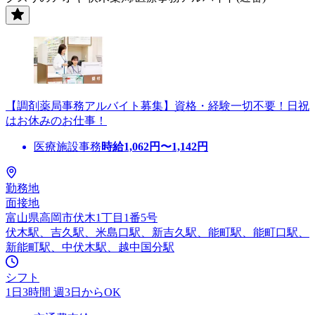
【調剤薬局事務アルバイト募集】資格・経験一切不要！日祝
はお休みのお仕事！
医療施設事務
時給
1,062
円〜
1,142
円
勤務地
面接地
富山県高岡市伏木1丁目1番5号
伏木駅、吉久駅、米島口駅、新吉久駅、能町駅、能町口駅、
新能町駅、中伏木駅、越中国分駅
シフト
1日3時間 週3日からOK