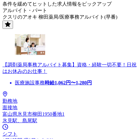
条件を緩めてヒットした求人情報をピックアップ
アルバイト・パート
クスリのアオキ 柳田薬局/医療事務アルバイト(早番)
【調剤薬局事務アルバイト募集】資格・経験一切不要！日祝
はお休みのお仕事！
医療施設事務
時給
1,062
円〜
1,280
円
勤務地
面接地
富山県氷見市柳田1950番地1
氷見駅、島尾駅
シフト