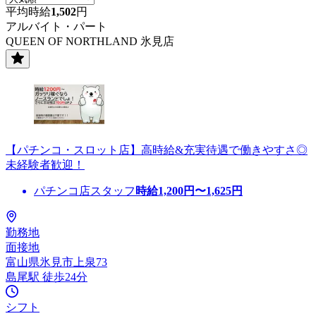
平均時給
1,502
円
アルバイト・パート
QUEEN OF NORTHLAND 氷見店
【パチンコ・スロット店】高時給&充実待遇で働きやすさ◎
未経験者歓迎！
パチンコ店スタッフ
時給
1,200
円〜
1,625
円
勤務地
面接地
富山県氷見市上泉73
島尾駅 徒歩24分
シフト