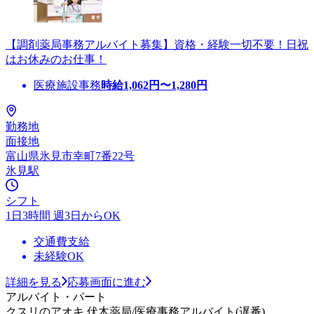
【調剤薬局事務アルバイト募集】資格・経験一切不要！日祝
はお休みのお仕事！
医療施設事務
時給
1,062
円〜
1,280
円
勤務地
面接地
富山県氷見市幸町7番22号
氷見駅
シフト
1日3時間 週3日からOK
交通費支給
未経験OK
詳細を見る
応募画面に進む
アルバイト・パート
クスリのアオキ 伏木薬局/医療事務アルバイト(遅番)