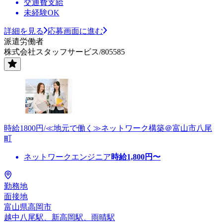
交通費支給
未経験OK
詳細を見る
応募画面に進む
派遣労働者
株式会社スタッフサービス/805585
時給1800円/≪地元で働く≫ネットワーク構築＠富山市八尾
町
ネットワークエンジニア
時給
1,800
円〜
勤務地
面接地
富山県高岡市
越中八尾駅、新高岡駅、雨晴駅