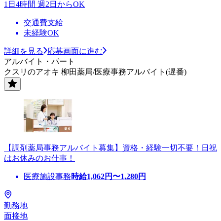
1日4時間 週2日からOK
交通費支給
未経験OK
詳細を見る
応募画面に進む
アルバイト・パート
クスリのアオキ 柳田薬局/医療事務アルバイト(遅番)
【調剤薬局事務アルバイト募集】資格・経験一切不要！日祝
はお休みのお仕事！
医療施設事務
時給
1,062
円〜
1,280
円
勤務地
面接地