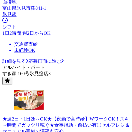
面接地
富山県氷見市窪841-1
氷見駅
シフト
1日2時間 週2日からOK
交通費支給
未経験OK
詳細を見る
応募画面に進む
アルバイト・パート
すき家 160号氷見窪店3
★週2日・1日2h～OK★【夜勤で高時給】WワークOK！スキ
マ時間でガッツリ稼ぐ★食事補助・前払い有◎セルフレジ＆
マニュアル完備で深夜も安心