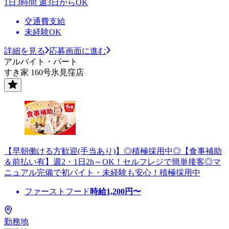
1日3時間 週3日からOK
交通費支給
未経験OK
詳細を見る
応募画面に進む
アルバイト・パート
すき家 160号氷見窪店
【早朝働ける方歓迎(手当あり)】◎積極採用中◎【食事補助
＆前払い有】週2・1日2h～OK！セルフレジで簡単接客◎マ
ニュアル完備で初バイト・未経験も安心！積極採用中
ファーストフード
時給
1,200
円〜
勤務地