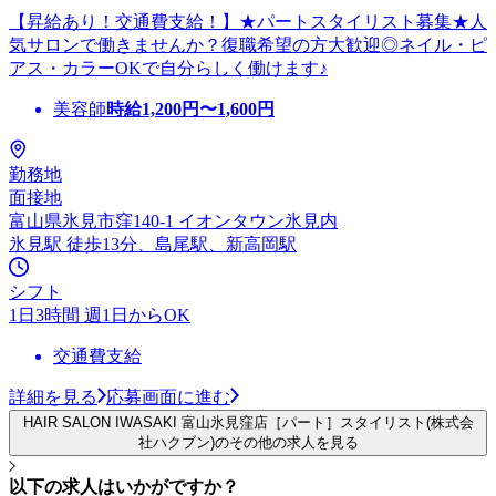
【昇給あり！交通費支給！】★パートスタイリスト募集★人
気サロンで働きませんか？復職希望の方大歓迎◎ネイル・ピ
アス・カラーOKで自分らしく働けます♪
美容師
時給
1,200
円〜
1,600
円
勤務地
面接地
富山県氷見市窪140-1 イオンタウン氷見内
氷見駅 徒歩13分、島尾駅、新高岡駅
シフト
1日3時間 週1日からOK
交通費支給
詳細を見る
応募画面に進む
HAIR SALON IWASAKI 富山氷見窪店［パート］スタイリスト(株式会
社ハクブン)のその他の求人を見る
以下の求人はいかがですか？