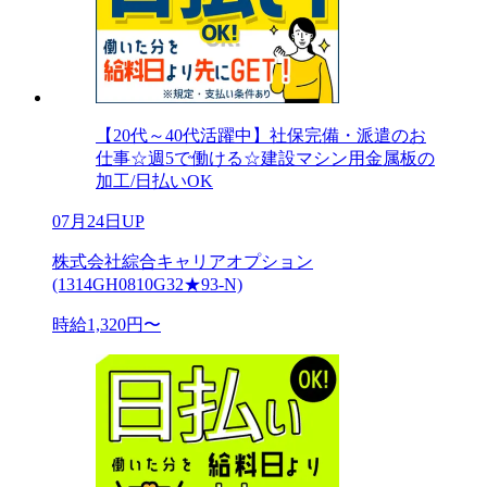
【20代～40代活躍中】社保完備・派遣のお
仕事☆週5で働ける☆建設マシン用金属板の
加工/日払いOK
07月24日UP
株式会社綜合キャリアオプション
(1314GH0810G32★93-N)
時給1,320円〜