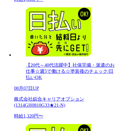
【20代～40代活躍中】社保完備・派遣のお
仕事☆週5で働ける☆塗装後のチェック/日
払いOK
08月07日UP
株式会社綜合キャリアオプション
(1314GH0810G33★21-N)
時給1,320円〜