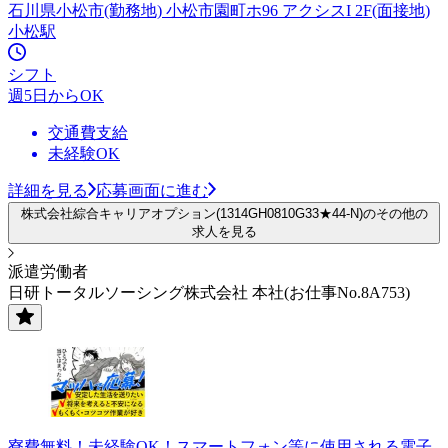
石川県小松市(勤務地) 小松市園町ホ96 アクシスI 2F(面接地)
小松駅
シフト
週5日からOK
交通費支給
未経験OK
詳細を見る
応募画面に進む
株式会社綜合キャリアオプション(1314GH0810G33★44-N)のその他の
求人を見る
派遣労働者
日研トータルソーシング株式会社 本社(お仕事No.8A753)
寮費無料！未経験OK！スマートフォン等に使用される電子