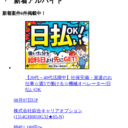
新着アルバイト
新着案件6件掲載中！
【20代～40代活躍中】社保完備・派遣のお
仕事☆週5で働ける☆機械オペレーター/日
払いOK
08月07日UP
株式会社綜合キャリアオプション
(1314GH0810G32★65-N)
時給1,180円〜