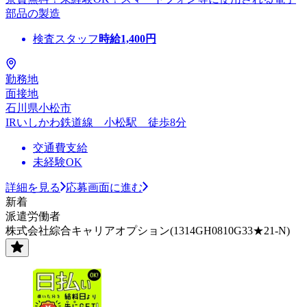
部品の製造
検査スタッフ
時給
1,400
円
勤務地
面接地
石川県小松市
IRいしかわ鉄道線 小松駅 徒歩8分
交通費支給
未経験OK
詳細を見る
応募画面に進む
新着
派遣労働者
株式会社綜合キャリアオプション(1314GH0810G33★21-N)