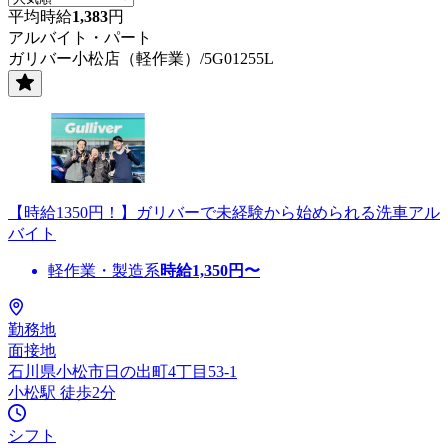
平均時給
1,383
円
アルバイト・パート
ガリバー小松店（軽作業）/5G01255L
【時給1350円！】ガリバーで未経験から始められる洗車アル
バイト
軽作業・製造系
時給
1,350
円〜
勤務地
面接地
石川県小松市日の出町4丁目53-1
小松駅 徒歩2分
シフト