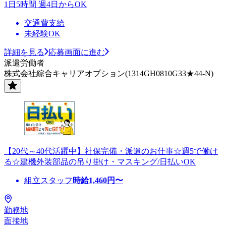
1日5時間 週4日からOK
交通費支給
未経験OK
詳細を見る
応募画面に進む
派遣労働者
株式会社綜合キャリアオプション(1314GH0810G33★44-N)
【20代～40代活躍中】社保完備・派遣のお仕事☆週5で働け
る☆建機外装部品の吊り掛け・マスキング/日払いOK
組立スタッフ
時給
1,460
円〜
勤務地
面接地