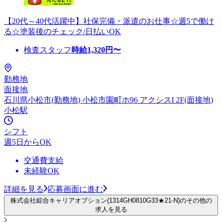
【20代～40代活躍中】社保完備・派遣のお仕事☆週5で働け
る☆塗装後のチェック/日払いOK
検査スタッフ
時給
1,320
円〜
勤務地
面接地
石川県小松市(勤務地) 小松市園町ホ96 アクシスI 2F(面接地)
小松駅
シフト
週5日からOK
交通費支給
未経験OK
詳細を見る
応募画面に進む
株式会社綜合キャリアオプション(1314GH0810G33★21-N)のその他の
求人を見る