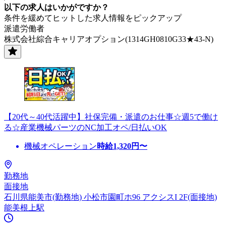
以下の求人はいかがですか？
条件を緩めてヒットした求人情報をピックアップ
派遣労働者
株式会社綜合キャリアオプション(1314GH0810G33★43-N)
【20代～40代活躍中】社保完備・派遣のお仕事☆週5で働け
る☆産業機械パーツのNC加工オペ/日払いOK
機械オペレーション
時給
1,320
円〜
勤務地
面接地
石川県能美市(勤務地) 小松市園町ホ96 アクシスI 2F(面接地)
能美根上駅