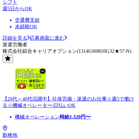
シフト
週5日からOK
交通費支給
未経験OK
詳細を見る
応募画面に進む
派遣労働者
株式会社綜合キャリアオプション(1314GH0810G32★57-N)
【20代～40代活躍中】社保完備・派遣のお仕事☆週5で働け
る☆機械オペレーター/日払いOK
機械オペレーション
時給
1,320
円〜
勤務地