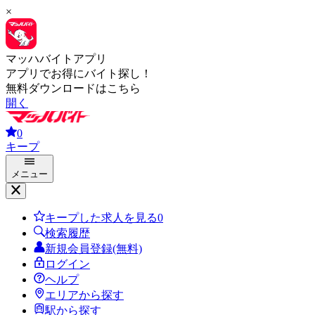
×
マッハバイトアプリ
アプリでお得にバイト探し！
無料ダウンロードはこちら
開く
0
キープ
メニュー
キープした求人を見る
0
検索履歴
新規会員登録(無料)
ログイン
ヘルプ
エリアから探す
駅から探す