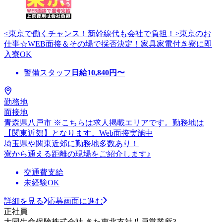
<東京で働くチャンス！新幹線代も会社で負担！>東京のお
仕事☆WEB面接＆その場で採否決定！家具家電付き寮に即
入寮OK
警備スタッフ
日給
10,840
円〜
勤務地
面接地
青森県八戸市 ※こちらは求人掲載エリアです。勤務地は
【関東近郊】となります。Web面接実施中
埼玉県や関東近郊に勤務地多数あり！
寮から通える距離の現場をご紹介します♪
交通費支給
未経験OK
詳細を見る
応募画面に進む
正社員
大同生命保険株式会社 きた東北支社八戸営業所3