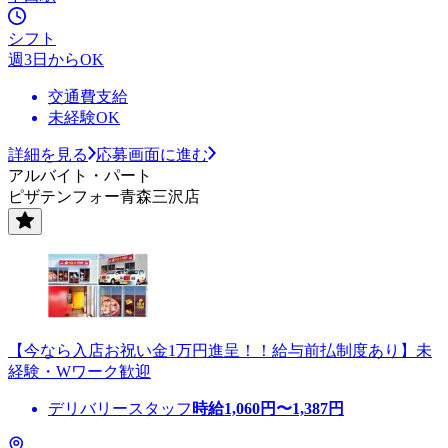
シフト
週3日からOK
交通費支給
未経験OK
詳細を見る
応募画面に進む
アルバイト・パート
ピザテンフォー青森三沢店
【今なら入店お祝い金1万円進呈！！給与前払制度あり】未
経験・Wワーク歓迎
デリバリースタッフ
時給
1,060
円〜
1,387
円