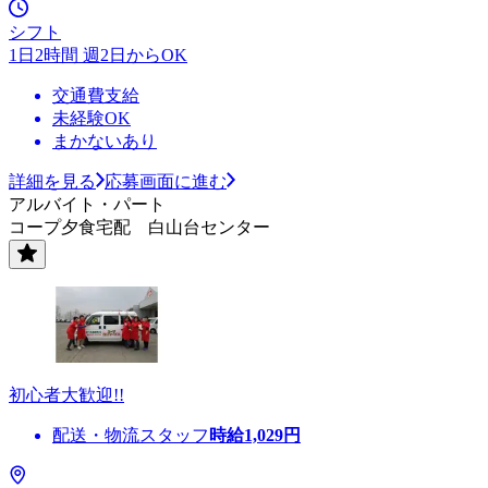
シフト
1日2時間 週2日からOK
交通費支給
未経験OK
まかないあり
詳細を見る
応募画面に進む
アルバイト・パート
コープ夕食宅配 白山台センター
初心者大歓迎!!
配送・物流スタッフ
時給
1,029
円