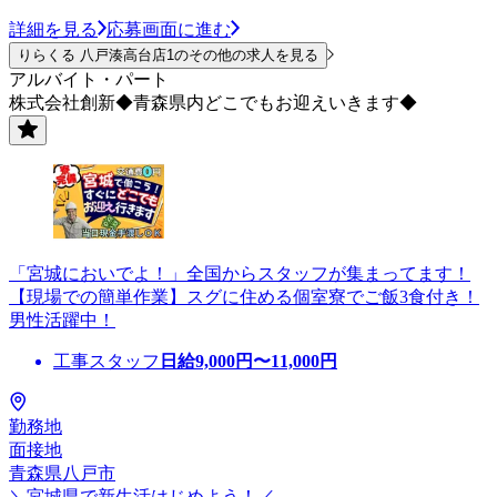
詳細を見る
応募画面に進む
りらくる 八戸湊高台店1のその他の求人を見る
アルバイト・パート
株式会社創新◆青森県内どこでもお迎えいきます◆
「宮城においでよ！」全国からスタッフが集まってます！
【現場での簡単作業】スグに住める個室寮でご飯3食付き！
男性活躍中！
工事スタッフ
日給
9,000
円〜
11,000
円
勤務地
面接地
青森県八戸市
＼宮城県で新生活はじめよう！／