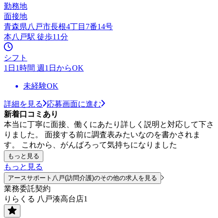
勤務地
面接地
青森県八戸市長根4丁目7番14号
本八戸駅 徒歩11分
シフト
1日1時間 週1日からOK
未経験OK
詳細を見る
応募画面に進む
新着口コミあり
本当に丁寧に面接、働くにあたり詳しく説明と対応して下さ
りました。 面接する前に調査表みたいなのを書かされま
す。 これから、がんばろって気持ちになりました
もっと見る
もっと見る
アースサポート八戸(訪問介護)のその他の求人を見る
業務委託契約
りらくる 八戸湊高台店1