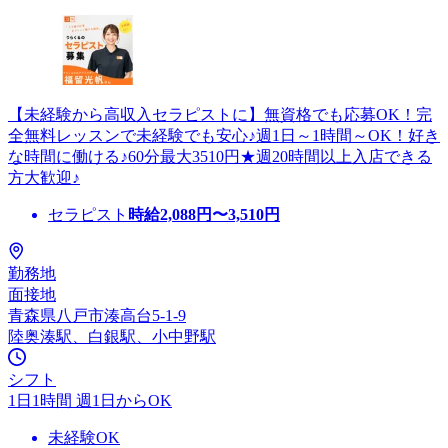
【未経験から高収入セラピストに】無資格でも応募OK！完
全無料レッスンで未経験でも安心♪週1日～1時間～OK！好き
な時間に働ける♪60分最大3510円★週20時間以上入店できる
方大歓迎♪
セラピスト
時給
2,088
円〜
3,510
円
勤務地
面接地
青森県八戸市湊高台5-1-9
陸奥湊駅、白銀駅、小中野駅
シフト
1日1時間 週1日からOK
未経験OK