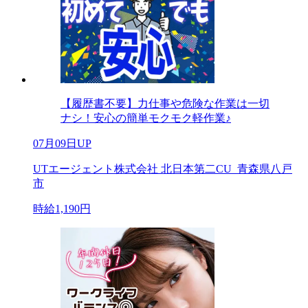
【履歴書不要】力仕事や危険な作業は一切
ナシ！安心の簡単モクモク軽作業♪
07月09日UP
UTエージェント株式会社 北日本第二CU_青森県八戸
市
時給1,190円