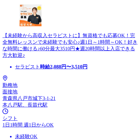
【未経験から高収入セラピストに】無資格でも応募OK！完
全無料レッスンで未経験でも安心♪週1日～1時間～OK！好き
な時間に働ける♪60分最大3510円★週20時間以上入店できる
方大歓迎♪
セラピスト
時給
2,088
円〜
3,510
円
勤務地
面接地
青森県八戸市城下3-1-21
本八戸駅、長苗代駅
シフト
1日1時間 週1日からOK
未経験OK