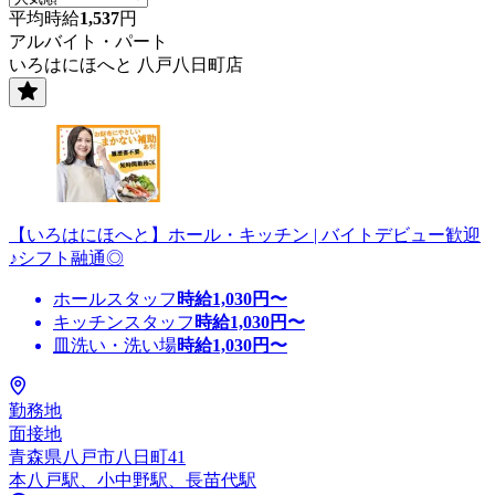
平均時給
1,537
円
アルバイト・パート
いろはにほへと 八戸八日町店
【いろはにほへと】ホール・キッチン | バイトデビュー歓迎
♪シフト融通◎
ホールスタッフ
時給
1,030
円〜
キッチンスタッフ
時給
1,030
円〜
皿洗い・洗い場
時給
1,030
円〜
勤務地
面接地
青森県八戸市八日町41
本八戸駅、小中野駅、長苗代駅