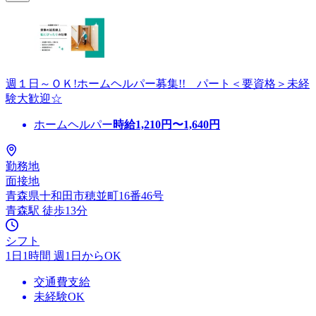
週１日～ＯＫ!ホームヘルパー募集!! パート＜要資格＞未経
験大歓迎☆
ホームヘルパー
時給
1,210
円〜
1,640
円
勤務地
面接地
青森県十和田市穂並町16番46号
青森駅 徒歩13分
シフト
1日1時間 週1日からOK
交通費支給
未経験OK