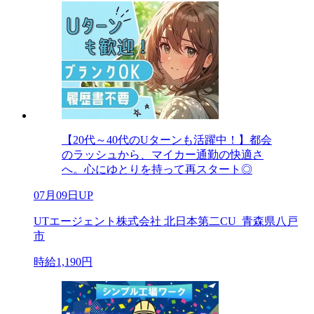
【20代～40代のUターンも活躍中！】都会
のラッシュから、マイカー通勤の快適さ
へ。心にゆとりを持って再スタート◎
07月09日UP
UTエージェント株式会社 北日本第二CU_青森県八戸
市
時給1,190円