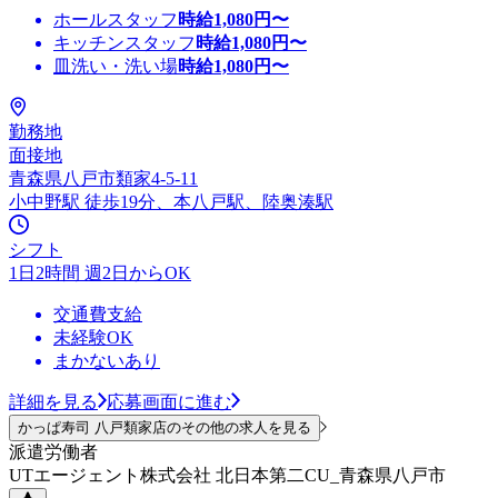
ホールスタッフ
時給
1,080
円〜
キッチンスタッフ
時給
1,080
円〜
皿洗い・洗い場
時給
1,080
円〜
勤務地
面接地
青森県八戸市類家4-5-11
小中野駅 徒歩19分、本八戸駅、陸奥湊駅
シフト
1日2時間 週2日からOK
交通費支給
未経験OK
まかないあり
詳細を見る
応募画面に進む
かっぱ寿司 八戸類家店のその他の求人を見る
派遣労働者
UTエージェント株式会社 北日本第二CU_青森県八戸市