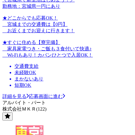
勤務地：宮城県一円にあり
★どこからでも応募OK！
宮城までの交通費は【0円】
お近くまでお迎えに行きます！
★すぐに住める【寮完備】
家具家電つき・ご飯も３食付いて快適♪
Wi-Fiもあり！カバンひとつで入居OK！
交通費支給
未経験OK
まかないあり
短期OK
詳細を見る
応募画面に進む
アルバイト・パート
株式会社ＭＫＲ(122)