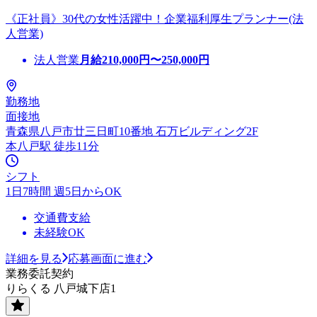
《正社員》30代の女性活躍中！企業福利厚生プランナー(法
人営業)
法人営業
月給
210,000
円〜
250,000
円
勤務地
面接地
青森県八戸市廿三日町10番地 石万ビルディング2F
本八戸駅 徒歩11分
シフト
1日7時間 週5日からOK
交通費支給
未経験OK
詳細を見る
応募画面に進む
業務委託契約
りらくる 八戸城下店1