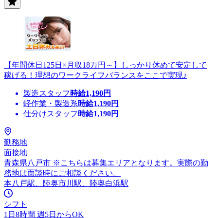
【年間休日125日×月収18万円～】しっかり休めて安定して
稼げる！理想のワークライフバランスをここで実現♪
製造スタッフ
時給
1,190
円
軽作業・製造系
時給
1,190
円
仕分けスタッフ
時給
1,190
円
勤務地
面接地
青森県八戸市 ※こちらは募集エリアとなります。実際の勤
務地は面談時にご相談ください。
本八戸駅、陸奥市川駅、陸奥白浜駅
シフト
1日8時間 週5日からOK