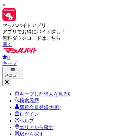
×
マッハバイトアプリ
アプリでお得にバイト探し！
無料ダウンロードはこちら
開く
0
キープ
メニュー
キープした求人を見る
0
検索履歴
新規会員登録(無料)
ログイン
ヘルプ
エリアから探す
駅から探す