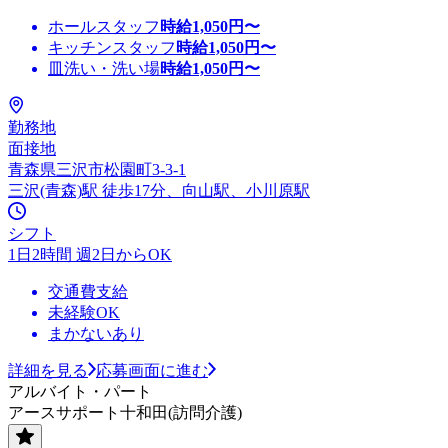
ホールスタッフ
時給
1,050
円〜
キッチンスタッフ
時給
1,050
円〜
皿洗い・洗い場
時給
1,050
円〜
勤務地
面接地
青森県三沢市松園町3-3-1
三沢(青森)駅 徒歩17分、向山駅、小川原駅
シフト
1日2時間 週2日からOK
交通費支給
未経験OK
まかないあり
詳細を見る
応募画面に進む
アルバイト・パート
アースサポート十和田(訪問介護)