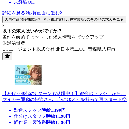
未経験OK
詳細を見る
応募画面に進む
大同生命保険株式会社 きた東北支社八戸営業所3のその他の求人を見る
以下の求人はいかがですか？
条件を緩めてヒットした求人情報をピックアップ
派遣労働者
UTエージェント株式会社 北日本第二CU_青森県八戸市
【20代～40代のUターンも活躍中！】都会のラッシュから、
マイカー通勤の快適さへ。心にゆとりを持って再スタート◎
製造スタッフ
時給
1,190
円
仕分けスタッフ
時給
1,190
円
軽作業・製造系
時給
1,190
円