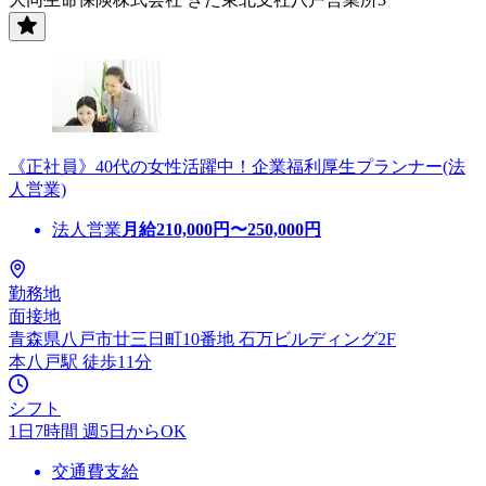
《正社員》40代の女性活躍中！企業福利厚生プランナー(法
人営業)
法人営業
月給
210,000
円〜
250,000
円
勤務地
面接地
青森県八戸市廿三日町10番地 石万ビルディング2F
本八戸駅 徒歩11分
シフト
1日7時間 週5日からOK
交通費支給