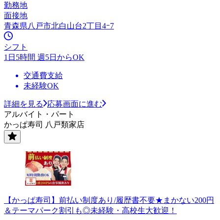
勤務地
面接地
青森県八戸市北白山台2丁目4ｰ7
シフト
1日5時間 週5日からOK
交通費支給
未経験OK
詳細を見る
応募画面に進む
アルバイト・パート
かっぱ寿司 八戸類家店
【かっぱ寿司】前払い制度あり/履歴書不要★まかない200円
＆テーマパーク割引も◎未経験・高校生大歓迎！