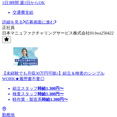
1日3時間 週1日からOK
交通費支給
詳細を見る
応募画面に進む
正社員
日本マニュファクチャリングサービス株式会社01/iwa250422
【未経験でも月収30万円可能♪】組立＆検査のシンプル
WORK★履歴書不要◎
組立スタッフ
時給
1,300
円〜
検査スタッフ
時給
1,300
円〜
軽作業・製造系
時給
1,300
円〜
勤務地