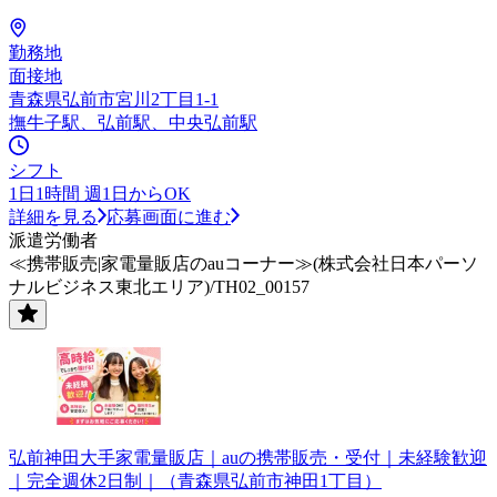
勤務地
面接地
青森県弘前市宮川2丁目1-1
撫牛子駅、弘前駅、中央弘前駅
シフト
1日1時間 週1日からOK
詳細を見る
応募画面に進む
派遣労働者
≪携帯販売|家電量販店のauコーナー≫(株式会社日本パーソ
ナルビジネス東北エリア)/TH02_00157
弘前神田大手家電量販店｜auの携帯販売・受付｜未経験歓迎
｜完全週休2日制｜（青森県弘前市神田1丁目）