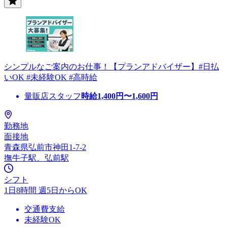
シンプルなご案内のお仕事！【プランアドバイザー】#日払
いOK #未経験OK #高時給
量販店スタッフ
時給
1,400
円〜
1,600
円
勤務地
面接地
青森県弘前市神田1-7-2
撫牛子駅、弘前駅
シフト
1日8時間 週5日からOK
交通費支給
未経験OK