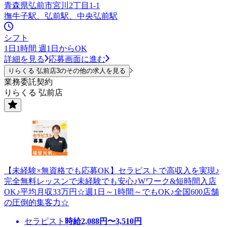
青森県弘前市宮川2丁目1-1
撫牛子駅、弘前駅、中央弘前駅
シフト
1日1時間 週1日からOK
詳細を見る
応募画面に進む
りらくる 弘前店3のその他の求人を見る
業務委託契約
りらくる 弘前店
【未経験×無資格でも応募OK】セラピストで高収入を実現♪
完全無料レッスンで未経験でも安心♪Wワーク&短時間入店
OK♪平均月収33万円☆週1日～1時間～でもOK♪全国600店舗
の圧倒的集客力☆
セラピスト
時給
2,088
円〜
3,510
円