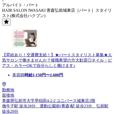
アルバイト・パート
HAIR SALON IWASAKI 青森弘前城東店［パート］スタイリ
スト(株式会社ハクブン)
【昇給あり！交通費支給！】★パートスタイリスト募集★人
気サロンで働きませんか？復職希望の方大歓迎◎ネイル・ピ
アス・カラーOKで自分らしく働けます♪
美容師
時給
1,150
円〜
1,600
円
勤務地
面接地
青森県弘前市大字早稲田4-2-2 ユニバース城東店1階
撫牛子駅 徒歩28分、運動公園前(青森)駅 徒歩23分、弘前駅
徒歩29分