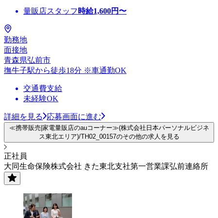
量販店スタッフ
時給
1,600
円〜
勤務地
面接地
青森県弘前市
撫牛子駅から徒歩18分 ※車通勤OK
交通費支給
未経験OK
詳細を見る
応募画面に進む
≪携帯販売|家電量販店のauコーナー≫(株式会社日本パーソナルビジネ
ス東北エリア)/TH02_00157のその他の求人を見る
正社員
大同生命保険株式会社 きた東北支社第一営業課弘前連絡所