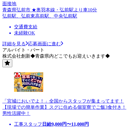
面接地
青森県弘前市 ★奥羽本線・弘前駅より車10分
弘前駅、弘前東高前駅、中央弘前駅
交通費支給
未経験OK
詳細を見る
応募画面に進む
アルバイト・パート
株式会社創新◆青森県内どこでもお迎えいきます◆
「宮城においでよ！」全国からスタッフが集まってます！
【現場での簡単作業】スグに住める個室寮でご飯3食付き！
男性活躍中！
工事スタッフ
日給
9,000
円〜
11,000
円