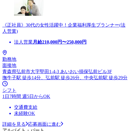
《正社員》30代の女性活躍中！企業福利厚生プランナー(法
人営業)
法人営業
月給
210,000
円〜
250,000
円
勤務地
面接地
青森県弘前市大字堅田1-4-3 あいおい損保弘前ビル3F
撫牛子駅 徒歩14分、弘前駅 徒歩26分、中央弘前駅 徒歩29分
シフト
1日7時間 週5日からOK
交通費支給
未経験OK
詳細を見る
応募画面に進む
アルバイト・パート