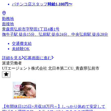
パチンコ店スタッフ
時給
1,100
円〜
勤務地
面接地
青森県弘前市字堅田1丁目4番1号
撫牛子駅 徒歩15分、弘前駅 徒歩24分、中央弘前駅 徒歩28分
交通費支給
未経験OK
詳細を見る
応募画面に進む
派遣労働者
UTエージェント株式会社 北日本第二CU_青森県弘前市
【年間休日125日×月収18万円～】しっかり休めて安定して