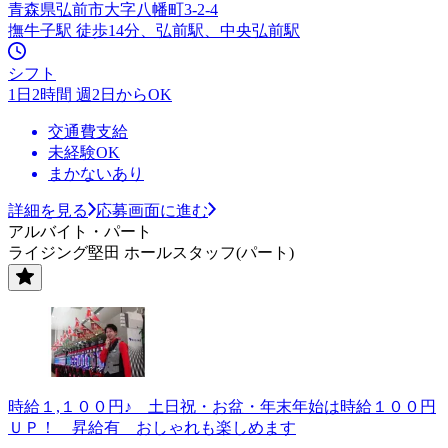
青森県弘前市大字八幡町3-2-4
撫牛子駅 徒歩14分、弘前駅、中央弘前駅
シフト
1日2時間 週2日からOK
交通費支給
未経験OK
まかないあり
詳細を見る
応募画面に進む
アルバイト・パート
ライジング堅田 ホールスタッフ(パート)
時給１,１００円♪ 土日祝・お盆・年末年始は時給１００円
ＵＰ！ 昇給有 おしゃれも楽しめます