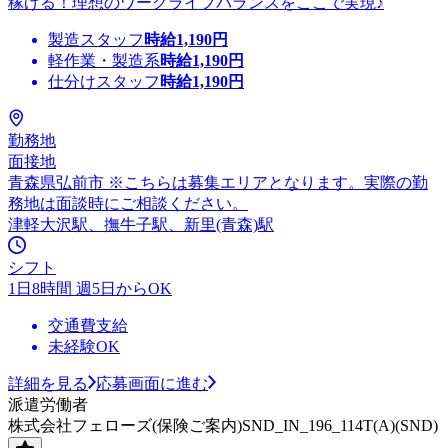
稼げる！理想のワークライフバランスをここで実現♪
製造スタッフ
時給
1,190
円
軽作業・製造系
時給
1,190
円
仕分けスタッフ
時給
1,190
円
勤務地
面接地
青森県弘前市 ※こちらは募集エリアとなります。実際の勤
務地は面談時にご相談ください。
津軽大沢駅、撫牛子駅、新里(青森)駅
シフト
1日8時間 週5日からOK
交通費支給
未経験OK
詳細を見る
応募画面に進む
派遣労働者
株式会社フェローズ(保険ご案内)SND_IN_196_114T(A)(SND)