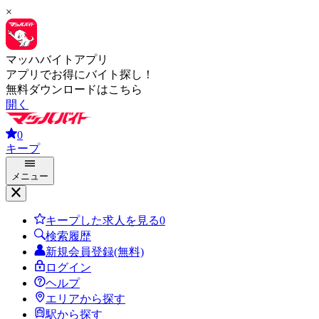
×
マッハバイトアプリ
アプリでお得にバイト探し！
無料ダウンロードはこちら
開く
0
キープ
メニュー
キープした求人を見る
0
検索履歴
新規会員登録(無料)
ログイン
ヘルプ
エリアから探す
駅から探す