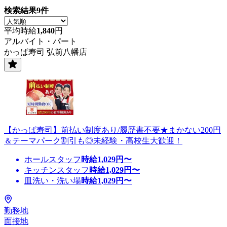
検索結果
9
件
平均時給
1,840
円
アルバイト・パート
かっぱ寿司 弘前八幡店
【かっぱ寿司】前払い制度あり/履歴書不要★まかない200円
＆テーマパーク割引も◎未経験・高校生大歓迎！
ホールスタッフ
時給
1,029
円〜
キッチンスタッフ
時給
1,029
円〜
皿洗い・洗い場
時給
1,029
円〜
勤務地
面接地