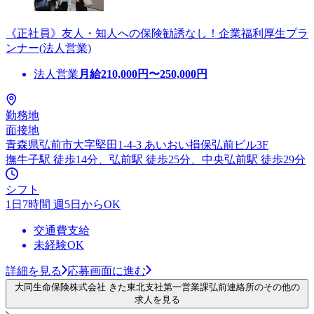
《正社員》友人・知人への保険勧誘なし！企業福利厚生プラ
ンナー(法人営業)
法人営業
月給
210,000
円〜
250,000
円
勤務地
面接地
青森県弘前市大字堅田1-4-3 あいおい損保弘前ビル3F
撫牛子駅 徒歩14分、弘前駅 徒歩25分、中央弘前駅 徒歩29分
シフト
1日7時間 週5日からOK
交通費支給
未経験OK
詳細を見る
応募画面に進む
大同生命保険株式会社 きた東北支社第一営業課弘前連絡所のその他の
求人を見る