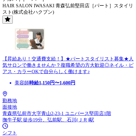
HAIR SALON IWASAKI 青森弘前堅田店［パート］スタイリ
スト(株式会社ハクブン)
【昇給あり！交通費支給！】★パートスタイリスト募集★人
気サロンで働きませんか？復職希望の方大歓迎◎ネイル・ピ
アス・カラーOKで自分らしく働けます♪
美容師
時給
1,150
円〜
1,600
円
勤務地
面接地
青森県弘前市大字青山2-23-1 ユニバース堅田店1階
撫牛子駅 徒歩19分、弘前駅、石川(ＪＲ)駅
シフト