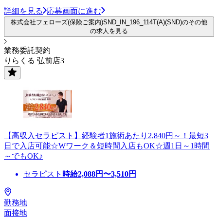
詳細を見る
応募画面に進む
株式会社フェローズ(保険ご案内)SND_IN_196_114T(A)(SND)のその他
の求人を見る
業務委託契約
りらくる 弘前店3
【高収入セラピスト】経験者1施術あたり2,840円～！最短3
日で入店可能☆Wワーク＆短時間入店もOK☆週1日～1時間
～でもOK♪
セラピスト
時給
2,088
円〜
3,510
円
勤務地
面接地