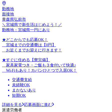
勤務地
面接地
青森県弘前市
＼宮城県で新生活はじめよう！／
勤務地：宮城県一円にあり
★どこからでも応募OK！
宮城までの交通費は【0円】
お近くまでお迎えに行きます！
★すぐに住める【寮完備】
家具家電つき・ご飯も３食付いて快適♪
Wi-Fiもあり！カバンひとつで入居OK！
交通費支給
未経験OK
まかないあり
短期OK
詳細を見る
応募画面に進む
派遣労働者