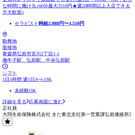
な時間に働ける♪60分最大3510円★週20時間以上入店できる
方大歓迎♪
セラピスト
時給
2,088
円〜
3,510
円
勤務地
面接地
青森県弘前市宮川2丁目1-1
撫牛子駅、弘前駅、中央弘前駅
シフト
1日1時間 週1日からOK
未経験OK
詳細を見る
応募画面に進む
正社員
大同生命保険株式会社 きた東北支社第一営業課弘前連絡所2