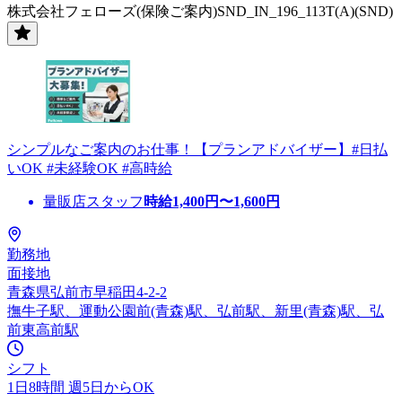
株式会社フェローズ(保険ご案内)SND_IN_196_113T(A)(SND)
シンプルなご案内のお仕事！【プランアドバイザー】#日払
いOK #未経験OK #高時給
量販店スタッフ
時給
1,400
円〜
1,600
円
勤務地
面接地
青森県弘前市早稲田4-2-2
撫牛子駅、運動公園前(青森)駅、弘前駅、新里(青森)駅、弘
前東高前駅
シフト
1日8時間 週5日からOK