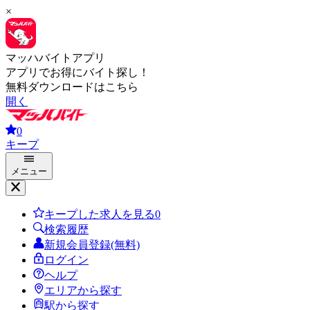
×
マッハバイトアプリ
アプリでお得にバイト探し！
無料ダウンロードはこちら
開く
0
キープ
メニュー
キープした求人を見る
0
検索履歴
新規会員登録(無料)
ログイン
ヘルプ
エリアから探す
駅から探す