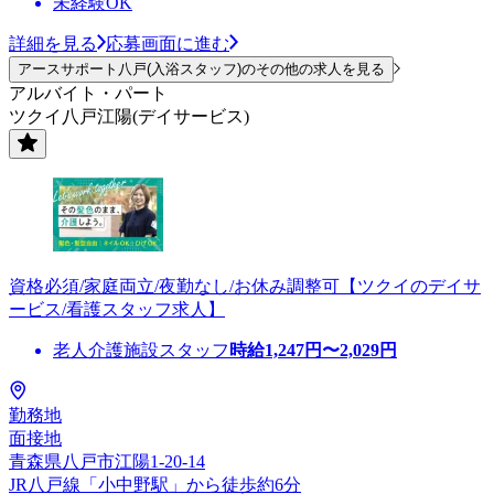
未経験OK
詳細を見る
応募画面に進む
アースサポート八戸(入浴スタッフ)のその他の求人を見る
アルバイト・パート
ツクイ八戸江陽(デイサービス)
資格必須/家庭両立/夜勤なし/お休み調整可【ツクイのデイサ
ービス/看護スタッフ求人】
老人介護施設スタッフ
時給
1,247
円〜
2,029
円
勤務地
面接地
青森県八戸市江陽1-20-14
JR八戸線「小中野駅」から徒歩約6分