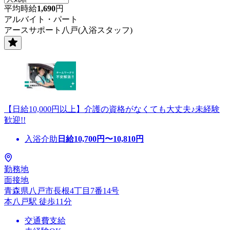
平均時給
1,690
円
アルバイト・パート
アースサポート八戸(入浴スタッフ)
【日給10,000円以上】介護の資格がなくても大丈夫♪未経験
歓迎!!
入浴介助
日給
10,700
円〜
10,810
円
勤務地
面接地
青森県八戸市長根4丁目7番14号
本八戸駅 徒歩11分
交通費支給