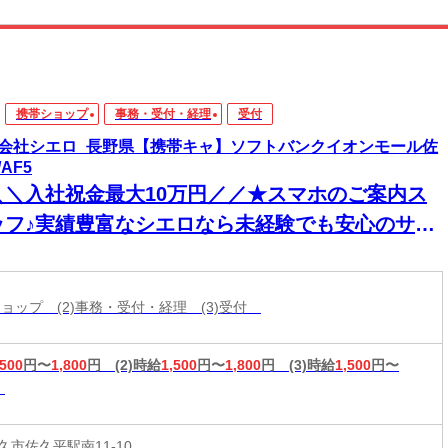
携帯ショップ
事務・受付・経理
受付
会社シエロ_長野県【携帯キャ】ソフトバンクイオンモール佐
AF5
＼＼入社祝金最大10万円／／★スマホのご案内ス
ッフ♪実績豊富なシエロなら未経験でも安心のサポ
ト体制◎普段からスマホを使ってれば即戦力！高
入＆嬉しい週払い/スピード採用・WEB面談◎
帯ショップ (2)事務・受付・経理 (3)受付
,500
円〜
1,800
円
(2)時給
1,500
円〜
1,800
円
(3)時給
1,500
円〜
久市佐久平駅南11-10