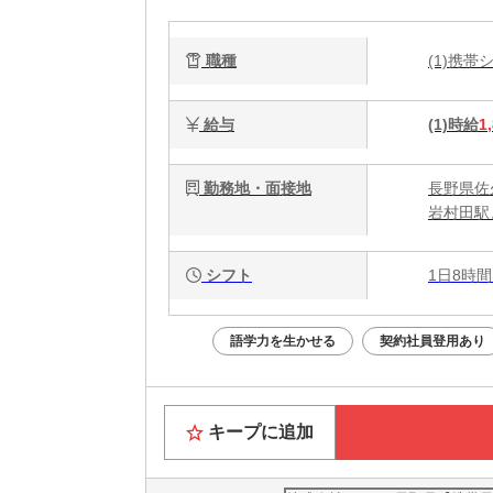
お
職種
(1)携
給与
(1)時給
1
勤務地・面接地
長野県佐
岩村田駅
シフト
1日8時間
語学力を生かせる
契約社員登用あり
キープに追加