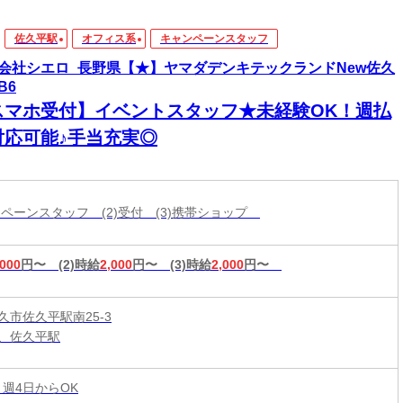
佐久平駅
オフィス系
キャンペーンスタッフ
会社シエロ_長野県【★】ヤマダデンキテックランドNew佐久
B6
スマホ受付】イベントスタッフ★未経験OK！週払
対応可能♪手当充実◎
ャンペーンスタッフ (2)受付 (3)携帯ショップ
,000
円〜
(2)時給
2,000
円〜
(3)時給
2,000
円〜
久市佐久平駅南25-3
、佐久平駅
 週4日からOK