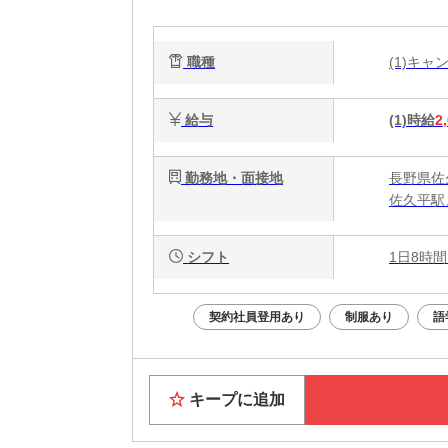
職種
(1)キ
給与
(1)時給
2
勤務地・面接地
長野県佐
佐久平駅
シフト
1日8時間
契約社員登用あり
制服あり
語
キープに追加