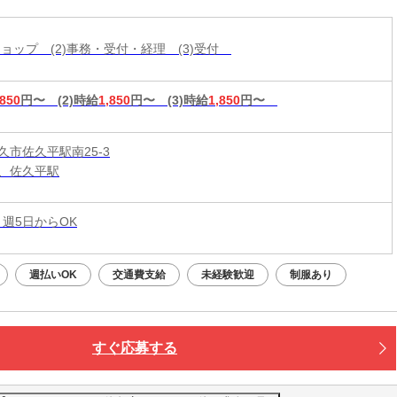
仕事も覚えやすい◎【入社祝金最大10万円】
帯ショップ (2)事務・受付・経理 (3)受付
,850
円〜
(2)時給
1,850
円〜
(3)時給
1,850
円〜
久市佐久平駅南25-3
、佐久平駅
 週5日からOK
週払いOK
交通費支給
未経験歓迎
制服あり
すぐ応募する