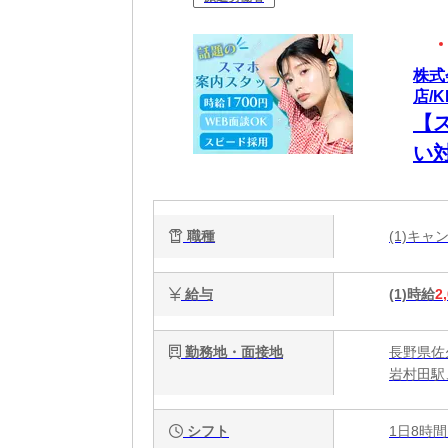
株式
店/K
【
い
職種
(1)キ
給与
(1)時給
2
勤務地・面接地
長野県佐
岩村田駅
シフト
1日8時間