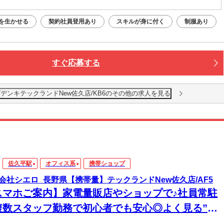
を生かせる
契約社員登用あり
スキルが身に付く
制服あり
すぐ応募する
デンキテックランドNew佐久店/KB6のその他の求人を見る
佐久平駅
オフィス系
携帯ショップ
会社シエロ_長野県【携帯量】テックランドNew佐久店/AF5
スマホご案内】家電量販店やショップで♪社員常駐
複数スタッフ勤務で初心者でも安心◎よく見る”あ
”お仕事♪大手ならではの丁寧なマニュアル完備で