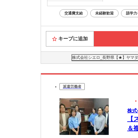
交通費支給
未経験歓迎
語学力
キープに追加
株式会社シエロ_長野県【★】ヤマダ
派遣労働者
株式
【
＆
の