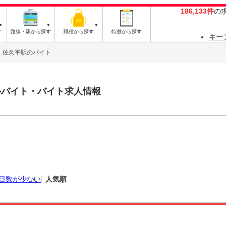
186,133件
の
す
路線・駅から探す
職種から探す
特徴から探す
キー
佐久平駅のバイト
ルバイト・バイト求人情報
日数が少ない
人気順