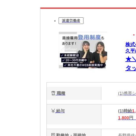
派遣労働者
株式
久平/
★
タ
ー
収
職種
(1)携
給与
(1)時給
1
1,800
円
勤務地・面接地
長野県佐