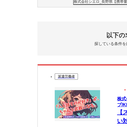
株式会社シエロ_長野県【携帯量
以下の
探している条件を
派遣労働者
株式
プ/K
【
い