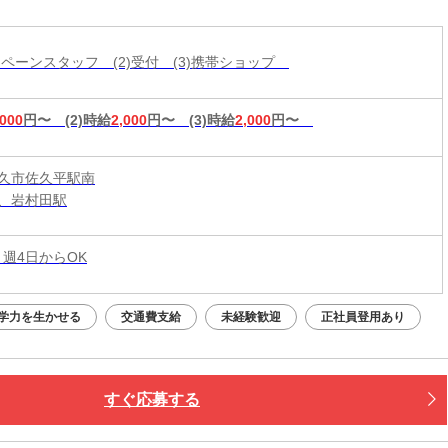
ャンペーンスタッフ (2)受付 (3)携帯ショップ
,000
円〜
(2)時給
2,000
円〜
(3)時給
2,000
円〜
久市佐久平駅南
、岩村田駅
 週4日からOK
学力を生かせる
交通費支給
未経験歓迎
正社員登用あり
すぐ応募する