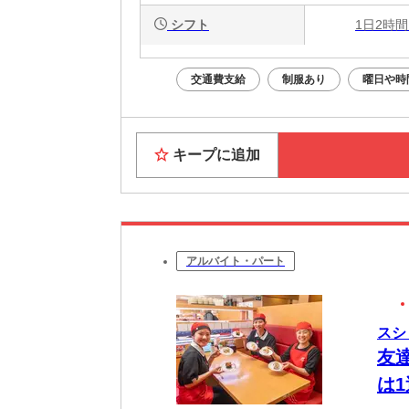
シフト
1日2時間
交通費支給
制服あり
曜日や時
キープに追加
アルバイト・パート
スシ
友
は