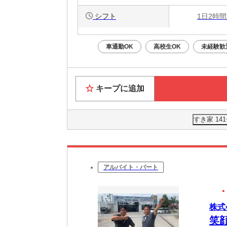
シフト
1日2時間
車通勤OK
高校生OK
未経験歓
キープに追加
すき家 1
アルバイト・パート
株式
笑