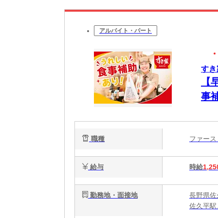
アルバイト・パート
すき
【
事
簡
心
職種
ファー
給与
時給
1,25
勤務地・面接地
長野県佐
佐久平駅