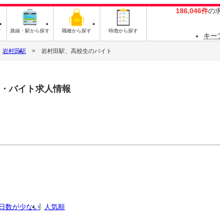
186,046件
の
す
路線・駅から探す
職種から探す
特徴から探す
キー
岩村田駅
岩村田駅、高校生のバイト
・バイト求人情報
日数が少ない
人気順