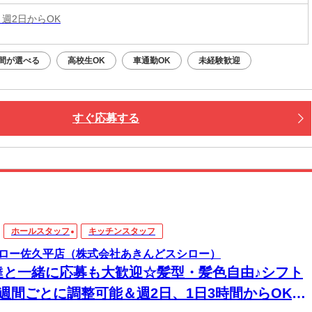
 週2日からOK
間が選べる
高校生OK
車通勤OK
未経験歓迎
すぐ応募する
ホールスタッフ
キッチンスタッフ
ロー佐久平店（株式会社あきんどスシロー）
達と一緒に応募も大歓迎☆髪型・髪色自由♪シフト
1週間ごとに調整可能＆週2日、1日3時間からOK！