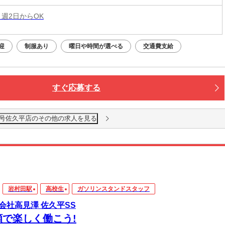
 週2日からOK
迎
制服あり
曜日や時間が選べる
交通費支給
すぐ応募する
41号佐久平店のその他の求人を見る
岩村田駅
高校生
ガソリンスタンドスタッフ
会社高見澤 佐久平SS
顔で楽しく働こう!