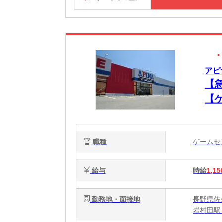
アピ
【
【
職種
ゲーム
給与
時給
1,15
勤務地・面接地
長野県佐久
岩村田駅