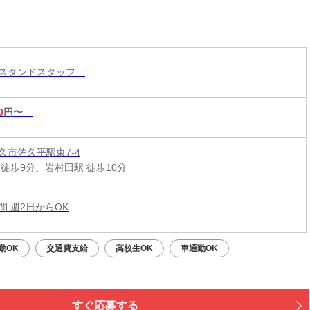
ンスタンドスタッフ
0
円〜
久市佐久平駅東7-4
 徒歩9分、岩村田駅 徒歩10分
時間 週2日からOK
勤OK
交通費支給
高校生OK
車通勤OK
すぐ応募する