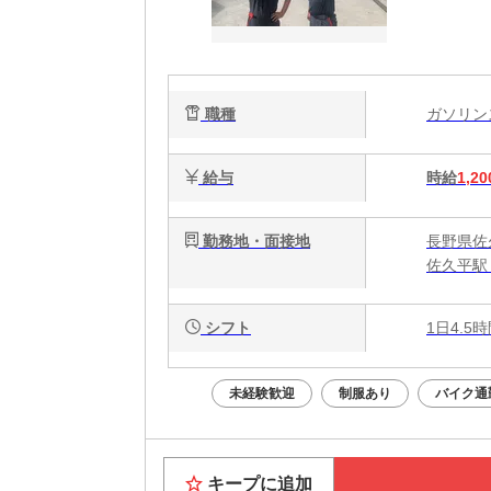
職種
ガソリ
給与
時給
1,20
勤務地・面接地
長野県佐
佐久平駅
シフト
1日4.5
未経験歓迎
制服あり
バイク通
キープに追加