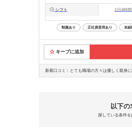
シフト
1日4時間
制服あり
正社員登用あり
未経
キープに追加
新着口コミ：
とても職場の方々は優しく親身に説明してく
以下の
探している条件を