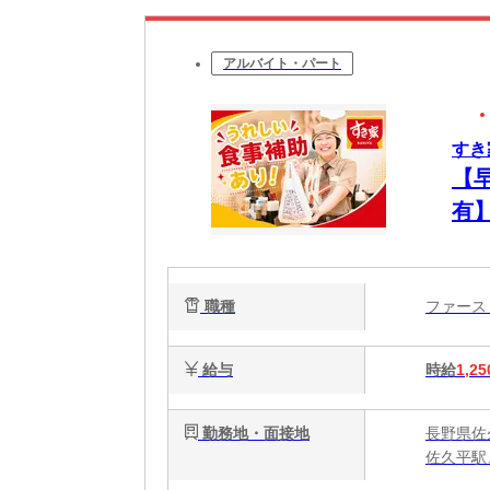
アルバイト・パート
すき
【
有
ュ
職種
ファー
給与
時給
1,25
勤務地・面接地
長野県佐
佐久平駅