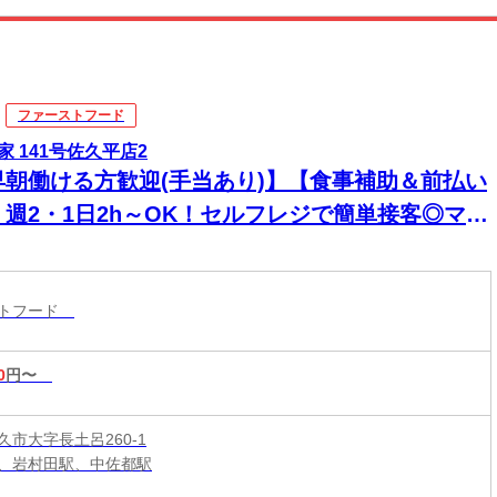
ファーストフード
家 141号佐久平店2
早朝働ける方歓迎(手当あり)】【食事補助＆前払い
】週2・1日2h～OK！セルフレジで簡単接客◎マニ
アル完備で初バイト・未経験も安心！積極採用中
ストフード
0
円〜
久市大字長土呂260-1
、岩村田駅、中佐都駅