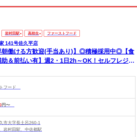
岩村田駅
高校生
ファーストフード
家 141号佐久平店
早朝働ける方歓迎(手当あり)】◎積極採用中◎【食
補助＆前払い有】週2・1日2h～OK！セルフレジで
単接客◎マニュアル完備で初バイト・未経験も安
！積極採用中
ストフード
0
円〜
久市大字長土呂260-1
、岩村田駅、中佐都駅