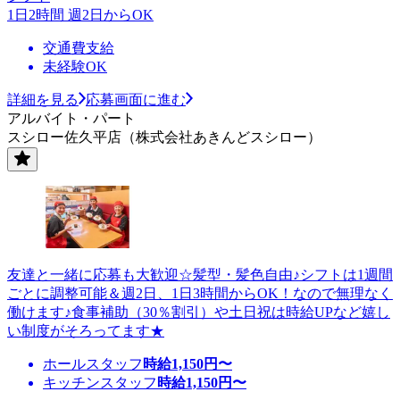
1日2時間 週2日からOK
交通費支給
未経験OK
詳細を見る
応募画面に進む
アルバイト・パート
スシロー佐久平店（株式会社あきんどスシロー）
友達と一緒に応募も大歓迎☆髪型・髪色自由♪シフトは1週間
ごとに調整可能＆週2日、1日3時間からOK！なので無理なく
働けます♪食事補助（30％割引）や土日祝は時給UPなど嬉し
い制度がそろってます★
ホールスタッフ
時給
1,150
円〜
キッチンスタッフ
時給
1,150
円〜