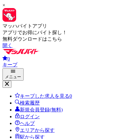
×
マッハバイトアプリ
アプリでお得にバイト探し！
無料ダウンロードはこちら
開く
0
キープ
メニュー
キープした求人を見る
0
検索履歴
新規会員登録(無料)
ログイン
ヘルプ
エリアから探す
駅から探す