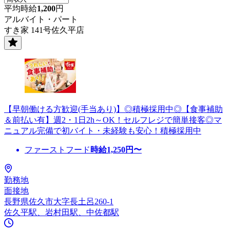
平均時給
1,200
円
アルバイト・パート
すき家 141号佐久平店
【早朝働ける方歓迎(手当あり)】◎積極採用中◎【食事補助
＆前払い有】週2・1日2h～OK！セルフレジで簡単接客◎マ
ニュアル完備で初バイト・未経験も安心！積極採用中
ファーストフード
時給
1,250
円〜
勤務地
面接地
長野県佐久市大字長土呂260-1
佐久平駅、岩村田駅、中佐都駅