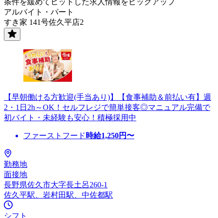
条件を緩めてヒットした求人情報をピックアップ
アルバイト・パート
すき家 141号佐久平店2
【早朝働ける方歓迎(手当あり)】【食事補助＆前払い有】週
2・1日2h～OK！セルフレジで簡単接客◎マニュアル完備で
初バイト・未経験も安心！積極採用中
ファーストフード
時給
1,250
円〜
勤務地
面接地
長野県佐久市大字長土呂260-1
佐久平駅、岩村田駅、中佐都駅
シフト