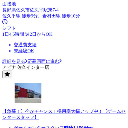
面接地
長野県佐久市佐久平駅東7-4
佐久平駅 徒歩9分、岩村田駅 徒歩10分
シフト
1日4.5時間 週2日からOK
交通費支給
未経験OK
詳細を見る
応募画面に進む
アピナ 佐久インター店
【急募！】今がチャンス！採用率大幅アップ中！【ゲームセ
ンタースタッフ】
ゲームセンタースタッフ
時給
1,150
円〜