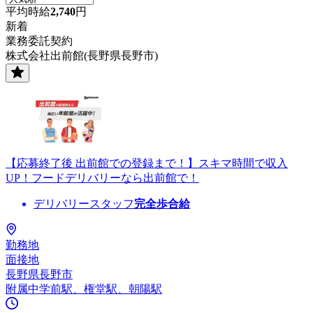
平均時給
2,740
円
新着
業務委託契約
株式会社出前館(長野県長野市)
【応募終了後 出前館での登録まで！】スキマ時間で収入
UP！フードデリバリーなら出前館で！
デリバリースタッフ
完全歩合給
勤務地
面接地
長野県長野市
附属中学前駅、権堂駅、朝陽駅