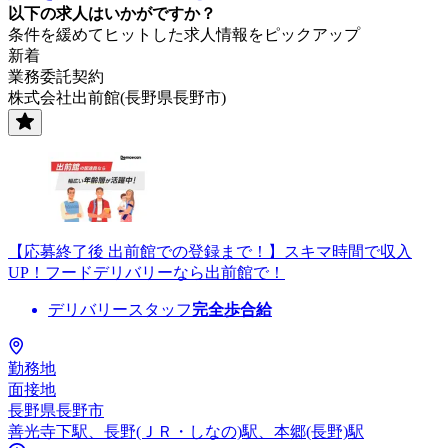
以下の求人はいかがですか？
条件を緩めてヒットした求人情報をピックアップ
新着
業務委託契約
株式会社出前館(長野県長野市)
【応募終了後 出前館での登録まで！】スキマ時間で収入
UP！フードデリバリーなら出前館で！
デリバリースタッフ
完全歩合給
勤務地
面接地
長野県長野市
善光寺下駅、長野(ＪＲ・しなの)駅、本郷(長野)駅