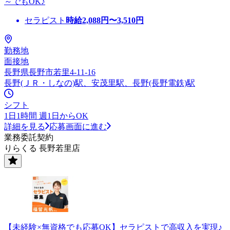
～でもOK♪
セラピスト
時給
2,088
円〜
3,510
円
勤務地
面接地
長野県長野市若里4-11-16
長野(ＪＲ・しなの)駅、安茂里駅、長野(長野電鉄)駅
シフト
1日1時間 週1日からOK
詳細を見る
応募画面に進む
業務委託契約
りらくる 長野若里店
【未経験×無資格でも応募OK】セラピストで高収入を実現♪