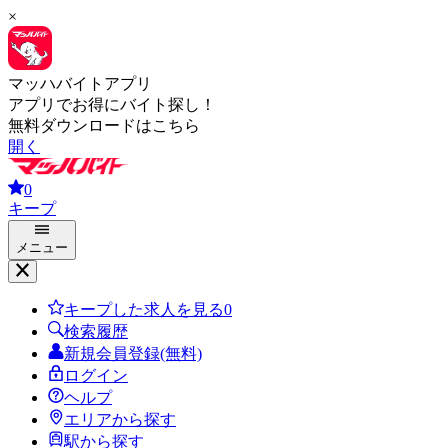
×
マッハバイトアプリ
アプリでお得にバイト探し！
無料ダウンロードはこちら
開く
0
キープ
メニュー
キープした求人を見る
0
検索履歴
新規会員登録(無料)
ログイン
ヘルプ
エリアから探す
駅から探す