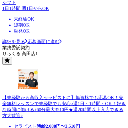
シフト
1日1時間 週1日からOK
未経験OK
短期OK
単発OK
詳細を見る
応募画面に進む
業務委託契約
りらくる 高田店1
【未経験から高収入セラピストに】無資格でも応募OK！完
全無料レッスンで未経験でも安心♪週1日～1時間～OK！好き
な時間に働ける♪60分最大3510円★週20時間以上入店できる
方大歓迎♪
セラピスト
時給
2,088
円〜
3,510
円