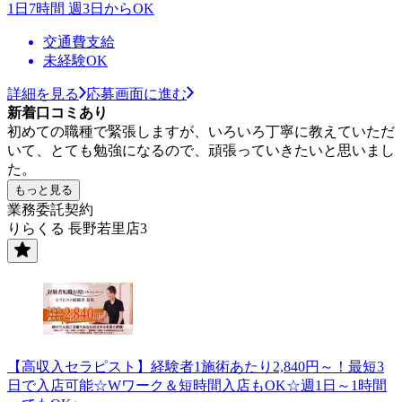
1日7時間 週3日からOK
交通費支給
未経験OK
詳細を見る
応募画面に進む
新着口コミあり
初めての職種で緊張しますが、いろいろ丁寧に教えていただ
いて、とても勉強になるので、頑張っていきたいと思いまし
た。
もっと見る
業務委託契約
りらくる 長野若里店3
【高収入セラピスト】経験者1施術あたり2,840円～！最短3
日で入店可能☆Wワーク＆短時間入店もOK☆週1日～1時間