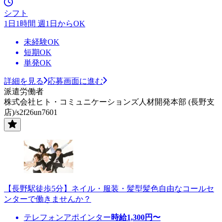
シフト
1日1時間 週1日からOK
未経験OK
短期OK
単発OK
詳細を見る
応募画面に進む
派遣労働者
株式会社ヒト・コミュニケーションズ人材開発本部 (長野支
店)/s2f26un7601
【長野駅徒歩5分】ネイル・服装・髪型髪色自由なコールセ
ンターで働きませんか？
テレフォンアポインター
時給
1,300
円〜