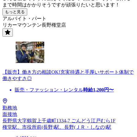
まで時間はかかりそうですが頑張りたいと思います！
もっと見る
アルバイト・パート
リカーマウンテン長野権堂店
【販売】働き方の相談OK!充実待遇と手厚いサポート体制で
働きやすさ◎
販売・ファッション・レンタル
時給
1,200
円〜
勤務地
面接地
長野県大字鶴賀上千歳町1334-7 ごんどう江戸むら1F
権堂駅、市役所前(長野)駅、長野(ＪＲ・しなの)駅