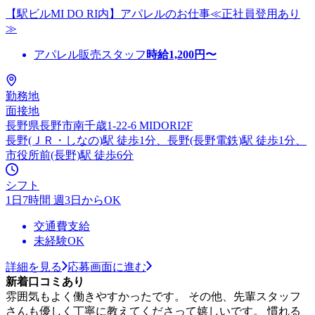
【駅ビルMI DO RI内】アパレルのお仕事≪正社員登用あり
≫
アパレル販売スタッフ
時給
1,200
円〜
勤務地
面接地
長野県長野市南千歳1-22-6 MIDORI2F
長野(ＪＲ・しなの)駅 徒歩1分、長野(長野電鉄)駅 徒歩1分、
市役所前(長野)駅 徒歩6分
シフト
1日7時間 週3日からOK
交通費支給
未経験OK
詳細を見る
応募画面に進む
新着口コミあり
雰囲気もよく働きやすかったです。 その他、先輩スタッフ
さんも優しく丁寧に教えてくださって嬉しいです。 慣れる