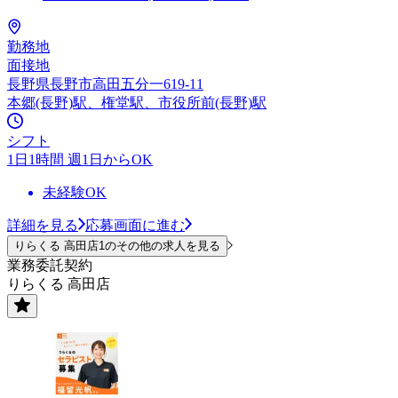
勤務地
面接地
長野県長野市高田五分一619-11
本郷(長野)駅、権堂駅、市役所前(長野)駅
シフト
1日1時間 週1日からOK
未経験OK
詳細を見る
応募画面に進む
りらくる 高田店1のその他の求人を見る
業務委託契約
りらくる 高田店