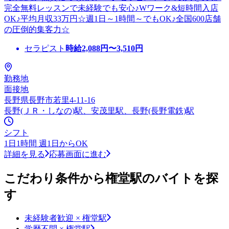
完全無料レッスンで未経験でも安心♪Wワーク&短時間入店
OK♪平均月収33万円☆週1日～1時間～でもOK♪全国600店舗
の圧倒的集客力☆
セラピスト
時給
2,088
円〜
3,510
円
勤務地
面接地
長野県長野市若里4-11-16
長野(ＪＲ・しなの)駅、安茂里駅、長野(長野電鉄)駅
シフト
1日1時間 週1日からOK
詳細を見る
応募画面に進む
こだわり条件から権堂駅のバイトを探
す
未経験者歓迎 × 権堂駅
学歴不問 × 権堂駅