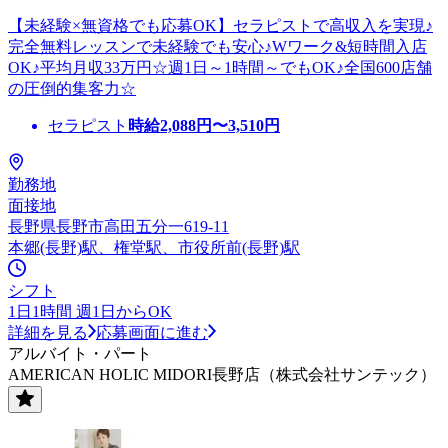
【未経験×無資格でも応募OK】セラピストで高収入を実現♪
完全無料レッスンで未経験でも安心♪Wワーク&短時間入店
OK♪平均月収33万円☆週1日～1時間～でもOK♪全国600店舗
の圧倒的集客力☆
セラピスト
時給
2,088
円〜
3,510
円
勤務地
面接地
長野県長野市高田五分一619-11
本郷(長野)駅、権堂駅、市役所前(長野)駅
シフト
1日1時間 週1日からOK
詳細を見る
応募画面に進む
アルバイト・パート
AMERICAN HOLIC MIDORI長野店（株式会社サンテック）