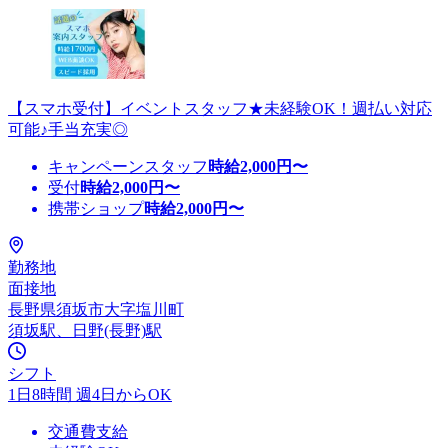
【スマホ受付】イベントスタッフ★未経験OK！週払い対応
可能♪手当充実◎
キャンペーンスタッフ
時給
2,000
円〜
受付
時給
2,000
円〜
携帯ショップ
時給
2,000
円〜
勤務地
面接地
長野県須坂市大字塩川町
須坂駅、日野(長野)駅
シフト
1日8時間 週4日からOK
交通費支給