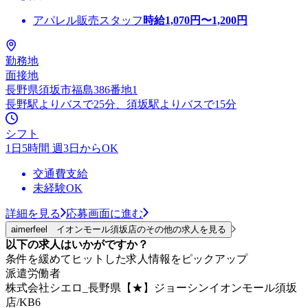
アパレル販売スタッフ
時給
1,070
円〜
1,200
円
勤務地
面接地
長野県須坂市福島386番地1
長野駅よりバスで25分、須坂駅よりバスで15分
シフト
1日5時間 週3日からOK
交通費支給
未経験OK
詳細を見る
応募画面に進む
aimerfeel イオンモール須坂店のその他の求人を見る
以下の求人はいかがですか？
条件を緩めてヒットした求人情報をピックアップ
派遣労働者
株式会社シエロ_長野県【★】ジョーシンイオンモール須坂
店/KB6