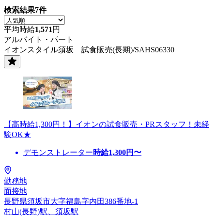
検索結果
7
件
平均時給
1,571
円
アルバイト・パート
イオンスタイル須坂 試食販売(長期)/SAHS06330
【高時給1,300円！】イオンの試食販売・PRスタッフ！未経
験OK★
デモンストレーター
時給
1,300
円〜
勤務地
面接地
長野県須坂市大字福島字内田386番地-1
村山(長野)駅、須坂駅