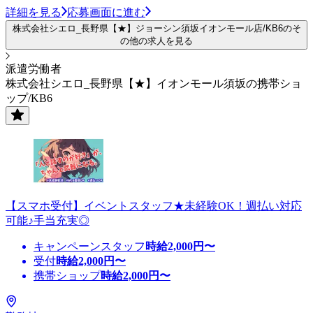
詳細を見る
応募画面に進む
株式会社シエロ_長野県【★】ジョーシン須坂イオンモール店/KB6のそ
の他の求人を見る
派遣労働者
株式会社シエロ_長野県【★】イオンモール須坂の携帯ショ
ップ/KB6
【スマホ受付】イベントスタッフ★未経験OK！週払い対応
可能♪手当充実◎
キャンペーンスタッフ
時給
2,000
円〜
受付
時給
2,000
円〜
携帯ショップ
時給
2,000
円〜