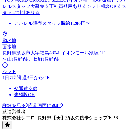
【ONWARD CROSSET SELECTイオンモール須坂店】アパ
レルスタッフ大募集☆正社員登用あり☆シフト相談OK☆ス
タッフ割引あり☆
アパレル販売スタッフ
時給
1,200
円〜
勤務地
面接地
長野県須坂市大字福島480-1 イオンモール須坂 1F
村山(長野)駅、日野(長野)駅
シフト
1日7時間 週3日からOK
交通費支給
未経験OK
詳細を見る
応募画面に進む
派遣労働者
株式会社シエロ_長野県【★】須坂の携帯ショップ/KB6