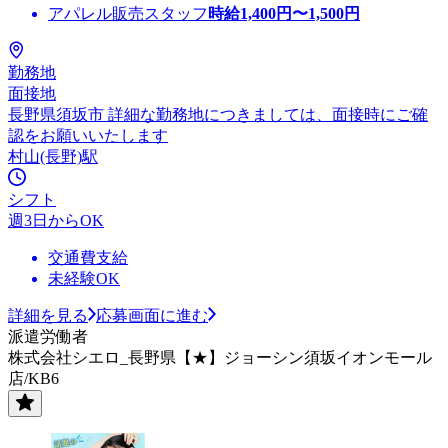
アパレル販売スタッフ
時給
1,400
円〜
1,500
円
勤務地
面接地
長野県須坂市 詳細な勤務地につきましては、面接時にご確
認をお願いいたします
村山(長野)駅
シフト
週3日からOK
交通費支給
未経験OK
詳細を見る
応募画面に進む
派遣労働者
株式会社シエロ_長野県【★】ジョーシン須坂イオンモール
店/KB6