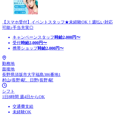
【スマホ受付】イベントスタッフ★未経験OK！週払い対応
可能♪手当充実◎
キャンペーンスタッフ
時給
2,000
円〜
受付
時給
2,000
円〜
携帯ショップ
時給
2,000
円〜
勤務地
面接地
長野県須坂市大字福島386番地1
村山(長野)駅、日野(長野)駅
シフト
1日8時間 週4日からOK
交通費支給
未経験OK