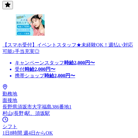
【スマホ受付】イベントスタッフ★未経験OK！週払い対応
可能♪手当充実◎
キャンペーンスタッフ
時給
2,000
円〜
受付
時給
2,000
円〜
携帯ショップ
時給
2,000
円〜
勤務地
面接地
長野県須坂市大字福島386番地1
村山(長野)駅、須坂駅
シフト
1日8時間 週4日からOK