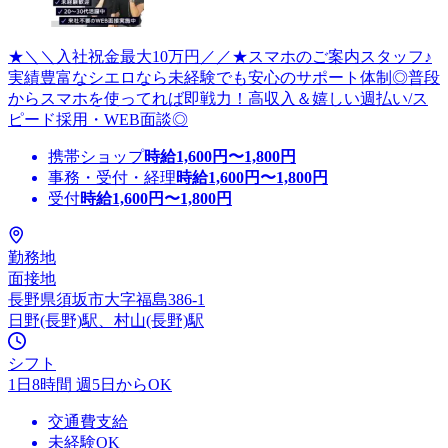
★＼＼入社祝金最大10万円／／★スマホのご案内スタッフ♪
実績豊富なシエロなら未経験でも安心のサポート体制◎普段
からスマホを使ってれば即戦力！高収入＆嬉しい週払い/ス
ピード採用・WEB面談◎
携帯ショップ
時給
1,600
円〜
1,800
円
事務・受付・経理
時給
1,600
円〜
1,800
円
受付
時給
1,600
円〜
1,800
円
勤務地
面接地
長野県須坂市大字福島386-1
日野(長野)駅、村山(長野)駅
シフト
1日8時間 週5日からOK
交通費支給
未経験OK