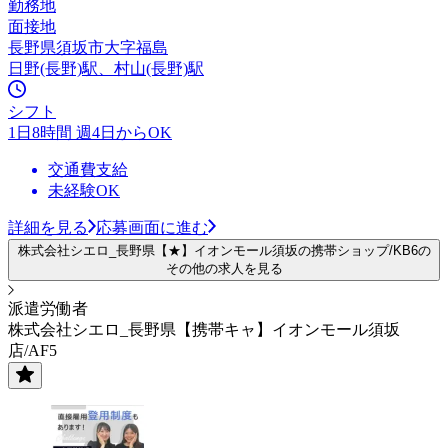
勤務地
面接地
長野県須坂市大字福島
日野(長野)駅、村山(長野)駅
シフト
1日8時間 週4日からOK
交通費支給
未経験OK
詳細を見る
応募画面に進む
株式会社シエロ_長野県【★】イオンモール須坂の携帯ショップ/KB6の
その他の求人を見る
派遣労働者
株式会社シエロ_長野県【携帯キャ】イオンモール須坂
店/AF5