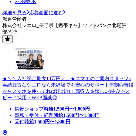
未経験OK
詳細を見る
応募画面に進む
派遣労働者
株式会社シエロ_長野県【携帯キャ】ソフトバンク北尾張
部/AF5
★＼＼入社祝金最大10万円／／★スマホのご案内スタッフ♪
実績豊富なシエロなら未経験でも安心のサポート体制◎普段
からスマホを使ってれば即戦力！高収入＆嬉しい週払い/ス
ピード採用・WEB面談◎
携帯ショップ
時給
1,500
円〜
1,800
円
事務・受付・経理
時給
1,500
円〜
1,800
円
受付
時給
1,500
円〜
1,800
円