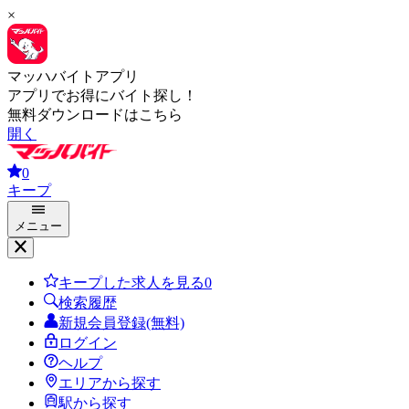
×
マッハバイトアプリ
アプリでお得にバイト探し！
無料ダウンロードはこちら
開く
0
キープ
メニュー
キープした求人を見る
0
検索履歴
新規会員登録(無料)
ログイン
ヘルプ
エリアから探す
駅から探す