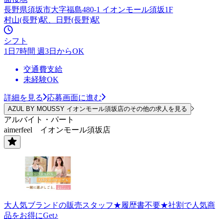
長野県須坂市大字福島480-1 イオンモール須坂1F
村山(長野)駅、日野(長野)駅
シフト
1日7時間 週3日からOK
交通費支給
未経験OK
詳細を見る
応募画面に進む
AZUL BY MOUSSY イオンモール須坂店のその他の求人を見る
アルバイト・パート
aimerfeel イオンモール須坂店
大人気ブランドの販売スタッフ★履歴書不要★社割で人気商
品をお得にGet♪