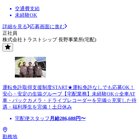
交通費支給
未経験OK
詳細を見る
応募画面に進む
正社員
株式会社トラストシップ 長野事業所(宅配)
運転免許取得支援制度START★運転免許なしでも応募OK！
安心・安定の生協グループ【宅配業務】未経験OK☆全車AT
車・バックカメラ・ドライブレコーダーを完備☆充実した待
遇・福利厚生を完備！土日休み
宅配便スタッフ
月給
286,688
円〜
勤務地