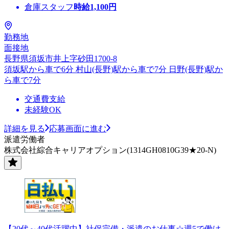
倉庫スタッフ
時給
1,100
円
勤務地
面接地
長野県須坂市井上字砂田1700-8
須坂駅から車で6分 村山(長野)駅から車で7分 日野(長野)駅か
ら車で7分
交通費支給
未経験OK
詳細を見る
応募画面に進む
派遣労働者
株式会社綜合キャリアオプション(1314GH0810G39★20-N)
【20代～40代活躍中】社保完備・派遣のお仕事☆週5で働け