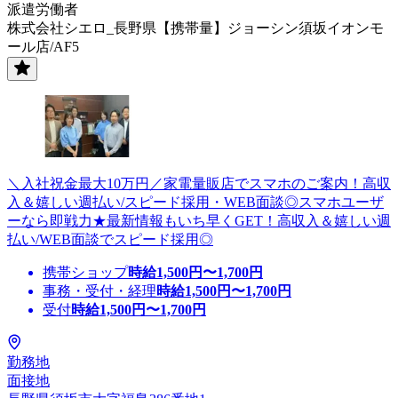
派遣労働者
株式会社シエロ_長野県【携帯量】ジョーシン須坂イオンモ
ール店/AF5
＼入社祝金最大10万円／家電量販店でスマホのご案内！高収
入＆嬉しい週払い/スピード採用・WEB面談◎スマホユーザ
ーなら即戦力★最新情報もいち早くGET！高収入＆嬉しい週
払い/WEB面談でスピード採用◎
携帯ショップ
時給
1,500
円〜
1,700
円
事務・受付・経理
時給
1,500
円〜
1,700
円
受付
時給
1,500
円〜
1,700
円
勤務地
面接地