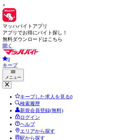
×
マッハバイトアプリ
アプリでお得にバイト探し！
無料ダウンロードはこちら
開く
0
キープ
メニュー
キープした求人を見る
0
検索履歴
新規会員登録(無料)
ログイン
ヘルプ
エリアから探す
駅から探す