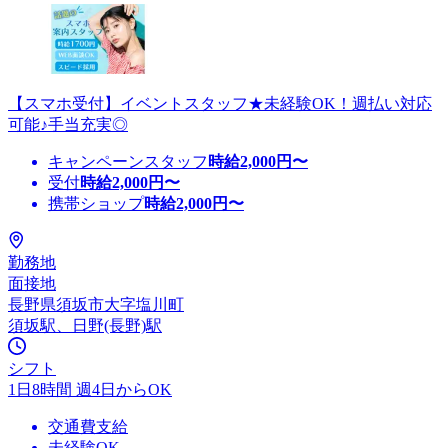
【スマホ受付】イベントスタッフ★未経験OK！週払い対応
可能♪手当充実◎
キャンペーンスタッフ
時給
2,000
円〜
受付
時給
2,000
円〜
携帯ショップ
時給
2,000
円〜
勤務地
面接地
長野県須坂市大字塩川町
須坂駅、日野(長野)駅
シフト
1日8時間 週4日からOK
交通費支給
未経験OK