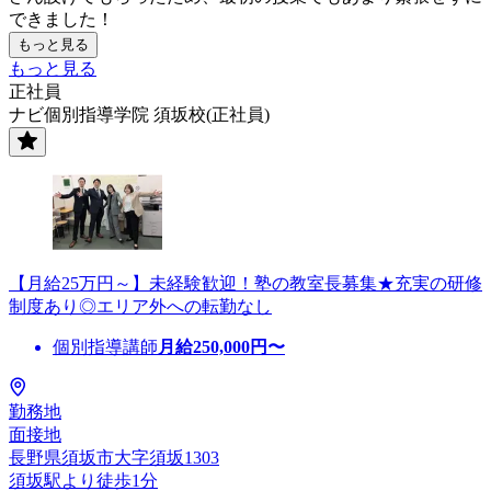
できました！
もっと見る
もっと見る
正社員
ナビ個別指導学院 須坂校(正社員)
【月給25万円～】未経験歓迎！塾の教室長募集★充実の研修
制度あり◎エリア外への転勤なし
個別指導講師
月給
250,000
円〜
勤務地
面接地
長野県須坂市大字須坂1303
須坂駅より徒歩1分