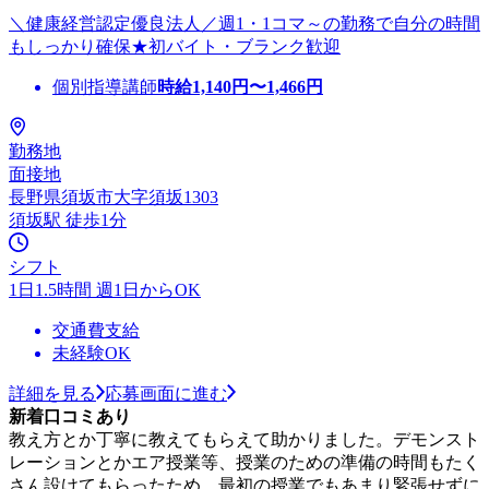
＼健康経営認定優良法人／週1・1コマ～の勤務で自分の時間
もしっかり確保★初バイト・ブランク歓迎
個別指導講師
時給
1,140
円〜
1,466
円
勤務地
面接地
長野県須坂市大字須坂1303
須坂駅 徒歩1分
シフト
1日1.5時間 週1日からOK
交通費支給
未経験OK
詳細を見る
応募画面に進む
新着口コミあり
教え方とか丁寧に教えてもらえて助かりました。デモンスト
レーションとかエア授業等、授業のための準備の時間もたく
さん設けてもらったため、最初の授業でもあまり緊張せずに