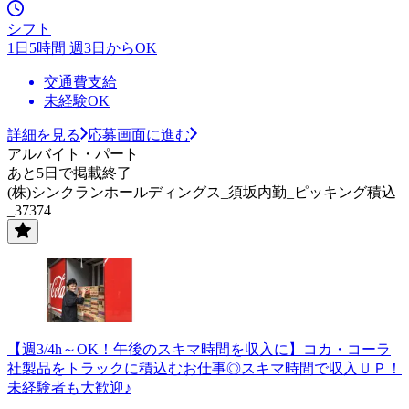
シフト
1日5時間 週3日からOK
交通費支給
未経験OK
詳細を見る
応募画面に進む
アルバイト・パート
あと5日で掲載終了
(株)シンクランホールディングス_須坂内勤_ピッキング積込
_37374
【週3/4h～OK！午後のスキマ時間を収入に】コカ・コーラ
社製品をトラックに積込むお仕事◎スキマ時間で収入ＵＰ！
未経験者も大歓迎♪