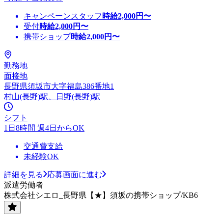
キャンペーンスタッフ
時給
2,000
円〜
受付
時給
2,000
円〜
携帯ショップ
時給
2,000
円〜
勤務地
面接地
長野県須坂市大字福島386番地1
村山(長野)駅、日野(長野)駅
シフト
1日8時間 週4日からOK
交通費支給
未経験OK
詳細を見る
応募画面に進む
派遣労働者
株式会社シエロ_長野県【★】須坂の携帯ショップ/KB6