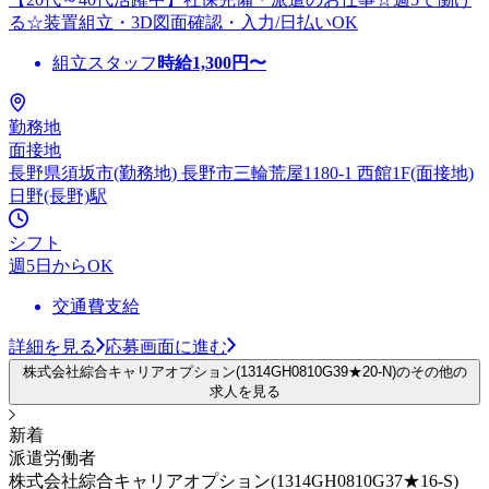
る☆装置組立・3D図面確認・入力/日払いOK
組立スタッフ
時給
1,300
円〜
勤務地
面接地
長野県須坂市(勤務地) 長野市三輪荒屋1180-1 西館1F(面接地)
日野(長野)駅
シフト
週5日からOK
交通費支給
詳細を見る
応募画面に進む
株式会社綜合キャリアオプション(1314GH0810G39★20-N)のその他の
求人を見る
新着
派遣労働者
株式会社綜合キャリアオプション(1314GH0810G37★16-S)