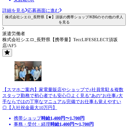
詳細を見る
応募画面に進む
株式会社シエロ_長野県【★】須坂の携帯ショップ/KB6のその他の求人
を見る
派遣労働者
株式会社シエロ_長野県【携帯量】TeccLIFESELECT須坂
店/AF5
【スマホご案内】家電量販店やショップで♪社員常駐＆複数
スタッフ勤務で初心者でも安心◎よく見る”あの”お仕事♪大
手ならではの丁寧なマニュアル完備でお仕事も覚えやすい
◎【入社祝金最大10万円】
携帯ショップ
時給
1,400
円〜
1,700
円
事務・受付・経理
時給
1,400
円〜
1,700
円