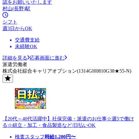
認をお願いいたします
村山(長野)駅
シフト
週3日からOK
交通費支給
未経験OK
詳細を見る
応募画面に進む
派遣労働者
株式会社綜合キャリアオプション(1314GH0810G38★55-N)
【20代～40代活躍中】社保完備・派遣のお仕事☆週5で働け
る☆組立・加工・食品製造など/日払いOK
検査スタッフ
時給
1,200
円〜