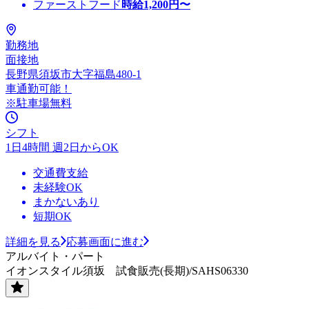
ファーストフード
時給
1,200
円〜
勤務地
面接地
長野県須坂市大字福島480-1
車通勤可能！
※駐車場無料
シフト
1日4時間 週2日からOK
交通費支給
未経験OK
まかないあり
短期OK
詳細を見る
応募画面に進む
アルバイト・パート
イオンスタイル須坂 試食販売(長期)/SAHS06330