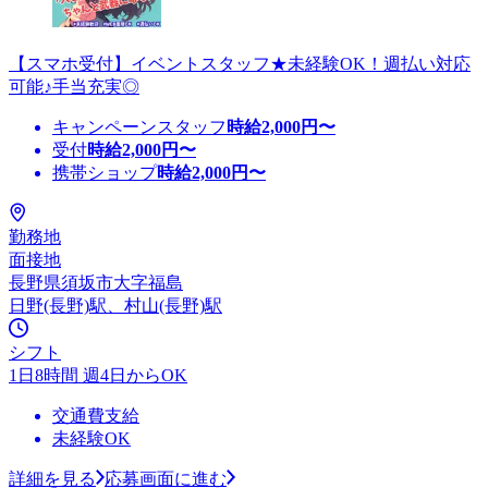
【スマホ受付】イベントスタッフ★未経験OK！週払い対応
可能♪手当充実◎
キャンペーンスタッフ
時給
2,000
円〜
受付
時給
2,000
円〜
携帯ショップ
時給
2,000
円〜
勤務地
面接地
長野県須坂市大字福島
日野(長野)駅、村山(長野)駅
シフト
1日8時間 週4日からOK
交通費支給
未経験OK
詳細を見る
応募画面に進む