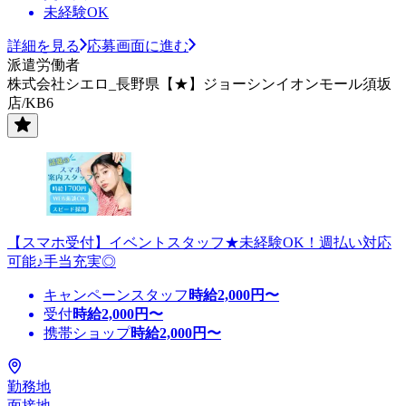
未経験OK
詳細を見る
応募画面に進む
派遣労働者
株式会社シエロ_長野県【★】ジョーシンイオンモール須坂
店/KB6
【スマホ受付】イベントスタッフ★未経験OK！週払い対応
可能♪手当充実◎
キャンペーンスタッフ
時給
2,000
円〜
受付
時給
2,000
円〜
携帯ショップ
時給
2,000
円〜
勤務地
面接地