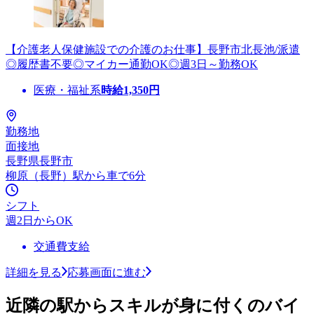
【介護老人保健施設での介護のお仕事】長野市北長池/派遣
◎履歴書不要◎マイカー通勤OK◎週3日～勤務OK
医療・福祉系
時給
1,350
円
勤務地
面接地
長野県長野市
柳原（長野）駅から車で6分
シフト
週2日からOK
交通費支給
詳細を見る
応募画面に進む
近隣の駅からスキルが身に付くのバイ