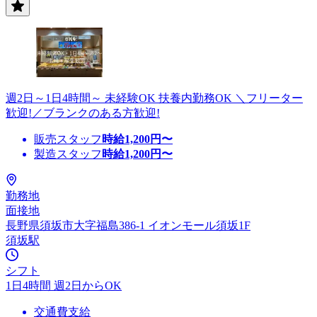
週2日～1日4時間～ 未経験OK 扶養内勤務OK ＼フリーター
歓迎!／ブランクのある方歓迎!
販売スタッフ
時給
1,200
円〜
製造スタッフ
時給
1,200
円〜
勤務地
面接地
長野県須坂市大字福島386‐1 イオンモール須坂1F
須坂駅
シフト
1日4時間 週2日からOK
交通費支給