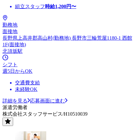
組立スタッフ
時給
1,200
円〜
勤務地
面接地
長野県上高井郡高山村(勤務地) 長野市三輪荒屋1180-1 西館
1F(面接地)
北須坂駅
シフト
週5日からOK
交通費支給
未経験OK
詳細を見る
応募画面に進む
派遣労働者
株式会社スタッフサービス/H10510039