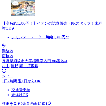
【高時給1,300円！】イオンの試食販売・PRスタッフ！未経
験OK★
デモンストレーター
時給
1,300
円〜
勤務地
面接地
長野県須坂市大字福島字内田386番地-1
村山(長野)駅、須坂駅
シフト
1日7時間 週1日からOK
交通費支給
未経験OK
詳細を見る
応募画面に進む