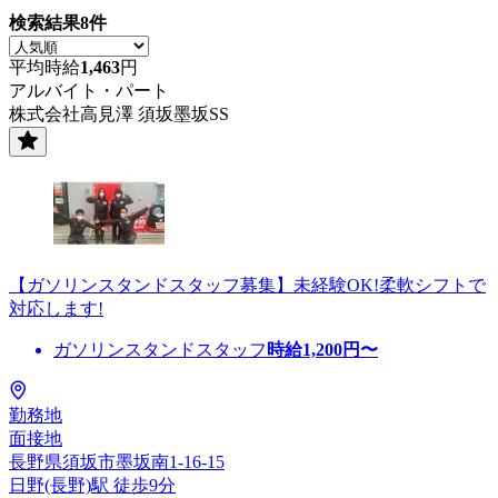
検索結果
8
件
平均時給
1,463
円
アルバイト・パート
株式会社高見澤 須坂墨坂SS
【ガソリンスタンドスタッフ募集】未経験OK!柔軟シフトで
対応します!
ガソリンスタンドスタッフ
時給
1,200
円〜
勤務地
面接地
長野県須坂市墨坂南1-16-15
日野(長野)駅 徒歩9分