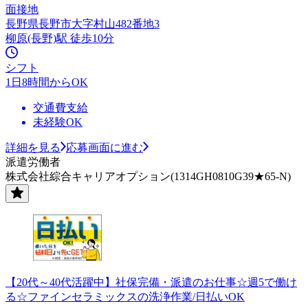
面接地
長野県長野市大字村山482番地3
柳原(長野)駅 徒歩10分
シフト
1日8時間からOK
交通費支給
未経験OK
詳細を見る
応募画面に進む
派遣労働者
株式会社綜合キャリアオプション(1314GH0810G39★65-N)
【20代～40代活躍中】社保完備・派遣のお仕事☆週5で働け
る☆ファインセラミックスの洗浄作業/日払いOK