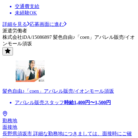
交通費支給
未経験OK
詳細を見る
応募画面に進む
派遣労働者
株式会社iDA/15086897 髪色自由♪「coen」アパレル販売/イオ
ンモール須坂
髪色自由♪「coen」アパレル販売/イオンモール須坂
アパレル販売スタッフ
時給
1,400
円〜
1,500
円
勤務地
面接地
長野県須坂市 詳細な勤務地につきましては、面接時にご確