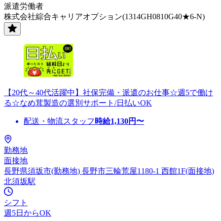
派遣労働者
株式会社綜合キャリアオプション(1314GH0810G40★6-N)
【20代～40代活躍中】社保完備・派遣のお仕事☆週5で働け
る☆なめ茸製造の選別サポート/日払いOK
配送・物流スタッフ
時給
1,130
円〜
勤務地
面接地
長野県須坂市(勤務地) 長野市三輪荒屋1180-1 西館1F(面接地)
北須坂駅
シフト
週5日からOK