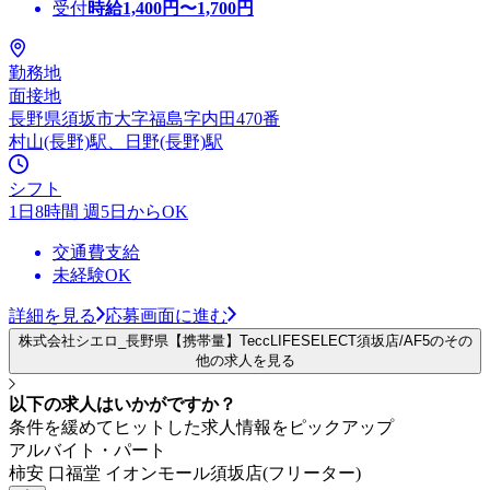
受付
時給
1,400
円〜
1,700
円
勤務地
面接地
長野県須坂市大字福島字内田470番
村山(長野)駅、日野(長野)駅
シフト
1日8時間 週5日からOK
交通費支給
未経験OK
詳細を見る
応募画面に進む
株式会社シエロ_長野県【携帯量】TeccLIFESELECT須坂店/AF5のその
他の求人を見る
以下の求人はいかがですか？
条件を緩めてヒットした求人情報をピックアップ
アルバイト・パート
柿安 口福堂 イオンモール須坂店(フリーター)