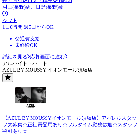
長野県須坂市大字福島386番地1
村山(長野)駅、日野(長野)駅
シフト
1日8時間 週5日からOK
交通費支給
未経験OK
詳細を見る
応募画面に進む
アルバイト・パート
AZUL BY MOUSSY イオンモール須坂店
【AZUL BY MOUSSYイオンモール須坂店】アパレルスタッ
フ大募集☆正社員登用あり☆フルタイム勤務歓迎☆スタッフ
割引あり☆