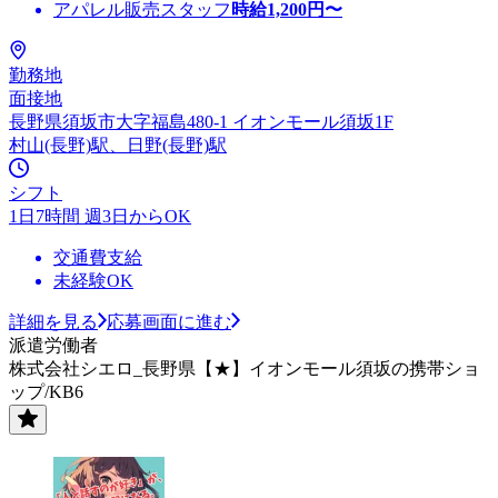
アパレル販売スタッフ
時給
1,200
円〜
勤務地
面接地
長野県須坂市大字福島480-1 イオンモール須坂1F
村山(長野)駅、日野(長野)駅
シフト
1日7時間 週3日からOK
交通費支給
未経験OK
詳細を見る
応募画面に進む
派遣労働者
株式会社シエロ_長野県【★】イオンモール須坂の携帯ショ
ップ/KB6