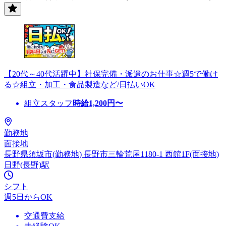
【20代～40代活躍中】社保完備・派遣のお仕事☆週5で働け
る☆組立・加工・食品製造など/日払いOK
組立スタッフ
時給
1,200
円〜
勤務地
面接地
長野県須坂市(勤務地) 長野市三輪荒屋1180-1 西館1F(面接地)
日野(長野)駅
シフト
週5日からOK
交通費支給