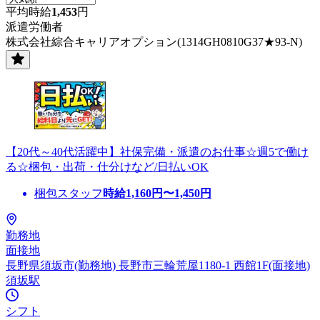
平均時給
1,453
円
派遣労働者
株式会社綜合キャリアオプション(1314GH0810G37★93-N)
【20代～40代活躍中】社保完備・派遣のお仕事☆週5で働け
る☆梱包・出荷・仕分けなど/日払いOK
梱包スタッフ
時給
1,160
円〜
1,450
円
勤務地
面接地
長野県須坂市(勤務地) 長野市三輪荒屋1180-1 西館1F(面接地)
須坂駅
シフト