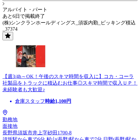
アルバイト・パート
あと6日で掲載終了
(株)シンクランホールディングス_須坂内勤_ピッキング積込
_37374
【週3/4h～OK！午後のスキマ時間を収入に】コカ・コーラ
社製品をトラックに積込むお仕事◎スキマ時間で収入ＵＰ！
未経験者も大歓迎♪
倉庫スタッフ
時給
1,100
円
勤務地
面接地
長野県須坂市井上字砂田1700-8
須坂駅から車で6分 村山(長野)駅から車で7分 日野(長野)駅か