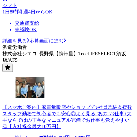
シフト
1日8時間 週4日からOK
交通費支給
未経験OK
詳細を見る
応募画面に進む
派遣労働者
株式会社シエロ_長野県【携帯量】TeccLIFESELECT須坂
店/AF5
【スマホご案内】家電量販店やショップで♪社員常駐＆複数
スタッフ勤務で初心者でも安心◎よく見る”あの”お仕事♪大
手ならではの丁寧なマニュアル完備でお仕事も覚えやすい
◎【入社祝金最大10万円】