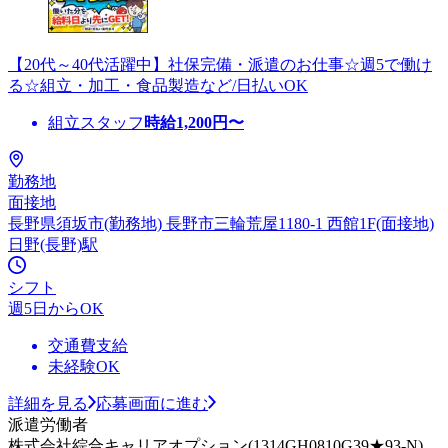
【20代～40代活躍中】社保完備・派遣のお仕事☆週5で働け
る☆組立・加工・食品製造など/日払いOK
組立スタッフ
時給
1,200
円〜
勤務地
面接地
長野県須坂市(勤務地) 長野市三輪荒屋1180-1 西館1F(面接地)
日野(長野)駅
シフト
週5日からOK
交通費支給
未経験OK
詳細を見る
応募画面に進む
派遣労働者
株式会社綜合キャリアオプション(1314GH0810G39★93-N)