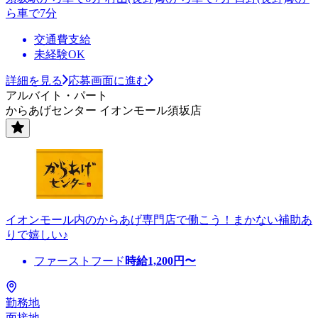
ら車で7分
交通費支給
未経験OK
詳細を見る
応募画面に進む
アルバイト・パート
からあげセンター イオンモール須坂店
イオンモール内のからあげ専門店で働こう！まかない補助あ
りで嬉しい♪
ファーストフード
時給
1,200
円〜
勤務地
面接地