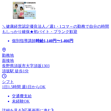
＼健康経営認定優良法人／週1・1コマ～の勤務で自分の時間
もしっかり確保★初バイト・ブランク歓迎
個別指導講師
時給
1,140
円〜
1,466
円
勤務地
面接地
長野県須坂市大字須坂1303
須坂駅 徒歩1分
シフト
1日1.5時間 週1日からOK
交通費支給
未経験OK
詳細を見る
応募画面に進む