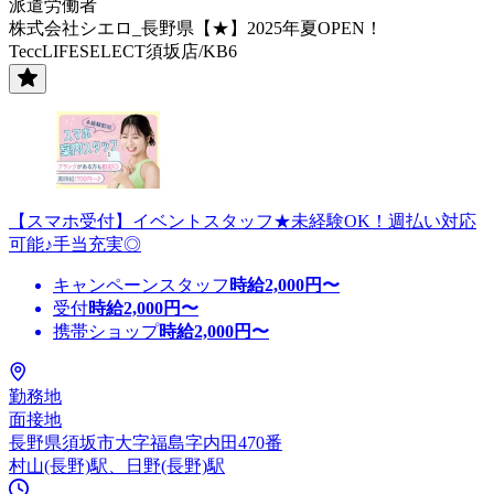
派遣労働者
株式会社シエロ_長野県【★】2025年夏OPEN！
TeccLIFESELECT須坂店/KB6
【スマホ受付】イベントスタッフ★未経験OK！週払い対応
可能♪手当充実◎
キャンペーンスタッフ
時給
2,000
円〜
受付
時給
2,000
円〜
携帯ショップ
時給
2,000
円〜
勤務地
面接地
長野県須坂市大字福島字内田470番
村山(長野)駅、日野(長野)駅