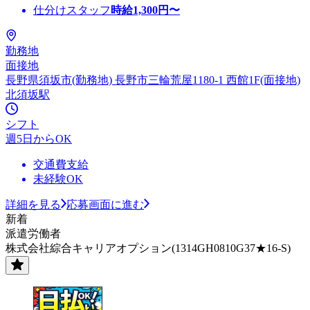
仕分けスタッフ
時給
1,300
円〜
勤務地
面接地
長野県須坂市(勤務地) 長野市三輪荒屋1180-1 西館1F(面接地)
北須坂駅
シフト
週5日からOK
交通費支給
未経験OK
詳細を見る
応募画面に進む
新着
派遣労働者
株式会社綜合キャリアオプション(1314GH0810G37★16-S)