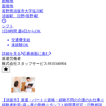
勤務地
面接地
長野県須坂市大字塩川町
須坂駅、日野(長野)駅
シフト
1日8時間 週4日からOK
交通費支給
未経験OK
詳細を見る
応募画面に進む
派遣労働者
株式会社スタッフサービス/H10346904
【須坂市】派遣・パート☆資格・経験不問の介護のお仕事☆
経験者歓迎♪昼～夜の勤務☆彡シフト時間選択可・日数相談