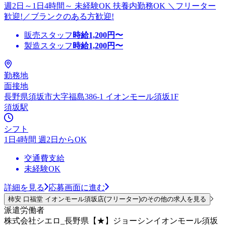
週2日～1日4時間～ 未経験OK 扶養内勤務OK ＼フリーター
歓迎!／ブランクのある方歓迎!
販売スタッフ
時給
1,200
円〜
製造スタッフ
時給
1,200
円〜
勤務地
面接地
長野県須坂市大字福島386‐1 イオンモール須坂1F
須坂駅
シフト
1日4時間 週2日からOK
交通費支給
未経験OK
詳細を見る
応募画面に進む
柿安 口福堂 イオンモール須坂店(フリーター)のその他の求人を見る
派遣労働者
株式会社シエロ_長野県【★】ジョーシンイオンモール須坂