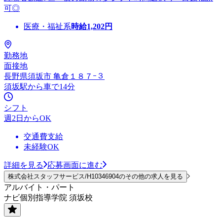
可◎
医療・福祉系
時給
1,202
円
勤務地
面接地
長野県須坂市 亀倉１８７ｰ３
須坂駅から車で14分
シフト
週2日からOK
交通費支給
未経験OK
詳細を見る
応募画面に進む
株式会社スタッフサービス/H10346904のその他の求人を見る
アルバイト・パート
ナビ個別指導学院 須坂校