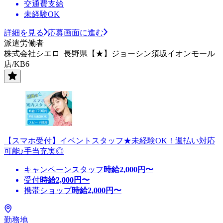
交通費支給
未経験OK
詳細を見る
応募画面に進む
派遣労働者
株式会社シエロ_長野県【★】ジョーシン須坂イオンモール
店/KB6
【スマホ受付】イベントスタッフ★未経験OK！週払い対応
可能♪手当充実◎
キャンペーンスタッフ
時給
2,000
円〜
受付
時給
2,000
円〜
携帯ショップ
時給
2,000
円〜
勤務地