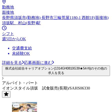
勤務地
面接地
長野県須坂市(勤務地) 長野市三輪荒屋1180-1 西館1F(面接地)
須坂駅、村山(長野)駅
シフト
週5日からOK
交通費支給
未経験OK
詳細を見る
応募画面に進む
株式会社綜合キャリアオプション(1314GH0810G39★54-N)のその他の
求人を見る
アルバイト・パート
イオンスタイル須坂 試食販売(長期)/SAHS06330