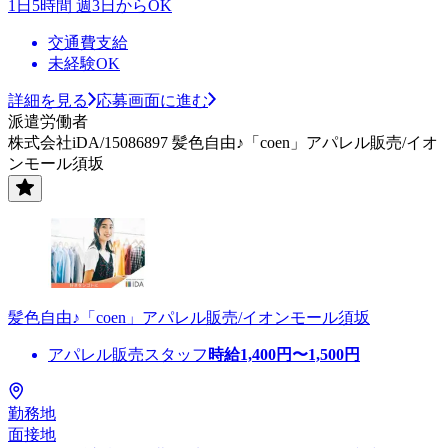
1日5時間 週3日からOK
交通費支給
未経験OK
詳細を見る
応募画面に進む
派遣労働者
株式会社iDA/15086897 髪色自由♪「coen」アパレル販売/イオ
ンモール須坂
髪色自由♪「coen」アパレル販売/イオンモール須坂
アパレル販売スタッフ
時給
1,400
円〜
1,500
円
勤務地
面接地