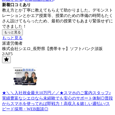
新着口コミあり
教え方とか丁寧に教えてもらえて助かりました。デモンスト
レーションとかエア授業等、授業のための準備の時間もたく
さん設けてもらったため、最初の授業でもあまり緊張せずに
できました！
もっと見る
もっと見る
派遣労働者
株式会社シエロ_長野県【携帯キャ】ソフトバンク須坂
2/AF5
★＼＼入社祝金最大10万円／／★スマホのご案内スタッフ♪
実績豊富なシエロなら未経験でも安心のサポート体制◎普段
からスマホを使ってれば即戦力！高収入＆嬉しい週払い/ス
ピード採用・WEB面談◎