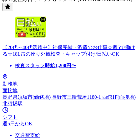
【20代～40代活躍中】社保完備・派遣のお仕事☆週5で働け
る☆18L缶の座り外観検査・キャップ付け/日払いOK
検査スタッフ
時給
1,200
円〜
勤務地
面接地
長野県須坂市(勤務地) 長野市三輪荒屋1180-1 西館1F(面接地)
北須坂駅
シフト
週5日からOK
交通費支給