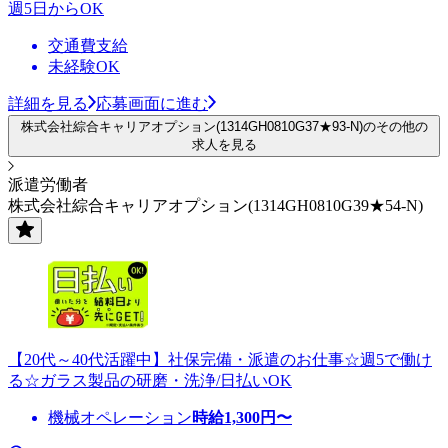
週5日からOK
交通費支給
未経験OK
詳細を見る
応募画面に進む
株式会社綜合キャリアオプション(1314GH0810G37★93-N)のその他の
求人を見る
派遣労働者
株式会社綜合キャリアオプション(1314GH0810G39★54-N)
【20代～40代活躍中】社保完備・派遣のお仕事☆週5で働け
る☆ガラス製品の研磨・洗浄/日払いOK
機械オペレーション
時給
1,300
円〜