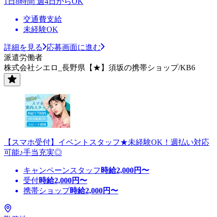
1日8時間 週4日からOK
交通費支給
未経験OK
詳細を見る
応募画面に進む
派遣労働者
株式会社シエロ_長野県【★】須坂の携帯ショップ/KB6
【スマホ受付】イベントスタッフ★未経験OK！週払い対応
可能♪手当充実◎
キャンペーンスタッフ
時給
2,000
円〜
受付
時給
2,000
円〜
携帯ショップ
時給
2,000
円〜