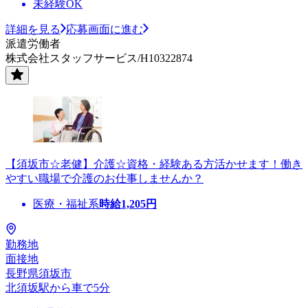
未経験OK
詳細を見る
応募画面に進む
派遣労働者
株式会社スタッフサービス/H10322874
【須坂市☆老健】介護☆資格・経験ある方活かせます！働き
やすい職場で介護のお仕事しませんか？
医療・福祉系
時給
1,205
円
勤務地
面接地
長野県須坂市
北須坂駅から車で5分