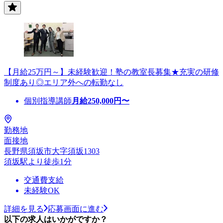
【月給25万円～】未経験歓迎！塾の教室長募集★充実の研修
制度あり◎エリア外への転勤なし
個別指導講師
月給
250,000
円〜
勤務地
面接地
長野県須坂市大字須坂1303
須坂駅より徒歩1分
交通費支給
未経験OK
詳細を見る
応募画面に進む
以下の求人はいかがですか？