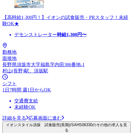
【高時給1,300円！】イオンの試食販売・PRスタッフ！未経
験OK★
デモンストレーター
時給
1,300
円〜
勤務地
面接地
長野県須坂市大字福島字内田386番地-1
村山(長野)駅、須坂駅
シフト
1日7時間 週1日からOK
交通費支給
未経験OK
詳細を見る
応募画面に進む
イオンスタイル須坂 試食販売(長期)/SAHS06330のその他の求人を見
る