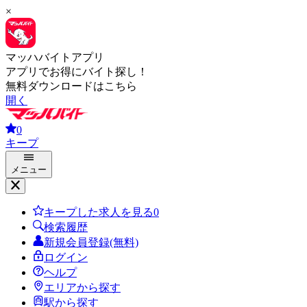
×
マッハバイトアプリ
アプリでお得にバイト探し！
無料ダウンロードはこちら
開く
0
キープ
メニュー
キープした求人を見る
0
検索履歴
新規会員登録(無料)
ログイン
ヘルプ
エリアから探す
駅から探す