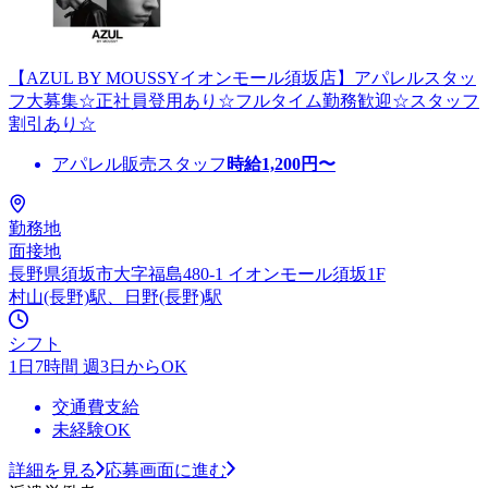
【AZUL BY MOUSSYイオンモール須坂店】アパレルスタッ
フ大募集☆正社員登用あり☆フルタイム勤務歓迎☆スタッフ
割引あり☆
アパレル販売スタッフ
時給
1,200
円〜
勤務地
面接地
長野県須坂市大字福島480-1 イオンモール須坂1F
村山(長野)駅、日野(長野)駅
シフト
1日7時間 週3日からOK
交通費支給
未経験OK
詳細を見る
応募画面に進む