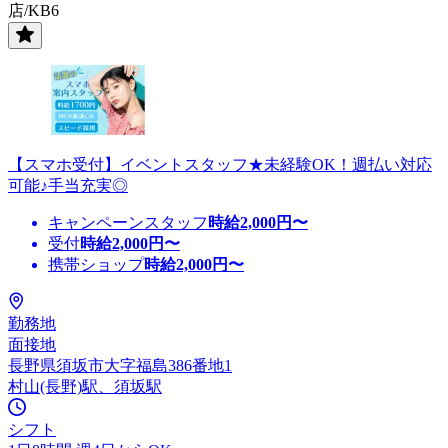
店/KB6
【スマホ受付】イベントスタッフ★未経験OK！週払い対応
可能♪手当充実◎
キャンペーンスタッフ
時給
2,000
円〜
受付
時給
2,000
円〜
携帯ショップ
時給
2,000
円〜
勤務地
面接地
長野県須坂市大字福島386番地1
村山(長野)駅、須坂駅
シフト