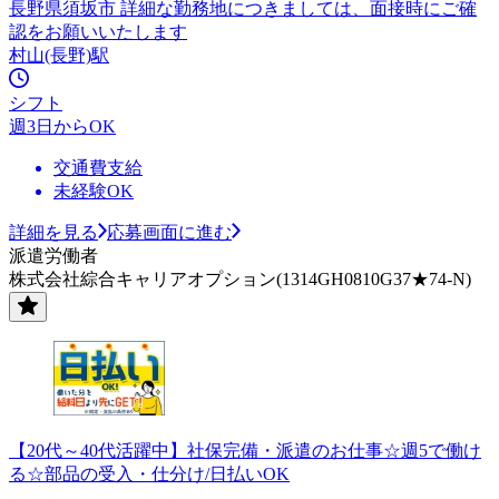
長野県須坂市 詳細な勤務地につきましては、面接時にご確
認をお願いいたします
村山(長野)駅
シフト
週3日からOK
交通費支給
未経験OK
詳細を見る
応募画面に進む
派遣労働者
株式会社綜合キャリアオプション(1314GH0810G37★74-N)
【20代～40代活躍中】社保完備・派遣のお仕事☆週5で働け
る☆部品の受入・仕分け/日払いOK