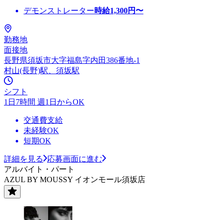
デモンストレーター
時給
1,300
円〜
勤務地
面接地
長野県須坂市大字福島字内田386番地-1
村山(長野)駅、須坂駅
シフト
1日7時間 週1日からOK
交通費支給
未経験OK
短期OK
詳細を見る
応募画面に進む
アルバイト・パート
AZUL BY MOUSSY イオンモール須坂店