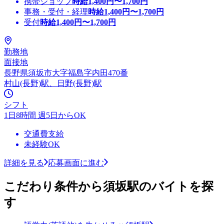
携帯ショップ
時給
1,400
円〜
1,700
円
事務・受付・経理
時給
1,400
円〜
1,700
円
受付
時給
1,400
円〜
1,700
円
勤務地
面接地
長野県須坂市大字福島字内田470番
村山(長野)駅、日野(長野)駅
シフト
1日8時間 週5日からOK
交通費支給
未経験OK
詳細を見る
応募画面に進む
こだわり条件から須坂駅のバイトを探
す