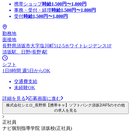
携帯ショップ
時給
1,500
円〜
1,800
円
事務・受付・経理
時給
1,500
円〜
1,800
円
受付
時給
1,500
円〜
1,800
円
勤務地
面接地
長野県須坂市大字塩川町512-5ホワイトレジデンス1F
須坂駅、日野(長野)駅
シフト
1日8時間 週5日からOK
交通費支給
未経験OK
詳細を見る
応募画面に進む
株式会社シエロ_長野県【携帯キャ】ソフトバンク須坂2/AF5のその他
の求人を見る
正社員
ナビ個別指導学院 須坂校(正社員)