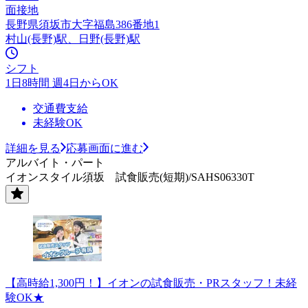
面接地
長野県須坂市大字福島386番地1
村山(長野)駅、日野(長野)駅
シフト
1日8時間 週4日からOK
交通費支給
未経験OK
詳細を見る
応募画面に進む
アルバイト・パート
イオンスタイル須坂 試食販売(短期)/SAHS06330T
【高時給1,300円！】イオンの試食販売・PRスタッフ！未経
験OK★