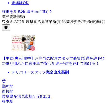
未経験OK
詳細を見る
応募画面に進む
業務委託契約
ワタミの宅食 岐阜多治見営業所(宅配/業務委託/主婦(夫)向け)
【主婦(夫)活躍中】お弁当の配達スタッフ募集!普通免許必須
◎乗り慣れた自家用車で安心配達♪子供を連れて働ける！
デリバリースタッフ
完全出来高制
勤務地
面接地
岐阜県多治見市旭ケ丘9-21-2
根本駅