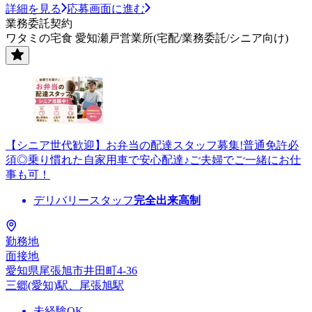
詳細を見る
応募画面に進む
業務委託契約
ワタミの宅食 愛知瀬戸営業所(宅配/業務委託/シニア向け)
【シニア世代歓迎】お弁当の配達スタッフ募集!普通免許必
須◎乗り慣れた自家用車で安心配達♪ご夫婦でご一緒にお仕
事も可！
デリバリースタッフ
完全出来高制
勤務地
面接地
愛知県尾張旭市井田町4-36
三郷(愛知)駅、尾張旭駅
未経験OK