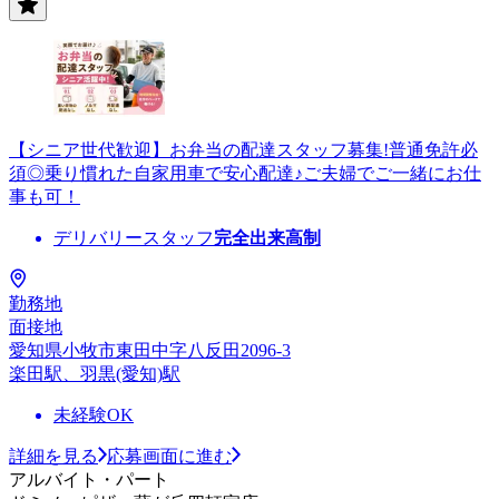
【シニア世代歓迎】お弁当の配達スタッフ募集!普通免許必
須◎乗り慣れた自家用車で安心配達♪ご夫婦でご一緒にお仕
事も可！
デリバリースタッフ
完全出来高制
勤務地
面接地
愛知県小牧市東田中字八反田2096-3
楽田駅、羽黒(愛知)駅
未経験OK
詳細を見る
応募画面に進む
アルバイト・パート