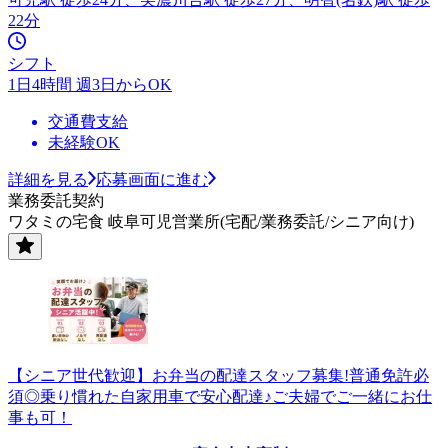
22分
シフト
1日4時間 週3日からOK
交通費支給
未経験OK
詳細を見る
応募画面に進む
業務委託契約
ワタミの宅食 岐阜可児営業所(宅配/業務委託/シニア向け)
【シニア世代歓迎】お弁当の配達スタッフ募集!普通免許必
須◎乗り慣れた自家用車で安心配達♪ご夫婦でご一緒にお仕
事も可！