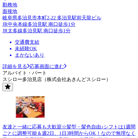
勤務地
面接地
岐阜県多治見市本町2-22 多治見駅前天龍ビル
JR中央本線多治見駅 南口徒歩1分
JR太多線多治見駅 南口徒歩1分
交通費支給
未経験OK
まかないあり
詳細を見る
応募画面に進む
アルバイト・パート
スシロー多治見店（株式会社あきんどスシロー）
友達と一緒に応募も大歓迎☆髪型・髪色自由♪シフトは1週間
ごとに調整可能＆週2日、1日3時間からOK！なので無理なく