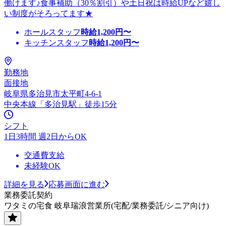
働けます♪食事補助（30％割引）や土日祝は時給UPなど嬉し
い制度がそろってます★
ホールスタッフ
時給
1,200
円〜
キッチンスタッフ
時給
1,200
円〜
勤務地
面接地
岐阜県多治見市太平町4-6-1
中央本線「多治見駅」徒歩15分
シフト
1日3時間 週2日からOK
交通費支給
未経験OK
詳細を見る
応募画面に進む
業務委託契約
ワタミの宅食 岐阜瑞浪営業所(宅配/業務委託/シニア向け)