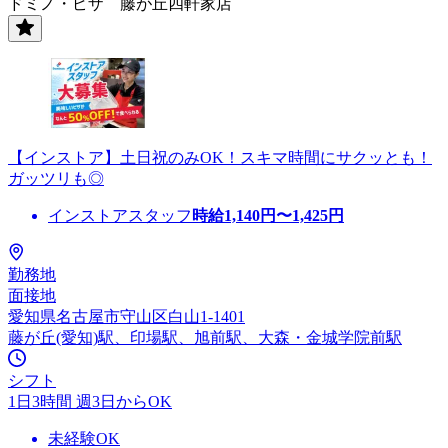
ドミノ・ピザ 藤が丘四軒家店
【インストア】土日祝のみOK！スキマ時間にサクッとも！
ガッツリも◎
インストアスタッフ
時給
1,140
円〜
1,425
円
勤務地
面接地
愛知県名古屋市守山区白山1-1401
藤が丘(愛知)駅、印場駅、旭前駅、大森・金城学院前駅
シフト
1日3時間 週3日からOK
未経験OK