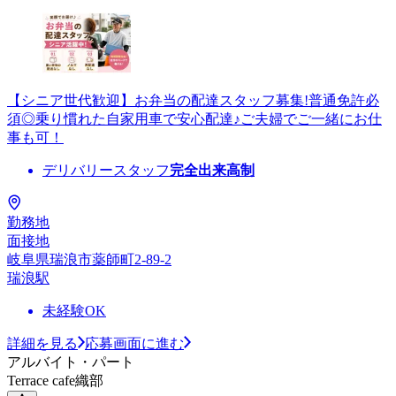
【シニア世代歓迎】お弁当の配達スタッフ募集!普通免許必
須◎乗り慣れた自家用車で安心配達♪ご夫婦でご一緒にお仕
事も可！
デリバリースタッフ
完全出来高制
勤務地
面接地
岐阜県瑞浪市薬師町2-89-2
瑞浪駅
未経験OK
詳細を見る
応募画面に進む
アルバイト・パート
Terrace cafe織部