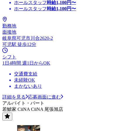
ホールスタッフ
時給
1,100
円〜
ホールスタッフ
時給
1,100
円〜
勤務地
面接地
岐阜県可児市川合2620-2
可児駅 徒歩12分
シフト
1日4時間 週1日からOK
交通費支給
未経験OK
まかないあり
詳細を見る
応募画面に進む
アルバイト・パート
若鯱家 CiiNA CiiNA 尾張旭店