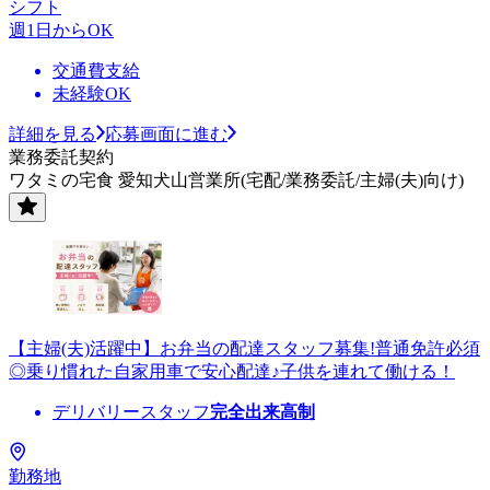
シフト
週1日からOK
交通費支給
未経験OK
詳細を見る
応募画面に進む
業務委託契約
ワタミの宅食 愛知犬山営業所(宅配/業務委託/主婦(夫)向け)
【主婦(夫)活躍中】お弁当の配達スタッフ募集!普通免許必須
◎乗り慣れた自家用車で安心配達♪子供を連れて働ける！
デリバリースタッフ
完全出来高制
勤務地