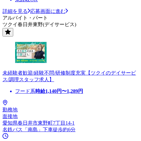
詳細を見る
応募画面に進む
アルバイト・パート
ツクイ春日井東野(デイサービス)
未経験者歓迎/経験不問/研修制度充実【ツクイのデイサービ
ス/調理スタッフ求人】
フード系
時給
1,140
円〜
1,289
円
勤務地
面接地
愛知県春日井市東野町7丁目14-1
名鉄バス「南島」下車徒歩約6分