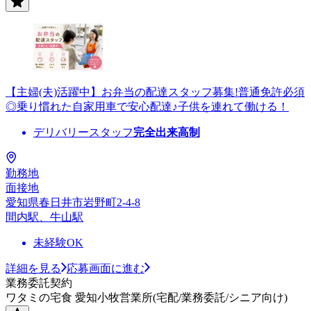
【主婦(夫)活躍中】お弁当の配達スタッフ募集!普通免許必須
◎乗り慣れた自家用車で安心配達♪子供を連れて働ける！
デリバリースタッフ
完全出来高制
勤務地
面接地
愛知県春日井市岩野町2-4-8
間内駅、牛山駅
未経験OK
詳細を見る
応募画面に進む
業務委託契約
ワタミの宅食 愛知小牧営業所(宅配/業務委託/シニア向け)