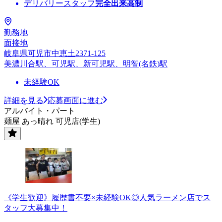
デリバリースタッフ
完全出来高制
勤務地
面接地
岐阜県可児市中恵土2371-125
美濃川合駅、可児駅、新可児駅、明智(名鉄)駅
未経験OK
詳細を見る
応募画面に進む
アルバイト・パート
麺屋 あっ晴れ 可児店(学生)
《学生歓迎》履歴書不要×未経験OK◎人気ラーメン店でス
タッフ大募集中！