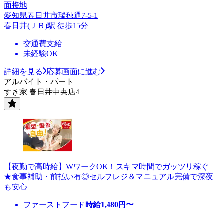
面接地
愛知県春日井市瑞穂通7-5-1
春日井(ＪＲ)駅 徒歩15分
交通費支給
未経験OK
詳細を見る
応募画面に進む
アルバイト・パート
すき家 春日井中央店4
【夜勤で高時給】WワークOK！スキマ時間でガッツリ稼ぐ
★食事補助・前払い有◎セルフレジ＆マニュアル完備で深夜
も安心
ファーストフード
時給
1,480
円〜