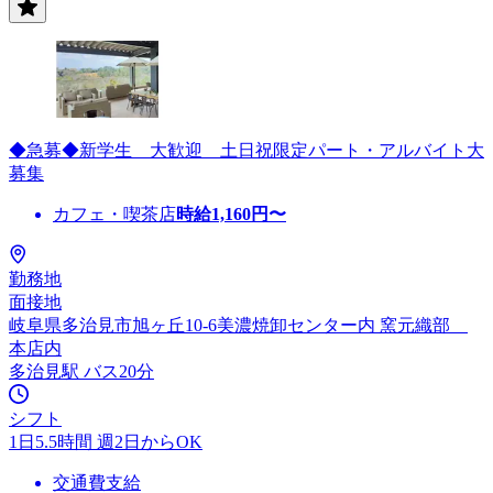
◆急募◆新学生 大歓迎 土日祝限定パート・アルバイト大
募集
カフェ・喫茶店
時給
1,160
円〜
勤務地
面接地
岐阜県多治見市旭ヶ丘10-6美濃焼卸センター内 窯元織部
本店内
多治見駅 バス20分
シフト
1日5.5時間 週2日からOK
交通費支給