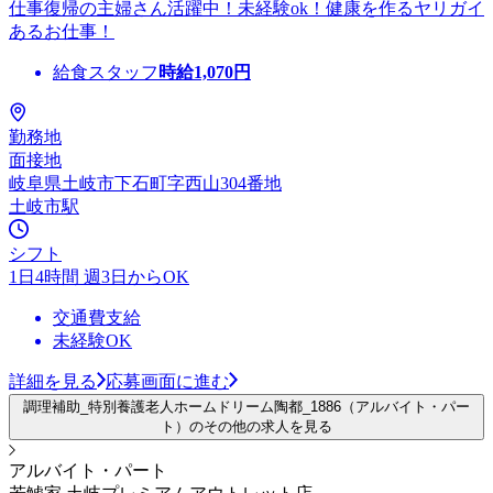
仕事復帰の主婦さん活躍中！未経験ok！健康を作るヤリガイ
あるお仕事！
給食スタッフ
時給
1,070
円
勤務地
面接地
岐阜県土岐市下石町字西山304番地
土岐市駅
シフト
1日4時間 週3日からOK
交通費支給
未経験OK
詳細を見る
応募画面に進む
調理補助_特別養護老人ホームドリーム陶都_1886（アルバイト・パー
ト）のその他の求人を見る
アルバイト・パート