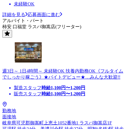
未経験OK
詳細を見る
応募画面に進む
アルバイト・パート
柿安 口福堂 ラスパ御嵩店(フリーター)
週3日～ 1日4時間～ 未経験OK 扶養内勤務OK《フルタイム
でしっかり稼ごう》★バイトデビュー★…みんな大歓迎!!
製造スタッフ
時給
1,100
円〜
1,200
円
販売スタッフ
時給
1,100
円〜
1,200
円
勤務地
面接地
岐阜県可児郡御嵩町上恵土1052番地1 ラスパ御嵩店1F
可児駅 徒歩24分、美濃川合駅 徒歩27分、明智(名鉄)駅 徒歩