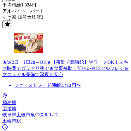
平均時給
1,324
円
アルバイト・パート
すき家 19号土岐店3
★週2日・1日2h～OK★【夜勤で高時給】WワークOK！スキ
マ時間でガッツリ稼ぐ★食事補助・前払い有◎セルフレジ＆
マニュアル完備で深夜も安心
ファーストフード
時給
1,413
円〜
勤務地
面接地
岐阜県土岐市泉仲森町1-17
土岐市駅