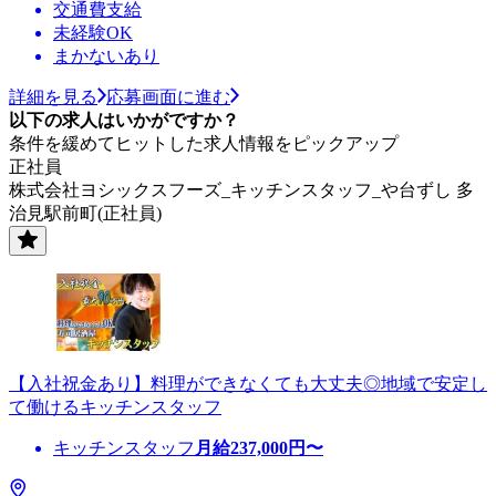
交通費支給
未経験OK
まかないあり
詳細を見る
応募画面に進む
以下の求人はいかがですか？
条件を緩めてヒットした求人情報をピックアップ
正社員
株式会社ヨシックスフーズ_キッチンスタッフ_や台ずし 多
治見駅前町(正社員)
【入社祝金あり】料理ができなくても大丈夫◎地域で安定し
て働けるキッチンスタッフ
キッチンスタッフ
月給
237,000
円〜