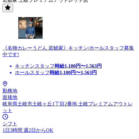
若鯱家 土岐プレミアムアウトレット店
《名物カレーうどん 若鯱家》キッチン/ホールスタッフ募集
中です!
キッチンスタッフ
時給
1,100
円〜
1,563
円
ホールスタッフ
時給
1,100
円〜
1,563
円
勤務地
面接地
岐阜県土岐市土岐ヶ丘1丁目2番地 土岐プレミアムアウトレ
ット
シフト
1日3時間 週2日からOK