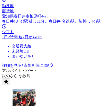
勤務地
面接地
愛知県春日井市柏原町4-23
春日井(ＪＲ)駅 徒歩11分、春日井(名鉄)駅、勝川(ＪＲ)駅
シフト
1日2時間 週2日からOK
交通費支給
未経験OK
まかないあり
詳細を見る
応募画面に進む
アルバイト・パート
銀のさら 小牧店