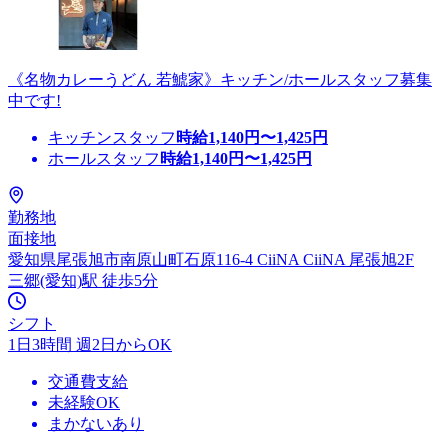
《名物カレーうどん 若鯱家》キッチン/ホールスタッフ募集
中です!
キッチンスタッフ
時給
1,140
円〜
1,425
円
ホールスタッフ
時給
1,140
円〜
1,425
円
勤務地
面接地
愛知県尾張旭市南原山町石原116-4 CiiNA CiiNA 尾張旭2F
三郷(愛知)駅 徒歩5分
シフト
1日3時間 週2日からOK
交通費支給
未経験OK
まかないあり