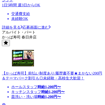
シフト
1日5時間 週3日からOK
交通費支給
未経験OK
詳細を見る
応募画面に進む
アルバイト・パート
かっぱ寿司 春日井店
【かっぱ寿司】前払い制度あり/履歴書不要★まかない200円
＆テーマパーク割引も◎未経験・高校生大歓迎！
ホールスタッフ
時給
1,200
円〜
キッチンスタッフ
時給
1,200
円〜
皿洗い・洗い場
時給
1,200
円〜