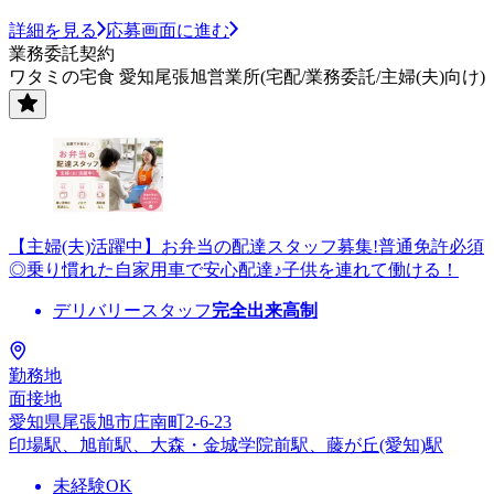
詳細を見る
応募画面に進む
業務委託契約
ワタミの宅食 愛知尾張旭営業所(宅配/業務委託/主婦(夫)向け)
【主婦(夫)活躍中】お弁当の配達スタッフ募集!普通免許必須
◎乗り慣れた自家用車で安心配達♪子供を連れて働ける！
デリバリースタッフ
完全出来高制
勤務地
面接地
愛知県尾張旭市庄南町2-6-23
印場駅、旭前駅、大森・金城学院前駅、藤が丘(愛知)駅
未経験OK