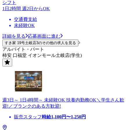
シフト
1日2時間 週2日からOK
交通費支給
未経験OK
詳細を見る
応募画面に進む
すき家 19号土岐店3のその他の求人を見る
アルバイト・パート
柿安 口福堂 イオンモール土岐店(学生)
週3日～ 1日4時間～ 未経験OK 扶養内勤務OK＼学生さん歓
迎!／ブランクのある方歓迎!
販売スタッフ
時給
1,100
円〜
1,250
円