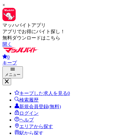
×
マッハバイトアプリ
アプリでお得にバイト探し！
無料ダウンロードはこちら
開く
0
キープ
メニュー
キープした求人を見る
0
検索履歴
新規会員登録(無料)
ログイン
ヘルプ
エリアから探す
駅から探す