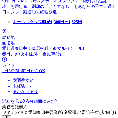
5月OPEN★＜17時～／ホールスタッフ＞「絶対的な居心
地」を届ける、別邸の「おもてなし」をあなたの手で。週2
日～シフト融通◎未経験歓迎！
ホールスタッフ
時給
1,300
円〜
1,625
円
勤務地
面接地
愛知県春日井市鳥居松町5-50 マルヨシビル1Ｆ
春日井(中央本線)駅 自動車8分
シフト
1日3時間 週2日からOK
交通費支給
未経験OK
まかないあり
詳細を見る
応募画面に進む
業務委託契約
ワタミの宅食 愛知春日井営業所(宅配/業務委託/主婦(夫)向け)