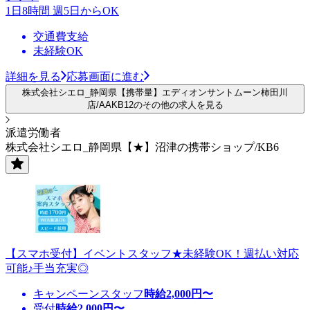
1日8時間 週5日からOK
交通費支給
未経験OK
詳細を見る
応募画面に進む
株式会社シエロ_静岡県【携帯量】エディオンサントムーン柿田川
店/AAKB12のその他の求人を見る
派遣労働者
株式会社シエロ_静岡県【★】沼津の携帯ショップ/KB6
【スマホ受付】イベントスタッフ★未経験OK！週払い対応
可能♪手当充実◎
キャンペーンスタッフ
時給
2,000
円〜
受付
時給
2,000
円〜