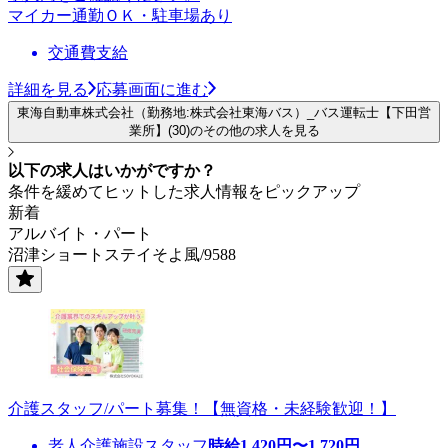
マイカー通勤ＯＫ・駐車場あり
交通費支給
詳細を見る
応募画面に進む
東海自動車株式会社（勤務地:株式会社東海バス）_バス運転士【下田営
業所】(30)のその他の求人を見る
以下の求人はいかがですか？
条件を緩めてヒットした求人情報をピックアップ
新着
アルバイト・パート
沼津ショートステイそよ風/9588
介護スタッフ/パート募集！【無資格・未経験歓迎！】
老人介護施設スタッフ
時給
1,420
円〜
1,720
円