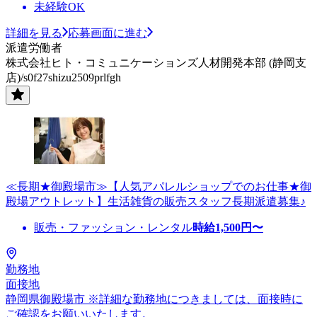
未経験OK
詳細を見る
応募画面に進む
派遣労働者
株式会社ヒト・コミュニケーションズ人材開発本部 (静岡支
店)/s0f27shizu2509prlfgh
≪長期★御殿場市≫【人気アパレルショップでのお仕事★御
殿場アウトレット】生活雑貨の販売スタッフ長期派遣募集♪
販売・ファッション・レンタル
時給
1,500
円〜
勤務地
面接地
静岡県御殿場市 ※詳細な勤務地につきましては、面接時に
ご確認をお願いいたします。