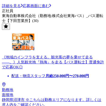
詳細を見る
応募画面に進む
正社員
東海自動車株式会社（勤務地:株式会社東海バス）_バス運転
士【下田営業所】(30)
《地域のインフラを支える。観光客の夢を乗せて走る
――。》人気観光地『熱海』を走る【バス運転士】普通免許
で応募OK◎
配送・物流スタッフ
月給
250,000
円〜
270,000
円
勤務地
面接地
静岡県沼津市 ※こちらは勤務エリアになります。詳しくは
求人内をご確認ください。