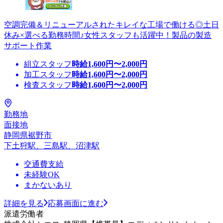
空調完備＆リニューアルされたキレイな工場で働ける◎土日
休み×選べる勤務時間♪女性スタッフも活躍中！製品の製造
サポート作業
組立スタッフ
時給
1,600
円〜
2,000
円
加工スタッフ
時給
1,600
円〜
2,000
円
検査スタッフ
時給
1,600
円〜
2,000
円
勤務地
面接地
静岡県裾野市
下土狩駅、三島駅、沼津駅
交通費支給
未経験OK
まかないあり
詳細を見る
応募画面に進む
派遣労働者