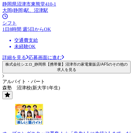
静岡県沼津市東熊堂410-1
大岡(静岡)駅、沼津駅
シフト
1日8時間 週5日からOK
交通費支給
未経験OK
詳細を見る
応募画面に進む
株式会社シエロ_静岡県【携帯量】沼津市の家電量販店/AF5のその他の
求人を見る
アルバイト・パート
森塾 沼津校(新大学1年生)