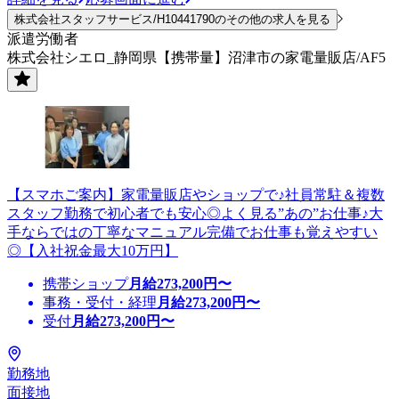
株式会社スタッフサービス/H10441790のその他の求人を見る
派遣労働者
株式会社シエロ_静岡県【携帯量】沼津市の家電量販店/AF5
【スマホご案内】家電量販店やショップで♪社員常駐＆複数
スタッフ勤務で初心者でも安心◎よく見る”あの”お仕事♪大
手ならではの丁寧なマニュアル完備でお仕事も覚えやすい
◎【入社祝金最大10万円】
携帯ショップ
月給
273,200
円〜
事務・受付・経理
月給
273,200
円〜
受付
月給
273,200
円〜
勤務地
面接地