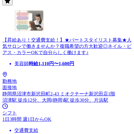
【昇給あり！交通費支給！】★パートスタイリスト募集★人
気サロンで働きませんか？復職希望の方大歓迎◎ネイル・ピ
アス・カラーOKで自分らしく働けます♪
美容師
時給
1,110
円〜
1,600
円
勤務地
面接地
静岡県沼津市新沢田町2-43 ミオクチーナ新沢田店1階
沼津駅 徒歩12分、大岡(静岡)駅 徒歩30分、片浜駅
シフト
1日3時間 週1日からOK
交通費支給