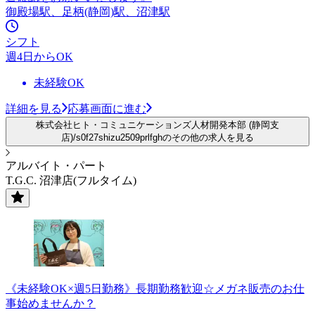
御殿場駅、足柄(静岡)駅、沼津駅
シフト
週4日からOK
未経験OK
詳細を見る
応募画面に進む
株式会社ヒト・コミュニケーションズ人材開発本部 (静岡支
店)/s0f27shizu2509prlfghのその他の求人を見る
アルバイト・パート
T.G.C. 沼津店(フルタイム)
《未経験OK×週5日勤務》長期勤務歓迎☆メガネ販売のお仕
事始めませんか？