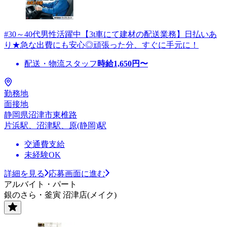
#30～40代男性活躍中【3t車にて建材の配送業務】日払いあ
り★急な出費にも安心◎頑張った分、すぐに手元に！
配送・物流スタッフ
時給
1,650
円〜
勤務地
面接地
静岡県沼津市東椎路
片浜駅、沼津駅、原(静岡)駅
交通費支給
未経験OK
詳細を見る
応募画面に進む
アルバイト・パート
銀のさら・釜寅 沼津店(メイク)