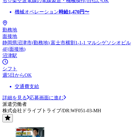
る☆架空送電線の電線製造・機械操作/日払いOK
機械オペレーション
時給
1,470
円〜
勤務地
面接地
静岡県沼津市(勤務地) 富士市横割1-1-1 マルシゲソシオビル
4F(面接地)
沼津駅
シフト
週5日からOK
交通費支給
詳細を見る
応募画面に進む
派遣労働者
株式会社ドライブトライブ/DR:WF051-03-MH