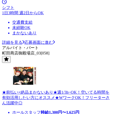
シフト
1日3時間 週2日からOK
交通費支給
未経験OK
まかないあり
詳細を見る
応募画面に進む
アルバイト・パート
町田商店御殿場店_03[058]
★前払い×絶品まかないあり★週1/3h~OK！空いてる時間を
有効活用したい方にオススメ★WワークOK！フリーターさ
ん活躍中◎
ホールスタッフ
時給
1,300
円〜
1,625
円