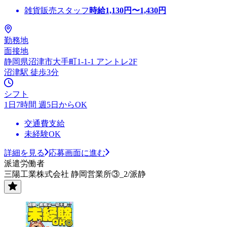
雑貨販売スタッフ
時給
1,130
円〜
1,430
円
勤務地
面接地
静岡県沼津市大手町1-1-1 アントレ2F
沼津駅 徒歩3分
シフト
1日7時間 週5日からOK
交通費支給
未経験OK
詳細を見る
応募画面に進む
派遣労働者
三陽工業株式会社 静岡営業所③_2/派静