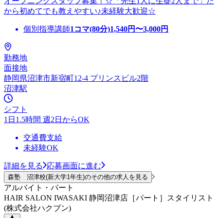
オープニングスタッフ募集！☆「先生1人に生徒2人まで」だ
から初めてでも教えやすい♪未経験大歓迎☆
個別指導講師
1コマ(80分)
1,540
円〜
3,000
円
勤務地
面接地
静岡県沼津市新宿町12-4 プリンスビル2階
沼津駅
シフト
1日1.5時間 週2日からOK
交通費支給
未経験OK
詳細を見る
応募画面に進む
森塾 沼津校(新大学1年生)のその他の求人を見る
アルバイト・パート
HAIR SALON IWASAKI 静岡沼津店［パート］スタイリスト
(株式会社ハクブン)