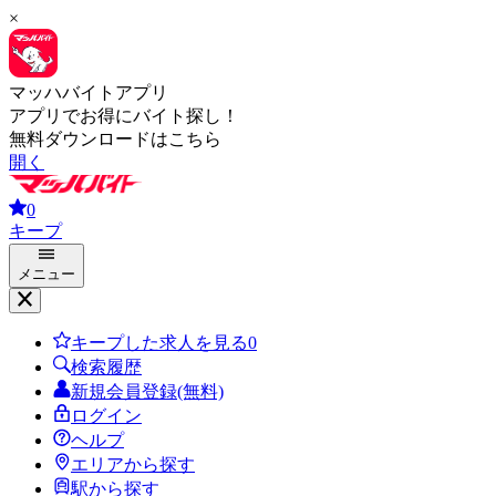
×
マッハバイトアプリ
アプリでお得にバイト探し！
無料ダウンロードはこちら
開く
0
キープ
メニュー
キープした求人を見る
0
検索履歴
新規会員登録(無料)
ログイン
ヘルプ
エリアから探す
駅から探す