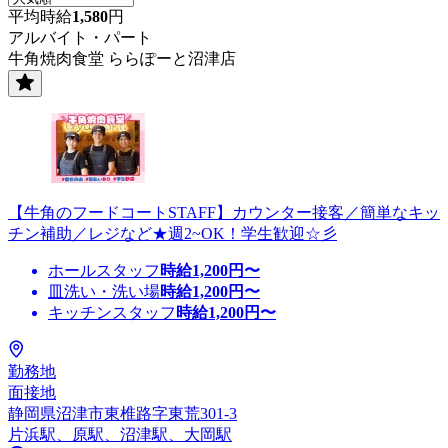
平均時給
1,580
円
アルバイト・パート
牛角焼肉食堂 ららぽーと沼津店
【牛角のフードコートSTAFF】カウンター接客／簡単なキッ
チン補助／レジなど★週2~OK！学生歓迎☆彡
ホールスタッフ
時給
1,200
円〜
皿洗い・洗い場
時給
1,200
円〜
キッチンスタッフ
時給
1,200
円〜
勤務地
面接地
静岡県沼津市東椎路字東荒301-3
片浜駅、原駅、沼津駅、大岡駅