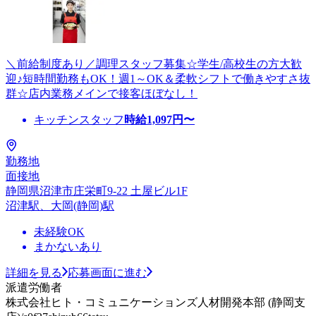
＼前給制度あり／調理スタッフ募集☆学生/高校生の方大歓
迎♪短時間勤務もOK！週1～OK＆柔軟シフトで働きやすさ抜
群☆店内業務メインで接客ほぼなし！
キッチンスタッフ
時給
1,097
円〜
勤務地
面接地
静岡県沼津市庄栄町9-22 土屋ビル1F
沼津駅、大岡(静岡)駅
未経験OK
まかないあり
詳細を見る
応募画面に進む
派遣労働者
株式会社ヒト・コミュニケーションズ人材開発本部 (静岡支