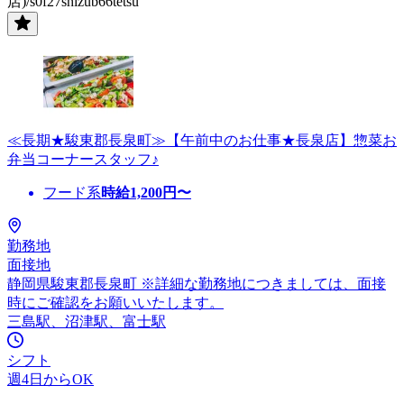
店)/s0f27shizub66tetsu
≪長期★駿東郡長泉町≫【午前中のお仕事★長泉店】惣菜お
弁当コーナースタッフ♪
フード系
時給
1,200
円〜
勤務地
面接地
静岡県駿東郡長泉町 ※詳細な勤務地につきましては、面接
時にご確認をお願いいたします。
三島駅、沼津駅、富士駅
シフト
週4日からOK