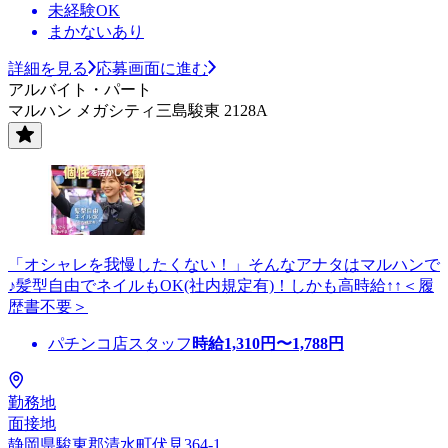
未経験OK
まかないあり
詳細を見る
応募画面に進む
アルバイト・パート
マルハン メガシティ三島駿東 2128A
「オシャレを我慢したくない！」そんなアナタはマルハンで
♪髪型自由でネイルもOK(社内規定有)！しかも高時給↑↑＜履
歴書不要＞
パチンコ店スタッフ
時給
1,310
円〜
1,788
円
勤務地
面接地
静岡県駿東郡清水町伏見364-1