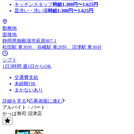
キッチンスタッフ
時給
1,300
円〜
1,625
円
皿洗い・洗い場
時給
1,300
円〜
1,625
円
勤務地
面接地
静岡県御殿場市萩原807-1
松田駅 車30分、谷峨駅 車20分、沼津駅 車36分
シフト
1日3時間 週1日からOK
交通費支給
未経験OK
まかないあり
詳細を見る
応募画面に進む
アルバイト・パート
かっぱ寿司 沼津店