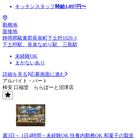
キッチンスタッフ
時給
1,097
円〜
勤務地
面接地
静岡県駿東郡長泉町下土狩1029-3
下土狩駅、長泉なめり駅、三島駅
未経験OK
まかないあり
詳細を見る
応募画面に進む
アルバイト・パート
柿安 口福堂 ららぽーと沼津店
週3日～ 1日4時間～未経験OK 扶養内勤務OK 和菓子の製造