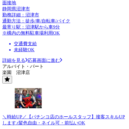
面接地
静岡県沼津市
勤務詳細：沼津市
通勤方法：徒歩/車/自転車/バイク
最寄り駅：沼津駅から車9分
※構内の無料駐車場利用OK
交通費支給
未経験OK
詳細を見る
応募画面に進む
アルバイト・パート
楽園 沼津店
＼時給UP／【パチンコ店のホールスタッフ】接客スキルUP
します♪髪色自由・ネイル可・前払いOK