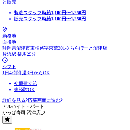
と販売
製造スタッフ
時給
1,100
円〜
1,250
円
販売スタッフ
時給
1,100
円〜
1,250
円
勤務地
面接地
静岡県沼津市東椎路字東荒301-3 ららぽーと沼津店
片浜駅 徒歩25分
シフト
1日4時間 週3日からOK
交通費支給
未経験OK
詳細を見る
応募画面に進む
アルバイト・パート
かっぱ寿司 沼津店_2