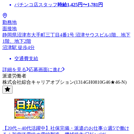
パチンコ店スタッフ
時給
1,425
円〜
1,781
円
勤務地
面接地
静岡県沼津市大手町三丁目4番1号 沼津サウスビル1階、地下
1階、地下2階
沼津駅 徒歩4分
交通費支給
詳細を見る
応募画面に進む
派遣労働者
株式会社綜合キャリアオプション(1314GH0810G46★46-N)
【20代～40代活躍中】社保完備・派遣のお仕事☆週5で働け