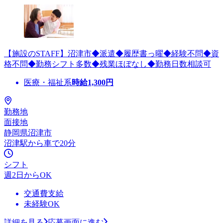
【施設のSTAFF】沼津市◆派遣◆履歴書っ曜◆経験不問◆資
格不問◆勤務シフト多数◆残業ほぼなし◆勤務日数相談可
医療・福祉系
時給
1,300
円
勤務地
面接地
静岡県沼津市
沼津駅から車で20分
シフト
週2日からOK
交通費支給
未経験OK
詳細を見る
応募画面に進む