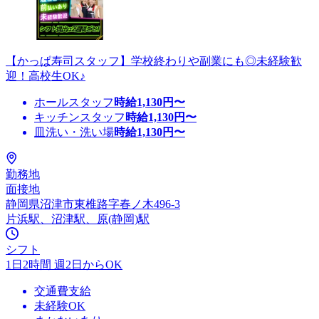
【かっぱ寿司スタッフ】学校終わりや副業にも◎未経験歓
迎！高校生OK♪
ホールスタッフ
時給
1,130
円〜
キッチンスタッフ
時給
1,130
円〜
皿洗い・洗い場
時給
1,130
円〜
勤務地
面接地
静岡県沼津市東椎路字春ノ木496-3
片浜駅、沼津駅、原(静岡)駅
シフト
1日2時間 週2日からOK
交通費支給
未経験OK