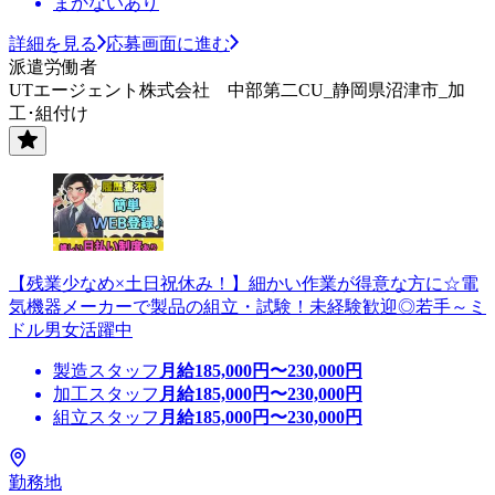
まかないあり
詳細を見る
応募画面に進む
派遣労働者
UTエージェント株式会社 中部第二CU_静岡県沼津市_加
工･組付け
【残業少なめ×土日祝休み！】細かい作業が得意な方に☆電
気機器メーカーで製品の組立・試験！未経験歓迎◎若手～ミ
ドル男女活躍中
製造スタッフ
月給
185,000
円〜
230,000
円
加工スタッフ
月給
185,000
円〜
230,000
円
組立スタッフ
月給
185,000
円〜
230,000
円
勤務地