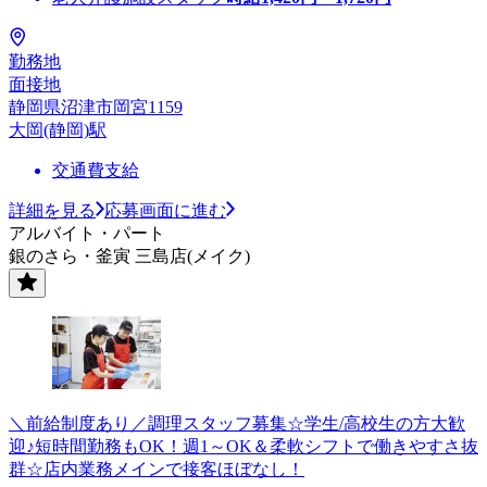
勤務地
面接地
静岡県沼津市岡宮1159
大岡(静岡)駅
交通費支給
詳細を見る
応募画面に進む
アルバイト・パート
銀のさら・釜寅 三島店(メイク)
＼前給制度あり／調理スタッフ募集☆学生/高校生の方大歓
迎♪短時間勤務もOK！週1～OK＆柔軟シフトで働きやすさ抜
群☆店内業務メインで接客ほぼなし！