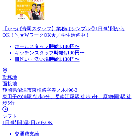
【かっぱ寿司スタッフ】業務はシンプル◎1日3時間から
OK！＼★WワークOK★／学生活躍中！
ホールスタッフ
時給
1,130
円〜
キッチンスタッフ
時給
1,130
円〜
皿洗い・洗い場
時給
1,130
円〜
勤務地
面接地
静岡県沼津市東椎路字春ノ木496-3
東田子の浦駅 徒歩5分、岳南江尾駅 徒歩5分、原(静岡)駅 徒
歩5分
シフト
1日3時間 週2日からOK
交通費支給