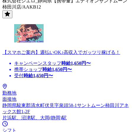
株式会社シエロ_静岡県【携帯量】エディオンサントムーン
柿田川店/AAKB12
【スマホご案内】週払いOK♪高収入でガッツリ稼げる！
キャンペーンスタッフ
時給
1,650
円〜
携帯ショップ
時給
1,650
円〜
受付
時給
1,650
円〜
勤務地
面接地
静岡県駿東郡清水町伏見字泉頭58-1サントムーン柿田川アネ
ックス館1-2F
片浜駅、沼津駅、大岡(静岡)駅
シフト