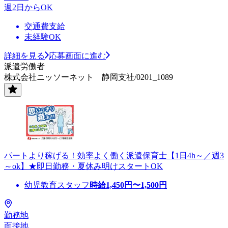
週2日からOK
交通費支給
未経験OK
詳細を見る
応募画面に進む
派遣労働者
株式会社ニッソーネット 静岡支社/0201_1089
パートより稼げる！効率よく働く派遣保育士【1日4h～／週3
～ok】★即日勤務・夏休み明けスタートOK
幼児教育スタッフ
時給
1,450
円〜
1,500
円
勤務地
面接地