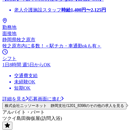
老人介護施設スタッフ
時給
1,400
円〜
2,125
円
勤務地
面接地
静岡県牧之原市
牧之原市内に多数！＜駅チカ・車通勤okも有＞
シフト
1日8時間 週5日からOK
交通費支給
未経験OK
短期OK
詳細を見る
応募画面に進む
株式会社ニッソーネット 静岡支社/1201_8398のその他の求人を見る
アルバイト・パート
ツクイ島田御仮屋(訪問入浴)