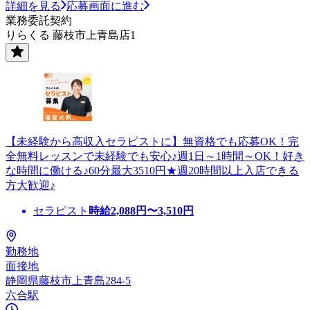
詳細を見る
応募画面に進む
業務委託契約
りらくる 藤枝市上青島店1
【未経験から高収入セラピストに】無資格でも応募OK！完
全無料レッスンで未経験でも安心♪週1日～1時間～OK！好き
な時間に働ける♪60分最大3510円★週20時間以上入店できる
方大歓迎♪
セラピスト
時給
2,088
円〜
3,510
円
勤務地
面接地
静岡県藤枝市上青島284-5
六合駅