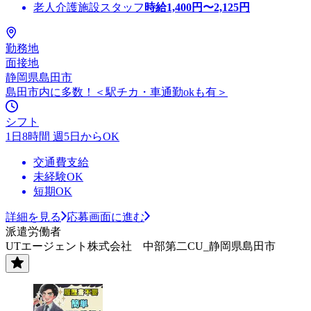
老人介護施設スタッフ
時給
1,400
円〜
2,125
円
勤務地
面接地
静岡県島田市
島田市内に多数！＜駅チカ・車通勤okも有＞
シフト
1日8時間 週5日からOK
交通費支給
未経験OK
短期OK
詳細を見る
応募画面に進む
派遣労働者
UTエージェント株式会社 中部第二CU_静岡県島田市