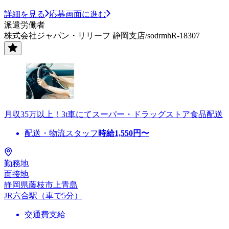
詳細を見る
応募画面に進む
派遣労働者
株式会社ジャパン・リリーフ 静岡支店/sodrmhR-18307
月収35万以上！3t車にてスーパー・ドラッグストア食品配送
配送・物流スタッフ
時給
1,550
円〜
勤務地
面接地
静岡県藤枝市上青島
JR六合駅（車で5分）
交通費支給