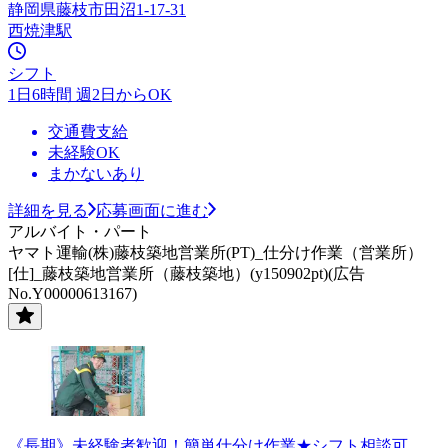
静岡県藤枝市田沼1-17-31
西焼津駅
シフト
1日6時間 週2日からOK
交通費支給
未経験OK
まかないあり
詳細を見る
応募画面に進む
アルバイト・パート
ヤマト運輸(株)藤枝築地営業所(PT)_仕分け作業（営業所）
[仕]_藤枝築地営業所（藤枝築地）(y150902pt)(広告
No.Y00000613167)
《長期》未経験者歓迎！簡単仕分け作業★シフト相談可