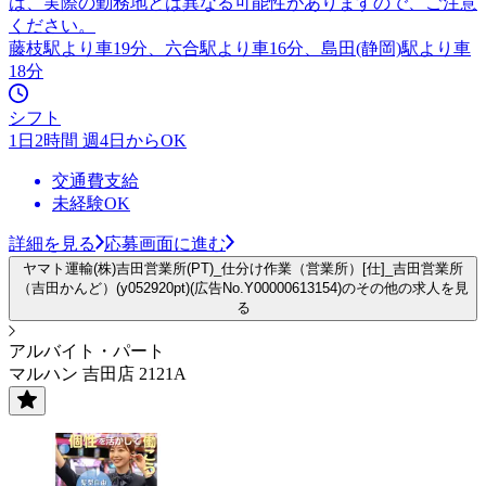
は、実際の勤務地とは異なる可能性がありますので、ご注意
ください。
藤枝駅より車19分、六合駅より車16分、島田(静岡)駅より車
18分
シフト
1日2時間 週4日からOK
交通費支給
未経験OK
詳細を見る
応募画面に進む
ヤマト運輸(株)吉田営業所(PT)_仕分け作業（営業所）[仕]_吉田営業所
（吉田かんど）(y052920pt)(広告No.Y00000613154)のその他の求人を見
る
アルバイト・パート
マルハン 吉田店 2121A