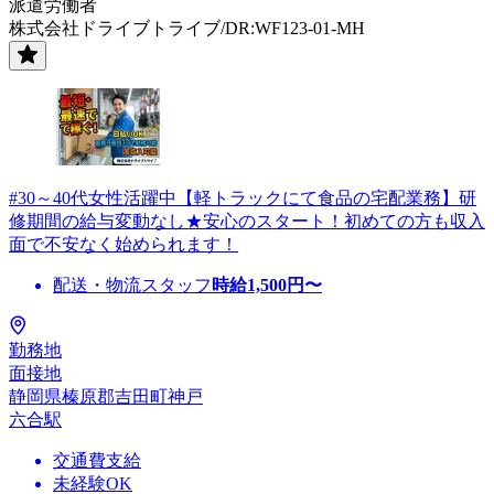
派遣労働者
株式会社ドライブトライブ/DR:WF123-01-MH
#30～40代女性活躍中【軽トラックにて食品の宅配業務】研
修期間の給与変動なし★安心のスタート！初めての方も収入
面で不安なく始められます！
配送・物流スタッフ
時給
1,500
円〜
勤務地
面接地
静岡県榛原郡吉田町神戸
六合駅
交通費支給
未経験OK