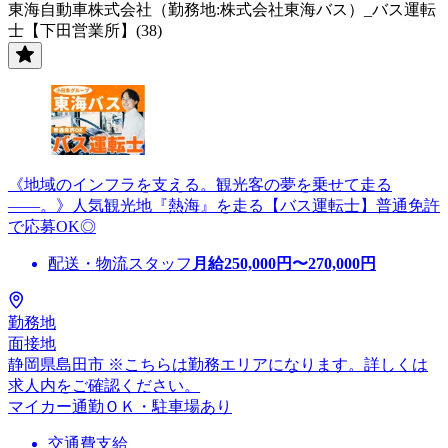
東海自動車株式会社（勤務地:株式会社東海バス）_バス運転
士【下田営業所】(38)
《地域のインフラを支える。観光客の夢を乗せて走る
――。》人気観光地『熱海』を走る【バス運転士】普通免許
で応募OK◎
配送・物流スタッフ
月給
250,000
円〜
270,000
円
勤務地
面接地
静岡県島田市 ※こちらは勤務エリアになります。詳しくは
求人内をご確認ください。
マイカー通勤ＯＫ・駐車場あり
交通費支給