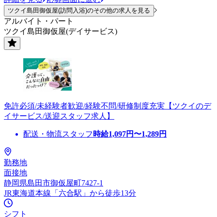
ツクイ島田御仮屋(訪問入浴)のその他の求人を見る
アルバイト・パート
ツクイ島田御仮屋(デイサービス)
免許必須/未経験者歓迎/経験不問/研修制度充実【ツクイのデ
イサービス/送迎スタッフ求人】
配送・物流スタッフ
時給
1,097
円〜
1,289
円
勤務地
面接地
静岡県島田市御仮屋町7427-1
JR東海道本線「六合駅」から徒歩13分
シフト