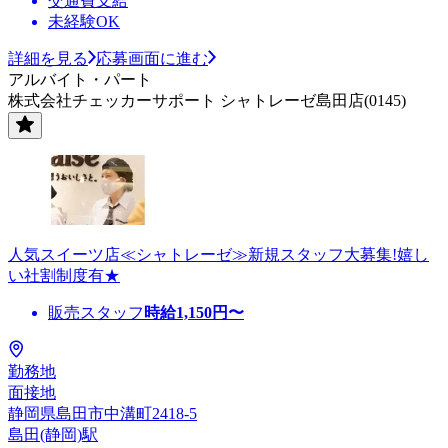
交通費支給
未経験OK
詳細を見る
応募画面に進む
アルバイト・パート
株式会社チェッカーサポート シャトレーゼ島田店(0145)
人気スイーツ店≪シャトレーゼ≫新規スタッフ大募集!嬉し
い社割制度有★
販売スタッフ
時給
1,150
円〜
勤務地
面接地
静岡県島田市中溝町2418-5
島田(静岡)駅