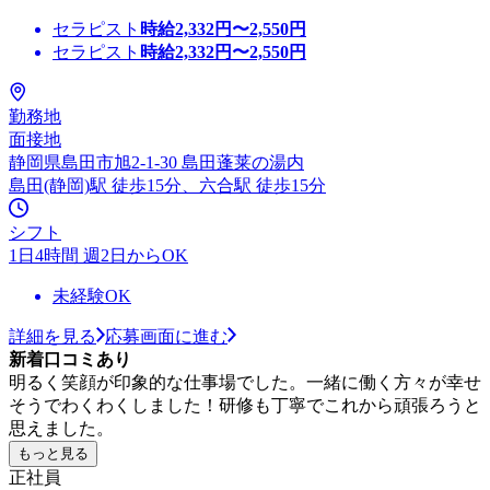
セラピスト
時給
2,332
円〜
2,550
円
セラピスト
時給
2,332
円〜
2,550
円
勤務地
面接地
静岡県島田市旭2-1-30 島田蓬莱の湯内
島田(静岡)駅 徒歩15分、六合駅 徒歩15分
シフト
1日4時間 週2日からOK
未経験OK
詳細を見る
応募画面に進む
新着口コミあり
明るく笑顔が印象的な仕事場でした。一緒に働く方々が幸せ
そうでわくわくしました！研修も丁寧でこれから頑張ろうと
思えました。
もっと見る
正社員