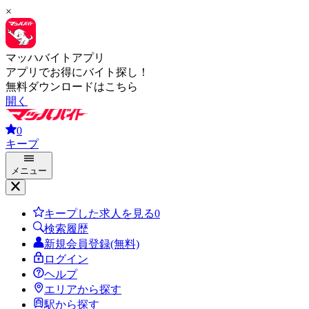
×
マッハバイトアプリ
アプリでお得にバイト探し！
無料ダウンロードはこちら
開く
0
キープ
メニュー
キープした求人を見る
0
検索履歴
新規会員登録(無料)
ログイン
ヘルプ
エリアから探す
駅から探す