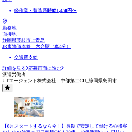
軽作業・製造系
時給
1,450
円〜
勤務地
面接地
静岡県藤枝市上青島
JR東海道本線 六合駅（車4分）
交通費支給
詳細を見る
応募画面に進む
派遣労働者
UTエージェント株式会社 中部第二CU_静岡県島田市
【8月スタートするなら今！】長期で安定して働ける◎接客