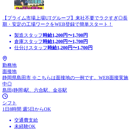
【プライム市場上場UTグループ】来社不要でラクすぎ◎長
期・安定の工場ワークをWEB登録で簡単スタート！
製造スタッフ
時給
1,200
円〜
1,700
円
倉庫スタッフ
時給
1,200
円〜
1,700
円
仕分けスタッフ
時給
1,200
円〜
1,700
円
勤務地
面接地
静岡県島田市 ※こちらは面接地の一例です。WEB面接実施
中◎
島田(静岡)駅、六合駅、金谷駅
シフト
1日8時間 週5日からOK
交通費支給
未経験OK