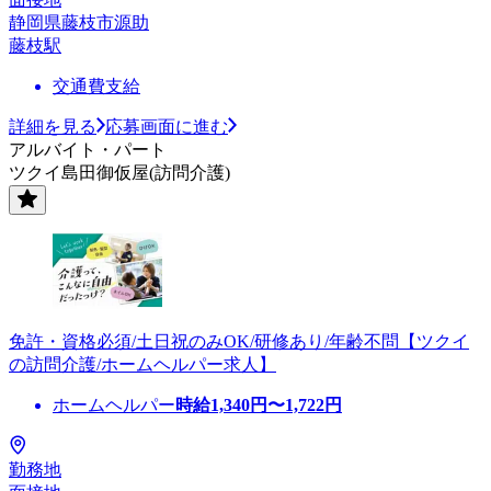
静岡県藤枝市源助
藤枝駅
交通費支給
詳細を見る
応募画面に進む
アルバイト・パート
ツクイ島田御仮屋(訪問介護)
免許・資格必須/土日祝のみOK/研修あり/年齢不問【ツクイ
の訪問介護/ホームヘルパー求人】
ホームヘルパー
時給
1,340
円〜
1,722
円
勤務地