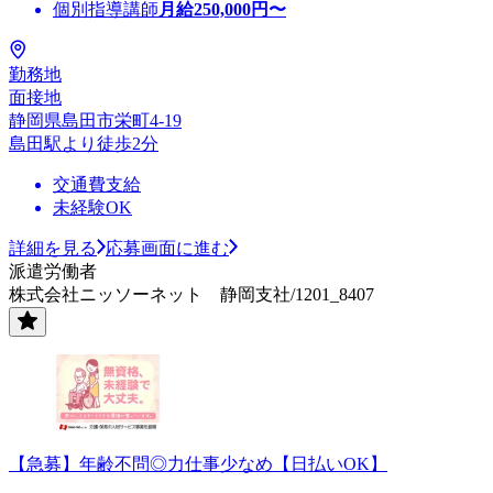
個別指導講師
月給
250,000
円〜
勤務地
面接地
静岡県島田市栄町4-19
島田駅より徒歩2分
交通費支給
未経験OK
詳細を見る
応募画面に進む
派遣労働者
株式会社ニッソーネット 静岡支社/1201_8407
【急募】年齢不問◎力仕事少なめ【日払いOK】