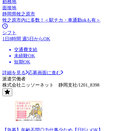
勤務地
面接地
静岡県牧之原市
牧之原市内に多数！＜駅チカ・車通勤okも有＞
シフト
1日8時間 週5日からOK
交通費支給
未経験OK
短期OK
詳細を見る
応募画面に進む
派遣労働者
株式会社ニッソーネット 静岡支社/1201_8398
【急募】年齢不問◎力仕事少なめ【日払いOK】