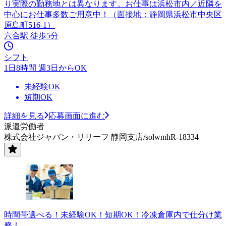
り実際の勤務地とは異なります。お仕事は浜松市内／近隣を
中心にお仕事多数ご用意中！（面接地：静岡県浜松市中央区
原島町516-1）
六合駅 徒歩5分
シフト
1日8時間 週3日からOK
未経験OK
短期OK
詳細を見る
応募画面に進む
派遣労働者
株式会社ジャパン・リリーフ 静岡支店/solwmhR-18334
時間帯選べる！未経験OK！短期OK！冷凍倉庫内で仕分け業
務！