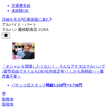
交通費支給
未経験OK
詳細を見る
応募画面に進む
アルバイト・パート
マルハン 藤枝駅南店 2120A
「オシャレを我慢したくない！」そんなアナタはマルハンで
♪髪型自由でネイルもOK(社内規定有)！しかも高時給↑↑＜履
歴書不要＞
パチンコ店スタッフ
時給
1,310
円〜
1,738
円
勤務地
面接地