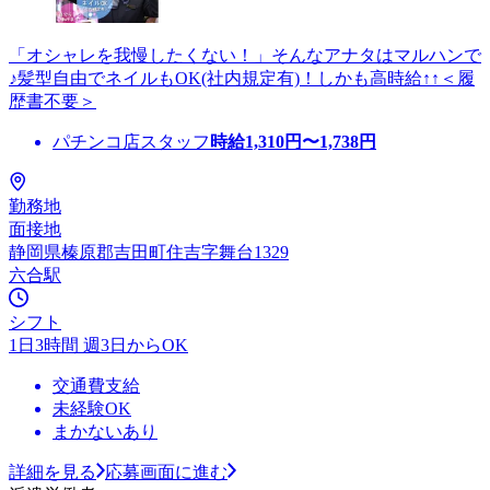
「オシャレを我慢したくない！」そんなアナタはマルハンで
♪髪型自由でネイルもOK(社内規定有)！しかも高時給↑↑＜履
歴書不要＞
パチンコ店スタッフ
時給
1,310
円〜
1,738
円
勤務地
面接地
静岡県榛原郡吉田町住吉字舞台1329
六合駅
シフト
1日3時間 週3日からOK
交通費支給
未経験OK
まかないあり
詳細を見る
応募画面に進む