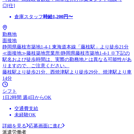
◎[仕]
倉庫スタッフ
時給
1,200
円〜
勤務地
面接地
静岡県藤枝市築地1-4-1 東海道本線「藤枝駅」より徒歩21分
≪面接地≫藤枝築地営業所/静岡県藤枝市築地1-4-1 ※下記の
駅名および徒歩時間は、実際の勤務地とは異なる可能性があ
りますので、ご注意ください。
藤枝駅より徒歩21分、西焼津駅より徒歩29分、焼津駅より車
14分
シフト
1日2時間 週4日からOK
交通費支給
未経験OK
詳細を見る
応募画面に進む
派遣労働者