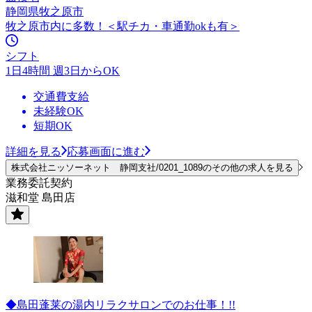
静岡県牧之原市
牧之原市内に多数！＜駅チカ・車通勤okも有＞
シフト
1日4時間 週3日からOK
交通費支給
未経験OK
短期OK
詳細を見る
応募画面に進む
株式会社ニッソーネット 静岡支社/0201_1089のその他の求人を見る
業務委託契約
滋和堂 島田店
◆島田蓬莱の湯内リラクサロンでのお仕事！!!