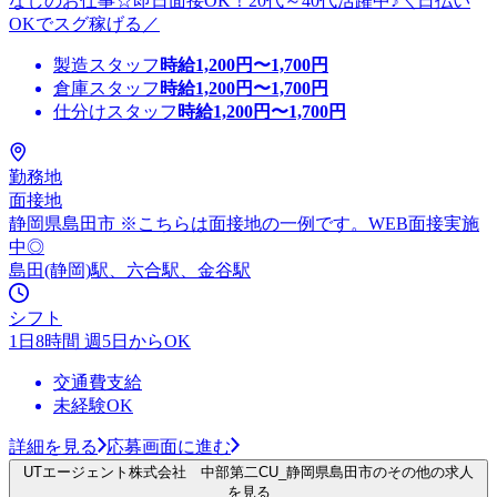
なしのお仕事☆即日面接OK！20代～40代活躍中♪＼日払い
OKでスグ稼げる／
製造スタッフ
時給
1,200
円〜
1,700
円
倉庫スタッフ
時給
1,200
円〜
1,700
円
仕分けスタッフ
時給
1,200
円〜
1,700
円
勤務地
面接地
静岡県島田市 ※こちらは面接地の一例です。WEB面接実施
中◎
島田(静岡)駅、六合駅、金谷駅
シフト
1日8時間 週5日からOK
交通費支給
未経験OK
詳細を見る
応募画面に進む
UTエージェント株式会社 中部第二CU_静岡県島田市のその他の求人
を見る