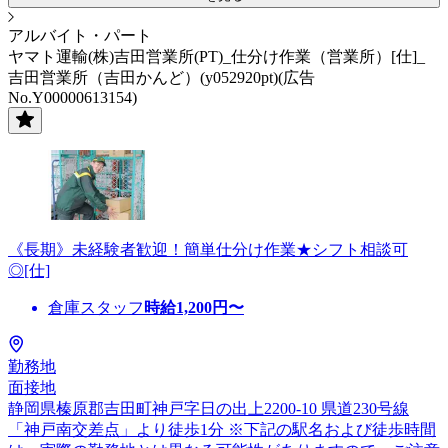
アルバイト・パート
ヤマト運輸(株)吉田営業所(PT)_仕分け作業（営業所）[仕]_
吉田営業所（吉田かんど）(y052920pt)(広告
No.Y00000613154)
《長期》未経験者歓迎！簡単仕分け作業★シフト相談可
◎[仕]
倉庫スタッフ
時給
1,200
円〜
勤務地
面接地
静岡県榛原郡吉田町神戸字日の出上2200-10 県道230号線
「神戸南交差点」より徒歩1分 ※下記の駅名および徒歩時間