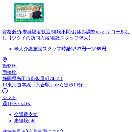
資格必須/未経験者歓迎/経験不問/お休み調整可/オンコールな
し【ツクイの訪問入浴/看護スタッフ求人】
老人介護施設スタッフ
時給
1,527
円〜
1,969
円
勤務地
面接地
静岡県島田市御仮屋町7427-1
JR東海道本線「六合駅」から徒歩13分
シフト
週1日からOK
交通費支給
未経験OK
詳細を見る
応募画面に進む