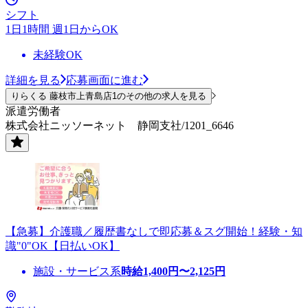
シフト
1日1時間 週1日からOK
未経験OK
詳細を見る
応募画面に進む
りらくる 藤枝市上青島店1のその他の求人を見る
派遣労働者
株式会社ニッソーネット 静岡支社/1201_6646
【急募】介護職／履歴書なしで即応募＆スグ開始！経験・知
識"0"OK【日払いOK】
施設・サービス系
時給
1,400
円〜
2,125
円