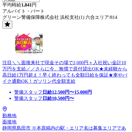
平均時給
1,841
円
アルバイト・パート
グリーン警備保障株式会社 浜松支社(1) 六合エリア/814
注目＼＼面接来社で現金その場で2,000円＋入社祝い金計10
万円を支給／／さらに今、無償で原付貸出OK★未経験から
高日給1万円超え！早く終わっても全額日給を保証★車やバ
イク通勤OK！ガソリン代全額支給
警備スタッフ
日給
12,500
円〜
15,000
円
警備スタッフ
日給
10,500
円〜
勤務地
面接地
静岡県島田市 ※本原稿内の駅・エリア名は募集エリアであ