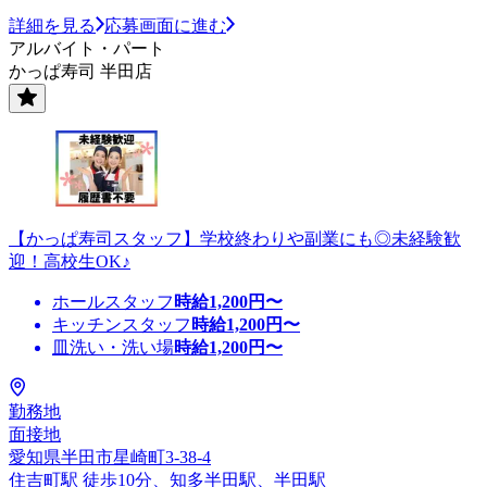
詳細を見る
応募画面に進む
アルバイト・パート
かっぱ寿司 半田店
【かっぱ寿司スタッフ】学校終わりや副業にも◎未経験歓
迎！高校生OK♪
ホールスタッフ
時給
1,200
円〜
キッチンスタッフ
時給
1,200
円〜
皿洗い・洗い場
時給
1,200
円〜
勤務地
面接地
愛知県半田市星崎町3-38-4
住吉町駅 徒歩10分、知多半田駅、半田駅