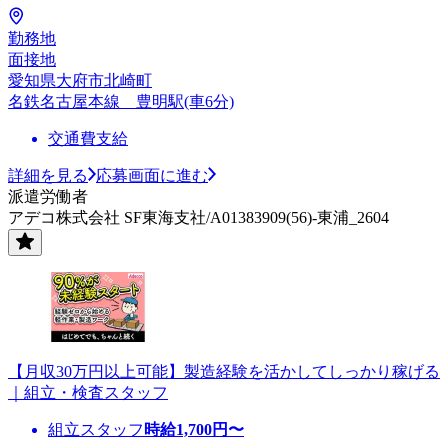
勤務地
面接地
愛知県大府市北崎町
名鉄名古屋本線 豊明駅(車6分)
交通費支給
詳細を見る
応募画面に進む
派遣労働者
アデコ株式会社 SF東海支社/A01383909(56)-東浦_2604
【月収30万円以上可能】製造経験を活かしてしっかり稼げる
｜組立・検査スタッフ
組立スタッフ
時給
1,700
円〜