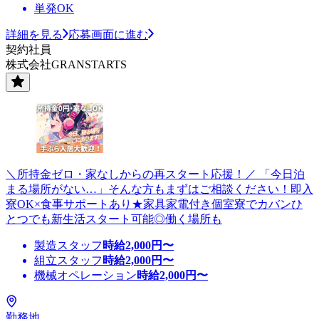
単発OK
詳細を見る
応募画面に進む
契約社員
株式会社GRANSTARTS
＼所持金ゼロ・家なしからの再スタート応援！／ 「今日泊
まる場所がない…」そんな方もまずはご相談ください！即入
寮OK×食事サポートあり★家具家電付き個室寮でカバンひ
とつでも新生活スタート可能◎働く場所も
製造スタッフ
時給
2,000
円〜
組立スタッフ
時給
2,000
円〜
機械オペレーション
時給
2,000
円〜
勤務地