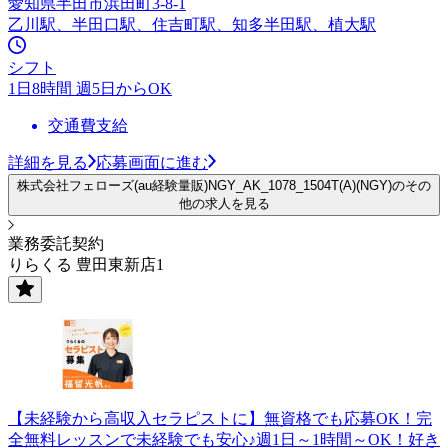
愛知県半田市浜田町3-8-1
乙川駅、半田口駅、住吉町駅、知多半田駅、植大駅
シフト
1日8時間 週5日からOK
交通費支給
詳細を見る
応募画面に進む
株式会社フェローズ(au経験量販)NGY_AK_1078_1504T(A)(NGY)のその
他の求人を見る
業務委託契約
りらくる 豊田東新店1
【未経験から高収入セラピストに】無資格でも応募OK！完
全無料レッスンで未経験でも安心♪週1日～1時間～OK！好き