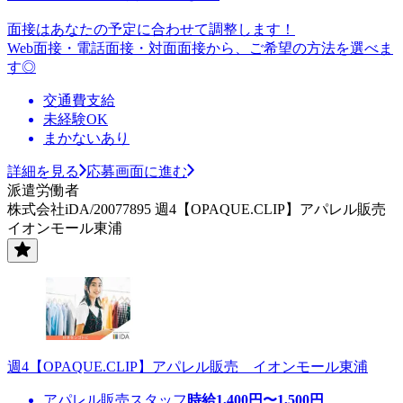
面接はあなたの予定に合わせて調整します！
Web面接・電話面接・対面面接から、ご希望の方法を選べま
す◎
交通費支給
未経験OK
まかないあり
詳細を見る
応募画面に進む
派遣労働者
株式会社iDA/20077895 週4【OPAQUE.CLIP】アパレル販売
イオンモール東浦
週4【OPAQUE.CLIP】アパレル販売 イオンモール東浦
アパレル販売スタッフ
時給
1,400
円〜
1,500
円