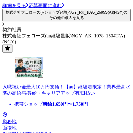
詳細を見る
応募画面に進む
株式会社フェローズ(Rショップ経験)NGY_RK_1095_2695S(A)(NGY)の
その他の求人を見る
契約社員
株式会社フェローズ(au経験量販)NGY_AK_1078_1504T(A)
(NGY)
入職祝い金最大10万円支給！【au】経験者限定！業界最高水
準の高給与/昇給・キャリアアップ有/日払い
携帯ショップ
時給
1,650
円〜
1,750
円
勤務地
面接地