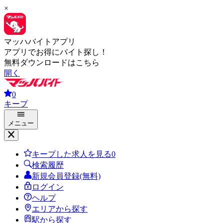
×
マッハバイトアプリ
アプリでお得にバイト探し！
無料ダウンロードはこちら
開く
0
キープ
メニュー
キープした求人を見る
0
検索履歴
新規会員登録(無料)
ログイン
ヘルプ
エリアから探す
駅から探す