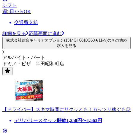
シフト
週5日からOK
交通費支給
詳細を見る
応募画面に進む
株式会社綜合キャリアオプション(1314GH0810G50★11-N)のその他の
求人を見る
アルバイト・パート
ドミノ・ピザ 半田昭和町店
【ドライバー】スキマ時間にサクッとも！ガッツリ稼ぐも◎
デリバリースタッフ
時給
1,250
円〜
1,563
円