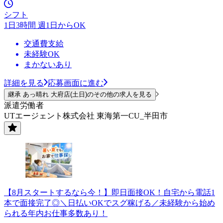
シフト
1日3時間 週1日からOK
交通費支給
未経験OK
まかないあり
詳細を見る
応募画面に進む
継承 あっ晴れ 大府店(土日)のその他の求人を見る
派遣労働者
UTエージェント株式会社 東海第一CU_半田市
【8月スタートするなら今！】即日面接OK！自宅から電話1
本で面接完了◎＼日払いOKでスグ稼げる／未経験から始め
られる年内お仕事多数あり！