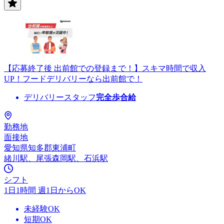
【応募終了後 出前館での登録まで！】スキマ時間で収入
UP！フードデリバリーなら出前館で！
デリバリースタッフ
完全歩合給
勤務地
面接地
愛知県知多郡東浦町
緒川駅、尾張森岡駅、石浜駅
シフト
1日1時間 週1日からOK
未経験OK
短期OK