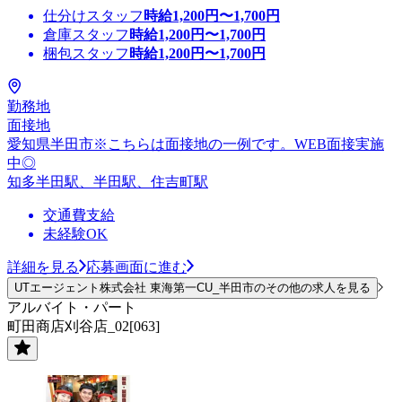
仕分けスタッフ
時給
1,200
円〜
1,700
円
倉庫スタッフ
時給
1,200
円〜
1,700
円
梱包スタッフ
時給
1,200
円〜
1,700
円
勤務地
面接地
愛知県半田市※こちらは面接地の一例です。WEB面接実施
中◎
知多半田駅、半田駅、住吉町駅
交通費支給
未経験OK
詳細を見る
応募画面に進む
UTエージェント株式会社 東海第一CU_半田市のその他の求人を見る
アルバイト・パート
町田商店刈谷店_02[063]