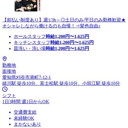
【前払い制度あり】週1/3h～◎土日のみ/平日のみ勤務歓迎★
オシャレしながら働けるのも自慢！⇒髪色自由♪
ホールスタッフ
時給
1,200
円〜
1,625
円
キッチンスタッフ
時給
1,200
円〜
1,625
円
皿洗い・洗い場
時給
1,200
円〜
1,625
円
勤務地
面接地
愛知県刈谷市港町7-12-1
緒川駅 徒歩10分、富士松駅 徒歩10分、小垣江駅 徒歩10分
シフト
1日3時間 週1日からOK
交通費支給
未経験OK
まかないあり