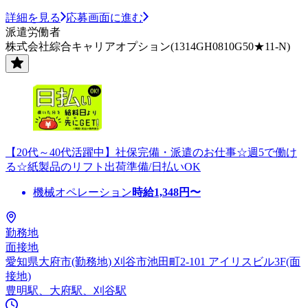
詳細を見る
応募画面に進む
派遣労働者
株式会社綜合キャリアオプション(1314GH0810G50★11-N)
【20代～40代活躍中】社保完備・派遣のお仕事☆週5で働け
る☆紙製品のリフト出荷準備/日払いOK
機械オペレーション
時給
1,348
円〜
勤務地
面接地
愛知県大府市(勤務地) 刈谷市池田町2-101 アイリスビル3F(面
接地)
豊明駅、大府駅、刈谷駅