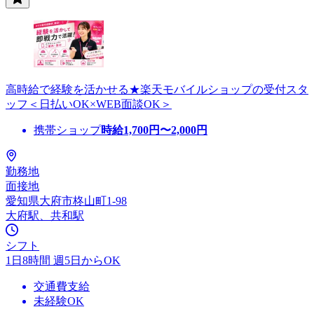
高時給で経験を活かせる★楽天モバイルショップの受付スタ
ッフ＜日払いOK×WEB面談OK＞
携帯ショップ
時給
1,700
円〜
2,000
円
勤務地
面接地
愛知県大府市柊山町1-98
大府駅、共和駅
シフト
1日8時間 週5日からOK
交通費支給
未経験OK