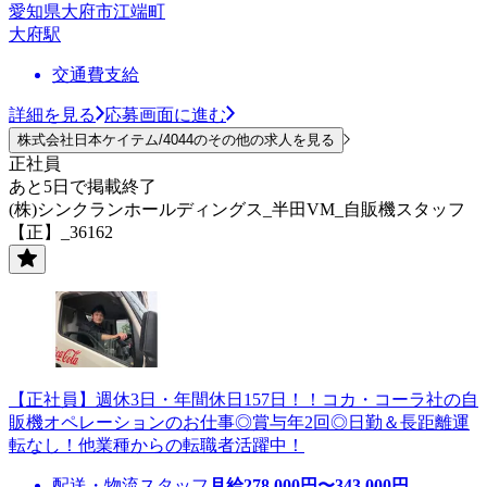
愛知県大府市江端町
大府駅
交通費支給
詳細を見る
応募画面に進む
株式会社日本ケイテム/4044のその他の求人を見る
正社員
あと5日で掲載終了
(株)シンクランホールディングス_半田VM_自販機スタッフ
【正】_36162
【正社員】週休3日・年間休日157日！！コカ・コーラ社の自
販機オペレーションのお仕事◎賞与年2回◎日勤＆長距離運
転なし！他業種からの転職者活躍中！
配送・物流スタッフ
月給
278,000
円〜
343,000
円