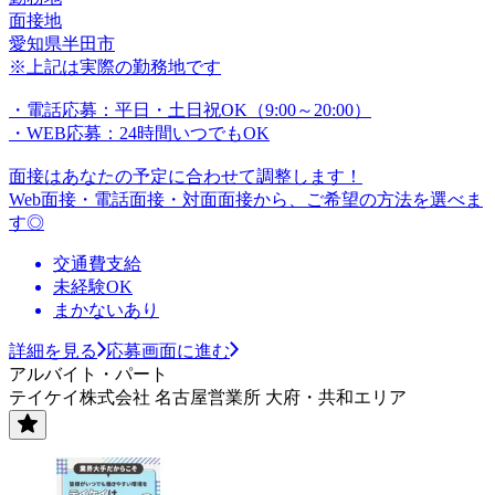
面接地
愛知県半田市
※上記は実際の勤務地です
・電話応募：平日・土日祝OK（9:00～20:00）
・WEB応募：24時間いつでもOK
面接はあなたの予定に合わせて調整します！
Web面接・電話面接・対面面接から、ご希望の方法を選べま
す◎
交通費支給
未経験OK
まかないあり
詳細を見る
応募画面に進む
アルバイト・パート
テイケイ株式会社 名古屋営業所 大府・共和エリア