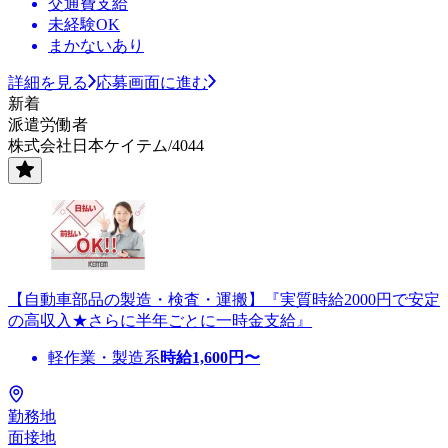
交通費支給
未経験OK
まかないあり
詳細を見る
応募画面に進む
新着
派遣労働者
株式会社日本ケイテム/4044
【自動車部品の製造・検査・運搬】『実質時給2000円で安定
の高収入★さらに半年ごとに一時金支給』
軽作業・製造系
時給
1,600
円〜
勤務地
面接地