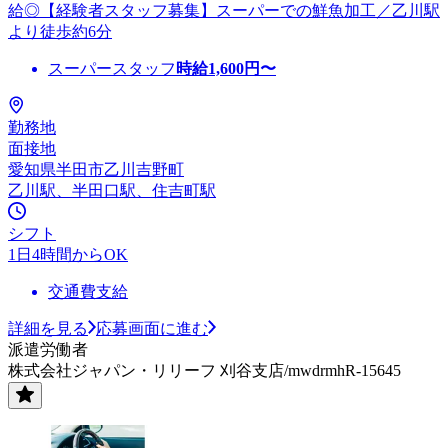
給◎【経験者スタッフ募集】スーパーでの鮮魚加工／乙川駅
より徒歩約6分
スーパースタッフ
時給
1,600
円〜
勤務地
面接地
愛知県半田市乙川吉野町
乙川駅、半田口駅、住吉町駅
シフト
1日4時間からOK
交通費支給
詳細を見る
応募画面に進む
派遣労働者
株式会社ジャパン・リリーフ 刈谷支店/mwdrmhR-15645