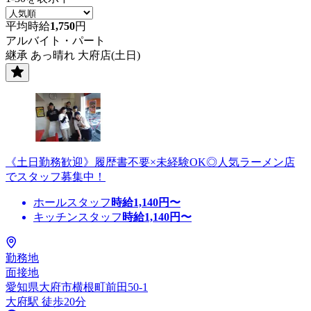
平均時給
1,750
円
アルバイト・パート
継承 あっ晴れ 大府店(土日)
《土日勤務歓迎》履歴書不要×未経験OK◎人気ラーメン店
でスタッフ募集中！
ホールスタッフ
時給
1,140
円〜
キッチンスタッフ
時給
1,140
円〜
勤務地
面接地
愛知県大府市横根町前田50-1
大府駅 徒歩20分