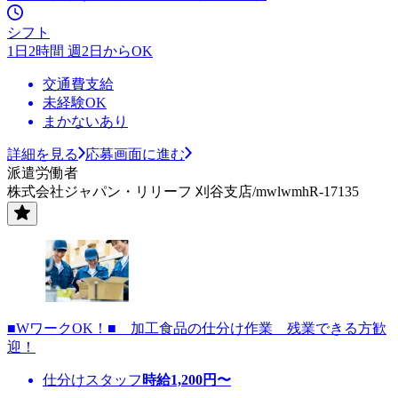
シフト
1日2時間 週2日からOK
交通費支給
未経験OK
まかないあり
詳細を見る
応募画面に進む
派遣労働者
株式会社ジャパン・リリーフ 刈谷支店/mwlwmhR-17135
■WワークOK！■ 加工食品の仕分け作業 残業できる方歓
迎！
仕分けスタッフ
時給
1,200
円〜