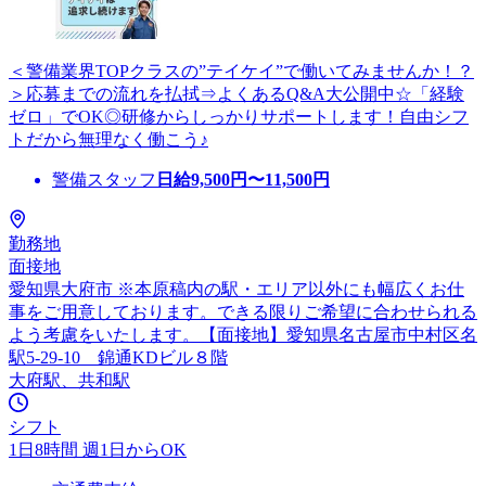
＜警備業界TOPクラスの”テイケイ”で働いてみませんか！？
＞応募までの流れを払拭⇒よくあるQ&A大公開中☆「経験
ゼロ」でOK◎研修からしっかりサポートします！自由シフ
トだから無理なく働こう♪
警備スタッフ
日給
9,500
円〜
11,500
円
勤務地
面接地
愛知県大府市 ※本原稿内の駅・エリア以外にも幅広くお仕
事をご用意しております。できる限りご希望に合わせられる
よう考慮をいたします。【面接地】愛知県名古屋市中村区名
駅5-29-10 錦通KDビル８階
大府駅、共和駅
シフト
1日8時間 週1日からOK