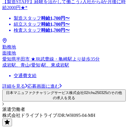
【製造STAFF】経験を活かして働こう♪入社から4か月後に時
給2000円★*
製造スタッフ
時給
1,700
円〜
組立スタッフ
時給
1,700
円〜
検査スタッフ
時給
1,700
円〜
勤務地
面接地
愛知県半田市 ★JR武豊線・亀崎駅より徒歩35分
成岩駅、青山(愛知)駅、東成岩駅
交通費支給
詳細を見る
応募画面に進む
日本マニュファクチャリングサービス株式会社02/chu250325のその他
の求人を見る
派遣労働者
株式会社ドライブトライブ/DR:WH095-04-MH