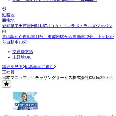
勤務地
面接地
愛知県半田市吉田町1-67-1コカ・コ―ラボトラ―ズジャパン
内
青山駅から自動車11分 東成岩駅から自動車12分 上ゲ駅か
ら自動車13分
交通費支給
未経験OK
詳細を見る
応募画面に進む
正社員
日本マニュファクチャリングサービス株式会社02/chu250325