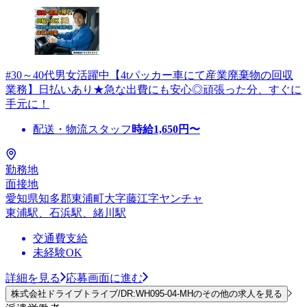
#30～40代男女活躍中【4tパッカー車にて産業廃棄物の回収
業務】日払いあり★急な出費にも安心◎頑張った分、すぐに
手元に！
配送・物流スタッフ
時給
1,650
円〜
勤務地
面接地
愛知県知多郡東浦町大字藤江字ヤンチャ
東浦駅、石浜駅、緒川駅
交通費支給
未経験OK
詳細を見る
応募画面に進む
株式会社ドライブトライブ/DR:WH095-04-MHのその他の求人を見る