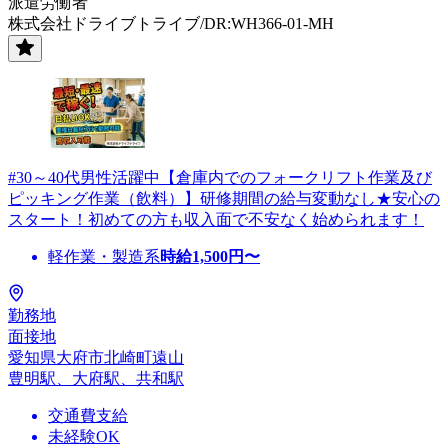
派遣労働者
株式会社ドライブトライブ/DR:WH366-01-MH
#30～40代男性活躍中【倉庫内でのフォークリフト作業及び
ピッキング作業（飲料）】研修期間の給与変動なし★安心の
スタート！初めての方も収入面で不安なく始められます！
軽作業・製造系
時給
1,500
円〜
勤務地
面接地
愛知県大府市北崎町遠山
豊明駅、大府駅、共和駅
交通費支給
未経験OK