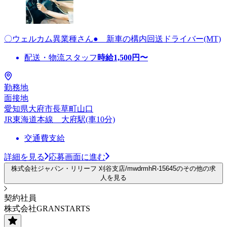
〇ウェルカム異業種さん● 新車の構内回送ドライバー(MT)
配送・物流スタッフ
時給
1,500
円〜
勤務地
面接地
愛知県大府市長草町山口
JR東海道本線 大府駅(車10分)
交通費支給
詳細を見る
応募画面に進む
株式会社ジャパン・リリーフ 刈谷支店/mwdrmhR-15645のその他の求
人を見る
契約社員
株式会社GRANSTARTS