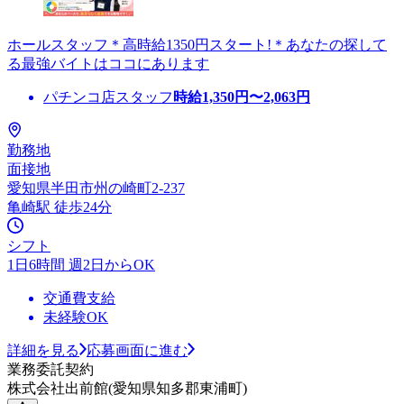
ホールスタッフ＊高時給1350円スタート!＊あなたの探して
る最強バイトはココにあります
パチンコ店スタッフ
時給
1,350
円〜
2,063
円
勤務地
面接地
愛知県半田市州の崎町2-237
亀崎駅 徒歩24分
シフト
1日6時間 週2日からOK
交通費支給
未経験OK
詳細を見る
応募画面に進む
業務委託契約
株式会社出前館(愛知県知多郡東浦町)