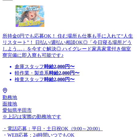
所持金0円でも応募OK！ 住む場所も仕事も手に入れて“人生
リスタート”！ 日払い/週払い相談OK◎「今日寝る場所どう
しよう…」を今すぐ解決◎ ハイグレード家具家電付き個室
寮完備に即入寮も可能です♪
倉庫スタッフ
時給
2,000
円〜
軽作業・製造系
時給
2,000
円〜
検査スタッフ
時給
2,000
円〜
勤務地
面接地
愛知県半田市
※上記は実際の勤務地です
・電話応募：平日・土日祝OK（9:00～20:00）
・WEB応募：24時間いつでもOK