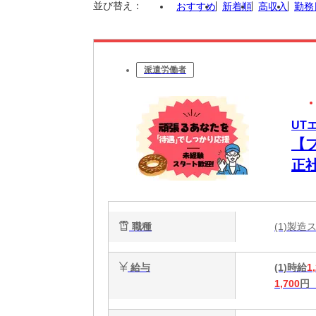
並び替え：
おすすめ
新着順
高収入
勤務
派遣労働者
UT
【
正
ク
職種
(1)製
給与
(1)時給
1
1,700
円