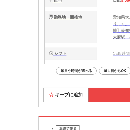
給与
日給
9,50
勤務地・面接地
愛知県大
ります。
地】愛知
大府駅、
シフト
1日8時間
曜日や時間が選べる
週１日からOK
キープに追加
派遣労働者