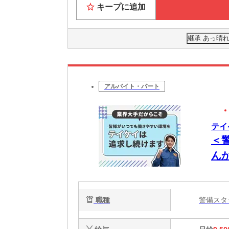
キープに追加
継承 あっ晴れ
アルバイト・パート
テイ
＜
ん
公
ー
職種
警備ス