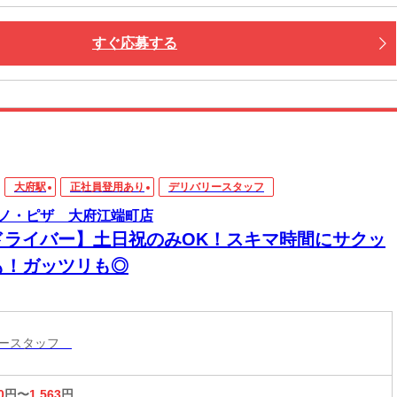
すぐ応募する
大府駅
正社員登用あり
デリバリースタッフ
ノ・ピザ 大府江端町店
ドライバー】土日祝のみOK！スキマ時間にサクッ
も！ガッツリも◎
リースタッフ
0
円〜
1,563
円