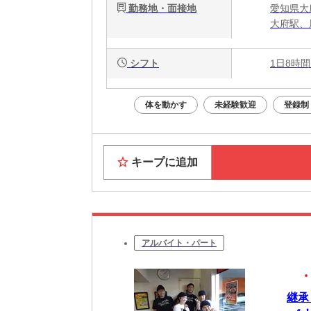
勤務地・面接地
愛知県大
大府駅、
シフト
1日8時間
体を動かす
未経験歓迎
登録制
キープに追加
アルバイト・パート
継承