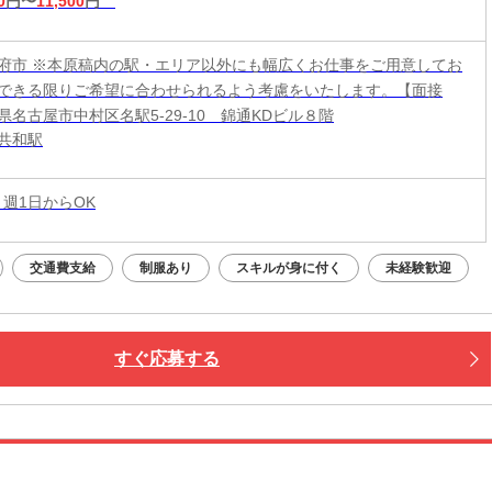
0
円〜
11,500
円
府市 ※本原稿内の駅・エリア以外にも幅広くお仕事をご用意してお
できる限りご希望に合わせられるよう考慮をいたします。【面接
県名古屋市中村区名駅5-29-10 錦通KDビル８階
共和駅
 週1日からOK
交通費支給
制服あり
スキルが身に付く
未経験歓迎
すぐ応募する