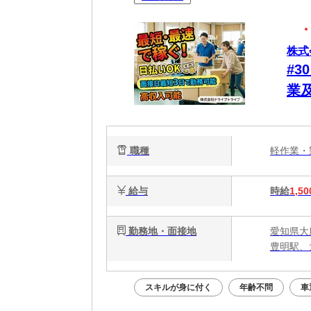
株式
#
業
動
安
職種
軽作業
給与
時給
1,50
勤務地・面接地
愛知県大
豊明駅、
スキルが身に付く
年齢不問
車