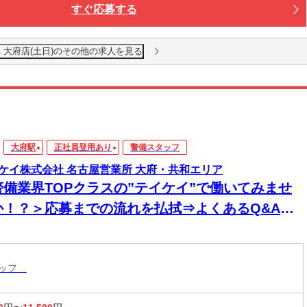
すぐ応募する
 大府店(土日)のその他の求人を見る
大府駅
正社員登用あり
警備スタッフ
ケイ株式会社 名古屋営業所 大府・共和エリア
警備業界TOPクラスの”テイケイ”で働いてみませ
か！？＞応募までの流れを払拭⇒よくあるQ&A大
開中☆「経験ゼロ」でOK◎研修からしっかりサポ
トします！自由シフトだから無理なく働こう♪
タッフ