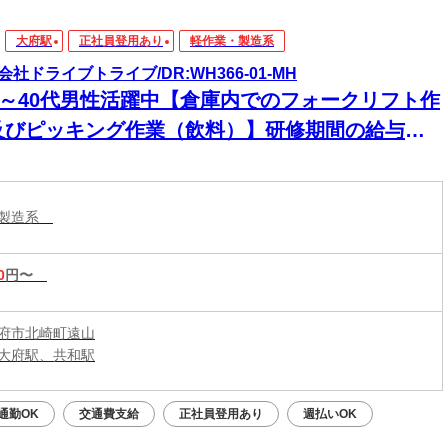
大府駅
正社員登用あり
軽作業・製造系
会社ドライブトライブ/DR:WH366-01-MH
30～40代男性活躍中【倉庫内でのフォークリフト作
及びピッキング作業（飲料）】研修期間の給与変
なし★安心のスタート！初めての方も収入面で不
なく始められます！
・製造系
0
円〜
府市北崎町遠山
大府駅、共和駅
通勤OK
交通費支給
正社員登用あり
週払いOK