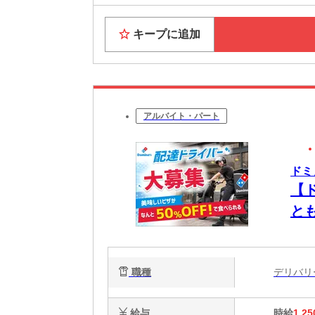
キープに追加
アルバイト・パート
ドミ
【
と
職種
デリバ
給与
時給
1,25