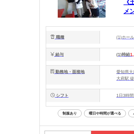
《
メ
職種
(1)ホ
給与
(1)時給
1
勤務地・面接地
愛知県大
大府駅 徒
シフト
1日3時間
制服あり
曜日や時間が選べる