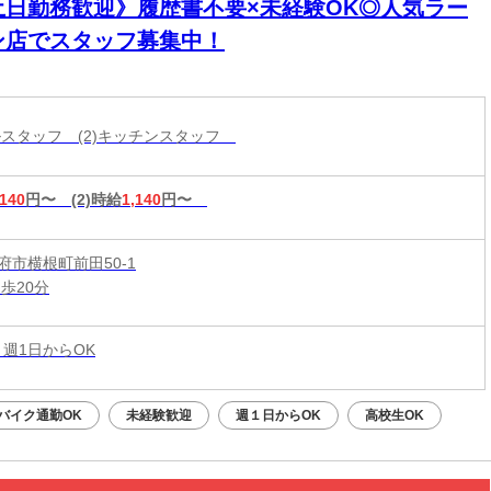
土日勤務歓迎》履歴書不要×未経験OK◎人気ラー
ン店でスタッフ募集中！
ールスタッフ (2)キッチンスタッフ
,140
円〜
(2)時給
1,140
円〜
府市横根町前田50-1
歩20分
 週1日からOK
バイク通勤OK
未経験歓迎
週１日からOK
高校生OK