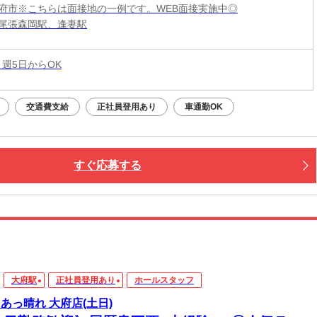
府市※こちらは面接地の一例です。WEB面接実施中◎
尾張森岡駅、逢妻駅
 週5日からOK
交通費支給
正社員登用あり
車通勤OK
すぐ応募する
大府駅
正社員登用あり
ホールスタッフ
 あっ晴れ 大府店(土日)