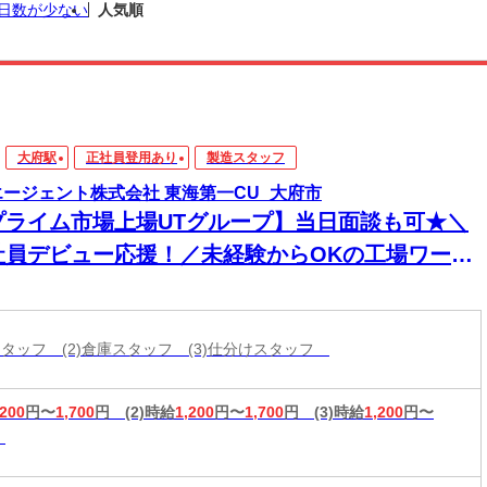
日数が少ない
人気順
大府駅
正社員登用あり
製造スタッフ
エージェント株式会社 東海第一CU_大府市
プライム市場上場UTグループ】当日面談も可★＼
社員デビュー応援！／未経験からOKの工場ワー
！電話・WEBにてスピード選考！日払いOK
造スタッフ (2)倉庫スタッフ (3)仕分けスタッフ
,200
円〜
1,700
円
(2)時給
1,200
円〜
1,700
円
(3)時給
1,200
円〜