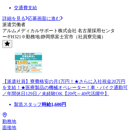
交通費支給
詳細を見る
応募画面に進む
派遣労働者
アルムメディカルサポート株式会社 名古屋採用センタ
ー/FH321※勤務地:静岡県富士宮市（社員寮完備）
【派遣社員】寮費格安の月1万円！★さらに入社祝金20万円
を支給！★医療製品の機械オペレーター！車・バイク通勤可
／年間休日129日／未経験OK【20代～40代活躍中】
製造スタッフ
時給
1,600
円
勤務地
面接地