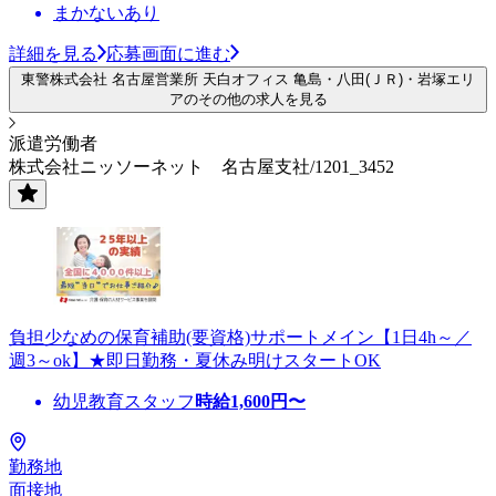
まかないあり
詳細を見る
応募画面に進む
東警株式会社 名古屋営業所 天白オフィス 亀島・八田(ＪＲ)・岩塚エリ
アのその他の求人を見る
派遣労働者
株式会社ニッソーネット 名古屋支社/1201_3452
負担少なめの保育補助(要資格)サポートメイン【1日4h～／
週3～ok】★即日勤務・夏休み明けスタートOK
幼児教育スタッフ
時給
1,600
円〜
勤務地
面接地