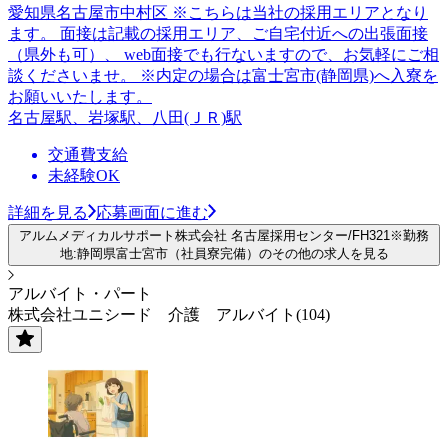
愛知県名古屋市中村区 ※こちらは当社の採用エリアとなり
ます。 面接は記載の採用エリア、ご自宅付近への出張面接
（県外も可）、 web面接でも行ないますので、お気軽にご相
談くださいませ。 ※内定の場合は富士宮市(静岡県)へ入寮を
お願いいたします。
名古屋駅、岩塚駅、八田(ＪＲ)駅
交通費支給
未経験OK
詳細を見る
応募画面に進む
アルムメディカルサポート株式会社 名古屋採用センター/FH321※勤務
地:静岡県富士宮市（社員寮完備）のその他の求人を見る
アルバイト・パート
株式会社ユニシード 介護 アルバイト(104)