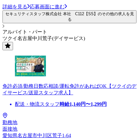
詳細を見る
応募画面に進む
セキュリティスタッフ株式会社 本社 C112【SS】のその他の求人を見
る
アルバイト・パート
ツクイ名古屋中川荒子(デイサービス)
免許必須/勤務日数応相談/運転免許があればOK【ツクイのデ
イサービス/送迎スタッフ求人】
配送・物流スタッフ
時給
1,140
円〜
1,299
円
勤務地
面接地
愛知県名古屋市中川区荒子1-64