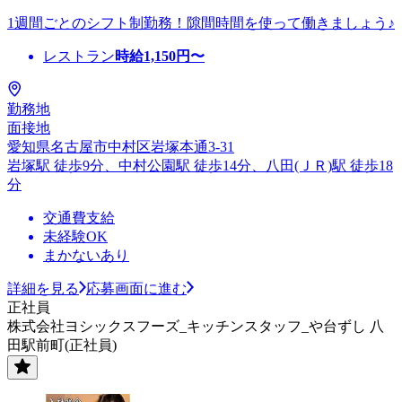
1週間ごとのシフト制勤務！隙間時間を使って働きましょう♪
レストラン
時給
1,150
円〜
勤務地
面接地
愛知県名古屋市中村区岩塚本通3-31
岩塚駅 徒歩9分、中村公園駅 徒歩14分、八田(ＪＲ)駅 徒歩18
分
交通費支給
未経験OK
まかないあり
詳細を見る
応募画面に進む
正社員
株式会社ヨシックスフーズ_キッチンスタッフ_や台ずし 八
田駅前町(正社員)