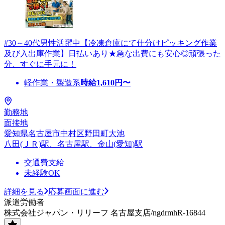
#30～40代男性活躍中【冷凍倉庫にて仕分けピッキング作業
及び入出庫作業】日払いあり★急な出費にも安心◎頑張った
分、すぐに手元に！
軽作業・製造系
時給
1,610
円〜
勤務地
面接地
愛知県名古屋市中村区野田町大池
八田(ＪＲ)駅、名古屋駅、金山(愛知)駅
交通費支給
未経験OK
詳細を見る
応募画面に進む
派遣労働者
株式会社ジャパン・リリーフ 名古屋支店/ngdrmhR-16844