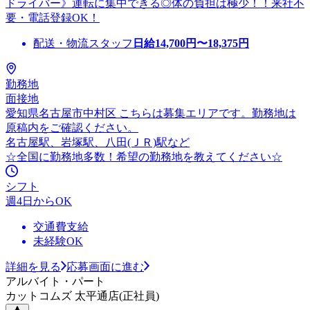
ドライバー》運転に集中できる◎体の負担は極少！！来社不
要・電話登録OK！
配送・物流スタッフ
日給
14,700
円〜
18,375
円
勤務地
面接地
愛知県名古屋市中村区 こちらは募集エリアです。勤務地は
原稿内をご確認ください。
名古屋駅、岩塚駅、八田(ＪＲ)駅など
☆全国に勤務地多数！希望の勤務地を教えてください☆
シフト
週4日からOK
交通費支給
未経験OK
詳細を見る
応募画面に進む
アルバイト・パート
カットコムズ 太平通店(正社員)