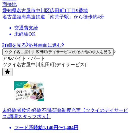
面接地
愛知県名古屋市中川区広田町1丁目9番地
名古屋臨海高速鉄道「南荒子駅」から徒歩約4分
交通費支給
未経験OK
詳細を見る
応募画面に進む
ツクイ名古屋中川広田町(デイサービス)のその他の求人を見る
アルバイト・パート
ツクイ名古屋中川広田町(デイサービス)
未経験者歓迎/経験不問/研修制度充実【ツクイのデイサービ
ス/調理スタッフ求人】
フード系
時給
1,140
円〜
1,484
円