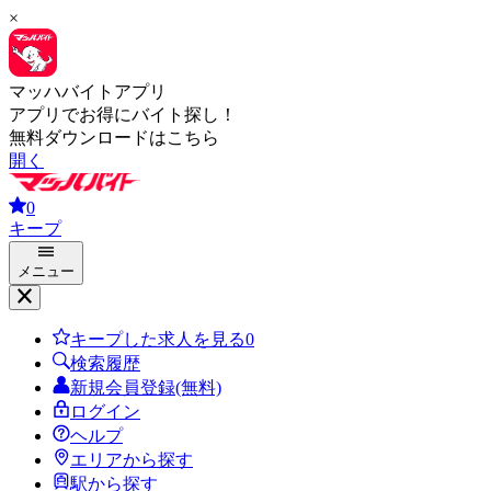
×
マッハバイトアプリ
アプリでお得にバイト探し！
無料ダウンロードはこちら
開く
0
キープ
メニュー
キープした求人を見る
0
検索履歴
新規会員登録(無料)
ログイン
ヘルプ
エリアから探す
駅から探す