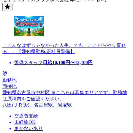
「こんなはずじゃなかった人生。でも、ここからやり直せ
る。」【愛知県勤務/正社員警備】
警備スタッフ
日給
10,100
円〜
12,100
円
勤務地
面接地
愛知県名古屋市中村区 ※こちらは募集エリアです。勤務地
は原稿内をご確認ください。
八田(ＪＲ)駅、名古屋駅、岩塚駅
交通費支給
未経験OK
まかないあり