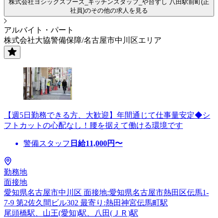
株式会社ヨシックスフーズ_キッチンスタッフ_や台ずし 八田駅前町(正
社員)のその他の求人を見る
アルバイト・パート
株式会社大協警備保障/名古屋市中川区エリア
【週5日勤務できる方、大歓迎】年間通じて仕事量安定◆シ
フトカットの心配なし！腰を据えて働ける環境です
警備スタッフ
日給
11,000
円〜
勤務地
面接地
愛知県名古屋市中川区 面接地:愛知県名古屋市熱田区伝馬1-
7-9 第2佐久間ビル302 最寄り:熱田神宮伝馬町駅
尾頭橋駅、山王(愛知)駅、八田(ＪＲ)駅