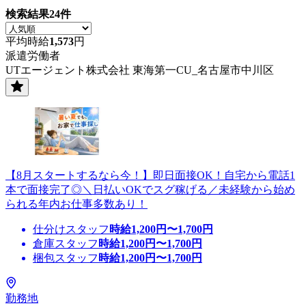
検索結果
24
件
平均時給
1,573
円
派遣労働者
UTエージェント株式会社 東海第一CU_名古屋市中川区
【8月スタートするなら今！】即日面接OK！自宅から電話1
本で面接完了◎＼日払いOKでスグ稼げる／未経験から始め
られる年内お仕事多数あり！
仕分けスタッフ
時給
1,200
円〜
1,700
円
倉庫スタッフ
時給
1,200
円〜
1,700
円
梱包スタッフ
時給
1,200
円〜
1,700
円
勤務地