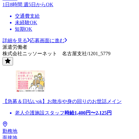
1日8時間 週5日からOK
交通費支給
未経験OK
短期OK
詳細を見る
応募画面に進む
派遣労働者
株式会社ニッソーネット 名古屋支社/1201_5779
【急募＆日払いok】お散歩や身の回りのお世話メイン
老人介護施設スタッフ
時給
1,400
円〜
2,125
円
勤務地
面接地