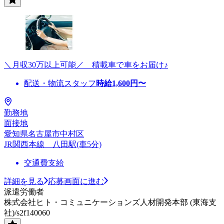
＼月収30万以上可能／ 積載車で車をお届け♪
配送・物流スタッフ
時給
1,600
円〜
勤務地
面接地
愛知県名古屋市中村区
JR関西本線 八田駅(車5分)
交通費支給
詳細を見る
応募画面に進む
派遣労働者
株式会社ヒト・コミュニケーションズ人材開発本部 (東海支
社)/s2f140060