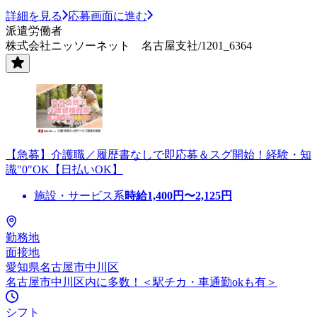
詳細を見る
応募画面に進む
派遣労働者
株式会社ニッソーネット 名古屋支社/1201_6364
【急募】介護職／履歴書なしで即応募＆スグ開始！経験・知
識"0"OK【日払いOK】
施設・サービス系
時給
1,400
円〜
2,125
円
勤務地
面接地
愛知県名古屋市中川区
名古屋市中川区内に多数！＜駅チカ・車通勤okも有＞
シフト