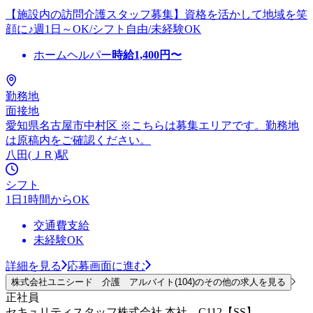
【施設内の訪問介護スタッフ募集】資格を活かして地域を笑
顔に♪週1日～OK/シフト自由/未経験OK
ホームヘルパー
時給
1,400
円〜
勤務地
面接地
愛知県名古屋市中村区 ※こちらは募集エリアです。勤務地
は原稿内をご確認ください。
八田(ＪＲ)駅
シフト
1日1時間からOK
交通費支給
未経験OK
詳細を見る
応募画面に進む
株式会社ユニシード 介護 アルバイト(104)のその他の求人を見る
正社員
セキュリティスタッフ株式会社 本社 C112【SS】