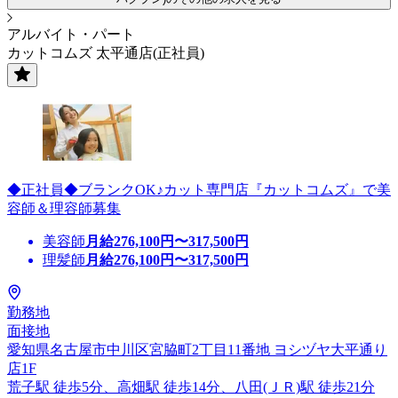
アルバイト・パート
カットコムズ 太平通店(正社員)
◆正社員◆ブランクOK♪カット専門店『カットコムズ』で美
容師＆理容師募集
美容師
月給
276,100
円〜
317,500
円
理髪師
月給
276,100
円〜
317,500
円
勤務地
面接地
愛知県名古屋市中川区宮脇町2丁目11番地 ヨシヅヤ大平通り
店1F
荒子駅 徒歩5分、高畑駅 徒歩14分、八田(ＪＲ)駅 徒歩21分