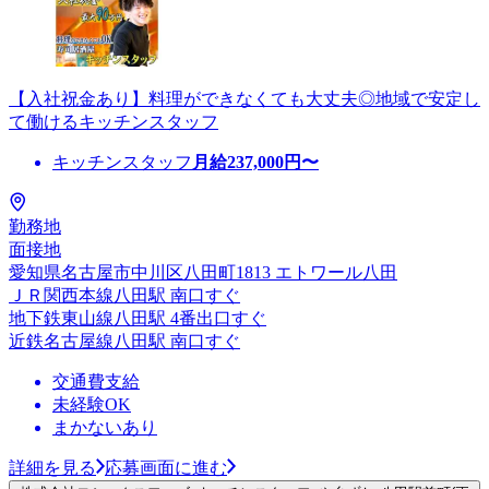
【入社祝金あり】料理ができなくても大丈夫◎地域で安定し
て働けるキッチンスタッフ
キッチンスタッフ
月給
237,000
円〜
勤務地
面接地
愛知県名古屋市中川区八田町1813 エトワール八田
ＪＲ関西本線八田駅 南口すぐ
地下鉄東山線八田駅 4番出口すぐ
近鉄名古屋線八田駅 南口すぐ
交通費支給
未経験OK
まかないあり
詳細を見る
応募画面に進む