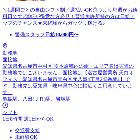
＼1週間ごとの自由シフト制／週払いOK◎つまり毎週がお給
料日です♪運転が得意な方必見！普通免許所持の方は日給ア
ップのチャンス★未経験からガッツリ稼げる♪
警備スタッフ
日給
10,000
円〜
勤務地
面接地
愛知県名古屋市中村区 ※本原稿内の駅・エリア名は実際の
勤務地ではございません。面接地は【名古屋営業所 天白オ
フィス：愛知県名古屋市天白区元八事4丁目243番地1】で
す。勤務先は愛知県・岐阜県中心に幅広くご用意していま
す！
亀島駅、八田(ＪＲ)駅、岩塚駅
シフト
1日8時間 週1日からOK
交通費支給
未経験OK