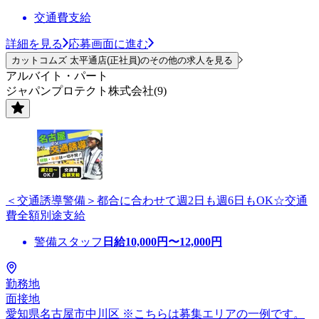
交通費支給
詳細を見る
応募画面に進む
カットコムズ 太平通店(正社員)のその他の求人を見る
アルバイト・パート
ジャパンプロテクト株式会社(9)
＜交通誘導警備＞都合に合わせて週2日も週6日もOK☆交通
費全額別途支給
警備スタッフ
日給
10,000
円〜
12,000
円
勤務地
面接地
愛知県名古屋市中川区 ※こちらは募集エリアの一例です。