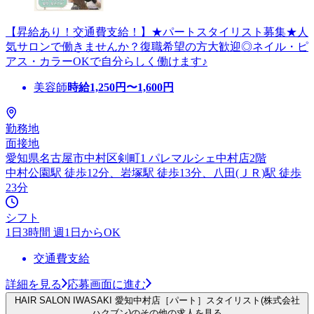
【昇給あり！交通費支給！】★パートスタイリスト募集★人
気サロンで働きませんか？復職希望の方大歓迎◎ネイル・ピ
アス・カラーOKで自分らしく働けます♪
美容師
時給
1,250
円〜
1,600
円
勤務地
面接地
愛知県名古屋市中村区剣町1 パレマルシェ中村店2階
中村公園駅 徒歩12分、岩塚駅 徒歩13分、八田(ＪＲ)駅 徒歩
23分
シフト
1日3時間 週1日からOK
交通費支給
詳細を見る
応募画面に進む
HAIR SALON IWASAKI 愛知中村店［パート］スタイリスト(株式会社
ハクブン)のその他の求人を見る