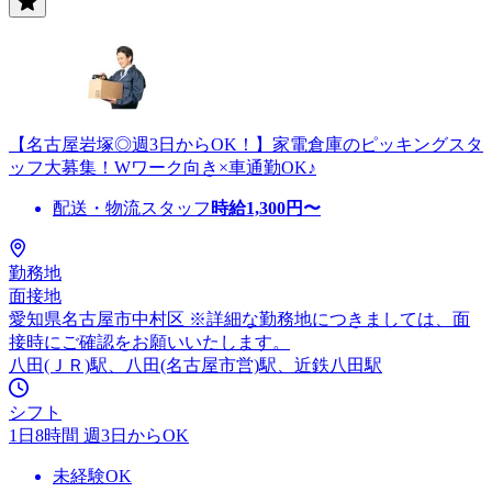
【名古屋岩塚◎週3日からOK！】家電倉庫のピッキングスタ
ッフ大募集！Wワーク向き×車通勤OK♪
配送・物流スタッフ
時給
1,300
円〜
勤務地
面接地
愛知県名古屋市中村区 ※詳細な勤務地につきましては、面
接時にご確認をお願いいたします。
八田(ＪＲ)駅、八田(名古屋市営)駅、近鉄八田駅
シフト
1日8時間 週3日からOK
未経験OK