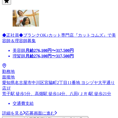
◆正社員◆ブランクOK♪カット専門店『カットコムズ』で美
容師＆理容師募集
美容師
月給
276,100
円〜
317,500
円
理髪師
月給
276,100
円〜
317,500
円
勤務地
面接地
愛知県名古屋市中川区宮脇町2丁目11番地 ヨシヅヤ大平通り
店1F
荒子駅 徒歩5分、高畑駅 徒歩14分、八田(ＪＲ)駅 徒歩21分
交通費支給
詳細を見る
応募画面に進む