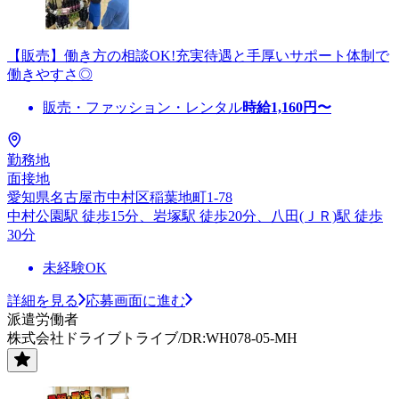
【販売】働き方の相談OK!充実待遇と手厚いサポート体制で
働きやすさ◎
販売・ファッション・レンタル
時給
1,160
円〜
勤務地
面接地
愛知県名古屋市中村区稲葉地町1-78
中村公園駅 徒歩15分、岩塚駅 徒歩20分、八田(ＪＲ)駅 徒歩
30分
未経験OK
詳細を見る
応募画面に進む
派遣労働者
株式会社ドライブトライブ/DR:WH078-05-MH