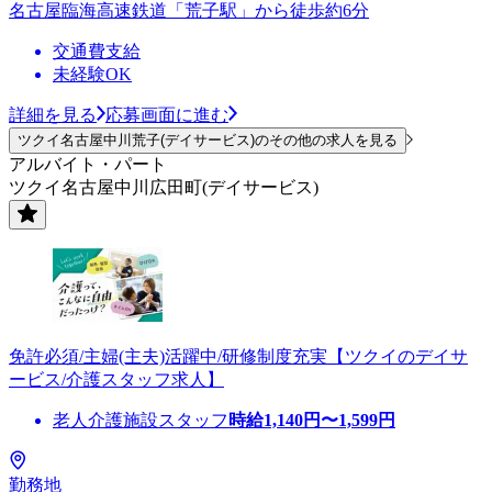
名古屋臨海高速鉄道「荒子駅」から徒歩約6分
交通費支給
未経験OK
詳細を見る
応募画面に進む
ツクイ名古屋中川荒子(デイサービス)のその他の求人を見る
アルバイト・パート
ツクイ名古屋中川広田町(デイサービス)
免許必須/主婦(主夫)活躍中/研修制度充実【ツクイのデイサ
ービス/介護スタッフ求人】
老人介護施設スタッフ
時給
1,140
円〜
1,599
円
勤務地