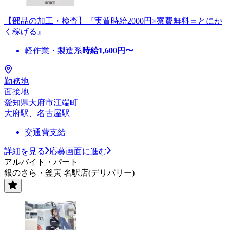
【部品の加工・検査】『実質時給2000円×寮費無料＝とにか
く稼げる』
軽作業・製造系
時給
1,600
円〜
勤務地
面接地
愛知県大府市江端町
大府駅、名古屋駅
交通費支給
詳細を見る
応募画面に進む
アルバイト・パート
銀のさら・釜寅 名駅店(デリバリー)