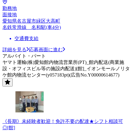
勤務地
面接地
愛知県名古屋市緑区大高町
名鉄常滑線 名和駅(車4分)
交通費支給
詳細を見る
応募画面に進む
アルバイト・パート
ヤマト運輸(株)愛知館内物流営業所(PT)_館内配送(商業施
設・オフィスビル等の施設内配送)[館]_イオンモールノリタ
ケ館内物流センター(y057183pt)(広告No.Y00000614677)
《長期》未経験者歓迎！免許不要の配達★シフト相談可
◎[館]