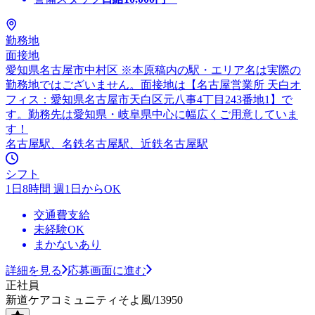
勤務地
面接地
愛知県名古屋市中村区 ※本原稿内の駅・エリア名は実際の
勤務地ではございません。面接地は【名古屋営業所 天白オ
フィス：愛知県名古屋市天白区元八事4丁目243番地1】で
す。勤務先は愛知県・岐阜県中心に幅広くご用意していま
す！
名古屋駅、名鉄名古屋駅、近鉄名古屋駅
シフト
1日8時間 週1日からOK
交通費支給
未経験OK
まかないあり
詳細を見る
応募画面に進む
正社員
新道ケアコミュニティそよ風/13950