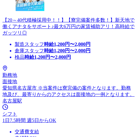
【20～40代積極採用中！！】【寮完備案件多数！】新天地で
働くアナタをサポート♪最大6万円の家賃補助アリ！高時給で
ガッツリ◎
製造スタッフ
時給
1,200
円〜
2,000
円
倉庫スタッフ
時給
1,200
円〜
2,000
円
検品
時給
1,200
円〜
2,000
円
勤務地
面接地
愛知県名古屋市 ※当案件は寮完備の案件となります。勤務
地及び、最寄りからのアクセスは面接地の一例となります。
名古屋駅
シフト
1日7.5時間 週5日からOK
交通費支給