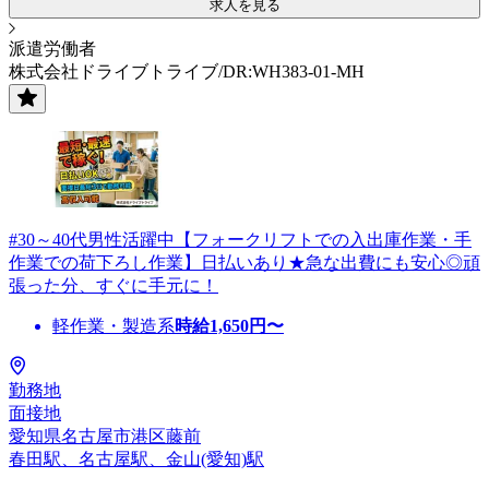
求人を見る
派遣労働者
株式会社ドライブトライブ/DR:WH383-01-MH
#30～40代男性活躍中【フォークリフトでの入出庫作業・手
作業での荷下ろし作業】日払いあり★急な出費にも安心◎頑
張った分、すぐに手元に！
軽作業・製造系
時給
1,650
円〜
勤務地
面接地
愛知県名古屋市港区藤前
春田駅、名古屋駅、金山(愛知)駅