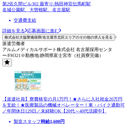
第2佐久間ビル302 最寄り:熱田神宮伝馬町駅
名城公園駅、大曽根駅、名古屋駅
交通費支給
詳細を見る
応募画面に進む
株式会社大協警備保障/名古屋市北区エリアのその他の求人を見る
派遣労働者
アルムメディカルサポート株式会社 名古屋採用センタ
ー/FH321※勤務地:静岡県富士宮市（社員寮完備）
【派遣社員】寮費格安の月1万円！★さらに入社祝金20万円
を支給！★医療製品の機械オペレーター！車・バイク通勤可
／年間休日129日／未経験OK【20代～40代活躍中】
製造スタッフ
時給
1,600
円