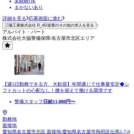
未経験OK
まかないあり
詳細を見る
応募画面に進む
三陽工業株式会社 R_45/派豊のその他の求人を見る
アルバイト・パート
株式会社大協警備保障/名古屋市北区エリア
【週5日勤務できる方、大歓迎】年間通じて仕事量安定◆シ
フトカットの心配なし！腰を据えて働ける環境です
警備スタッフ
日給
11,000
円〜
勤務地
面接地
愛知県名古屋市北区 面接地:愛知県名古屋市熱田区伝馬1-7-9