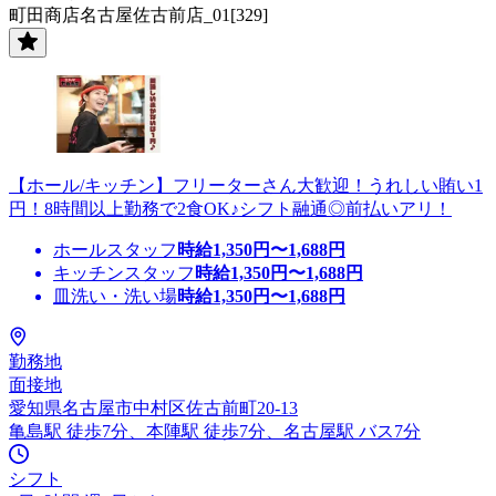
町田商店名古屋佐古前店_01[329]
【ホール/キッチン】フリーターさん大歓迎！うれしい賄い1
円！8時間以上勤務で2食OK♪シフト融通◎前払いアリ！
ホールスタッフ
時給
1,350
円〜
1,688
円
キッチンスタッフ
時給
1,350
円〜
1,688
円
皿洗い・洗い場
時給
1,350
円〜
1,688
円
勤務地
面接地
愛知県名古屋市中村区佐古前町20-13
亀島駅 徒歩7分、本陣駅 徒歩7分、名古屋駅 バス7分
シフト