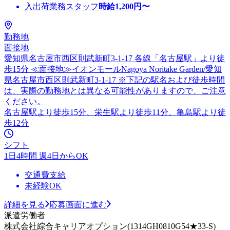
入出荷業務スタッフ
時給
1,200
円〜
勤務地
面接地
愛知県名古屋市西区則武新町3-1-17 各線「名古屋駅」より徒
歩15分 ≪面接地≫イオンモールNagoya Noritake Garden/愛知
県名古屋市西区則武新町3-1-17 ※下記の駅名および徒歩時間
は、実際の勤務地とは異なる可能性がありますので、ご注意
ください。
名古屋駅より徒歩15分、栄生駅より徒歩11分、亀島駅より徒
歩12分
シフト
1日4時間 週4日からOK
交通費支給
未経験OK
詳細を見る
応募画面に進む
派遣労働者
株式会社綜合キャリアオプション(1314GH0810G54★33-S)