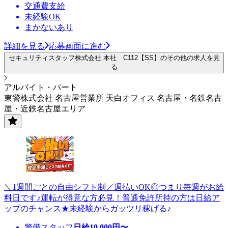
交通費支給
未経験OK
まかないあり
詳細を見る
応募画面に進む
セキュリティスタッフ株式会社 本社 C112【SS】のその他の求人を見
る
アルバイト・パート
東警株式会社 名古屋営業所 天白オフィス 名古屋・名鉄名古
屋・近鉄名古屋エリア
＼1週間ごとの自由シフト制／週払いOK◎つまり毎週がお給
料日です♪運転が得意な方必見！普通免許所持の方は日給ア
ップのチャンス★未経験からガッツリ稼げる♪
警備スタッフ
日給
10,000
円〜