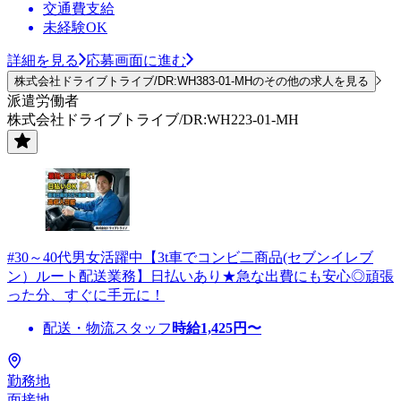
交通費支給
未経験OK
詳細を見る
応募画面に進む
株式会社ドライブトライブ/DR:WH383-01-MHのその他の求人を見る
派遣労働者
株式会社ドライブトライブ/DR:WH223-01-MH
#30～40代男女活躍中【3t車でコンビ二商品(セブンイレブ
ン）ルート配送業務】日払いあり★急な出費にも安心◎頑張
った分、すぐに手元に！
配送・物流スタッフ
時給
1,425
円〜
勤務地
面接地