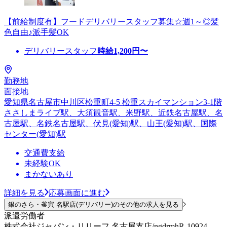
【前給制度有】フードデリバリースタッフ募集☆週1～◎髪
色自由♪派手髪OK
デリバリースタッフ
時給
1,200
円〜
勤務地
面接地
愛知県名古屋市中川区松重町4-5 松重スカイマンション3-1階
ささしまライブ駅、大須観音駅、米野駅、近鉄名古屋駅、名
古屋駅、名鉄名古屋駅、伏見(愛知)駅、山王(愛知)駅、国際
センター(愛知)駅
交通費支給
未経験OK
まかないあり
詳細を見る
応募画面に進む
銀のさら・釜寅 名駅店(デリバリー)のその他の求人を見る
派遣労働者
株式会社ジャパン・リリーフ 名古屋支店/ngdrmhR-10924