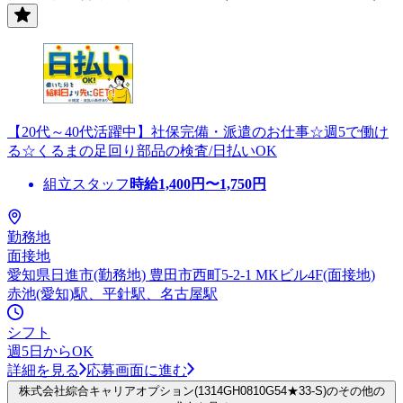
【20代～40代活躍中】社保完備・派遣のお仕事☆週5で働け
る☆くるまの足回り部品の検査/日払いOK
組立スタッフ
時給
1,400
円〜
1,750
円
勤務地
面接地
愛知県日進市(勤務地) 豊田市西町5-2-1 MKビル4F(面接地)
赤池(愛知)駅、平針駅、名古屋駅
シフト
週5日からOK
詳細を見る
応募画面に進む
株式会社綜合キャリアオプション(1314GH0810G54★33-S)のその他の