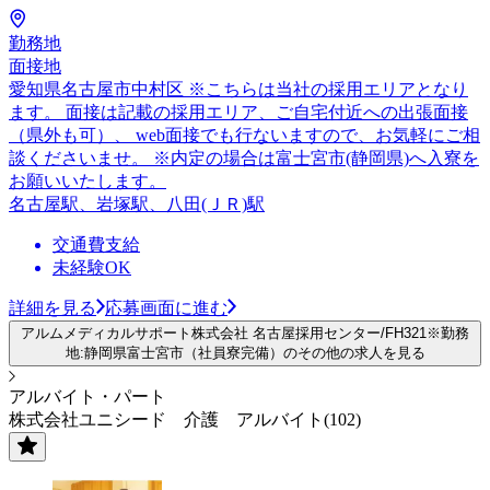
勤務地
面接地
愛知県名古屋市中村区 ※こちらは当社の採用エリアとなり
ます。 面接は記載の採用エリア、ご自宅付近への出張面接
（県外も可）、 web面接でも行ないますので、お気軽にご相
談くださいませ。 ※内定の場合は富士宮市(静岡県)へ入寮を
お願いいたします。
名古屋駅、岩塚駅、八田(ＪＲ)駅
交通費支給
未経験OK
詳細を見る
応募画面に進む
アルムメディカルサポート株式会社 名古屋採用センター/FH321※勤務
地:静岡県富士宮市（社員寮完備）のその他の求人を見る
アルバイト・パート
株式会社ユニシード 介護 アルバイト(102)