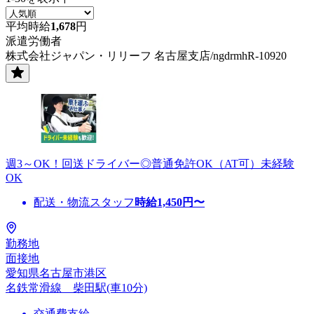
平均時給
1,678
円
派遣労働者
株式会社ジャパン・リリーフ 名古屋支店/ngdrmhR-10920
週3～OK！回送ドライバー◎普通免許OK（AT可）未経験
OK
配送・物流スタッフ
時給
1,450
円〜
勤務地
面接地
愛知県名古屋市港区
名鉄常滑線 柴田駅(車10分)
交通費支給