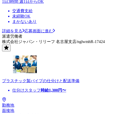
1日3時間 週1日からOK
交通費支給
未経験OK
まかないあり
詳細を見る
応募画面に進む
派遣労働者
株式会社ジャパン・リリーフ 名古屋支店/nglwmhR-17424
プラスチック製パイプの仕分けと配送準備
仕分けスタッフ
時給
1,300
円〜
勤務地
面接地