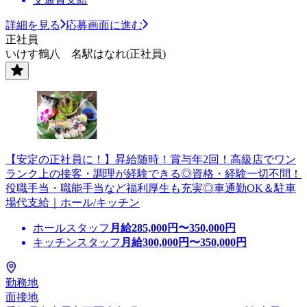
詳細を見る
応募画面に進む
正社員
いけす鶴八 名駅はなれ(正社員)
【安定の正社員に！】昇給随時！賞与年2回！高級店でワン
ランク上の接客・調理が経験できる◎資格・経験一切不問！
役職手当・職能手当など福利厚生も充実◎車通勤OK＆駐車
場代支給｜ホール/キッチン
ホールスタッフ
月給
285,000
円〜
350,000
円
キッチンスタッフ
月給
300,000
円〜
350,000
円
勤務地
面接地