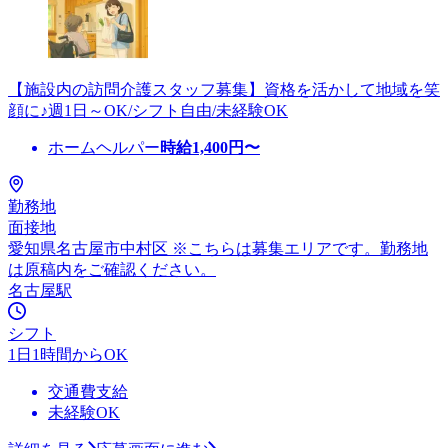
【施設内の訪問介護スタッフ募集】資格を活かして地域を笑
顔に♪週1日～OK/シフト自由/未経験OK
ホームヘルパー
時給
1,400
円〜
勤務地
面接地
愛知県名古屋市中村区 ※こちらは募集エリアです。勤務地
は原稿内をご確認ください。
名古屋駅
シフト
1日1時間からOK
交通費支給
未経験OK