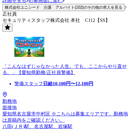
詳細を見る
応募画面に進む
株式会社ユニシード 介護 アルバイト(102)のその他の求人を見る
正社員
セキュリティスタッフ株式会社 本社 C112【SS】
「こんなはずじゃなかった人生。でも、ここからやり直せ
る。」【愛知県勤務/正社員警備】
警備スタッフ
日給
10,100
円〜
12,100
円
勤務地
面接地
愛知県名古屋市中村区 ※こちらは募集エリアです。勤務地
は原稿内をご確認ください。
八田(ＪＲ)駅、名古屋駅、岩塚駅