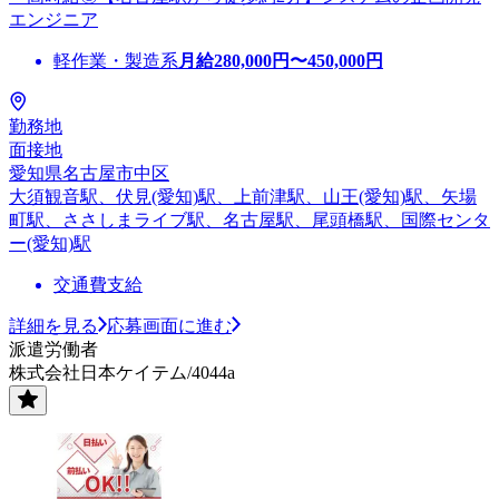
エンジニア
軽作業・製造系
月給
280,000
円〜
450,000
円
勤務地
面接地
愛知県名古屋市中区
大須観音駅、伏見(愛知)駅、上前津駅、山王(愛知)駅、矢場
町駅、ささしまライブ駅、名古屋駅、尾頭橋駅、国際センタ
ー(愛知)駅
交通費支給
詳細を見る
応募画面に進む
派遣労働者
株式会社日本ケイテム/4044a