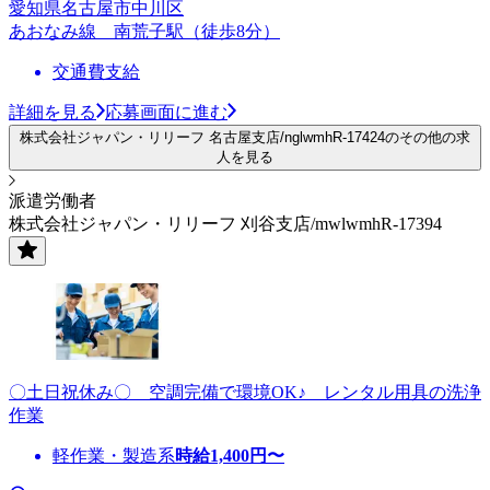
愛知県名古屋市中川区
あおなみ線 南荒子駅（徒歩8分）
交通費支給
詳細を見る
応募画面に進む
株式会社ジャパン・リリーフ 名古屋支店/nglwmhR-17424のその他の求
人を見る
派遣労働者
株式会社ジャパン・リリーフ 刈谷支店/mwlwmhR-17394
〇土日祝休み〇 空調完備で環境OK♪ レンタル用具の洗浄
作業
軽作業・製造系
時給
1,400
円〜