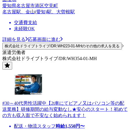
愛知県名古屋市港区空見町
名古屋駅、金山(愛知)駅、大曽根駅
交通費支給
未経験OK
詳細を見る
応募画面に進む
株式会社ドライブトライブ/DR:WH223-01-MHのその他の求人を見る
派遣労働者
株式会社ドライブトライブ/DR:WH354-01-MH
#30～40代男性活躍中【2t車にてピアノ又はパソコン等の配
送業務】研修期間の給与変動なし★安心のスタート！初めて
の方も収入面で不安なく始められます！
配送・物流スタッフ
時給
1,550
円〜