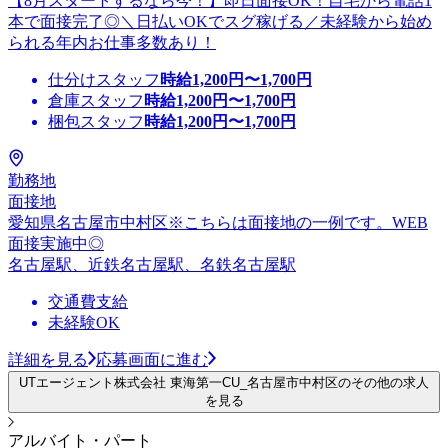
【8月スタートするなら今！】即日面接OK！自宅から電話1
本で面接完了◎＼日払いOKでスグ稼げる／未経験から始め
られる年内お仕事多数あり！
仕分けスタッフ
時給
1,200
円〜
1,700
円
倉庫スタッフ
時給
1,200
円〜
1,700
円
梱包スタッフ
時給
1,200
円〜
1,700
円
勤務地
面接地
愛知県名古屋市中村区※こちらは面接地の一例です。WEB
面接実施中◎
名古屋駅、近鉄名古屋駅、名鉄名古屋駅
交通費支給
未経験OK
詳細を見る
応募画面に進む
UTエージェント株式会社 東海第一CU_名古屋市中村区のその他の求人
を見る
アルバイト・パート