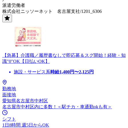
派遣労働者
株式会社ニッソーネット 名古屋支社/1201_6306
【急募】介護職／履歴書なしで即応募＆スグ開始！経験・知
識"0"OK【日払いOK】
施設・サービス系
時給
1,400
円〜
2,125
円
勤務地
面接地
愛知県名古屋市中村区
名古屋市中村区内に多数！＜駅チカ・車通勤okも有＞
シフト
1日8時間 週5日からOK