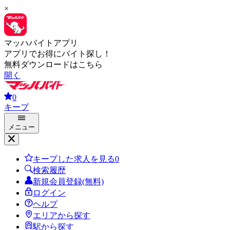
×
マッハバイトアプリ
アプリでお得にバイト探し！
無料ダウンロードはこちら
開く
0
キープ
メニュー
キープした求人を見る
0
検索履歴
新規会員登録(無料)
ログイン
ヘルプ
エリアから探す
駅から探す