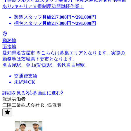
【長期フルタイムスタッフ募集♪】住み込み歓迎★社宅補助
あり♪キャリア支援制度◎簡単軽作業！
製造スタッフ
月給
217,000
円〜
291,000
円
梱包スタッフ
月給
217,000
円〜
291,000
円
勤務地
面接地
愛知県名古屋市 ※こちらは募集エリアとなります。実際の
勤務地は茨城県下妻市となります。
名古屋駅、金山(愛知)駅、名鉄名古屋駅
交通費支給
未経験OK
詳細を見る
応募画面に進む
派遣労働者
三陽工業株式会社 R_45/派豊