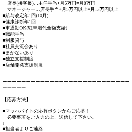
店長(接客長)…主任手当+月5万円=月8万円
マネージャー…店長手当+月5万円以上=月13万円以上
■給与改定年1回(10月)
■健康診断年1回
■車通勤OK(駐車場代全額支給)
■職能手当
■制服貸与
■社員交流会あり
■まかないあり
■独立支援制度
■店舗開発支援制度
ーーーーーーーーーーーーーーーーーーーーーーーーーーー
ーーーーー
【応募方法】
■マッハバイトの応募ボタンからご応募！
必要事項をご入力の上、送信して下さい。
↓
■担当者よりご連絡