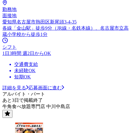
勤務地
面接地
愛知県名古屋市熱田区新尾頭3-4-35
各線「金山駅」徒歩9分（JR線・名鉄本線）、名古屋市立高
蔵小学校から徒歩1分
シフト
1日3時間 週2日からOK
交通費支給
未経験OK
短期OK
詳細を見る
応募画面に進む
アルバイト・パート
あと3日で掲載終了
牛角食べ放題専門店 中川中島店