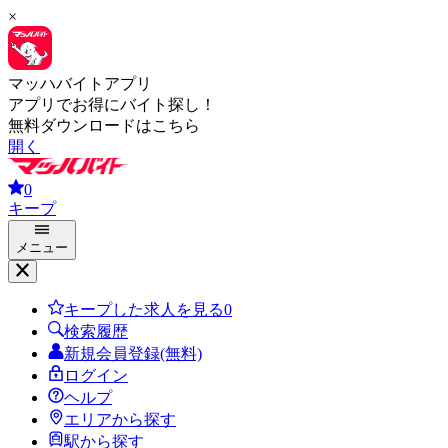
×
マッハバイトアプリ
アプリでお得にバイト探し！
無料ダウンロードはこちら
開く
0
キープ
メニュー
キープした求人を見る
0
検索履歴
新規会員登録(無料)
ログイン
ヘルプ
エリアから探す
駅から探す