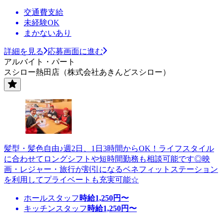
交通費支給
未経験OK
まかないあり
詳細を見る
応募画面に進む
アルバイト・パート
スシロー熱田店（株式会社あきんどスシロー）
髪型・髪色自由♪週2日、1日3時間からOK！ライフスタイル
に合わせてロングシフトや短時間勤務も相談可能です◎映
画・レジャー・旅行が割引になるベネフィットステーション
を利用してプライベートも充実可能☆
ホールスタッフ
時給
1,250
円〜
キッチンスタッフ
時給
1,250
円〜