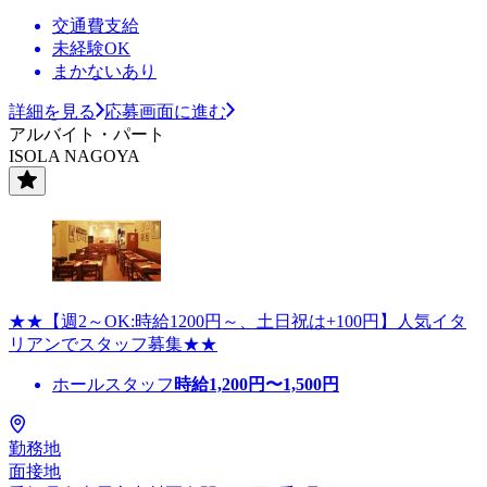
交通費支給
未経験OK
まかないあり
詳細を見る
応募画面に進む
アルバイト・パート
ISOLA NAGOYA
★★【週2～OK:時給1200円～、土日祝は+100円】人気イタ
リアンでスタッフ募集★★
ホールスタッフ
時給
1,200
円〜
1,500
円
勤務地
面接地