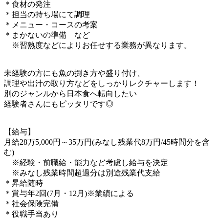
＊食材の発注
＊担当の持ち場にて調理
＊メニュー・コースの考案
＊まかないの準備 など
※習熟度などによりお任せする業務が異なります。
未経験の方にも魚の捌き方や盛り付け、
調理や出汁の取り方などをしっかりレクチャーします！
別のジャンルから日本食へ転向したい
経験者さんにもピッタリです◎
【給与】
月給28万5,000円～35万円(みなし残業代8万円/45時間分を含
む)
※経験・前職給・能力など考慮し給与を決定
※みなし残業時間超過分は別途残業代支給
＊昇給随時
＊賞与年2回(7月・12月)※業績による
＊社会保険完備
＊役職手当あり