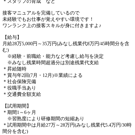
＊スタッフの育成 など
接客マニュアルを完備しているので
未経験でもお仕事が覚えやすい環境です！
ワンランク上の接客スキルが身に付きますよ♪
【給与】
月給28万5,000円～35万円(みなし残業代8万円/45時間分を含
む)
※経験・前職給・能力など考慮し給与を決定
※みなし残業時間超過分は別途残業代支給
＊昇給随時
＊賞与年2回(7月・12月)※業績による
＊社会保険完備
＊役職手当あり
＊交通費全額支給
【試用期間】
＊期間1～6ヶ月
※習熟度により研修期間の短縮あり
＊試用期間中は月給27万～28万円(みなし残業代5.4万円/30時
間分を含む)