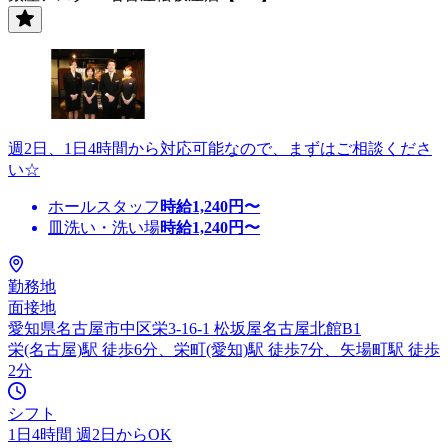
週2日、1日4時間から対応可能なので、まずはご相談くださ
い☆
ホールスタッフ
時給
1,240
円〜
皿洗い・洗い場
時給
1,240
円〜
勤務地
面接地
愛知県名古屋市中区栄3-16-1 松坂屋名古屋北館B1
栄(名古屋)駅 徒歩6分、栄町(愛知)駅 徒歩7分、矢場町駅 徒歩
2分
シフト
1日4時間 週2日からOK