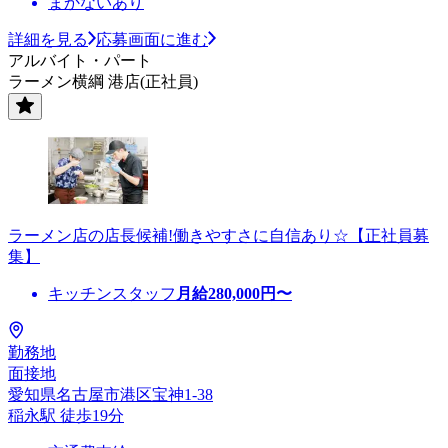
まかないあり
詳細を見る
応募画面に進む
アルバイト・パート
ラーメン横綱 港店(正社員)
ラーメン店の店長候補!働きやすさに自信あり☆【正社員募
集】
キッチンスタッフ
月給
280,000
円〜
勤務地
面接地
愛知県名古屋市港区宝神1-38
稲永駅 徒歩19分