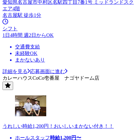
愛知県名古屋市中村区名駅四丁目7番1号 ミッドランドスク
エア4階
名古屋駅 徒歩1分
シフト
1日4時間 週2日からOK
交通費支給
未経験OK
まかないあり
詳細を見る
応募画面に進む
カレーハウスCoCo壱番屋 ナゴヤドーム店
うれしい時給1,200円！おいしいまかない付き！！
ホールスタッフ
時給
1,200
円〜