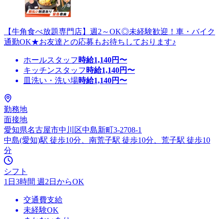
【牛角食べ放題専門店】週2～OK◎未経験歓迎！車・バイク
通勤OK★お友達との応募もお待ちしております♪
ホールスタッフ
時給
1,140
円〜
キッチンスタッフ
時給
1,140
円〜
皿洗い・洗い場
時給
1,140
円〜
勤務地
面接地
愛知県名古屋市中川区中島新町3-2708-1
中島(愛知)駅 徒歩10分、南荒子駅 徒歩10分、荒子駅 徒歩10
分
シフト
1日3時間 週2日からOK
交通費支給
未経験OK