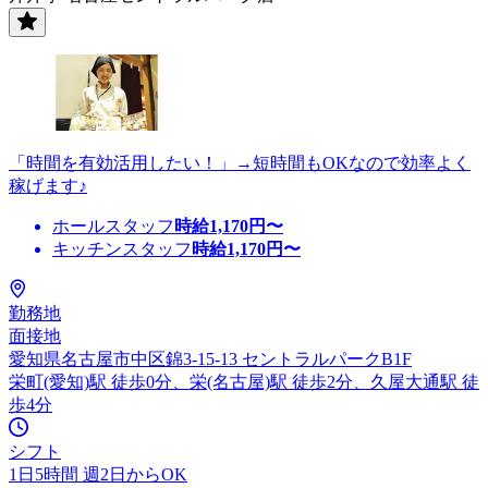
「時間を有効活用したい！」→短時間もOKなので効率よく
稼げます♪
ホールスタッフ
時給
1,170
円〜
キッチンスタッフ
時給
1,170
円〜
勤務地
面接地
愛知県名古屋市中区錦3-15-13 セントラルパークB1F
栄町(愛知)駅 徒歩0分、栄(名古屋)駅 徒歩2分、久屋大通駅 徒
歩4分
シフト
1日5時間 週2日からOK