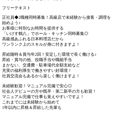
フリーテキスト
正社員◆2職種同時募集！高級店で未経験から接客・調理を
始めよう♪
お客様に特別なお時間を提供する
「いけす鶴八」でホール・キッチン同時募集◎
高級感あふれる日本料理店だから
ワンランク上のスキルが身に付きますよ！
昇給随時＆賞与年2回！安定した環境で長く働ける♪
昇給・賞与の他、役職手当や職能手当
まかない、交通費・駐車場代全額支給など
充実の福利厚生で働きやすい好環境！
社員交流会もあるから楽しく働けますよ！
未経験歓迎！マニュアル完備で安心◎
社会人デビューの方や既卒・第二新卒の方も歓迎！
マニュアル完備で仕事も覚えやすいですよ！
これまでには未経験から始めて
1年以内に昇格＆昇給した先輩も