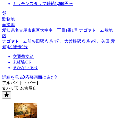
キッチンスタッフ
時給
1,200
円〜
勤務地
面接地
愛知県名古屋市東区大幸南一丁目1番1号 ナゴヤドーム敷地
内
ナゴヤドーム前矢田駅 徒歩4分、大曽根駅 徒歩9分、矢田(愛
知)駅 徒歩9分
交通費支給
未経験OK
まかないあり
詳細を見る
応募画面に進む
アルバイト・パート
宴ハゲ天 名古屋店