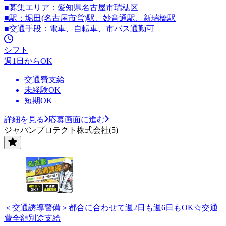
■募集エリア：愛知県名古屋市瑞穂区
■駅：堀田(名古屋市営)駅、妙音通駅、新瑞橋駅
■交通手段：電車、自転車、市バス通勤可
シフト
週1日からOK
交通費支給
未経験OK
短期OK
詳細を見る
応募画面に進む
ジャパンプロテクト株式会社(5)
＜交通誘導警備＞都合に合わせて週2日も週6日もOK☆交通
費全額別途支給