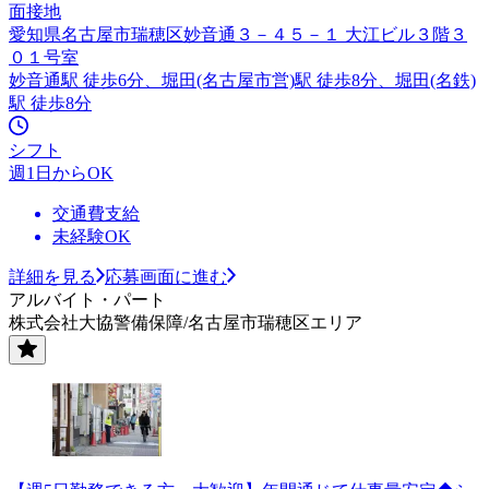
面接地
愛知県名古屋市瑞穂区妙音通３－４５－１ 大江ビル３階３
０１号室
妙音通駅 徒歩6分、堀田(名古屋市営)駅 徒歩8分、堀田(名鉄)
駅 徒歩8分
シフト
週1日からOK
交通費支給
未経験OK
詳細を見る
応募画面に進む
アルバイト・パート
株式会社大協警備保障/名古屋市瑞穂区エリア