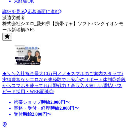
未経験OK
詳細を見る
応募画面に進む
派遣労働者
株式会社シエロ_愛知県【携帯キャ】ソフトバンクイオンモ
ール新瑞橋/AF5
★＼＼入社祝金最大10万円／／★スマホのご案内スタッフ♪
実績豊富なシエロなら未経験でも安心のサポート体制◎普段
からスマホを使ってれば即戦力！高収入＆嬉しい週払い/ス
ピード採用・WEB面談◎
携帯ショップ
時給
2,000
円〜
事務・受付・経理
時給
2,000
円〜
受付
時給
2,000
円〜