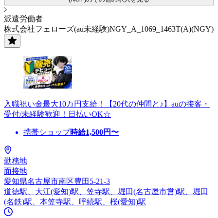
派遣労働者
株式会社フェローズ(au未経験)NGY_A_1069_1463T(A)(NGY)
入職祝い金最大10万円支給！【20代の仲間と♪】auの接客・
受付/未経験歓迎！日払いOK☆
携帯ショップ
時給
1,500
円〜
勤務地
面接地
愛知県名古屋市南区豊田5-21-3
道徳駅、大江(愛知)駅、笠寺駅、堀田(名古屋市営)駅、堀田
(名鉄)駅、本笠寺駅、呼続駅、桜(愛知)駅