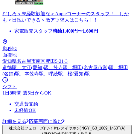
むしろ＜未経験歓迎な＞Appleコーナーのスタッフ！！しか
も＜日払いできる＞激アツ求人はこちら！！
家電販売スタッフ
時給
1,400
円〜
1,600
円
勤務地
面接地
愛知県名古屋市南区豊田5-21-3
道徳駅、大江(愛知)駅、笠寺駅、堀田(名古屋市営)駅、堀田
(名鉄)駅、本笠寺駅、呼続駅、桜(愛知)駅
シフト
1日8時間 週5日からOK
交通費支給
未経験OK
詳細を見る
応募画面に進む
株式会社フェローズ(ワイヤレスイヤホン)NGY_G3_1069_1463T(A)
(NGY)のその他の求人を見る