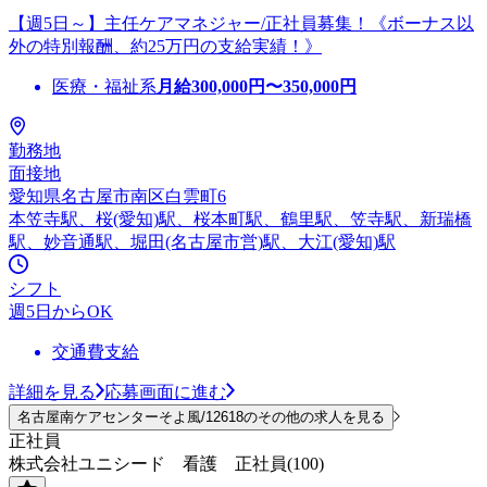
【週5日～】主任ケアマネジャー/正社員募集！《ボーナス以
外の特別報酬、約25万円の支給実績！》
医療・福祉系
月給
300,000
円〜
350,000
円
勤務地
面接地
愛知県名古屋市南区白雲町6
本笠寺駅、桜(愛知)駅、桜本町駅、鶴里駅、笠寺駅、新瑞橋
駅、妙音通駅、堀田(名古屋市営)駅、大江(愛知)駅
シフト
週5日からOK
交通費支給
詳細を見る
応募画面に進む
名古屋南ケアセンターそよ風/12618のその他の求人を見る
正社員
株式会社ユニシード 看護 正社員(100)