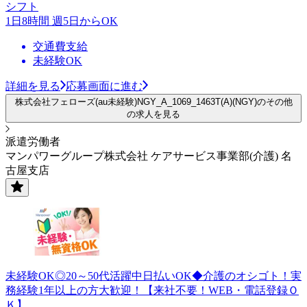
シフト
1日8時間 週5日からOK
交通費支給
未経験OK
詳細を見る
応募画面に進む
株式会社フェローズ(au未経験)NGY_A_1069_1463T(A)(NGY)のその他
の求人を見る
派遣労働者
マンパワーグループ株式会社 ケアサービス事業部(介護) 名
古屋支店
未経験OK◎20～50代活躍中日払いOK◆介護のオシゴト！実
務経験1年以上の方大歓迎！【来社不要！WEB・電話登録Ｏ
Ｋ】