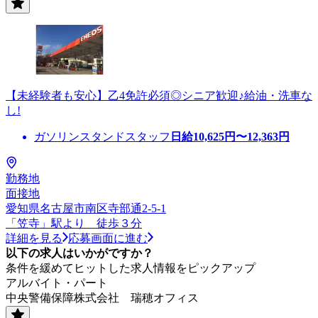
【未経験者も安心】乙4免許必須◎シニア歓迎♪給油・洗車な
し!
ガソリンスタンドスタッフ
日給
10,625
円〜
12,363
円
勤務地
面接地
愛知県名古屋市南区寺部通2-5-1
「笠寺」駅より 徒歩３分
詳細を見る
応募画面に進む
以下の求人はいかがですか？
条件を緩めてヒットした求人情報をピックアップ
アルバイト・パート
中央警備保障株式会社 瑞穂オフィス