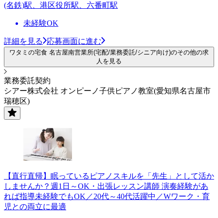
(名鉄)駅、港区役所駅、六番町駅
未経験OK
詳細を見る
応募画面に進む
ワタミの宅食 名古屋南営業所(宅配/業務委託/シニア向け)のその他の求
人を見る
業務委託契約
シアー株式会社 オンピーノ子供ピアノ教室(愛知県名古屋市
瑞穂区)
【直行直帰】眠っているピアノスキルを「先生」として活か
しませんか？週1日～OK・出張レッスン講師 演奏経験があ
れば指導未経験でもOK／20代～40代活躍中／Wワーク・育
児との両立に最適