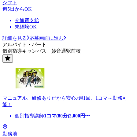
シフト
週5日からOK
交通費支給
未経験OK
詳細を見る
応募画面に進む
アルバイト・パート
個別指導キャンパス 妙音通駅前校
マニュアル、研修ありだから安心♪週1回、1コマ～勤務可
能！
個別指導講師
1コマ(80分)
2,000
円〜
勤務地