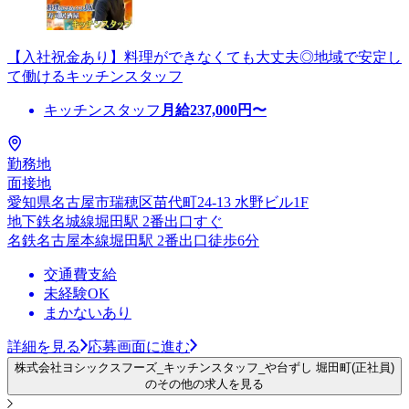
【入社祝金あり】料理ができなくても大丈夫◎地域で安定し
て働けるキッチンスタッフ
キッチンスタッフ
月給
237,000
円〜
勤務地
面接地
愛知県名古屋市瑞穂区苗代町24-13 水野ビル1F
地下鉄名城線堀田駅 2番出口すぐ
名鉄名古屋本線堀田駅 2番出口徒歩6分
交通費支給
未経験OK
まかないあり
詳細を見る
応募画面に進む
株式会社ヨシックスフーズ_キッチンスタッフ_や台ずし 堀田町(正社員)
のその他の求人を見る