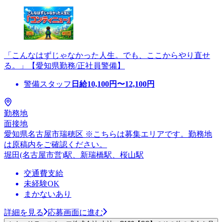
「こんなはずじゃなかった人生。でも、ここからやり直せ
る。」【愛知県勤務/正社員警備】
警備スタッフ
日給
10,100
円〜
12,100
円
勤務地
面接地
愛知県名古屋市瑞穂区 ※こちらは募集エリアです。勤務地
は原稿内をご確認ください。
堀田(名古屋市営)駅、新瑞橋駅、桜山駅
交通費支給
未経験OK
まかないあり
詳細を見る
応募画面に進む