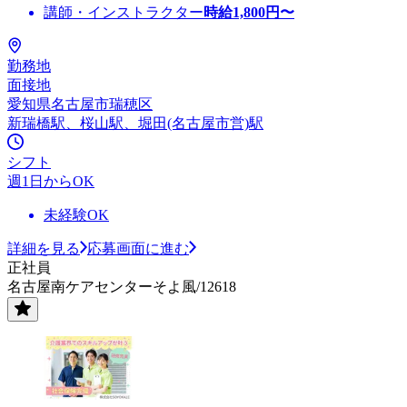
講師・インストラクター
時給
1,800
円〜
勤務地
面接地
愛知県名古屋市瑞穂区
新瑞橋駅、桜山駅、堀田(名古屋市営)駅
シフト
週1日からOK
未経験OK
詳細を見る
応募画面に進む
正社員
名古屋南ケアセンターそよ風/12618