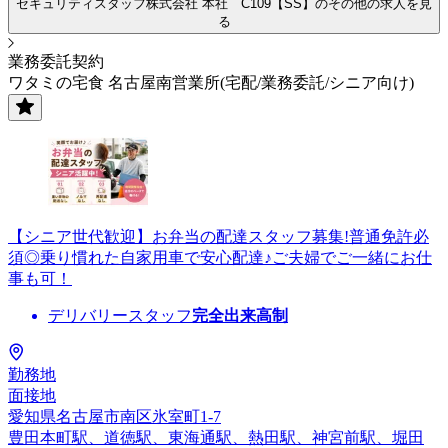
セキュリティスタッフ株式会社 本社 C109【SS】のその他の求人を見
る
業務委託契約
ワタミの宅食 名古屋南営業所(宅配/業務委託/シニア向け)
【シニア世代歓迎】お弁当の配達スタッフ募集!普通免許必
須◎乗り慣れた自家用車で安心配達♪ご夫婦でご一緒にお仕
事も可！
デリバリースタッフ
完全出来高制
勤務地
面接地
愛知県名古屋市南区氷室町1-7
豊田本町駅、道徳駅、東海通駅、熱田駅、神宮前駅、堀田