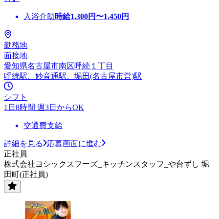
入浴介助
時給
1,300
円〜
1,450
円
勤務地
面接地
愛知県名古屋市南区呼続１丁目
呼続駅、妙音通駅、堀田(名古屋市営)駅
シフト
1日8時間 週3日からOK
交通費支給
詳細を見る
応募画面に進む
正社員
株式会社ヨシックスフーズ_キッチンスタッフ_や台ずし 堀
田町(正社員)