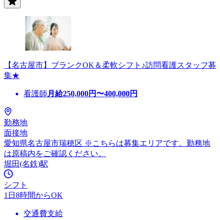
【名古屋市】ブランクOK＆柔軟シフト♪訪問看護スタッフ募
集★
看護師
月給
250,000
円〜
400,000
円
勤務地
面接地
愛知県名古屋市瑞穂区 ※こちらは募集エリアです。勤務地
は原稿内をご確認ください。
堀田(名鉄)駅
シフト
1日8時間からOK
交通費支給