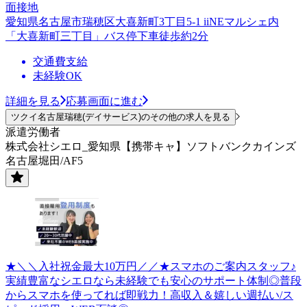
面接地
愛知県名古屋市瑞穂区大喜新町3丁目5-1 iiNEマルシェ内
「大喜新町三丁目」バス停下車徒歩約2分
交通費支給
未経験OK
詳細を見る
応募画面に進む
ツクイ名古屋瑞穂(デイサービス)のその他の求人を見る
派遣労働者
株式会社シエロ_愛知県【携帯キャ】ソフトバンクカインズ
名古屋堀田/AF5
★＼＼入社祝金最大10万円／／★スマホのご案内スタッフ♪
実績豊富なシエロなら未経験でも安心のサポート体制◎普段
からスマホを使ってれば即戦力！高収入＆嬉しい週払い/ス