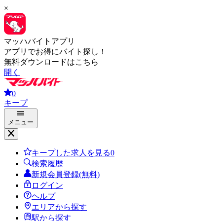
×
マッハバイトアプリ
アプリでお得にバイト探し！
無料ダウンロードはこちら
開く
0
キープ
メニュー
キープした求人を見る
0
検索履歴
新規会員登録(無料)
ログイン
ヘルプ
エリアから探す
駅から探す