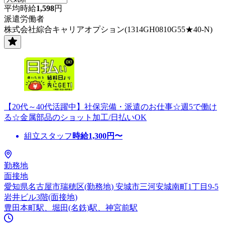
平均時給
1,598
円
派遣労働者
株式会社綜合キャリアオプション(1314GH0810G55★40-N)
【20代～40代活躍中】社保完備・派遣のお仕事☆週5で働け
る☆金属部品のショット加工/日払いOK
組立スタッフ
時給
1,300
円〜
勤務地
面接地
愛知県名古屋市瑞穂区(勤務地) 安城市三河安城南町1丁目9-5
岩井ビル3階(面接地)
豊田本町駅、堀田(名鉄)駅、神宮前駅