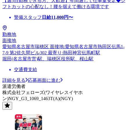
【週5日勤務できる方、大歓迎】年間通じて仕事量安定◆シ
フトカットの心配なし！腰を据えて働ける環境です
警備スタッフ
日給
11,000
円〜
勤務地
面接地
愛知県名古屋市瑞穂区 面接地:愛知県名古屋市熱田区伝馬1-
7-9 第2佐久間ビル302 最寄り:熱田神宮伝馬町駅
堀田(名古屋市営)駅、瑞穂区役所駅、桜山駅
交通費支給
詳細を見る
応募画面に進む
派遣労働者
株式会社フェローズ(ワイヤレスイヤホ
ン)NGY_G3_1069_1463T(A)(NGY)