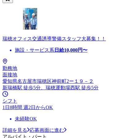
瑞穂オフィス交通誘導警備スタッフ大募集！！
施設・サービス系
日給
10,000
円〜
勤務地
面接地
愛知県名古屋市瑞穂区神前町2ー１９－２
新瑞橋駅 徒歩5分、瑞穂運動場西駅 徒歩5分
シフト
1日8時間 週2日からOK
未経験OK
詳細を見る
応募画面に進む
アルバイト・パート