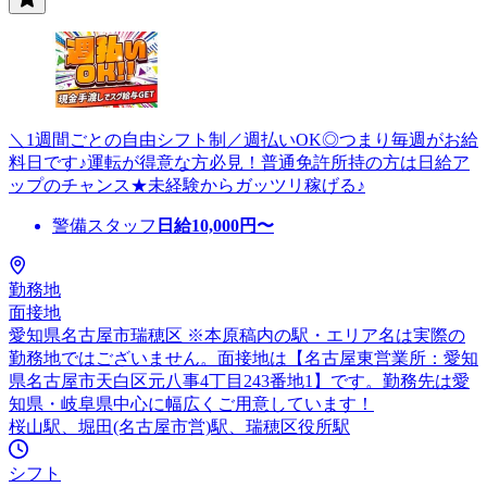
＼1週間ごとの自由シフト制／週払いOK◎つまり毎週がお給
料日です♪運転が得意な方必見！普通免許所持の方は日給ア
ップのチャンス★未経験からガッツリ稼げる♪
警備スタッフ
日給
10,000
円〜
勤務地
面接地
愛知県名古屋市瑞穂区 ※本原稿内の駅・エリア名は実際の
勤務地ではございません。面接地は【名古屋東営業所：愛知
県名古屋市天白区元八事4丁目243番地1】です。勤務先は愛
知県・岐阜県中心に幅広くご用意しています！
桜山駅、堀田(名古屋市営)駅、瑞穂区役所駅
シフト