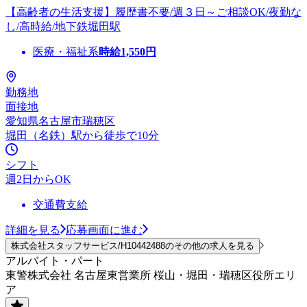
【高齢者の生活支援】履歴書不要/週３日～ご相談OK/夜勤な
し/高時給/地下鉄堀田駅
医療・福祉系
時給
1,550
円
勤務地
面接地
愛知県名古屋市瑞穂区
堀田（名鉄）駅から徒歩で10分
シフト
週2日からOK
交通費支給
詳細を見る
応募画面に進む
株式会社スタッフサービス/H10442488のその他の求人を見る
アルバイト・パート
東警株式会社 名古屋東営業所 桜山・堀田・瑞穂区役所エリ
ア