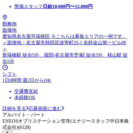
警備スタッフ
日給
10,000
円〜
12,000
円
勤務地
面接地
愛知県名古屋市瑞穂区 ※こちらは募集エリアの一例です。
＜面接地：名古屋市熱田区波寄町25-1 名鉄金山第一ビル8F
＞
新瑞橋駅 徒歩5分、堀田(名古屋市営)駅 徒歩5分、桜山駅 徒
歩5分
シフト
1日8時間 週2日からOK
交通費支給
未経験OK
詳細を見る
応募画面に進む
アルバイト・パート
ENEOSオブリステーション笠寺(エナジースタッフ中日本株
式会社)(6128)