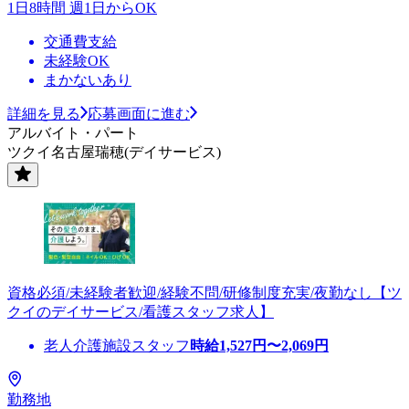
1日8時間 週1日からOK
交通費支給
未経験OK
まかないあり
詳細を見る
応募画面に進む
アルバイト・パート
ツクイ名古屋瑞穂(デイサービス)
資格必須/未経験者歓迎/経験不問/研修制度充実/夜勤なし【ツ
クイのデイサービス/看護スタッフ求人】
老人介護施設スタッフ
時給
1,527
円〜
2,069
円
勤務地