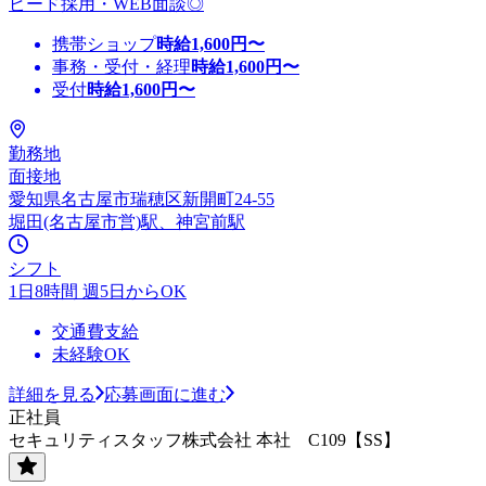
ピード採用・WEB面談◎
携帯ショップ
時給
1,600
円〜
事務・受付・経理
時給
1,600
円〜
受付
時給
1,600
円〜
勤務地
面接地
愛知県名古屋市瑞穂区新開町24-55
堀田(名古屋市営)駅、神宮前駅
シフト
1日8時間 週5日からOK
交通費支給
未経験OK
詳細を見る
応募画面に進む
正社員
セキュリティスタッフ株式会社 本社 C109【SS】