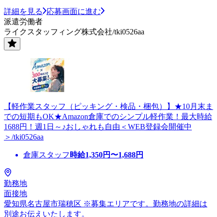
詳細を見る
応募画面に進む
派遣労働者
ライクスタッフィング株式会社/tki0526aa
【軽作業スタッフ（ピッキング・検品・梱包）】★10月末ま
での短期もOK★Amazon倉庫でのシンプル軽作業！最大時給
1688円！週1日～♪おしゃれも自由＜WEB登録会開催中
＞/tki0526aa
倉庫スタッフ
時給
1,350
円〜
1,688
円
勤務地
面接地
愛知県名古屋市瑞穂区 ※募集エリアです。勤務地の詳細は
別途お伝えいたします。