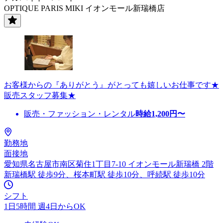
OPTIQUE PARIS MIKI イオンモール新瑞橋店
お客様からの『ありがとう』がとっても嬉しいお仕事です★
販売スタッフ募集★
販売・ファッション・レンタル
時給
1,200
円〜
勤務地
面接地
愛知県名古屋市南区菊住1丁目7-10 イオンモール新瑞橋 2階
新瑞橋駅 徒歩9分、桜本町駅 徒歩10分、呼続駅 徒歩10分
シフト
1日5時間 週4日からOK