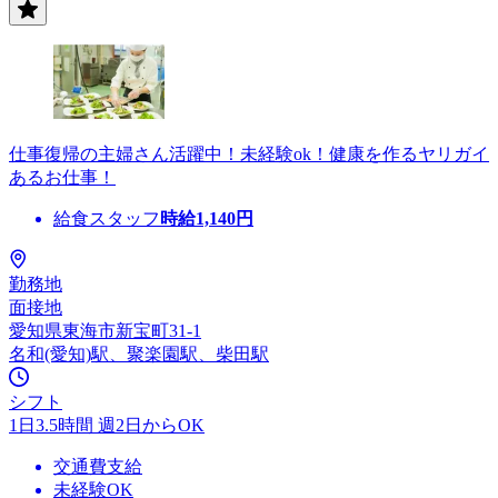
仕事復帰の主婦さん活躍中！未経験ok！健康を作るヤリガイ
あるお仕事！
給食スタッフ
時給
1,140
円
勤務地
面接地
愛知県東海市新宝町31-1
名和(愛知)駅、聚楽園駅、柴田駅
シフト
1日3.5時間 週2日からOK
交通費支給
未経験OK