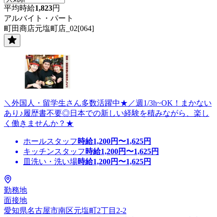
平均時給
1,823
円
アルバイト・パート
町田商店元塩町店_02[064]
＼外国人・留学生さん多数活躍中★／週1/3h~OK！まかない
あり♪履歴書不要◎日本での新しい経験を積みながら、楽し
く働きませんか？★
ホールスタッフ
時給
1,200
円〜
1,625
円
キッチンスタッフ
時給
1,200
円〜
1,625
円
皿洗い・洗い場
時給
1,200
円〜
1,625
円
勤務地
面接地
愛知県名古屋市南区元塩町2丁目2-2