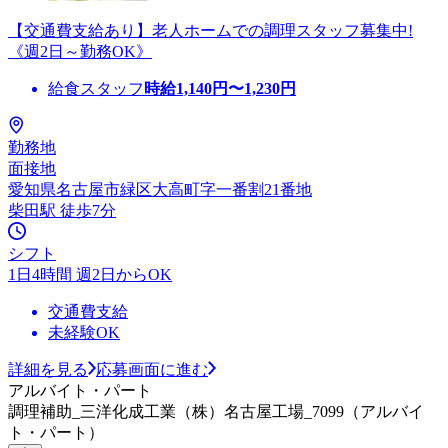
【交通費支給あり】老人ホームでの調理スタッフ募集中!
《週2日～勤務OK》
給食スタッフ
時給
1,140
円〜
1,230
円
勤務地
面接地
愛知県名古屋市緑区大高町字一番割21番地
柴田駅 徒歩7分
シフト
1日4時間 週2日からOK
交通費支給
未経験OK
詳細を見る
応募画面に進む
アルバイト・パート
調理補助_三洋化成工業（株）名古屋工場_7099（アルバイ
ト・パート）