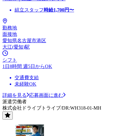
組立スタッフ
時給
1,700
円〜
勤務地
面接地
愛知県名古屋市港区
大江(愛知)駅
シフト
1日8時間 週5日からOK
交通費支給
未経験OK
詳細を見る
応募画面に進む
派遣労働者
株式会社ドライブトライブ/DR:WH318-01-MH