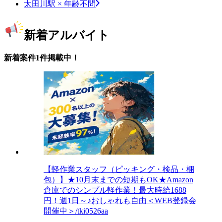
太田川駅 × 年齢不問
新着アルバイト
新着案件1件掲載中！
【軽作業スタッフ（ピッキング・検品・梱
包）】★10月末までの短期もOK★Amazon
倉庫でのシンプル軽作業！最大時給1688
円！週1日～♪おしゃれも自由＜WEB登録会
開催中＞/tki0526aa