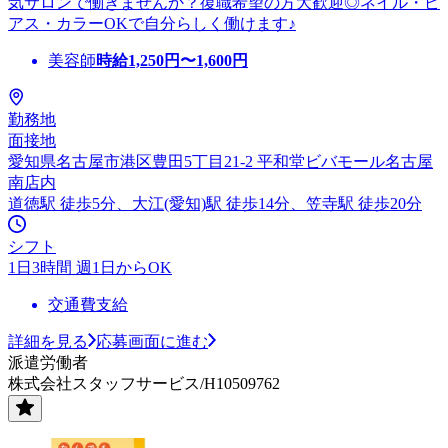
気サロンで働きませんか？復職希望の方大歓迎◎ネイル・ピ
アス・カラーOKで自分らしく働けます♪
美容師
時給
1,250
円〜
1,600
円
勤務地
面接地
愛知県名古屋市港区豊田5丁目21-2 平和堂ビバモール名古屋
南店内
道徳駅 徒歩5分、大江(愛知)駅 徒歩14分、笠寺駅 徒歩20分
シフト
1日3時間 週1日からOK
交通費支給
詳細を見る
応募画面に進む
派遣労働者
株式会社スタッフサービス/H10509762