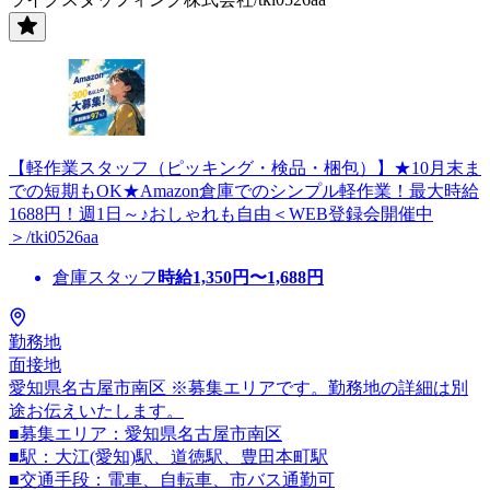
【軽作業スタッフ（ピッキング・検品・梱包）】★10月末ま
での短期もOK★Amazon倉庫でのシンプル軽作業！最大時給
1688円！週1日～♪おしゃれも自由＜WEB登録会開催中
＞/tki0526aa
倉庫スタッフ
時給
1,350
円〜
1,688
円
勤務地
面接地
愛知県名古屋市南区 ※募集エリアです。勤務地の詳細は別
途お伝えいたします。
■募集エリア：愛知県名古屋市南区
■駅：大江(愛知)駅、道徳駅、豊田本町駅
■交通手段：電車、自転車、市バス通勤可