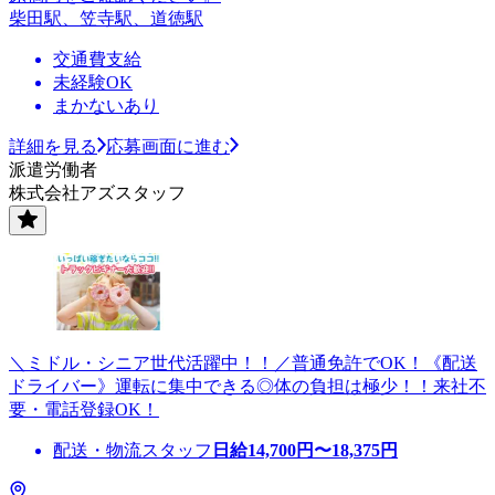
柴田駅、笠寺駅、道徳駅
交通費支給
未経験OK
まかないあり
詳細を見る
応募画面に進む
派遣労働者
株式会社アズスタッフ
＼ミドル・シニア世代活躍中！！／普通免許でOK！《配送
ドライバー》運転に集中できる◎体の負担は極少！！来社不
要・電話登録OK！
配送・物流スタッフ
日給
14,700
円〜
18,375
円