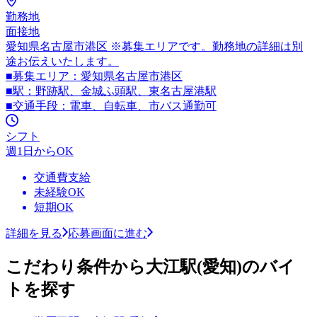
勤務地
面接地
愛知県名古屋市港区 ※募集エリアです。勤務地の詳細は別
途お伝えいたします。
■募集エリア：愛知県名古屋市港区
■駅：野跡駅、金城ふ頭駅、東名古屋港駅
■交通手段：電車、自転車、市バス通勤可
シフト
週1日からOK
交通費支給
未経験OK
短期OK
詳細を見る
応募画面に進む
こだわり条件から大江駅(愛知)のバイ
トを探す