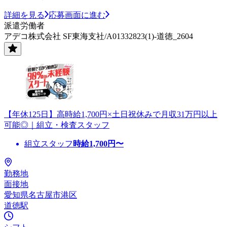
詳細を見る
応募画面に進む
派遣労働者
アデコ株式会社 SF東海支社/A01332823(1)-道徳_2604
【年休125日】高時給1,700円×土日祝休みで月収31万円以上
可能◎｜組立・検査スタッフ
組立スタッフ
時給
1,700
円〜
勤務地
面接地
愛知県名古屋市港区
道徳駅