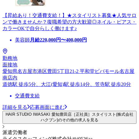
【昇給あり！交通費支給！】★スタイリスト募集★人気サロ
ンで働きませんか？復職希望の方大歓迎◎ネイル・ピアス・
カラーOKで自分らしく働けます♪
美容師
月給
220,000
円〜
400,000
円
勤務地
面接地
愛知県名古屋市港区豊田5丁目21-2 平和堂ビバモール名古屋
南店内
道徳駅 徒歩5分、大江(愛知)駅 徒歩14分、笠寺駅 徒歩20分
交通費支給
詳細を見る
応募画面に進む
HAIR STUDIO IWASAKI 愛知豊田店［正社員］スタイリスト(株式会社
ハクブン)のその他の求人を見る
派遣労働者
ライクスタッフィング株式会社/tki0526aa