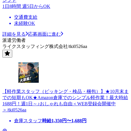
シフト
1日8時間 週5日からOK
交通費支給
未経験OK
詳細を見る
応募画面に進む
派遣労働者
ライクスタッフィング株式会社/tki0526aa
【軽作業スタッフ（ピッキング・検品・梱包）】★10月末ま
での短期もOK★Amazon倉庫でのシンプル軽作業！最大時給
1688円！週1日～♪おしゃれも自由＜WEB登録会開催中
＞/tki0526aa
倉庫スタッフ
時給
1,350
円〜
1,688
円