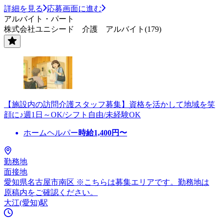
詳細を見る
応募画面に進む
アルバイト・パート
株式会社ユニシード 介護 アルバイト(179)
【施設内の訪問介護スタッフ募集】資格を活かして地域を笑
顔に♪週1日～OK/シフト自由/未経験OK
ホームヘルパー
時給
1,400
円〜
勤務地
面接地
愛知県名古屋市南区 ※こちらは募集エリアです。勤務地は
原稿内をご確認ください。
大江(愛知)駅