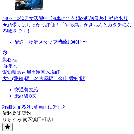
#30～40代男女活躍中【4t車にて衣類の配送業務】昇給あり
★頑張りはしっかり評価！「やる気」がきちんとカタチにな
る職場です！
配送・物流スタッフ
時給
1,300
円〜
勤務地
面接地
愛知県名古屋市港区木場町
大江(愛知)駅、名古屋駅、金山(愛知)駅
交通費支給
未経験OK
詳細を見る
応募画面に進む
業務委託契約
りらくる 南区浜田町店1