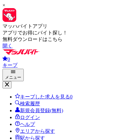
×
マッハバイトアプリ
アプリでお得にバイト探し！
無料ダウンロードはこちら
開く
0
キープ
メニュー
キープした求人を見る
0
検索履歴
新規会員登録(無料)
ログイン
ヘルプ
エリアから探す
駅から探す