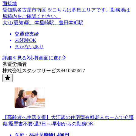
面接地
愛知県名古屋市南区 ※こちらは募集エリアです。勤務地は
原稿内をご確認ください。
大江(愛知)駅、本星崎駅、豊田本町駅
交通費支給
未経験OK
まかないあり
詳細を見る
応募画面に進む
派遣労働者
株式会社スタッフサービス/H10509627
【高齢者へ生活支援】大江駅の住宅型有料老人ホームで介護
職/履歴書不要/週3日～/早朝からの勤務OK
医療・福祉系
時給
1,400
円