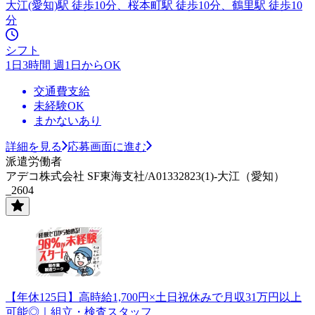
大江(愛知)駅 徒歩10分、桜本町駅 徒歩10分、鶴里駅 徒歩10
分
シフト
1日3時間 週1日からOK
交通費支給
未経験OK
まかないあり
詳細を見る
応募画面に進む
派遣労働者
アデコ株式会社 SF東海支社/A01332823(1)-大江（愛知）
_2604
【年休125日】高時給1,700円×土日祝休みで月収31万円以上
可能◎｜組立・検査スタッフ