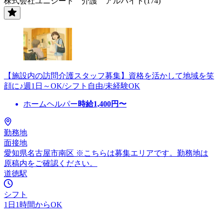
株式会社ユニシード 介護 アルバイト(174)
【施設内の訪問介護スタッフ募集】資格を活かして地域を笑
顔に♪週1日～OK/シフト自由/未経験OK
ホームヘルパー
時給
1,400
円〜
勤務地
面接地
愛知県名古屋市南区 ※こちらは募集エリアです。勤務地は
原稿内をご確認ください。
道徳駅
シフト
1日1時間からOK