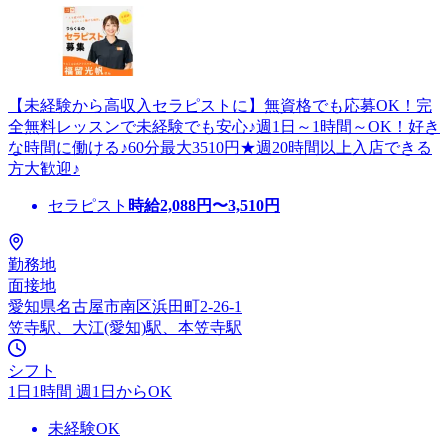
【未経験から高収入セラピストに】無資格でも応募OK！完
全無料レッスンで未経験でも安心♪週1日～1時間～OK！好き
な時間に働ける♪60分最大3510円★週20時間以上入店できる
方大歓迎♪
セラピスト
時給
2,088
円〜
3,510
円
勤務地
面接地
愛知県名古屋市南区浜田町2-26-1
笠寺駅、大江(愛知)駅、本笠寺駅
シフト
1日1時間 週1日からOK
未経験OK