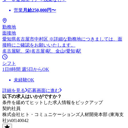
営業
月給
250,000
円〜
勤務地
面接地
愛知県名古屋市中村区 ※詳細な勤務地につきましては、面
接時にご確認をお願いいたします。
名古屋駅、栄(名古屋)駅、金山(愛知)駅
シフト
1日8時間 週5日からOK
未経験OK
詳細を見る
応募画面に進む
以下の求人はいかがですか？
条件を緩めてヒットした求人情報をピックアップ
契約社員
株式会社ヒト・コミュニケーションズ人材開発本部 (東海支
社)/s0f140042