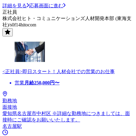
詳細を見る
応募画面に進む
正社員
株式会社ヒト・コミュニケーションズ人材開発本部 (東海支
社)/s0f14hitocom
<正社員>即日スタート！人材会社での営業のお仕事
営業
月給
250,000
円〜
勤務地
面接地
愛知県名古屋市中村区 ※詳細な勤務地につきましては、面
接時にご確認をお願いいたします。
名古屋駅