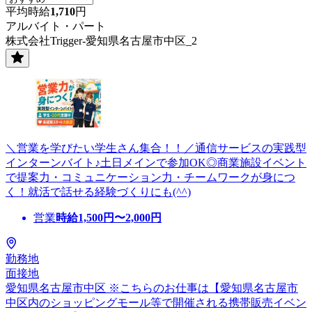
平均時給
1,710
円
アルバイト・パート
株式会社Trigger-愛知県名古屋市中区_2
＼営業を学びたい学生さん集合！！／通信サービスの実践型
インターンバイト♪土日メインで参加OK◎商業施設イベント
で提案力・コミュニケーション力・チームワークが身につ
く！就活で話せる経験づくりにも(^^)
営業
時給
1,500
円〜
2,000
円
勤務地
面接地
愛知県名古屋市中区 ※こちらのお仕事は【愛知県名古屋市
中区内のショッピングモール等で開催される携帯販売イベン