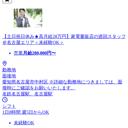
【土日祝日休み★高月給28万円】家電量販店の巡回スタッフ
＠名古屋エリア＜未経験OK＞
営業
月給
280,000
円〜
勤務地
面接地
愛知県名古屋市中村区 ※詳細な勤務地につきましては、面
接時にご確認をお願いいたします。
名鉄名古屋駅、名古屋駅
シフト
1日8時間 週5日からOK
未経験OK