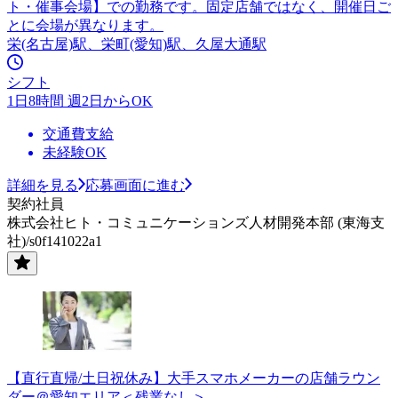
ト・催事会場】での勤務です。固定店舗ではなく、開催日ご
とに会場が異なります。
栄(名古屋)駅、栄町(愛知)駅、久屋大通駅
シフト
1日8時間 週2日からOK
交通費支給
未経験OK
詳細を見る
応募画面に進む
契約社員
株式会社ヒト・コミュニケーションズ人材開発本部 (東海支
社)/s0f141022a1
【直行直帰/土日祝休み】大手スマホメーカーの店舗ラウン
ダー＠愛知エリア＜残業なし＞