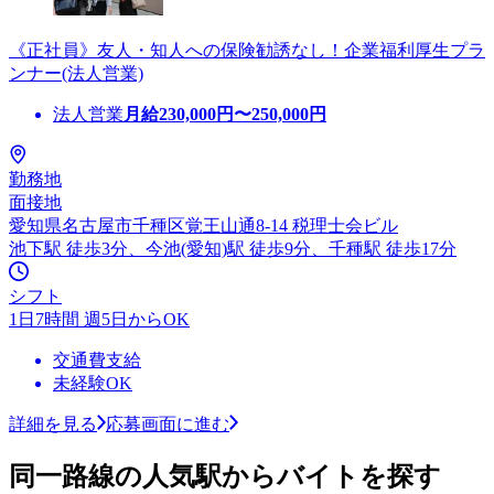
《正社員》友人・知人への保険勧誘なし！企業福利厚生プラ
ンナー(法人営業)
法人営業
月給
230,000
円〜
250,000
円
勤務地
面接地
愛知県名古屋市千種区覚王山通8-14 税理士会ビル
池下駅 徒歩3分、今池(愛知)駅 徒歩9分、千種駅 徒歩17分
シフト
1日7時間 週5日からOK
交通費支給
未経験OK
詳細を見る
応募画面に進む
同一路線の人気駅からバイトを探す