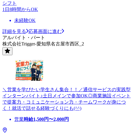
シフト
1日8時間からOK
未経験OK
詳細を見る
応募画面に進む
アルバイト・パート
株式会社Trigger-愛知県名古屋市西区_2
＼営業を学びたい学生さん集合！！／通信サービスの実践型
インターンバイト♪土日メインで参加OK◎商業施設イベント
で提案力・コミュニケーション力・チームワークが身につ
く！就活で話せる経験づくりにも(^^)
営業
時給
1,500
円〜
2,000
円