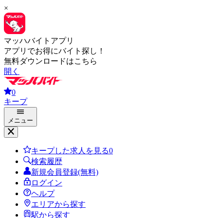
×
マッハバイトアプリ
アプリでお得にバイト探し！
無料ダウンロードはこちら
開く
0
キープ
メニュー
キープした求人を見る
0
検索履歴
新規会員登録(無料)
ログイン
ヘルプ
エリアから探す
駅から探す