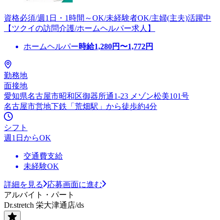
資格必須/週1日・1時間～OK/未経験者OK/主婦(主夫)活躍中
【ツクイの訪問介護/ホームヘルパー求人】
ホームヘルパー
時給
1,280
円〜
1,772
円
勤務地
面接地
愛知県名古屋市昭和区御器所通1-23 メゾン松美101号
名古屋市営地下鉄「荒畑駅」から徒歩約4分
シフト
週1日からOK
交通費支給
未経験OK
詳細を見る
応募画面に進む
アルバイト・パート
Dr.stretch 栄大津通店/ds