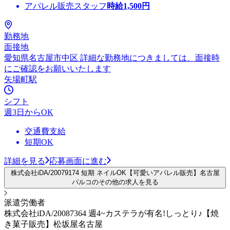
アパレル販売スタッフ
時給
1,500
円
勤務地
面接地
愛知県名古屋市中区 詳細な勤務地につきましては、面接時
にご確認をお願いいたします
矢場町駅
シフト
週3日からOK
交通費支給
短期OK
詳細を見る
応募画面に進む
株式会社iDA/20079174 短期 ネイルOK【可愛いアパレル販売】名古屋
パルコのその他の求人を見る
派遣労働者
株式会社iDA/20087364 週4~カステラが有名!しっとり♪【焼
き菓子販売】松坂屋名古屋