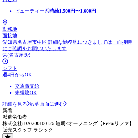
ビューティー系
時給
1,500
円〜
1,600
円
勤務地
面接地
愛知県名古屋市中区 詳細な勤務地につきましては、面接時
にご確認をお願いいたします
栄(名古屋)駅
シフト
週4日からOK
交通費支給
未経験OK
詳細を見る
応募画面に進む
新着
派遣労働者
株式会社iDA/200100126 短期×オープニング【ReFa/リファ】
販売スタッフ ラシック