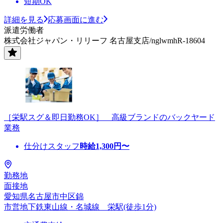
短期OK
詳細を見る
応募画面に進む
派遣労働者
株式会社ジャパン・リリーフ 名古屋支店/nglwmhR-18604
［栄駅スグ＆即日勤務OK］ 高級ブランドのバックヤード
業務
仕分けスタッフ
時給
1,300
円〜
勤務地
面接地
愛知県名古屋市中区錦
市営地下鉄東山線・名城線 栄駅(徒歩1分)