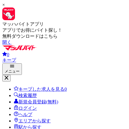
×
マッハバイトアプリ
アプリでお得にバイト探し！
無料ダウンロードはこちら
開く
0
キープ
メニュー
キープした求人を見る
0
検索履歴
新規会員登録(無料)
ログイン
ヘルプ
エリアから探す
駅から探す