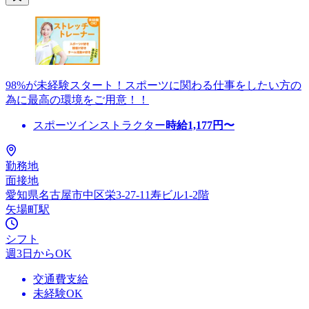
98%が未経験スタート！スポーツに関わる仕事をしたい方の
為に最高の環境をご用意！！
スポーツインストラクター
時給
1,177
円〜
勤務地
面接地
愛知県名古屋市中区栄3-27-11寿ビル1-2階
矢場町駅
シフト
週3日からOK
交通費支給
未経験OK