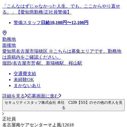
「こんなはずじゃなかった人生。でも、ここからやり直せ
る。」【愛知県勤務/正社員警備】
警備スタッフ
日給
10,100
円〜
12,100
円
勤務地
面接地
愛知県名古屋市瑞穂区 ※こちらは募集エリアです。勤務地
は原稿内をご確認ください。
堀田(名古屋市営)駅、新瑞橋駅、桜山駅
交通費支給
未経験OK
まかないあり
詳細を見る
応募画面に進む
セキュリティスタッフ株式会社 本社 C109【SS】のその他の求人を見
る
正社員
名古屋南ケアセンターそよ風/12618