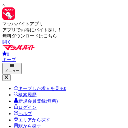
×
マッハバイトアプリ
アプリでお得にバイト探し！
無料ダウンロードはこちら
開く
0
キープ
メニュー
キープした求人を見る
0
検索履歴
新規会員登録(無料)
ログイン
ヘルプ
エリアから探す
駅から探す