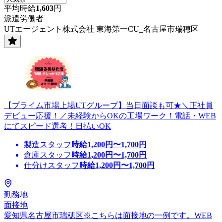
平均時給
1,603
円
派遣労働者
UTエージェント株式会社 東海第一CU_名古屋市瑞穂区
【プライム市場上場UTグループ】当日面談も可★＼正社員
デビュー応援！／未経験からOKの工場ワーク！電話・WEB
にてスピード選考！日払いOK
製造スタッフ
時給
1,200
円〜
1,700
円
倉庫スタッフ
時給
1,200
円〜
1,700
円
仕分けスタッフ
時給
1,200
円〜
1,700
円
勤務地
面接地
愛知県名古屋市瑞穂区※こちらは面接地の一例です。WEB