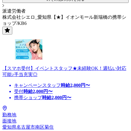
派遣労働者
株式会社シエロ_愛知県【★】イオンモール新瑞橋の携帯シ
ョップ/KB6
【スマホ受付】イベントスタッフ★未経験OK！週払い対応
可能♪手当充実◎
キャンペーンスタッフ
時給
2,000
円〜
受付
時給
2,000
円〜
携帯ショップ
時給
2,000
円〜
勤務地
面接地
愛知県名古屋市南区菊住