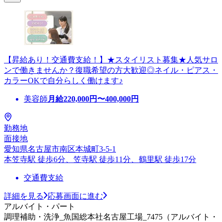
【昇給あり！交通費支給！】★スタイリスト募集★人気サロ
ンで働きませんか？復職希望の方大歓迎◎ネイル・ピアス・
カラーOKで自分らしく働けます♪
美容師
月給
220,000
円〜
400,000
円
勤務地
面接地
愛知県名古屋市南区本城町3-5-1
本笠寺駅 徒歩6分、笠寺駅 徒歩11分、鶴里駅 徒歩17分
交通費支給
詳細を見る
応募画面に進む
アルバイト・パート
調理補助・洗浄_魚国総本社名古屋工場_7475（アルバイト・