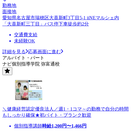
勤務地
面接地
愛知県名古屋市瑞穂区大喜新町3丁目5-1 iiNEマルシェ内
「大喜新町三丁目」バス停下車徒歩約2分
交通費支給
未経験OK
詳細を見る
応募画面に進む
アルバイト・パート
ナビ個別指導学院 弥富通校
＼健康経営認定優良法人／週1・1コマ～の勤務で自分の時間
もしっかり確保★初バイト・ブランク歓迎
個別指導講師
時給
1,200
円〜
1,466
円