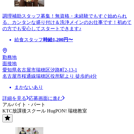
調理補助スタッフ募集！無資格・未経験でもすぐ始められ
る、カンタンな盛り付け＆洗浄メインのお仕事です！初めて
の方でも安心してスタートできます♪
給食スタッフ
時給
1,200
円〜
勤務地
面接地
愛知県名古屋市瑞穂区汐路町2-13-1
名古屋市桜通線瑞穂区役所駅より 徒歩約4分
まかないあり
詳細を見る
応募画面に進む
アルバイト・パート
KTC放課後スクール HugPON! 瑞穂教室