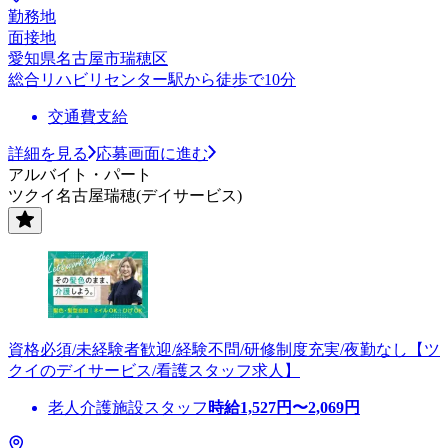
勤務地
面接地
愛知県名古屋市瑞穂区
総合リハビリセンター駅から徒歩で10分
交通費支給
詳細を見る
応募画面に進む
アルバイト・パート
ツクイ名古屋瑞穂(デイサービス)
資格必須/未経験者歓迎/経験不問/研修制度充実/夜勤なし【ツ
クイのデイサービス/看護スタッフ求人】
老人介護施設スタッフ
時給
1,527
円〜
2,069
円