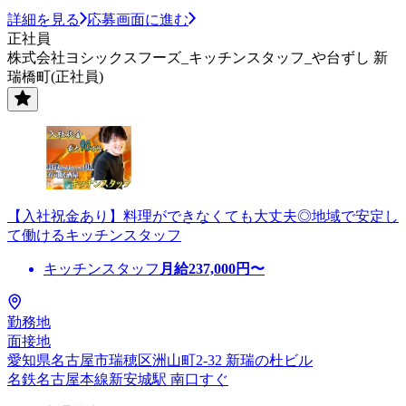
詳細を見る
応募画面に進む
正社員
株式会社ヨシックスフーズ_キッチンスタッフ_や台ずし 新
瑞橋町(正社員)
【入社祝金あり】料理ができなくても大丈夫◎地域で安定し
て働けるキッチンスタッフ
キッチンスタッフ
月給
237,000
円〜
勤務地
面接地
愛知県名古屋市瑞穂区洲山町2-32 新瑞の杜ビル
名鉄名古屋本線新安城駅 南口すぐ