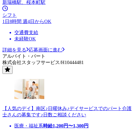
新瑞橋駅、桜本町駅
シフト
1日8時間 週4日からOK
交通費支給
未経験OK
詳細を見る
応募画面に進む
アルバイト・パート
株式会社スタッフサービス/H10444481
【人気のデイ】南区♪日曜休み♪デイサービスでのパート介護
士さんの募集です♪日数ご相談ください
医療・福祉系
時給
1,200
円〜
1,300
円