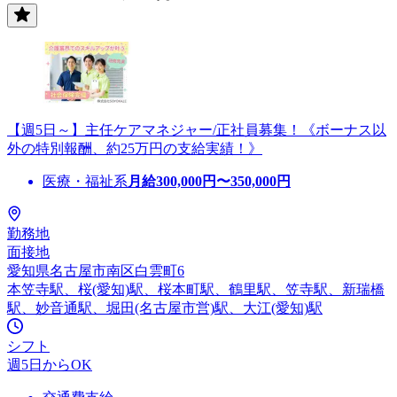
【週5日～】主任ケアマネジャー/正社員募集！《ボーナス以
外の特別報酬、約25万円の支給実績！》
医療・福祉系
月給
300,000
円〜
350,000
円
勤務地
面接地
愛知県名古屋市南区白雲町6
本笠寺駅、桜(愛知)駅、桜本町駅、鶴里駅、笠寺駅、新瑞橋
駅、妙音通駅、堀田(名古屋市営)駅、大江(愛知)駅
シフト
週5日からOK