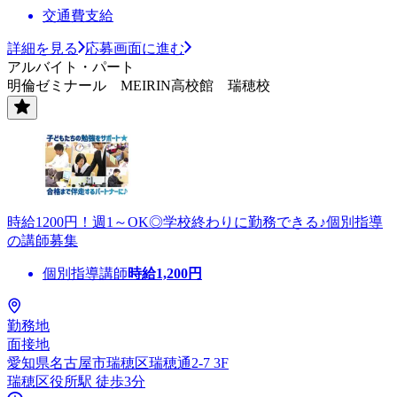
交通費支給
詳細を見る
応募画面に進む
アルバイト・パート
明倫ゼミナール MEIRIN高校館 瑞穂校
時給1200円！週1～OK◎学校終わりに勤務できる♪個別指導
の講師募集
個別指導講師
時給
1,200
円
勤務地
面接地
愛知県名古屋市瑞穂区瑞穂通2-7 3F
瑞穂区役所駅 徒歩3分