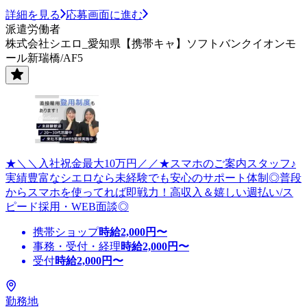
詳細を見る
応募画面に進む
派遣労働者
株式会社シエロ_愛知県【携帯キャ】ソフトバンクイオンモ
ール新瑞橋/AF5
★＼＼入社祝金最大10万円／／★スマホのご案内スタッフ♪
実績豊富なシエロなら未経験でも安心のサポート体制◎普段
からスマホを使ってれば即戦力！高収入＆嬉しい週払い/ス
ピード採用・WEB面談◎
携帯ショップ
時給
2,000
円〜
事務・受付・経理
時給
2,000
円〜
受付
時給
2,000
円〜
勤務地