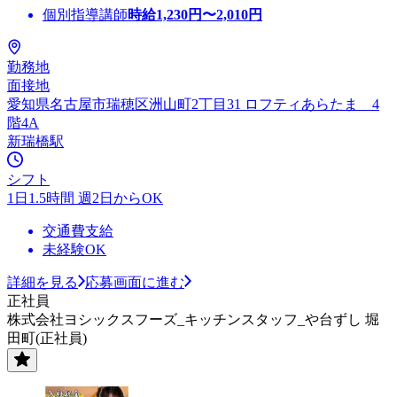
個別指導講師
時給
1,230
円〜
2,010
円
勤務地
面接地
愛知県名古屋市瑞穂区洲山町2丁目31 ロフティあらたま 4
階4A
新瑞橋駅
シフト
1日1.5時間 週2日からOK
交通費支給
未経験OK
詳細を見る
応募画面に進む
正社員
株式会社ヨシックスフーズ_キッチンスタッフ_や台ずし 堀
田町(正社員)