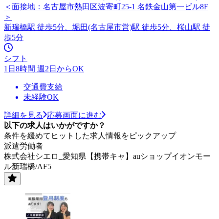
＜面接地：名古屋市熱田区波寄町25-1 名鉄金山第一ビル8F
＞
新瑞橋駅 徒歩5分、堀田(名古屋市営)駅 徒歩5分、桜山駅 徒
歩5分
シフト
1日8時間 週2日からOK
交通費支給
未経験OK
詳細を見る
応募画面に進む
以下の求人はいかがですか？
条件を緩めてヒットした求人情報をピックアップ
派遣労働者
株式会社シエロ_愛知県【携帯キャ】auショップイオンモー
ル新瑞橋/AF5