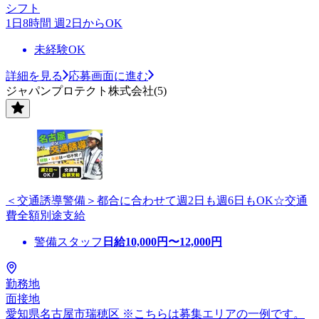
シフト
1日8時間 週2日からOK
未経験OK
詳細を見る
応募画面に進む
ジャパンプロテクト株式会社(5)
＜交通誘導警備＞都合に合わせて週2日も週6日もOK☆交通
費全額別途支給
警備スタッフ
日給
10,000
円〜
12,000
円
勤務地
面接地
愛知県名古屋市瑞穂区 ※こちらは募集エリアの一例です。