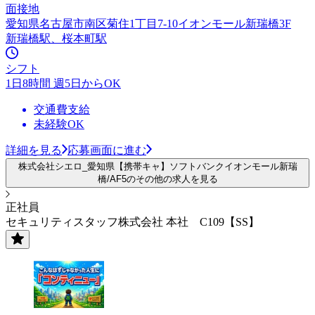
面接地
愛知県名古屋市南区菊住1丁目7-10イオンモール新瑞橋3F
新瑞橋駅、桜本町駅
シフト
1日8時間 週5日からOK
交通費支給
未経験OK
詳細を見る
応募画面に進む
株式会社シエロ_愛知県【携帯キャ】ソフトバンクイオンモール新瑞
橋/AF5のその他の求人を見る
正社員
セキュリティスタッフ株式会社 本社 C109【SS】