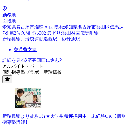
勤務地
面接地
愛知県名古屋市瑞穂区 面接地:愛知県名古屋市熱田区伝馬1-
7-9 第2佐久間ビル302 最寄り:熱田神宮伝馬町駅
新瑞橋駅、瑞穂運動場西駅、妙音通駅
交通費支給
詳細を見る
応募画面に進む
アルバイト・パート
個別指導塾プラボ 新瑞橋校
新瑞橋駅より徒歩1分★大学生積極採用中！未経験OK【個別
指導塾講師】