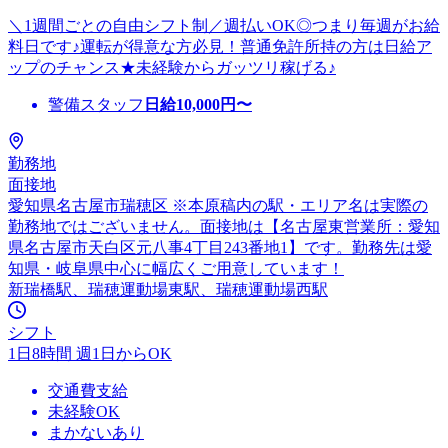
＼1週間ごとの自由シフト制／週払いOK◎つまり毎週がお給
料日です♪運転が得意な方必見！普通免許所持の方は日給ア
ップのチャンス★未経験からガッツリ稼げる♪
警備スタッフ
日給
10,000
円〜
勤務地
面接地
愛知県名古屋市瑞穂区 ※本原稿内の駅・エリア名は実際の
勤務地ではございません。面接地は【名古屋東営業所：愛知
県名古屋市天白区元八事4丁目243番地1】です。勤務先は愛
知県・岐阜県中心に幅広くご用意しています！
新瑞橋駅、瑞穂運動場東駅、瑞穂運動場西駅
シフト
1日8時間 週1日からOK
交通費支給
未経験OK
まかないあり