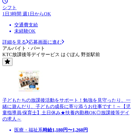
シフト
1日3時間 週1日からOK
交通費支給
未経験OK
詳細を見る
応募画面に進む
アルバイト・パート
KTC放課後等デイサービス はぐぽん 野並駅前
子どもたちの放課後活動をサポート！勉強を見守ったり、一
緒に遊んだり、子どもの成長に寄り添うお仕事です！～【児
童指導員/保育士】土日休み★扶養内勤務OK◎放課後等デイ
の求人～
医療・福祉系
時給
1,180
円〜
1,260
円