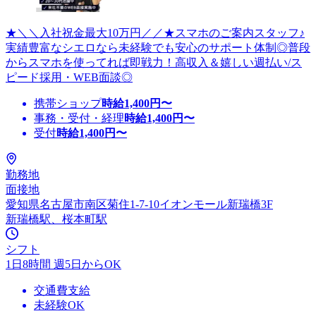
★＼＼入社祝金最大10万円／／★スマホのご案内スタッフ♪
実績豊富なシエロなら未経験でも安心のサポート体制◎普段
からスマホを使ってれば即戦力！高収入＆嬉しい週払い/ス
ピード採用・WEB面談◎
携帯ショップ
時給
1,400
円〜
事務・受付・経理
時給
1,400
円〜
受付
時給
1,400
円〜
勤務地
面接地
愛知県名古屋市南区菊住1-7-10イオンモール新瑞橋3F
新瑞橋駅、桜本町駅
シフト
1日8時間 週5日からOK
交通費支給
未経験OK