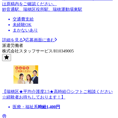
は原稿内をご確認ください。
妙音通駅、瑞穂区役所駅、瑞穂運動場東駅
交通費支給
未経験OK
まかないあり
詳細を見る
応募画面に進む
派遣労働者
株式会社スタッフサービス/H10349005
【瑞穂区★平均介護度2.5★高時給◎シフトご相談ください
☆経験者お待ちしております！】
医療・福祉系
時給
1,400
円