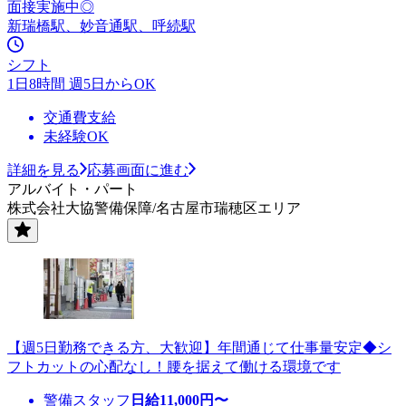
面接実施中◎
新瑞橋駅、妙音通駅、呼続駅
シフト
1日8時間 週5日からOK
交通費支給
未経験OK
詳細を見る
応募画面に進む
アルバイト・パート
株式会社大協警備保障/名古屋市瑞穂区エリア
【週5日勤務できる方、大歓迎】年間通じて仕事量安定◆シ
フトカットの心配なし！腰を据えて働ける環境です
警備スタッフ
日給
11,000
円〜