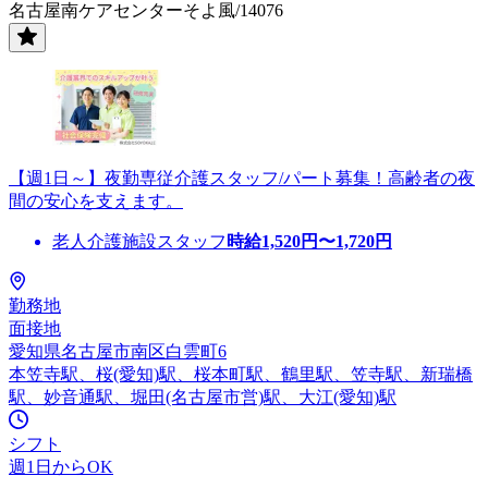
名古屋南ケアセンターそよ風/14076
【週1日～】夜勤専従介護スタッフ/パート募集！高齢者の夜
間の安心を支えます。
老人介護施設スタッフ
時給
1,520
円〜
1,720
円
勤務地
面接地
愛知県名古屋市南区白雲町6
本笠寺駅、桜(愛知)駅、桜本町駅、鶴里駅、笠寺駅、新瑞橋
駅、妙音通駅、堀田(名古屋市営)駅、大江(愛知)駅
シフト
週1日からOK