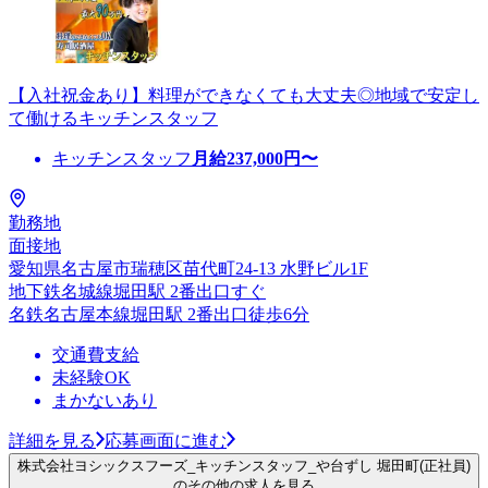
【入社祝金あり】料理ができなくても大丈夫◎地域で安定し
て働けるキッチンスタッフ
キッチンスタッフ
月給
237,000
円〜
勤務地
面接地
愛知県名古屋市瑞穂区苗代町24-13 水野ビル1F
地下鉄名城線堀田駅 2番出口すぐ
名鉄名古屋本線堀田駅 2番出口徒歩6分
交通費支給
未経験OK
まかないあり
詳細を見る
応募画面に進む
株式会社ヨシックスフーズ_キッチンスタッフ_や台ずし 堀田町(正社員)
のその他の求人を見る