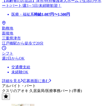
【高齢者のお世話】津市/特別養護老人ホームで生活のサポ
ート/パート/週3～5日/未経験歓迎！
医療・福祉系
時給
1,087
円〜
1,500
円
勤務地
面接地
三重県津市
江戸橋駅から徒歩で20分
シフト
週2日からOK
交通費支給
未経験OK
詳細を見る
応募画面に進む
アルバイト・パート
クスリのアオキ 久居薬局/医療事務パート(早番)