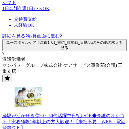
シフト
1日4時間 週1日からOK
交通費支給
未経験OK
詳細を見る
応募画面に進む
ユースタイルケア【津市】01_重訪_非常勤_日勤/Jaのその他の求人を
見る
派遣労働者
マンパワーグループ株式会社 ケアサービス事業部(介護) 三
重支店
経験が活かせる◎20～50代活躍中日払いOK◆介護のオシゴ
ト！実務経験1年以上の方大歓迎！【来社不要！WEB・電話
登録ＯＫ】