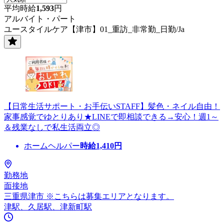
平均時給
1,593
円
アルバイト・パート
ユースタイルケア【津市】01_重訪_非常勤_日勤/Ja
【日常生活サポート・お手伝いSTAFF】髪色・ネイル自由！
家事感覚でゆとりあり★LINEで即相談できる→安心！週1～
＆残業なしで私生活両立◎
ホームヘルパー
時給
1,410
円
勤務地
面接地
三重県津市 ※こちらは募集エリアとなります。
津駅、久居駅、津新町駅