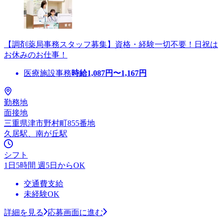
【調剤薬局事務スタッフ募集】資格・経験一切不要！日祝は
お休みのお仕事！
医療施設事務
時給
1,087
円〜
1,167
円
勤務地
面接地
三重県津市野村町855番地
久居駅、南が丘駅
シフト
1日5時間 週5日からOK
交通費支給
未経験OK
詳細を見る
応募画面に進む