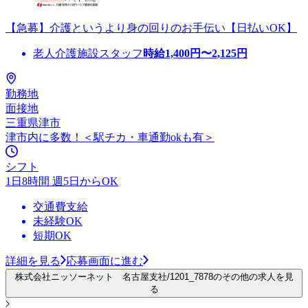
【急募】介護というより身の回りのお手伝い【日払いOK】
老人介護施設スタッフ
時給
1,400
円〜
2,125
円
勤務地
面接地
三重県津市
津市内に多数！＜駅チカ・車通勤okも有＞
シフト
1日8時間 週5日からOK
交通費支給
未経験OK
短期OK
詳細を見る
応募画面に進む
株式会社ニッソーネット 名古屋支社/1201_7878のその他の求人を見
る