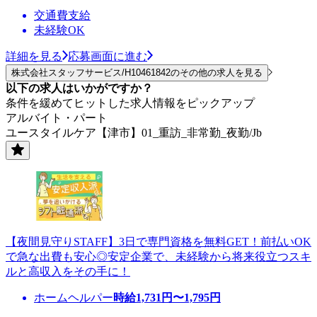
交通費支給
未経験OK
詳細を見る
応募画面に進む
株式会社スタッフサービス/H10461842のその他の求人を見る
以下の求人はいかがですか？
条件を緩めてヒットした求人情報をピックアップ
アルバイト・パート
ユースタイルケア【津市】01_重訪_非常勤_夜勤/Jb
【夜間見守りSTAFF】3日で専門資格を無料GET！前払いOK
で急な出費も安心◎安定企業で、未経験から将来役立つスキ
ルと高収入をその手に！
ホームヘルパー
時給
1,731
円〜
1,795
円