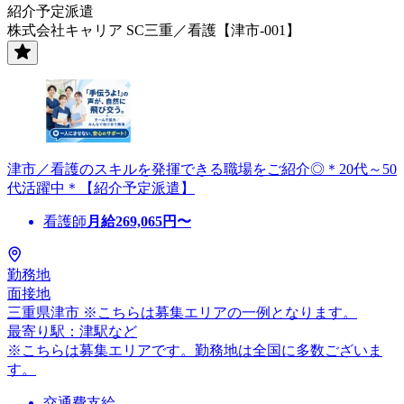
紹介予定派遣
株式会社キャリア SC三重／看護【津市-001】
津市／看護のスキルを発揮できる職場をご紹介◎＊20代～50
代活躍中＊【紹介予定派遣】
看護師
月給
269,065
円〜
勤務地
面接地
三重県津市 ※こちらは募集エリアの一例となります。
最寄り駅：津駅など
※こちらは募集エリアです。勤務地は全国に多数ございま
す。
交通費支給