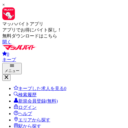
×
マッハバイトアプリ
アプリでお得にバイト探し！
無料ダウンロードはこちら
開く
0
キープ
メニュー
キープした求人を見る
0
検索履歴
新規会員登録(無料)
ログイン
ヘルプ
エリアから探す
駅から探す