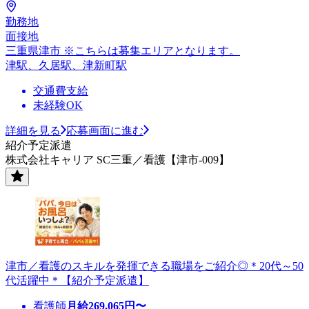
勤務地
面接地
三重県津市 ※こちらは募集エリアとなります。
津駅、久居駅、津新町駅
交通費支給
未経験OK
詳細を見る
応募画面に進む
紹介予定派遣
株式会社キャリア SC三重／看護【津市-009】
津市／看護のスキルを発揮できる職場をご紹介◎＊20代～50
代活躍中＊【紹介予定派遣】
看護師
月給
269,065
円〜