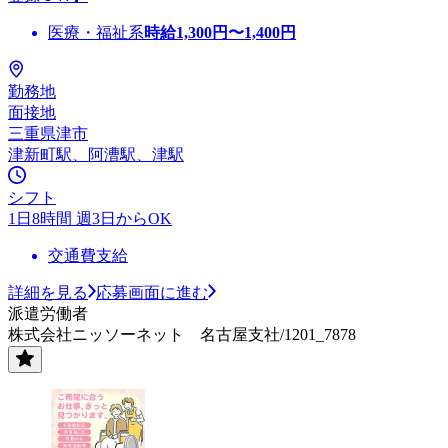
医療・福祉系
時給
1,300
円〜
1,400
円
勤務地
面接地
三重県津市
津新町駅、阿漕駅、津駅
シフト
1日8時間 週3日からOK
交通費支給
詳細を見る
応募画面に進む
派遣労働者
株式会社ニッソーネット 名古屋支社/1201_7878