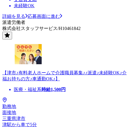
未経験OK
詳細を見る
応募画面に進む
派遣労働者
株式会社スタッフサービス/H10461842
【津市♪有料老人ホームで介護職員募集♪♪派遣♪未経験OK♪介
福お持ちの方♪車通勤OK♪】
医療・福祉系
時給
1,500
円
勤務地
面接地
三重県津市
津駅から車で5分