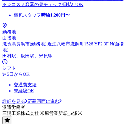
る☆コスメ容器の傷チェック/日払いOK
梱包スタッフ
時給
1,200
円〜
勤務地
面接地
滋賀県長浜市(勤務地) 近江八幡市鷹飼町1526 YP2 3F N(面接
地)
田村駅、坂田駅、米原駅
シフト
週5日からOK
交通費支給
未経験OK
詳細を見る
応募画面に進む
派遣労働者
三陽工業株式会社 米原営業所②_5/派米