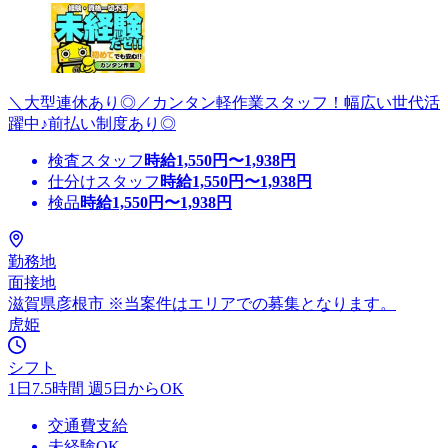
＼大型連休あり◎／カンタン軽作業スタッフ！幅広い世代活
躍中♪前払い制度あり◎
検査スタッフ
時給
1,550
円〜
1,938
円
仕分けスタッフ
時給
1,550
円〜
1,938
円
検品
時給
1,550
円〜
1,938
円
勤務地
面接地
滋賀県彦根市 ※当案件はエリアでの募集となります。
虎姫
シフト
1日7.5時間 週5日からOK
交通費支給
未経験OK