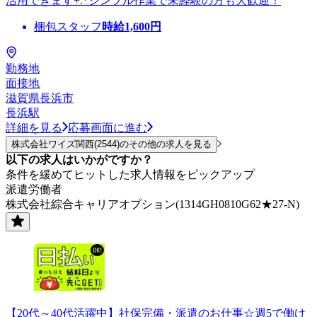
活用できます+.*シンプル作業で未経験の方も大歓迎！
梱包スタッフ
時給
1,600
円
勤務地
面接地
滋賀県長浜市
長浜駅
詳細を見る
応募画面に進む
株式会社ワイズ関西(2544)のその他の求人を見る
以下の求人はいかがですか？
条件を緩めてヒットした求人情報をピックアップ
派遣労働者
株式会社綜合キャリアオプション(1314GH0810G62★27-N)
【20代～40代活躍中】社保完備・派遣のお仕事☆週5で働け