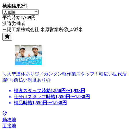
検索結果
2
件
平均時給
1,769
円
派遣労働者
三陽工業株式会社 米原営業所②_4/派米
＼大型連休あり◎／カンタン軽作業スタッフ！幅広い世代活
躍中♪前払い制度あり◎
検査スタッフ
時給
1,550
円〜
1,938
円
仕分けスタッフ
時給
1,550
円〜
1,938
円
検品
時給
1,550
円〜
1,938
円
勤務地
面接地