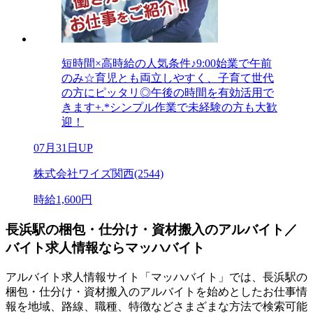
短時間×高時給の人気条件♪9:00始業で午前
のみ☆育児とも両立しやすく、子育て世代
の方にピッタリ◎午後の時間を有効活用で
きます+.*シンプル作業で未経験の方も大歓
迎！
07月31日UP
株式会社ワイズ関西(2544)
時給1,600円
長浜駅の梱包・仕分け・資材搬入のアルバイト／
バイト求人情報ならマッハバイト
アルバイト求人情報サイト「マッハバイト」では、長浜駅の
梱包・仕分け・資材搬入のアルバイトを始めとしたお仕事情
報を地域、路線、職種、特徴などさまざまな方法で検索可能