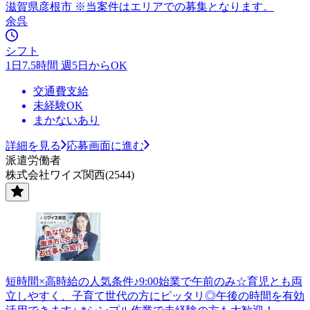
滋賀県彦根市 ※当案件はエリアでの募集となります。
余呉
シフト
1日7.5時間 週5日からOK
交通費支給
未経験OK
まかないあり
詳細を見る
応募画面に進む
派遣労働者
株式会社ワイズ関西(2544)
短時間×高時給の人気条件♪9:00始業で午前のみ☆育児とも両
立しやすく、子育て世代の方にピッタリ◎午後の時間を有効