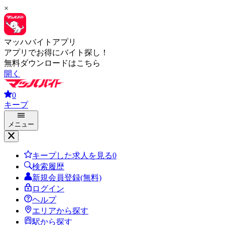
×
マッハバイトアプリ
アプリでお得にバイト探し！
無料ダウンロードはこちら
開く
0
キープ
メニュー
キープした求人を見る
0
検索履歴
新規会員登録(無料)
ログイン
ヘルプ
エリアから探す
駅から探す