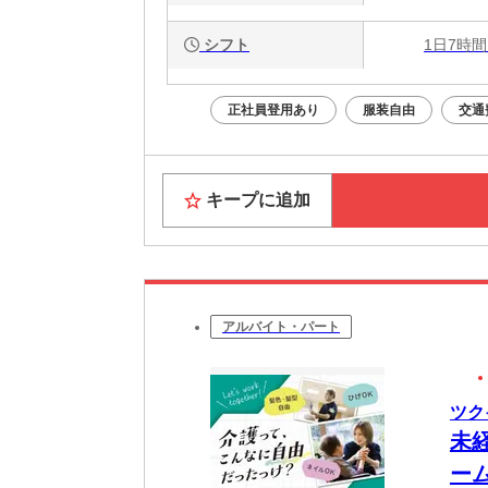
シフト
1日7時間
正社員登用あり
服装自由
交通
キープに追加
アルバイト・パート
ツク
未
ー