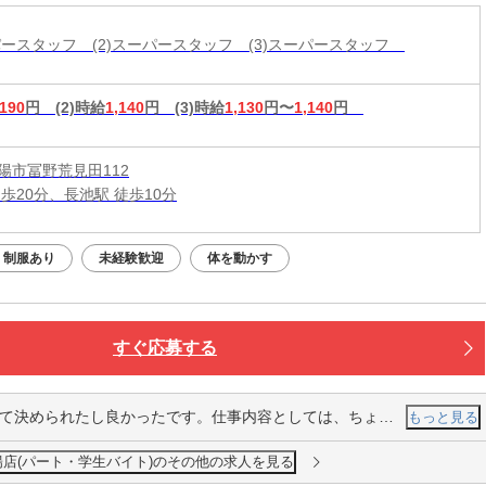
ーパースタッフ (2)スーパースタッフ (3)スーパースタッフ
,190
円
(2)時給
1,140
円
(3)時給
1,130
円〜
1,140
円
陽市冨野荒見田112
歩20分、長池駅 徒歩10分
制服あり
未経験歓迎
体を動かす
すぐ応募する
たです。仕事内容としては、ちょっと難しい部分もありますが、慣れていけば大丈夫と思います。
もっと見る
陽店(パート・学生バイト)のその他の求人を見る