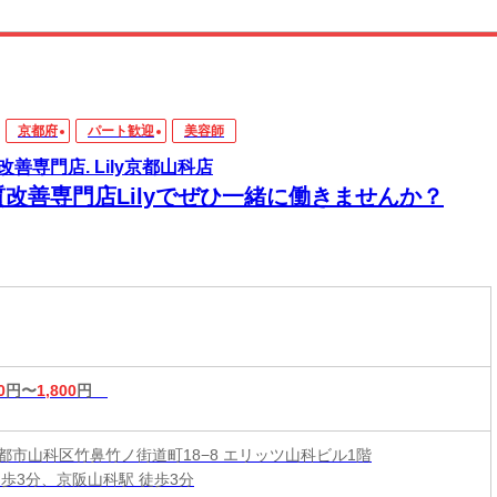
京都府
パート歓迎
美容師
改善専門店. Lily京都山科店
質改善専門店Lilyでぜひ一緒に働きませんか？
0
円〜
1,800
円
都市山科区竹鼻竹ノ街道町18−8 エリッツ山科ビル1階
徒歩3分、京阪山科駅 徒歩3分