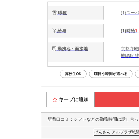
職種
(1)ス
給与
(1)時給
1
勤務地・面接地
京都府城
城陽駅 徒
高校生OK
曜日や時間が選べる
キープに追加
新着口コミ：
シフトなどの勤務時間は話し合って決められたし良かっ
げんさん アルプラザ城