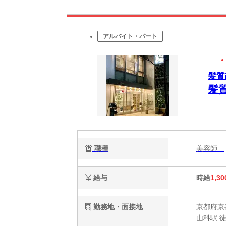
アルバイト・パート
髪質
髪
職種
美容師
給与
時給
1,30
勤務地・面接地
京都府京
山科駅 