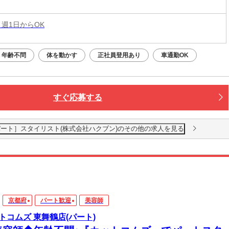
 週1日からOK
年齢不問
体を動かす
正社員登用あり
車通勤OK
すぐ応募する
城陽店［パート］スタイリスト(株式会社ハクブン)のその他の求人を見る
京都府
パート歓迎
美容師
トコムズ 東舞鶴店(パート)