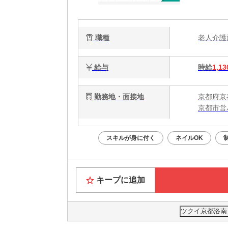
職種
老人介
給与
時給
1,13
勤務地・面接地
京都府京
京都市営
スキルが身に付く
ネイルOK
キープに追加
ツクイ京都洛南