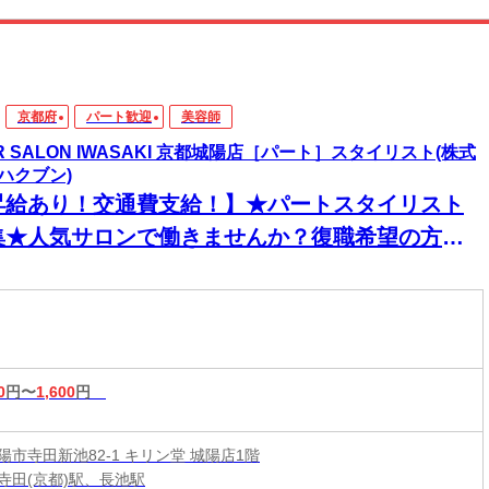
京都府
パート歓迎
美容師
IR SALON IWASAKI 京都城陽店［パート］スタイリスト(株式
ハクブン)
昇給あり！交通費支給！】★パートスタイリスト
集★人気サロンで働きませんか？復職希望の方大
迎◎ネイル・ピアス・カラーOKで自分らしく働け
♪
0
円〜
1,600
円
陽市寺田新池82-1 キリン堂 城陽店1階
寺田(京都)駅、長池駅