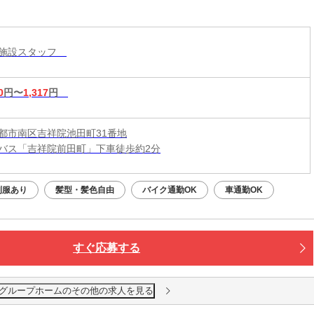
護施設スタッフ
0
円〜
1,317
円
都市南区吉祥院池田町31番地
バス「吉祥院前田町」下車徒歩約2分
制服あり
髪型・髪色自由
バイク通勤OK
車通勤OK
すぐ応募する
グループホームのその他の求人を見る