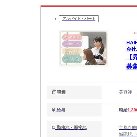
アルバイト・パート
HA
会社
【
募
歓
ます
職種
美容師
給与
時給
1,30
勤務地・面接地
京都府城
城陽駅、