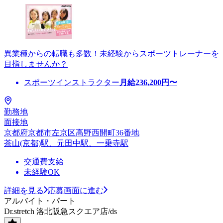
異業種からの転職も多数！未経験からスポーツトレーナーを
目指しませんか？
スポーツインストラクター
月給
236,200
円〜
勤務地
面接地
京都府京都市左京区高野西開町36番地
茶山(京都)駅、元田中駅、一乗寺駅
交通費支給
未経験OK
詳細を見る
応募画面に進む
アルバイト・パート
Dr.stretch 洛北阪急スクエア店/ds