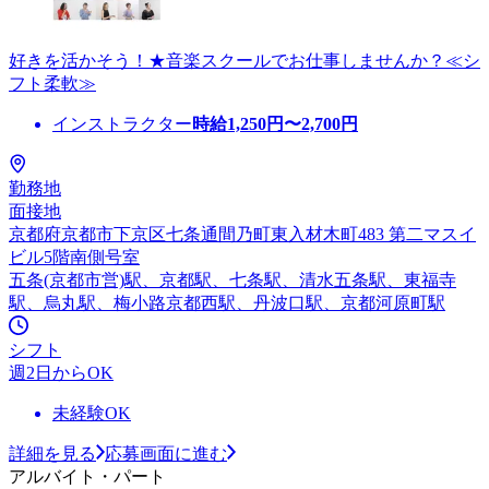
好きを活かそう！★音楽スクールでお仕事しませんか？≪シ
フト柔軟≫
インストラクター
時給
1,250
円〜
2,700
円
勤務地
面接地
京都府京都市下京区七条通間乃町東入材木町483 第二マスイ
ビル5階南側号室
五条(京都市営)駅、京都駅、七条駅、清水五条駅、東福寺
駅、烏丸駅、梅小路京都西駅、丹波口駅、京都河原町駅
シフト
週2日からOK
未経験OK
詳細を見る
応募画面に進む
アルバイト・パート