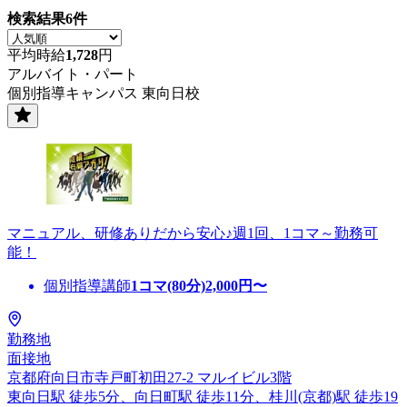
検索結果
6
件
平均時給
1,728
円
アルバイト・パート
個別指導キャンパス 東向日校
マニュアル、研修ありだから安心♪週1回、1コマ～勤務可
能！
個別指導講師
1コマ(80分)
2,000
円〜
勤務地
面接地
京都府向日市寺戸町初田27-2 マルイビル3階
東向日駅 徒歩5分、向日町駅 徒歩11分、桂川(京都)駅 徒歩19