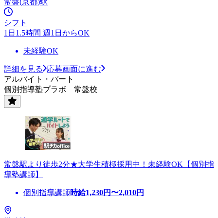
常盤(京都)駅
シフト
1日1.5時間 週1日からOK
未経験OK
詳細を見る
応募画面に進む
アルバイト・パート
個別指導塾プラボ 常盤校
常盤駅より徒歩2分★大学生積極採用中！未経験OK【個別指
導塾講師】
個別指導講師
時給
1,230
円〜
2,010
円