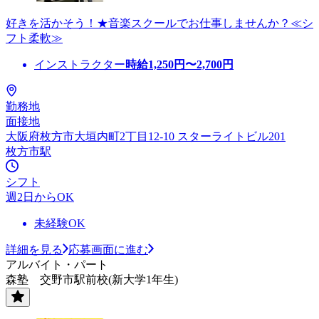
好きを活かそう！★音楽スクールでお仕事しませんか？≪シ
フト柔軟≫
インストラクター
時給
1,250
円〜
2,700
円
勤務地
面接地
大阪府枚方市大垣内町2丁目12-10 スターライトビル201
枚方市駅
シフト
週2日からOK
未経験OK
詳細を見る
応募画面に進む
アルバイト・パート
森塾 交野市駅前校(新大学1年生)