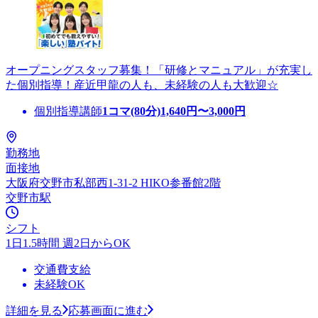
オープニングスタッフ募集！「研修とマニュアル」が充実し
た個別指導！産近甲龍の人も、未経験の人も大歓迎☆
個別指導講師
1コマ(80分)
1,640
円〜
3,000
円
勤務地
面接地
大阪府交野市私部西1-31-2 HIKO参番館2階
交野市駅
シフト
1日1.5時間 週2日からOK
交通費支給
未経験OK
詳細を見る
応募画面に進む