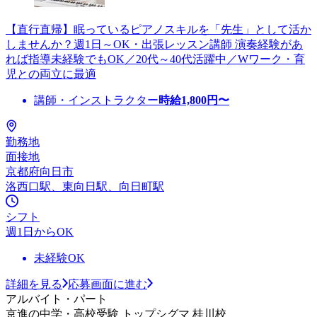
【直行直帰】眠っているピアノスキルを「先生」として活か
しませんか？週1日～OK・出張レッスン講師 演奏経験があ
れば指導未経験でもOK／20代～40代活躍中／Wワーク・育
児との両立に最適
講師・インストラクター
時給
1,800
円〜
勤務地
面接地
京都府向日市
洛西口駅、東向日駅、向日町駅
シフト
週1日からOK
未経験OK
詳細を見る
応募画面に進む
アルバイト・パート
京進の中学・高校受験 トップシグマ 桂川校