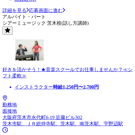
詳細を見る
応募画面に進む
アルバイト・パート
シアーミュージック 茨木校(話し方講師)
好きを活かそう！★音楽スクールでお仕事しませんか？≪シ
フト柔軟≫
インストラクター
時給
1,250
円〜
2,700
円
勤務地
面接地
大阪府茨木市永代町6-19 近藤ビル302
茨木市駅、ＪＲ総持寺駅、茨木駅、南茨木駅、宇野辺駅