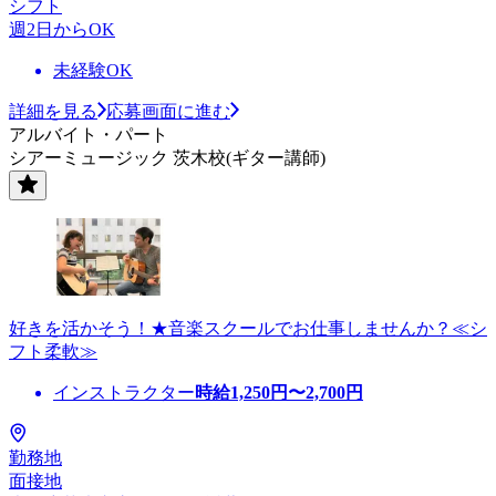
シフト
週2日からOK
未経験OK
詳細を見る
応募画面に進む
アルバイト・パート
シアーミュージック 茨木校(ギター講師)
好きを活かそう！★音楽スクールでお仕事しませんか？≪シ
フト柔軟≫
インストラクター
時給
1,250
円〜
2,700
円
勤務地
面接地