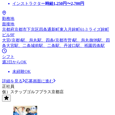
インストラクター
時給
1,250
円〜
2,700
円
勤務地
面接地
京都府京都市下京区四条通新町東入月鉾町61-3 ライズ鉾町
ビル9F
大宮(京都)駅、烏丸駅、四条(京都市営)駅、烏丸御池駅、四
条大宮駅、二条城前駅、二条駅、丹波口駅、祇園四条駅
シフト
週2日からOK
未経験OK
詳細を見る
応募画面に進む
正社員
仮）ステップゴルフプラス京都店