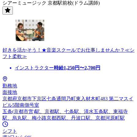
シアーミュージック 京都駅前校(ドラム講師)
好きを活かそう！★音楽スクールでお仕事しませんか？≪シ
フト柔軟≫
インストラクター
時給
1,250
円〜
2,700
円
勤務地
面接地
京都府京都市下京区七条通間乃町東入材木町483 第二マスイ
ビル5階南側号室
五条(京都市営)駅、京都駅、七条駅、清水五条駅、東福寺
駅、烏丸駅、梅小路京都西駅、丹波口駅、京都河原町駅
シフト