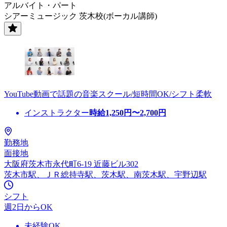
アルバイト・パート
シアーミュージック 茨木校(ボーカル講師)
YouTube動画で話題の音楽スクール/短時間OK/シフト柔軟
インストラクター
時給
1,250
円〜
2,700
円
勤務地
面接地
大阪府茨木市永代町6-19 近藤ビル302
茨木市駅、ＪＲ総持寺駅、茨木駅、南茨木駅、宇野辺駅
シフト
週2日からOK
未経験OK