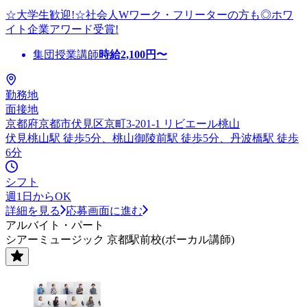
☆大学生歓迎!☆社会人Wワーク・フリーターの方も◎ホワ
イト企業アワード受賞!
集団授業講師
時給
2,100
円〜
勤務地
面接地
京都府京都市伏見区京町3-201-1 リビエール桃山
伏見桃山駅 徒歩5分、桃山御陵前駅 徒歩5分、丹波橋駅 徒歩
6分
シフト
週1日からOK
詳細を見る
応募画面に進む
アルバイト・パート
シアーミュージック 京都駅前校(ボーカル講師)