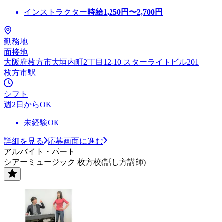
インストラクター
時給
1,250
円〜
2,700
円
勤務地
面接地
大阪府枚方市大垣内町2丁目12-10 スターライトビル201
枚方市駅
シフト
週2日からOK
未経験OK
詳細を見る
応募画面に進む
アルバイト・パート
シアーミュージック 枚方校(話し方講師)