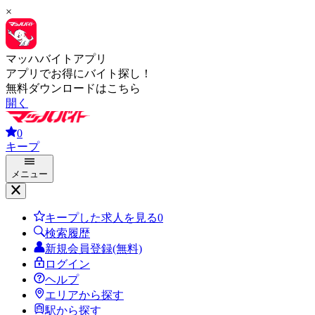
×
マッハバイトアプリ
アプリでお得にバイト探し！
無料ダウンロードはこちら
開く
0
キープ
メニュー
キープした求人を見る
0
検索履歴
新規会員登録(無料)
ログイン
ヘルプ
エリアから探す
駅から探す