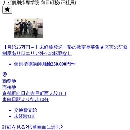
ナビ個別指導学院 向日町校(正社員)
【月給25万円～】未経験歓迎！塾の教室長募集★充実の研修
制度あり◎エリア外への転勤なし
個別指導講師
月給
250,000
円〜
勤務地
面接地
京都府向日市寺戸町西ノ段11-1
東向日駅より徒歩10分
交通費支給
未経験OK
詳細を見る
応募画面に進む