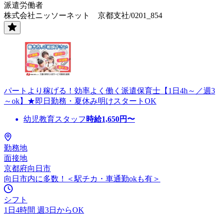
派遣労働者
株式会社ニッソーネット 京都支社/0201_854
パートより稼げる！効率よく働く派遣保育士【1日4h～／週3
～ok】★即日勤務・夏休み明けスタートOK
幼児教育スタッフ
時給
1,650
円〜
勤務地
面接地
京都府向日市
向日市内に多数！＜駅チカ・車通勤okも有＞
シフト
1日4時間 週3日からOK