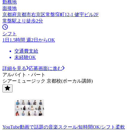
勤務地
面接地
京都府京都市右京区常盤窪町12-1 健宇ビル2F
常盤駅より徒歩2分
シフト
1日1.5時間 週2日からOK
交通費支給
未経験OK
詳細を見る
応募画面に進む
アルバイト・パート
シアーミュージック 京都校(ボーカル講師)
YouTube動画で話題の音楽スクール/短時間OK/シフト柔軟