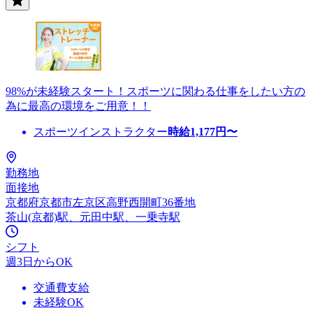
98%が未経験スタート！スポーツに関わる仕事をしたい方の
為に最高の環境をご用意！！
スポーツインストラクター
時給
1,177
円〜
勤務地
面接地
京都府京都市左京区高野西開町36番地
茶山(京都)駅、元田中駅、一乗寺駅
シフト
週3日からOK
交通費支給
未経験OK