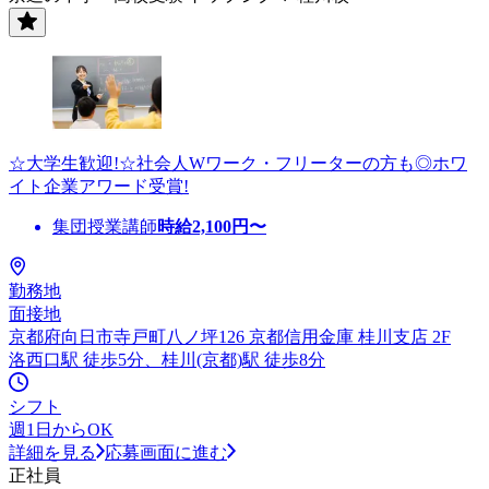
☆大学生歓迎!☆社会人Wワーク・フリーターの方も◎ホワ
イト企業アワード受賞!
集団授業講師
時給
2,100
円〜
勤務地
面接地
京都府向日市寺戸町八ノ坪126 京都信用金庫 桂川支店 2F
洛西口駅 徒歩5分、桂川(京都)駅 徒歩8分
シフト
週1日からOK
詳細を見る
応募画面に進む
正社員