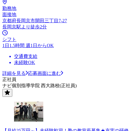
勤務地
面接地
京都府長岡京市開田三丁目7-27
長岡京駅より徒歩2分
シフト
1日1.5時間 週1日からOK
交通費支給
未経験OK
詳細を見る
応募画面に進む
正社員
ナビ個別指導学院 西大路校(正社員)
【月給25万円～】未経験歓迎！塾の教室長募集★充実の研修