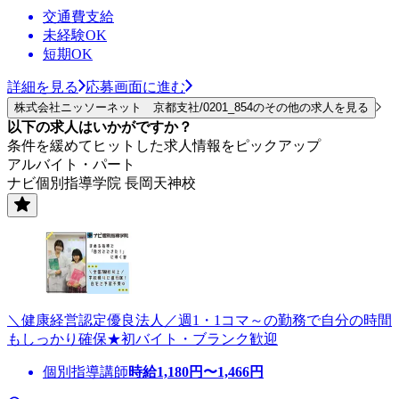
交通費支給
未経験OK
短期OK
詳細を見る
応募画面に進む
株式会社ニッソーネット 京都支社/0201_854のその他の求人を見る
以下の求人はいかがですか？
条件を緩めてヒットした求人情報をピックアップ
アルバイト・パート
ナビ個別指導学院 長岡天神校
＼健康経営認定優良法人／週1・1コマ～の勤務で自分の時間
もしっかり確保★初バイト・ブランク歓迎
個別指導講師
時給
1,180
円〜
1,466
円