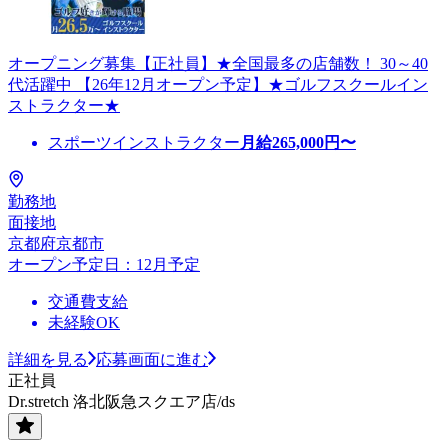
オープニング募集【正社員】★全国最多の店舗数！ 30～40
代活躍中 【26年12月オープン予定】★ゴルフスクールイン
ストラクター★
スポーツインストラクター
月給
265,000
円〜
勤務地
面接地
京都府京都市
オープン予定日：12月予定
交通費支給
未経験OK
詳細を見る
応募画面に進む
正社員
Dr.stretch 洛北阪急スクエア店/ds