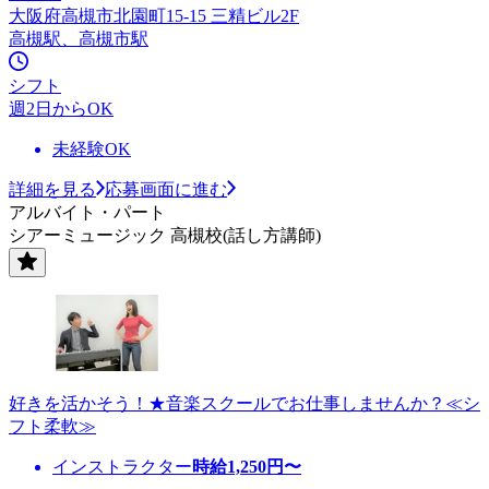
大阪府高槻市北園町15-15 三精ビル2F
高槻駅、高槻市駅
シフト
週2日からOK
未経験OK
詳細を見る
応募画面に進む
アルバイト・パート
シアーミュージック 高槻校(話し方講師)
好きを活かそう！★音楽スクールでお仕事しませんか？≪シ
フト柔軟≫
インストラクター
時給
1,250
円〜