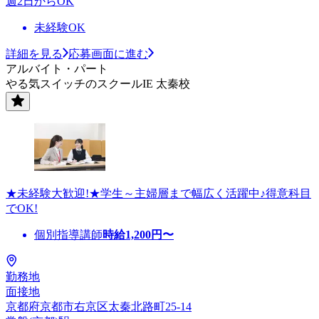
週2日からOK
未経験OK
詳細を見る
応募画面に進む
アルバイト・パート
やる気スイッチのスクールIE 太秦校
★未経験大歓迎!★学生～主婦層まで幅広く活躍中♪得意科目
でOK!
個別指導講師
時給
1,200
円〜
勤務地
面接地
京都府京都市右京区太秦北路町25-14