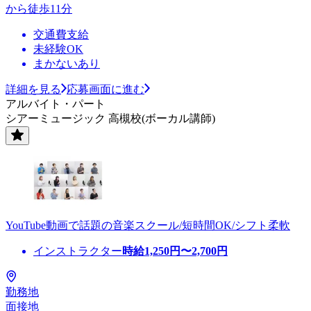
から徒歩11分
交通費支給
未経験OK
まかないあり
詳細を見る
応募画面に進む
アルバイト・パート
シアーミュージック 高槻校(ボーカル講師)
YouTube動画で話題の音楽スクール/短時間OK/シフト柔軟
インストラクター
時給
1,250
円〜
2,700
円
勤務地
面接地