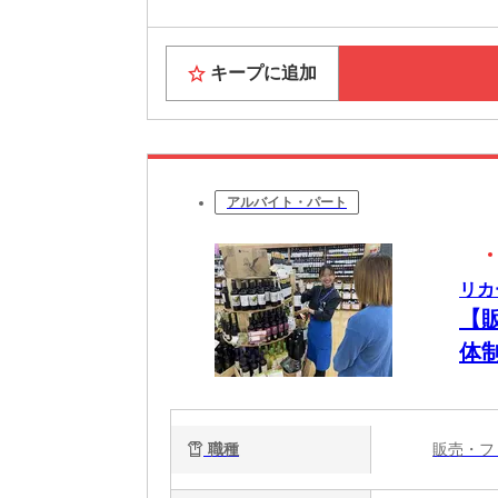
キープに追加
アルバイト・パート
リカ
【
体
職種
販売・