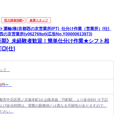
西大路御池駅
倉庫スタッフ
ト運輸(株)京都西の京営業所(PT)_仕分け作業（営業所）[仕]_
の京営業所(y062769pt)(広告No.Y00000613973)
長期》未経験者歓迎！簡単仕分け作業★シフト相
◎[仕]
タッフ
0
円〜
都市中京区西ノ京塚本町14 山陰本線「円町駅」より徒歩8分 ※下記
よび徒歩時間は、実際の勤務地とは異なる可能性がありますので、
ださい。