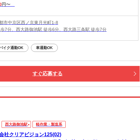
0
円〜
都市中京区西ノ京東月光町1-8
徒歩7分、西大路御池駅 徒歩6分、西大路三条駅 徒歩7分
バイク通勤OK
車通勤OK
すぐ応募する
西大路御池駅
軽作業・製造系
会社クリアビジョン125(02)