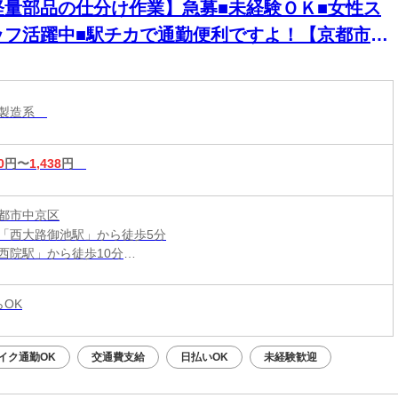
軽量部品の仕分け作業】急募■未経験ＯＫ■女性ス
ッフ活躍中■駅チカで通勤便利ですよ！【京都市中
西ノ京】Ｃ305-2-1
・製造系
0
円〜
1,438
円
都市中京区
「西大路御池駅」から徒歩5分
西院駅」から徒歩10分
自転車通勤OK
らOK
イク通勤OK
交通費支給
日払いOK
未経験歓迎