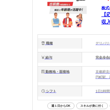
株式
【
収
職種
デリバ
給与
完全歩合
勤務地・面接地
京都府京
円町駅、
シフト
1日1時間
週１日からOK
スキルが身に付く