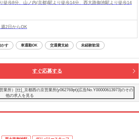
り徒歩8分、山ノ内(京都)駅より徒歩14分、西大路御池駅より徒歩14
 週2日からOK
動かす
車通勤OK
交通費支給
未経験歓迎
すぐ応募する
[仕]_京都西の京営業所(y062769pt)(広告No.Y00000613973)のその
他の求人を見る