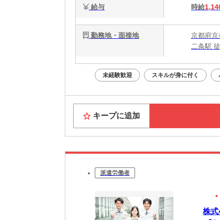
給与
時給
1,14
勤務地・面接地
京都府京
二条駅 
未経験歓迎
スキルが身に付く
キープに追加
派遣労働者
株式