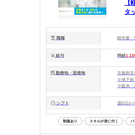
【
タ
京区
職種
軽作業
給与
時給
1,15
勤務地・面接地
京都府京
※地下鉄
※阪急「
バイク・
シフト
週5日か
制服あり
スキルが身に付く
バ