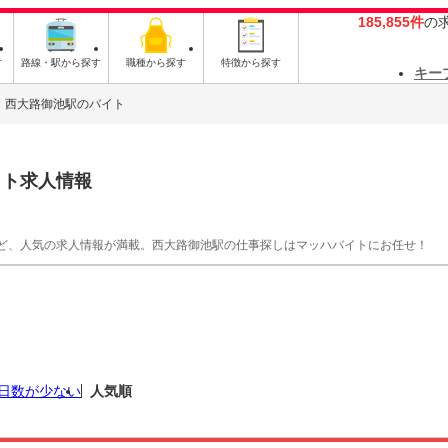
185,855件
の
す
路線・駅から探す
職種から探す
特徴から探す
キー
西大路御池駅のバイト
イト求人情報
ど、人気の求人情報が満載。西大路御池駅の仕事探しはマッハバイトにお任せ！
日数が少ない
人気順