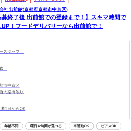
西大路御池駅
デリバリースタッフ
会社出前館(京都府京都市中京区)
応募終了後 出前館での登録まで！】スキマ時間で
入UP！フードデリバリーなら出前館で！
リースタッフ
給
都市中京区
西大路御池駅
 週1日からOK
年齢不問
曜日や時間が選べる
車通勤OK
ピアスOK