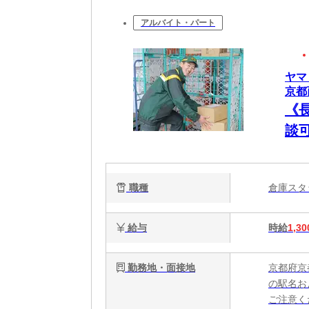
アルバイト・パート
ヤマ
京都西
《
談可
職種
倉庫ス
給与
時給
1,30
勤務地・面接地
京都府京
の駅名お
ご注意く