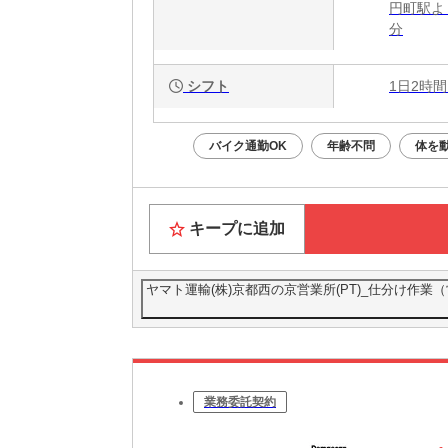
円町駅よ
分
シフト
1日2時間
バイク通勤OK
年齢不問
体を
キープに追加
ヤマト運輸(株)京都西の京営業所(PT)_仕分け作業（営業所）
業務委託契約