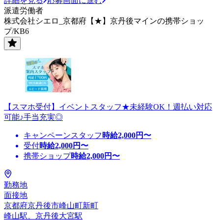
詳細を見る
応募画面に進む
派遣労働者
株式会社シエロ_京都府【★】京丹後マインの携帯ショッ
プ/KB6
【スマホ受付】イベントスタッフ★未経験OK！週払い対応
可能♪手当充実◎
キャンペーンスタッフ
時給
2,000
円〜
受付
時給
2,000
円〜
携帯ショップ
時給
2,000
円〜
勤務地
面接地
京都府京丹後市峰山町新町
峰山駅、京丹後大宮駅