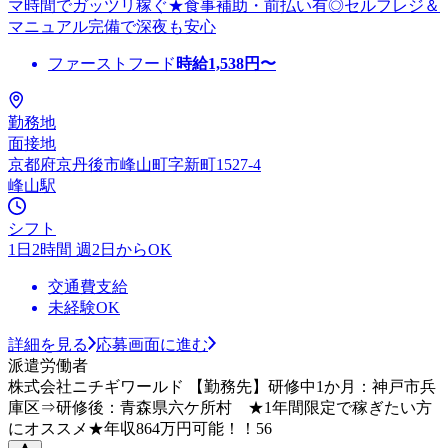
マ時間でガッツリ稼ぐ★食事補助・前払い有◎セルフレジ＆
マニュアル完備で深夜も安心
ファーストフード
時給
1,538
円〜
勤務地
面接地
京都府京丹後市峰山町字新町1527-4
峰山駅
シフト
1日2時間 週2日からOK
交通費支給
未経験OK
詳細を見る
応募画面に進む
派遣労働者
株式会社ニチギワールド 【勤務先】研修中1か月：神戸市兵
庫区⇒研修後：青森県六ケ所村 ★1年間限定で稼ぎたい方
にオススメ★年収864万円可能！！56