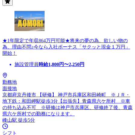
★1年限定で年収864万円可能★将来の夢の為、欲しい物の
為、理由不問♪今なら入社ボーナス「サクッと現金１万円」
開始！
施設管理員
時給
1,800
円〜
2,250
円
勤務地
面接地
京都府京丹後市 【研修】 神戸市兵庫区和田崎町 ※ＪＲ・
地下鉄：和田岬駅徒歩3分【出張先】青森県六ケ所村 ※車
の持ち込み不可 ※研修は神戸市兵庫区、研修終了後、青森
県六ケ所村での勤務になります。
峰山駅 徒歩5分
シフト