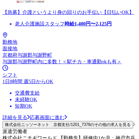
【急募】介護というより身の回りのお手伝い【日払いOK】
老人介護施設スタッフ
時給
1,400
円〜
2,125
円
勤務地
面接地
京都府与謝郡与謝野町
与謝郡与謝野町内に多数！＜駅チカ・車通勤okも有＞
シフト
1日8時間 週5日からOK
交通費支給
未経験OK
短期OK
詳細を見る
応募画面に進む
株式会社ニッソーネット 京都支社/1201_7378のその他の求人を見る
派遣労働者
株式会社ニチギワールド 【勤務先】研修中1か月：神戸市兵