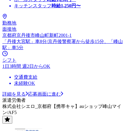
キッチンスタッフ
時給
1,250
円〜
勤務地
面接地
京都府京丹後市峰山町新町2001-1
「丹後大宮駅」車8分/京丹後警察署から徒歩15分、「峰山
駅」車5分
シフト
1日3時間 週2日からOK
交通費支給
未経験OK
詳細を見る
応募画面に進む
派遣労働者
株式会社シエロ_京都府【携帯キャ】auショップ峰山マイ
ン/AF5