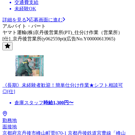
交通費支給
未経験OK
詳細を見る
応募画面に進む
アルバイト・パート
ヤマト運輸(株)京丹後営業所(PT)_仕分け作業（営業所）
[仕]_京丹後営業所(y062559pt)(広告No.Y00000613965)
《長期》未経験者歓迎！簡単仕分け作業★シフト相談可
◎[仕]
倉庫スタッフ
時給
1,300
円〜
勤務地
面接地
京都府京丹後市峰山町菅870-1 京都丹後鉄道宮豊線「峰山