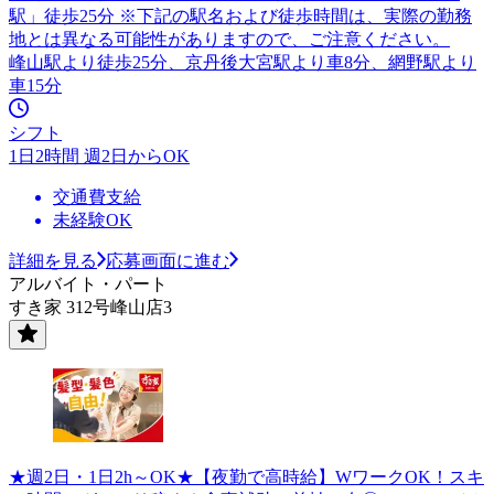
駅」徒歩25分 ※下記の駅名および徒歩時間は、実際の勤務
地とは異なる可能性がありますので、ご注意ください。
峰山駅より徒歩25分、京丹後大宮駅より車8分、網野駅より
車15分
シフト
1日2時間 週2日からOK
交通費支給
未経験OK
詳細を見る
応募画面に進む
アルバイト・パート
すき家 312号峰山店3
★週2日・1日2h～OK★【夜勤で高時給】WワークOK！スキ