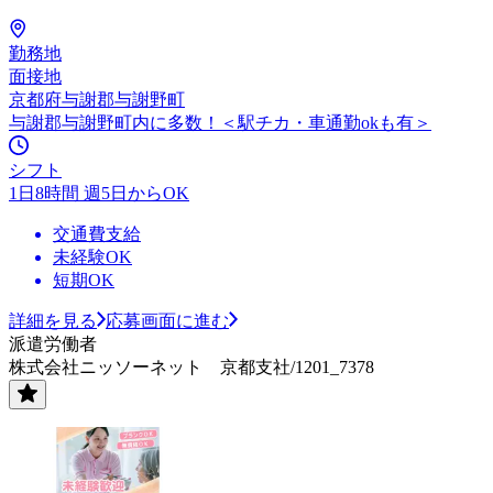
勤務地
面接地
京都府与謝郡与謝野町
与謝郡与謝野町内に多数！＜駅チカ・車通勤okも有＞
シフト
1日8時間 週5日からOK
交通費支給
未経験OK
短期OK
詳細を見る
応募画面に進む
派遣労働者
株式会社ニッソーネット 京都支社/1201_7378