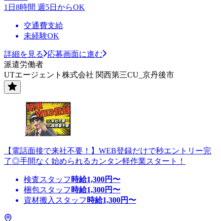
1日8時間 週5日からOK
交通費支給
未経験OK
詳細を見る
応募画面に進む
派遣労働者
UTエージェント株式会社 関西第三CU_京丹後市
【電話面接で来社不要！】WEB登録だけで秒エントリー完
了◎手間なく始められるカンタン軽作業スタート！
検査スタッフ
時給
1,300
円〜
梱包スタッフ
時給
1,300
円〜
資材搬入スタッフ
時給
1,300
円〜