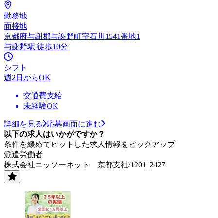
勤務地
面接地
京都府与謝郡与謝野町字石川1541番地1
与謝野駅 徒歩10分
シフト
週2日からOK
交通費支給
未経験OK
詳細を見る
応募画面に進む
以下の求人はいかがですか？
条件を緩めてヒットした求人情報をピックアップ
派遣労働者
株式会社ニッソーネット 京都支社/1201_2427