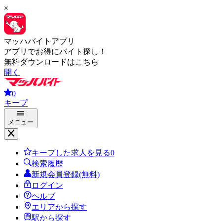
×
マッハバイトアプリ
アプリでお得にバイト探し！
無料ダウンロードはこちら
開く
0
キープ
メニュー
キープした求人を見る
0
検索履歴
新規会員登録(無料)
ログイン
ヘルプ
エリアから探す
駅から探す