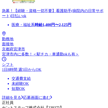
急募！【経験・資格一切不要】看護助手(病院内の日常サポ
ート)日払いok
医療・福祉系
時給
1,400
円〜
2,125
円
勤務地
面接地
京都府宮津市
宮津市内に多数！＜駅チカ・車通勤okも有＞
シフト
1日8時間 週5日からOK
交通費支給
未経験OK
短期OK
詳細を見る
応募画面に進む
正社員
セントスタッフ株式会社【239375】