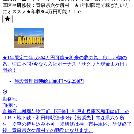
庫区⇒研修後：青森県六ケ所村 ★1年間限定で稼ぎたい方
にオススメ★年収864万円可能！！57
★1年限定で年収864万円可能★将来の夢の為、欲しい物の
為、理由不問♪今なら入社ボーナス「サクッと現金１万円」
開始！
施設管理員
時給
1,800
円〜
2,250
円
勤務地
面接地
京都府与謝郡与謝野町 【研修】 神戸市兵庫区和田崎町 ※
ＪＲ・地下鉄：和田岬駅徒歩3分【出張先】青森県六ケ所
村 ※車の持ち込み不可 ※研修は神戸市兵庫区、研修終了
後、青森県六ケ所村での勤務になります。