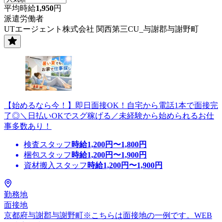
平均時給
1,950
円
派遣労働者
UTエージェント株式会社 関西第三CU_与謝郡与謝野町
【始めるなら今！】即日面接OK！自宅から電話1本で面接完
了◎＼日払いOKでスグ稼げる／未経験から始められるお仕
事多数あり！
検査スタッフ
時給
1,200
円〜
1,800
円
梱包スタッフ
時給
1,200
円〜
1,900
円
資材搬入スタッフ
時給
1,200
円〜
1,900
円
勤務地
面接地
京都府与謝郡与謝野町※こちらは面接地の一例です。WEB