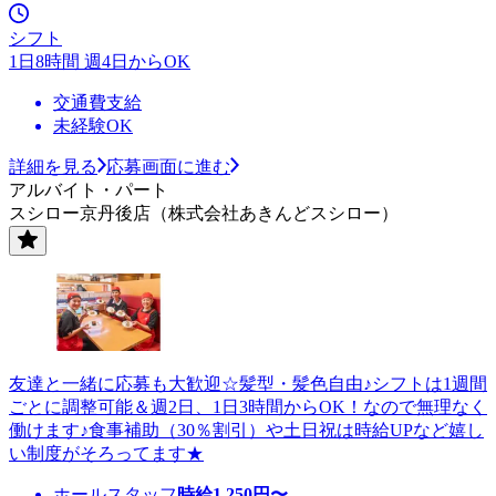
シフト
1日8時間 週4日からOK
交通費支給
未経験OK
詳細を見る
応募画面に進む
アルバイト・パート
スシロー京丹後店（株式会社あきんどスシロー）
友達と一緒に応募も大歓迎☆髪型・髪色自由♪シフトは1週間
ごとに調整可能＆週2日、1日3時間からOK！なので無理なく
働けます♪食事補助（30％割引）や土日祝は時給UPなど嬉し
い制度がそろってます★
ホールスタッフ
時給
1,250
円〜