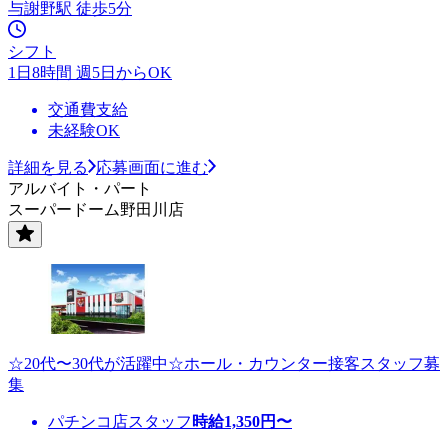
与謝野駅 徒歩5分
シフト
1日8時間 週5日からOK
交通費支給
未経験OK
詳細を見る
応募画面に進む
アルバイト・パート
スーパードーム野田川店
☆20代〜30代が活躍中☆ホール・カウンター接客スタッフ募
集
パチンコ店スタッフ
時給
1,350
円〜