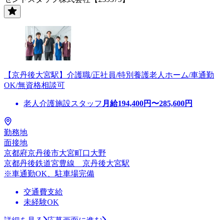
【京丹後大宮駅】介護職/正社員/特別養護老人ホーム/車通勤
OK/無資格相談可
老人介護施設スタッフ
月給
194,400
円〜
285,600
円
勤務地
面接地
京都府京丹後市大宮町口大野
京都丹後鉄道宮豊線 京丹後大宮駅
※車通勤OK、駐車場完備
交通費支給
未経験OK