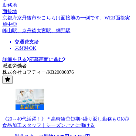
勤務地
面接地
京都府京丹後市※こちらは面接地の一例です。WEB面接実
施中◎
峰山駅、京丹後大宮駅、網野駅
交通費支給
未経験OK
詳細を見る
応募画面に進む
派遣労働者
株式会社ロフティー/KB20000876
《20～40代活躍！》＊高時給◎短期×繰り返し勤務もOK◎
食品加工スタッフ｜シーズンごとに働ける