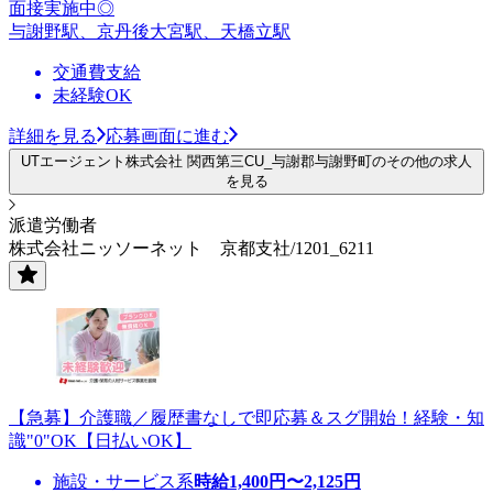
面接実施中◎
与謝野駅、京丹後大宮駅、天橋立駅
交通費支給
未経験OK
詳細を見る
応募画面に進む
UTエージェント株式会社 関西第三CU_与謝郡与謝野町のその他の求人
を見る
派遣労働者
株式会社ニッソーネット 京都支社/1201_6211
【急募】介護職／履歴書なしで即応募＆スグ開始！経験・知
識"0"OK【日払いOK】
施設・サービス系
時給
1,400
円〜
2,125
円