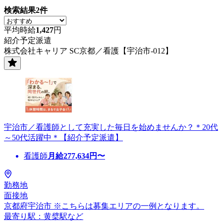
検索結果
2
件
平均時給
1,427
円
紹介予定派遣
株式会社キャリア SC京都／看護【宇治市-012】
宇治市／看護師として充実した毎日を始めませんか？＊20代
～50代活躍中＊【紹介予定派遣】
看護師
月給
277,634
円〜
勤務地
面接地
京都府宇治市 ※こちらは募集エリアの一例となります。
最寄り駅：黄檗駅など