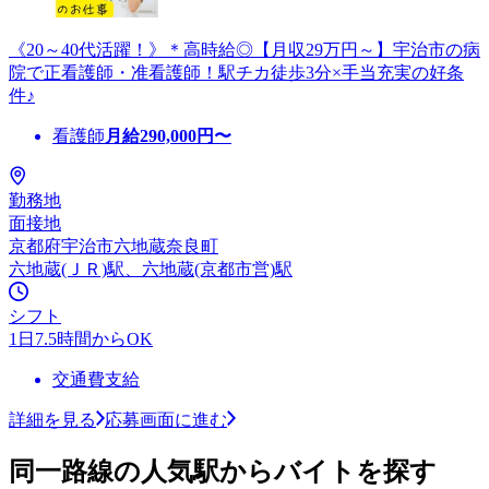
《20～40代活躍！》＊高時給◎【月収29万円～】宇治市の病
院で正看護師・准看護師！駅チカ徒歩3分×手当充実の好条
件♪
看護師
月給
290,000
円〜
勤務地
面接地
京都府宇治市六地蔵奈良町
六地蔵(ＪＲ)駅、六地蔵(京都市営)駅
シフト
1日7.5時間からOK
交通費支給
詳細を見る
応募画面に進む
同一路線の人気駅からバイトを探す