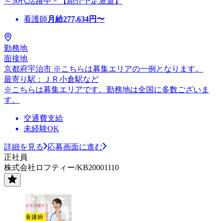
～50代活躍中＊【紹介予定派遣】
看護師
月給
277,634
円〜
勤務地
面接地
京都府宇治市 ※こちらは募集エリアの一例となります。
最寄り駅：ＪＲ小倉駅など
※こちらは募集エリアです。勤務地は全国に多数ございま
す。
交通費支給
未経験OK
詳細を見る
応募画面に進む
正社員
株式会社ロフティー/KB20001110