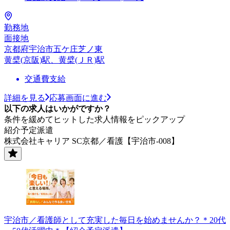
勤務地
面接地
京都府宇治市五ケ庄芝ノ東
黄檗(京阪)駅、黄檗(ＪＲ)駅
交通費支給
詳細を見る
応募画面に進む
以下の求人はいかがですか？
条件を緩めてヒットした求人情報をピックアップ
紹介予定派遣
株式会社キャリア SC京都／看護【宇治市-008】
宇治市／看護師として充実した毎日を始めませんか？＊20代