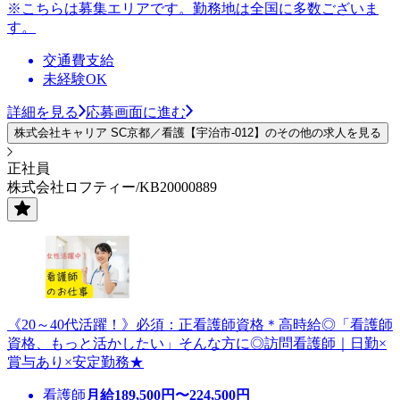
※こちらは募集エリアです。勤務地は全国に多数ございま
す。
交通費支給
未経験OK
詳細を見る
応募画面に進む
株式会社キャリア SC京都／看護【宇治市-012】のその他の求人を見る
正社員
株式会社ロフティー/KB20000889
《20～40代活躍！》必須：正看護師資格＊高時給◎「看護師
資格、もっと活かしたい」そんな方に◎訪問看護師｜日勤×
賞与あり×安定勤務★
看護師
月給
189,500
円〜
224,500
円