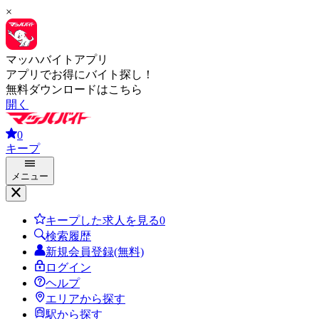
×
マッハバイトアプリ
アプリでお得にバイト探し！
無料ダウンロードはこちら
開く
0
キープ
メニュー
キープした求人を見る
0
検索履歴
新規会員登録(無料)
ログイン
ヘルプ
エリアから探す
駅から探す