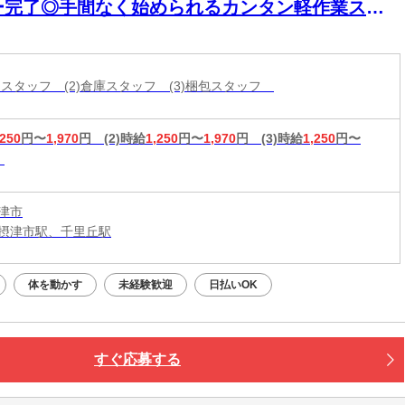
ー完了◎手間なく始められるカンタン軽作業スタ
ト！
分けスタッフ (2)倉庫スタッフ (3)梱包スタッフ
,250
円〜
1,970
円
(2)時給
1,250
円〜
1,970
円
(3)時給
1,250
円〜
津市
摂津市駅、千里丘駅
体を動かす
未経験歓迎
日払いOK
すぐ応募する