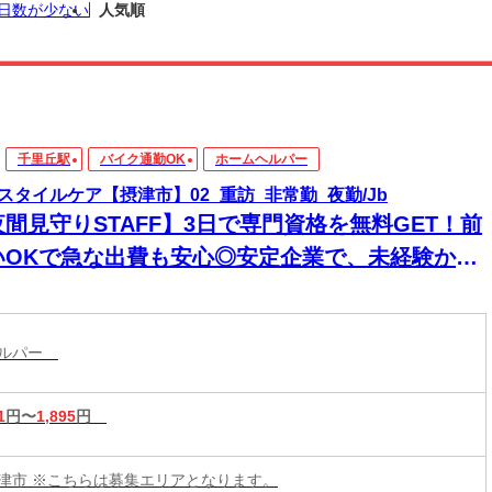
日数が少ない
人気順
千里丘駅
バイク通勤OK
ホームヘルパー
スタイルケア【摂津市】02_重訪_非常勤_夜勤/Jb
夜間見守りSTAFF】3日で専門資格を無料GET！前
いOKで急な出費も安心◎安定企業で、未経験から
来役立つスキルと高収入をその手に！
ヘルパー
1
円〜
1,895
円
津市 ※こちらは募集エリアとなります。