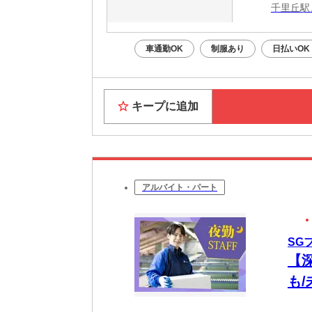
千里丘駅
車通勤OK
制服あり
日払いOK
キープに追加
アルバイト・パート
SG
【深
も