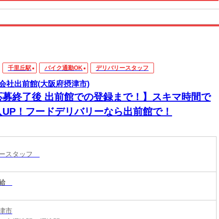
千里丘駅
バイク通勤OK
デリバリースタッフ
会社出前館(大阪府摂津市)
応募終了後 出前館での登録まで！】スキマ時間で
入UP！フードデリバリーなら出前館で！
リースタッフ
給
津市