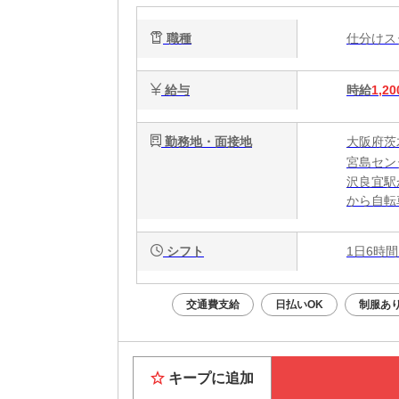
職種
仕分け
給与
時給
1,20
勤務地・面接地
大阪府茨
宮島セン
沢良宜駅
から自転
シフト
1日6時間
交通費支給
日払いOK
制服あ
キープに追加