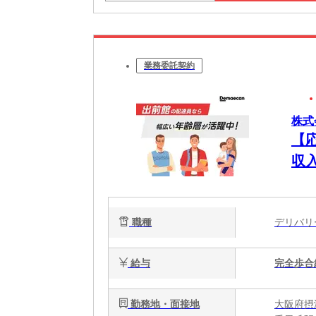
業務委託契約
株式
【
収
職種
デリバ
給与
完全歩合
勤務地・面接地
大阪府摂