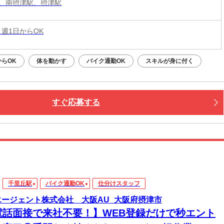
、南摂津駅、摂津駅
 週1日からOK
らOK
体を動かす
バイク通勤OK
スキルが身に付く
すぐ応募する
千里丘駅
バイク通勤OK
仕分けスタッフ
エージェント株式会社 大阪AU_大阪府摂津市
電話面接で来社不要！】WEB登録だけで秒エント