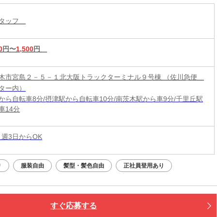
スタッフ
0
円〜
1,500
円
木市宮島２－５－１北大阪トラックターミナル９号棟 （佐川急便
ター内）
から自転車8分/摂津駅から自転車10分/南茨木駅から車9分/千里丘駅
車14分
 週3日からOK
り
服装自由
髪型・髪色自由
正社員登用あり
すぐ応募する