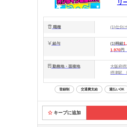
リ
ー
職種
(1)仕
給与
(1)時給
1
1,970
円
勤務地・面接地
大阪府摂
摂津駅、
登録制
交通費支給
週払いOK
キープに追加