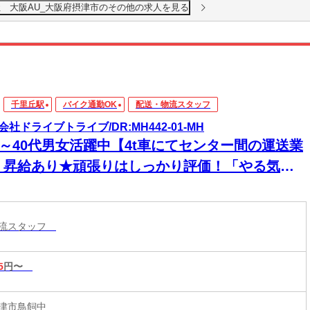
社 大阪AU_大阪府摂津市のその他の求人を見る
千里丘駅
バイク通勤OK
配送・物流スタッフ
会社ドライブトライブ/DR:MH442-01-MH
30～40代男女活躍中【4t車にてセンター間の運送業
】昇給あり★頑張りはしっかり評価！「やる気」
きちんとカタチになる職場です！
物流スタッフ
5
円〜
津市鳥飼中