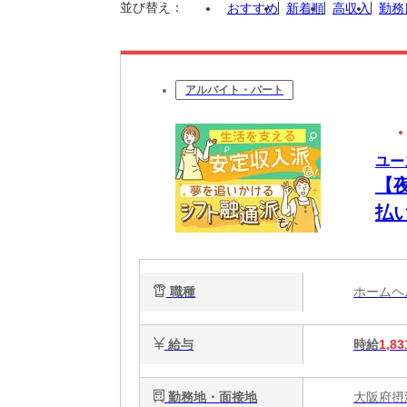
並び替え：
おすすめ
新着順
高収入
勤務
アルバイト・パート
ユー
【
払
将
職種
ホーム
給与
時給
1,83
勤務地・面接地
大阪府摂