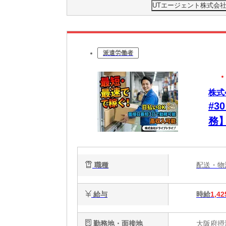
UTエージェント株式会
派遣労働者
株式
#
務
が
職種
配送・
給与
時給
1,42
勤務地・面接地
大阪府摂