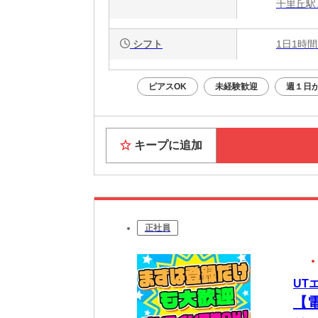
千里丘駅
シフト
1日1時間
ピアスOK
未経験歓迎
週１日か
キープに追加
正社員
UT
【