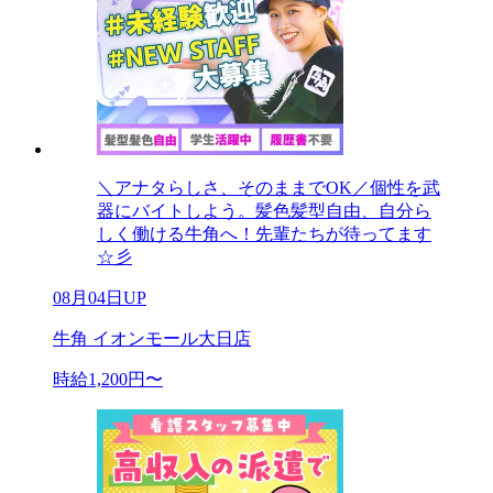
＼アナタらしさ、そのままでOK／個性を武
器にバイトしよう。髪色髪型自由、自分ら
しく働ける牛角へ！先輩たちが待ってます
☆彡
08月04日UP
牛角 イオンモール大日店
時給1,200円〜