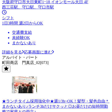
大阪府守口市大日東町1ｰ18 イオンモール大日 4F
西三荘駅、守口駅、守口市駅
シフト
1日3時間 週2日からOK
交通費支給
未経験OK
まかないあり
詳細を見る
応募画面に進む
アルバイト・パート
町田商店 門真店_02[073]
★ランチタイム採用強化中★週1/3h~OK！髪型・髪色自由＊
まかないあり♪ランチ3hだけサクッと◎お昼だけの短時間勤
務で家庭との両立♪