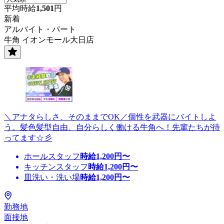
平均時給
1,501
円
新着
アルバイト・パート
牛角 イオンモール大日店
＼アナタらしさ、そのままでOK／個性を武器にバイトしよ
う。髪色髪型自由、自分らしく働ける牛角へ！先輩たちが待
ってます☆彡
ホールスタッフ
時給
1,200
円〜
キッチンスタッフ
時給
1,200
円〜
皿洗い・洗い場
時給
1,200
円〜
勤務地
面接地