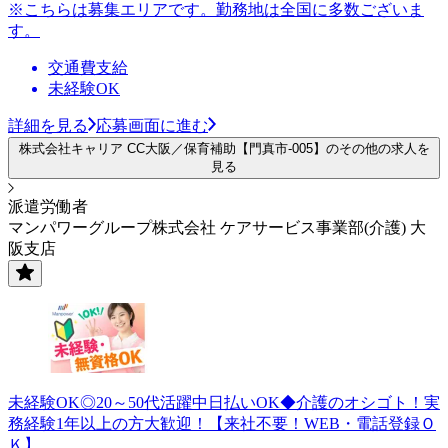
※こちらは募集エリアです。勤務地は全国に多数ございま
す。
交通費支給
未経験OK
詳細を見る
応募画面に進む
株式会社キャリア CC大阪／保育補助【門真市-005】のその他の求人を
見る
派遣労働者
マンパワーグループ株式会社 ケアサービス事業部(介護) 大
阪支店
未経験OK◎20～50代活躍中日払いOK◆介護のオシゴト！実
務経験1年以上の方大歓迎！【来社不要！WEB・電話登録Ｏ
Ｋ】