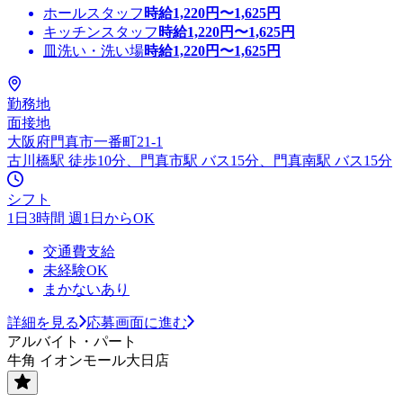
ホールスタッフ
時給
1,220
円〜
1,625
円
キッチンスタッフ
時給
1,220
円〜
1,625
円
皿洗い・洗い場
時給
1,220
円〜
1,625
円
勤務地
面接地
大阪府門真市一番町21-1
古川橋駅 徒歩10分、門真市駅 バス15分、門真南駅 バス15分
シフト
1日3時間 週1日からOK
交通費支給
未経験OK
まかないあり
詳細を見る
応募画面に進む
アルバイト・パート
牛角 イオンモール大日店