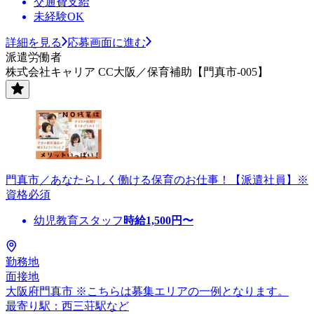
交通費支給
未経験OK
詳細を見る
応募画面に進む
派遣労働者
株式会社キャリア CC大阪／保育補助【門真市-005】
門真市／あなたらしく働ける保育のお仕事！【派遣社員】※
資格必須
幼児教育スタッフ
時給
1,500
円〜
勤務地
面接地
大阪府門真市 ※こちらは募集エリアの一例となります。
最寄り駅：西三荘駅など