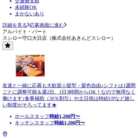
交通費支給
未経験OK
まかないあり
詳細を見る
応募画面に進む
アルバイト・パート
スシロー守口大日店（株式会社あきんどスシロー）
友達と一緒に応募も大歓迎☆髪型・髪色自由♪シフトは1週間
ごとに調整可能＆週2日、1日3時間からOK！なので無理なく
働けます♪食事補助（30％割引）や土日祝は時給UPなど嬉し
い制度がそろってます★
ホールスタッフ
時給
1,200
円〜
キッチンスタッフ
時給
1,200
円〜