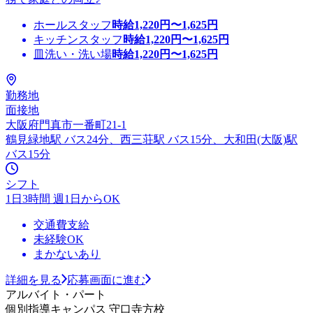
ホールスタッフ
時給
1,220
円〜
1,625
円
キッチンスタッフ
時給
1,220
円〜
1,625
円
皿洗い・洗い場
時給
1,220
円〜
1,625
円
勤務地
面接地
大阪府門真市一番町21-1
鶴見緑地駅 バス24分、西三荘駅 バス15分、大和田(大阪)駅
バス15分
シフト
1日3時間 週1日からOK
交通費支給
未経験OK
まかないあり
詳細を見る
応募画面に進む
アルバイト・パート
個別指導キャンパス 守口寺方校