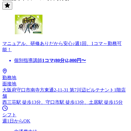
マニュアル、研修ありだから安心♪週1回、1コマ～勤務可
能！
個別指導講師
1コマ(80分)
2,000
円〜
勤務地
面接地
大阪府守口市南寺方東通2-11-31 第7川辺ビルテナント1階店
舗
西三荘駅 徒歩13分、守口市駅 徒歩13分、土居駅 徒歩15分
シフト
週1日からOK