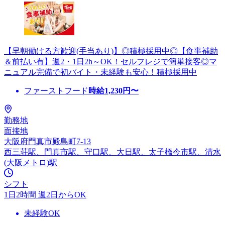
【早朝働ける方歓迎(手当あり)】◎積極採用中◎【食事補助
＆前払い有】週2・1日2h～OK！セルフレジで簡単接客◎マ
ニュアル完備で初バイト・未経験も安心！積極採用中
ファーストフード
時給
1,230
円〜
勤務地
面接地
大阪府門真市殿島町7-13
西三荘駅、門真市駅、守口駅、大日駅、太子橋今市駅、清水
(大阪メトロ)駅
シフト
1日2時間 週2日からOK
未経験OK