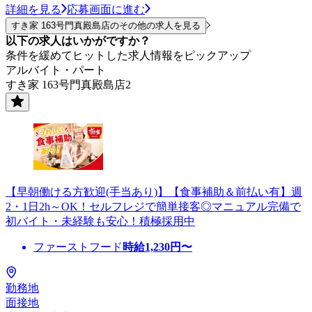
詳細を見る
応募画面に進む
すき家 163号門真殿島店のその他の求人を見る
以下の求人はいかがですか？
条件を緩めてヒットした求人情報をピックアップ
アルバイト・パート
すき家 163号門真殿島店2
【早朝働ける方歓迎(手当あり)】【食事補助＆前払い有】週
2・1日2h～OK！セルフレジで簡単接客◎マニュアル完備で
初バイト・未経験も安心！積極採用中
ファーストフード
時給
1,230
円〜
勤務地
面接地