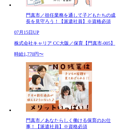
門真市／担任業務を通して子どもたちの成
長を見守ろう！【派遣社員】※資格必須
07月15日UP
株式会社キャリア CC大阪／保育【門真市-005】
時給1,770円〜
門真市／あなたらしく働ける保育のお仕
事！【派遣社員】※資格必須