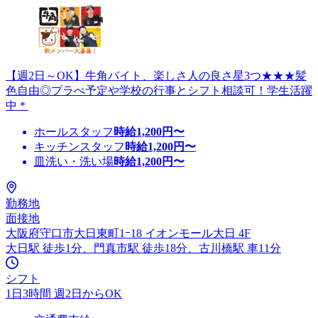
【週2日～OK】牛角バイト、楽しさ人の良さ星3つ★★★髪
色自由◎プラぺ予定や学校の行事とシフト相談可！学生活躍
中＊
ホールスタッフ
時給
1,200
円〜
キッチンスタッフ
時給
1,200
円〜
皿洗い・洗い場
時給
1,200
円〜
勤務地
面接地
大阪府守口市大日東町1ｰ18 イオンモール大日 4F
大日駅 徒歩1分、門真市駅 徒歩18分、古川橋駅 車11分
シフト
1日3時間 週2日からOK