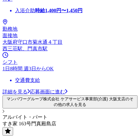
入浴介助
時給
1,400
円〜
1,450
円
勤務地
面接地
大阪府守口市菊水通４丁目
西三荘駅、門真市駅
シフト
1日8時間 週3日からOK
交通費支給
詳細を見る
応募画面に進む
マンパワーグループ株式会社 ケアサービス事業部(介護) 大阪支店のそ
の他の求人を見る
アルバイト・パート
すき家 163号門真殿島店