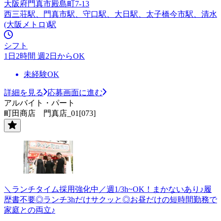
大阪府門真市殿島町7-13
西三荘駅、門真市駅、守口駅、大日駅、太子橋今市駅、清水
(大阪メトロ)駅
シフト
1日2時間 週2日からOK
未経験OK
詳細を見る
応募画面に進む
アルバイト・パート
町田商店 門真店_01[073]
＼ランチタイム採用強化中／週1/3h~OK！まかないあり♪履
歴書不要◎ランチ3hだけサクッと◎お昼だけの短時間勤務で
家庭との両立♪