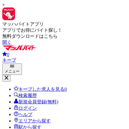
×
マッハバイトアプリ
アプリでお得にバイト探し！
無料ダウンロードはこちら
開く
0
キープ
メニュー
キープした求人を見る
0
検索履歴
新規会員登録(無料)
ログイン
ヘルプ
エリアから探す
駅から探す