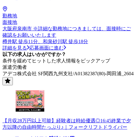
勤務地
面接地
大阪府泉南市 ※詳細な勤務地につきましては、面接時にご
確認をお願いいたします
樽井駅 徒歩11分、和泉砂川駅 徒歩18分
詳細を見る
応募画面に進む
以下の求人はいかがですか？
条件を緩めてヒットした求人情報をピックアップ
派遣労働者
アデコ株式会社 SF関西九州支社/A01382387(80)-岡田浦_2604
【月収28万円以上可能】経験者は時給優遇◎16:45終業で夕
方以降の自由時間たっぷり♪｜フォークリフトドライバー