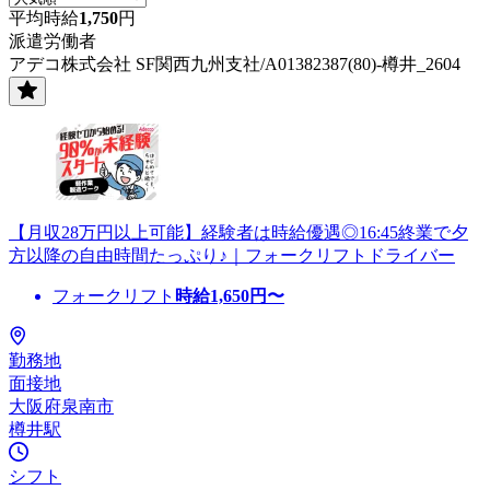
平均時給
1,750
円
派遣労働者
アデコ株式会社 SF関西九州支社/A01382387(80)-樽井_2604
【月収28万円以上可能】経験者は時給優遇◎16:45終業で夕
方以降の自由時間たっぷり♪｜フォークリフトドライバー
フォークリフト
時給
1,650
円〜
勤務地
面接地
大阪府泉南市
樽井駅
シフト