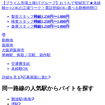
【プライム市場上場UTグループ】おうちで登録完了★未経
験からOKの工場ワーク！電話登録OK♪選べる勤務時間◎
製造スタッフ
時給
1,250
円〜
1,800
円
検査スタッフ
時給
1,250
円〜
1,800
円
倉庫スタッフ
時給
1,250
円〜
1,800
円
勤務地
面接地
大阪府阪南市
尾崎駅、鳥取ノ荘駅、箱作駅
交通費支給
未経験OK
詳細を見る
応募画面に進む
同一路線の人気駅からバイトを探す
難波駅(南海)
堺駅