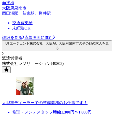
面接地
大阪府泉南市
岡田浦駅、新家駅、樽井駅
交通費支給
未経験OK
詳細を見る
応募画面に進む
UTエージェント株式会社 大阪AU_大阪府泉南市のその他の求人を見
る
派遣労働者
株式会社レソリューション(49802)
大型車ディーラーでの整備業務のお仕事です！
修理・メンテスタッフ
時給
1,300
円〜
1,800
円