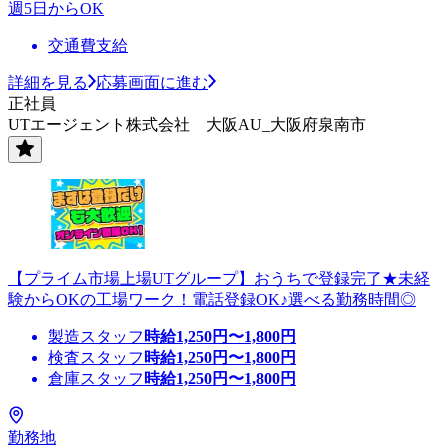
週5日からOK
交通費支給
詳細を見る
応募画面に進む
正社員
UTエージェント株式会社 大阪AU_大阪府泉南市
【プライム市場上場UTグループ】おうちで登録完了★未経
験からOKの工場ワーク！電話登録OK♪選べる勤務時間◎
製造スタッフ
時給
1,250
円〜
1,800
円
検査スタッフ
時給
1,250
円〜
1,800
円
倉庫スタッフ
時給
1,250
円〜
1,800
円
勤務地