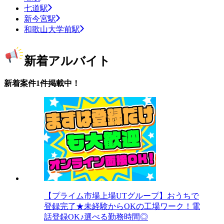
七道駅
新今宮駅
和歌山大学前駅
新着アルバイト
新着案件1件掲載中！
【プライム市場上場UTグループ】おうちで
登録完了★未経験からOKの工場ワーク！電
話登録OK♪選べる勤務時間◎