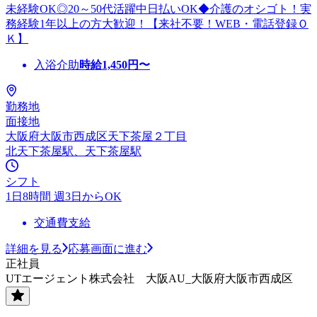
未経験OK◎20～50代活躍中日払いOK◆介護のオシゴト！実
務経験1年以上の方大歓迎！【来社不要！WEB・電話登録Ｏ
Ｋ】
入浴介助
時給
1,450
円〜
勤務地
面接地
大阪府大阪市西成区天下茶屋２丁目
北天下茶屋駅、天下茶屋駅
シフト
1日8時間 週3日からOK
交通費支給
詳細を見る
応募画面に進む
正社員
UTエージェント株式会社 大阪AU_大阪府大阪市西成区