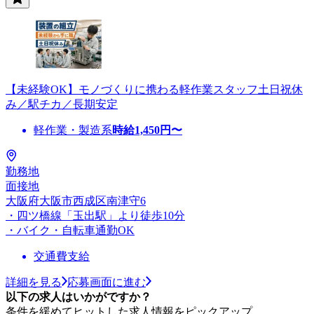
【未経験OK】モノづくりに携わる軽作業スタッフ土日祝休
み／駅チカ／長期安定
軽作業・製造系
時給
1,450
円〜
勤務地
面接地
大阪府大阪市西成区南津守6
・四ツ橋線「玉出駅」より徒歩10分
・バイク・自転車通勤OK
交通費支給
詳細を見る
応募画面に進む
以下の求人はいかがですか？
条件を緩めてヒットした求人情報をピックアップ