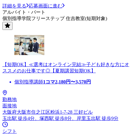
詳細を見る
応募画面に進む
アルバイト・パート
個別指導学院フリーステップ 住吉教室(短期対象)
【短期OK】≪選考はオンライン完結≫子ども好きな方にオ
ススメのお仕事です◎【夏期講習短期OK】
個別指導講師
1コマ
2,180
円〜
3,570
円
勤務地
面接地
大阪府大阪市住之江区粉浜1-7-28 三好ビル
玉出駅 徒歩4分、塚西駅 徒歩8分、岸里玉出駅 徒歩9分
シフト