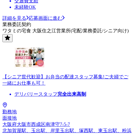
交通費支給
未経験OK
詳細を見る
応募画面に進む
業務委託契約
ワタミの宅食 大阪住之江営業所(宅配/業務委託/シニア向け)
【シニア世代歓迎】お弁当の配達スタッフ募集!ご夫婦でご
一緒にお仕事も可！
デリバリースタッフ
完全出来高制
勤務地
面接地
大阪府大阪市西成区南津守7-5-7
北加賀屋駅、玉出駅、岸里玉出駅、塚西駅、東玉出駅、粉浜