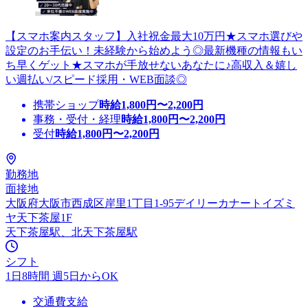
【スマホ案内スタッフ】入社祝金最大10万円★スマホ選びや
設定のお手伝い！未経験から始めよう◎最新機種の情報もい
ち早くゲット★スマホが手放せないあなたに♪高収入＆嬉し
い週払い/スピード採用・WEB面談◎
携帯ショップ
時給
1,800
円〜
2,200
円
事務・受付・経理
時給
1,800
円〜
2,200
円
受付
時給
1,800
円〜
2,200
円
勤務地
面接地
大阪府大阪市西成区岸里1丁目1-95デイリーカナートイズミ
ヤ天下茶屋1F
天下茶屋駅、北天下茶屋駅
シフト
1日8時間 週5日からOK
交通費支給