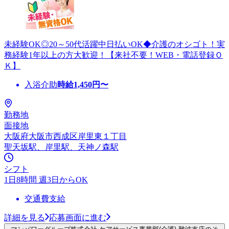
未経験OK◎20～50代活躍中日払いOK◆介護のオシゴト！実
務経験1年以上の方大歓迎！【来社不要！WEB・電話登録Ｏ
Ｋ】
入浴介助
時給
1,450
円〜
勤務地
面接地
大阪府大阪市西成区岸里東１丁目
聖天坂駅、岸里駅、天神ノ森駅
シフト
1日8時間 週3日からOK
交通費支給
詳細を見る
応募画面に進む