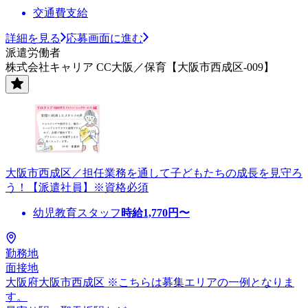
交通費支給
詳細を見る
応募画面に進む
派遣労働者
株式会社キャリア CC大阪／保育【大阪市西成区-009】
大阪市西成区／担任業務を通して子どもたちの成長を見守ろ
う！【派遣社員】※資格必須
幼児教育スタッフ
時給
1,770
円〜
勤務地
面接地
大阪府大阪市西成区 ※こちらは募集エリアの一例となりま
す。