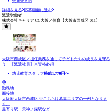
交通費支給
詳細を見る
応募画面に進む
派遣労働者
株式会社キャリア CC大阪／保育【大阪市西成区-011】
大阪市西成区／担任業務を通して子どもたちの成長を見守ろ
う！【派遣社員】※資格必須
幼児教育スタッフ
時給
1,770
円〜
勤務地
面接地
大阪府大阪市西成区 ※こちらは募集エリアの一例となりま
す。
最寄り駅：天神ノ森駅など