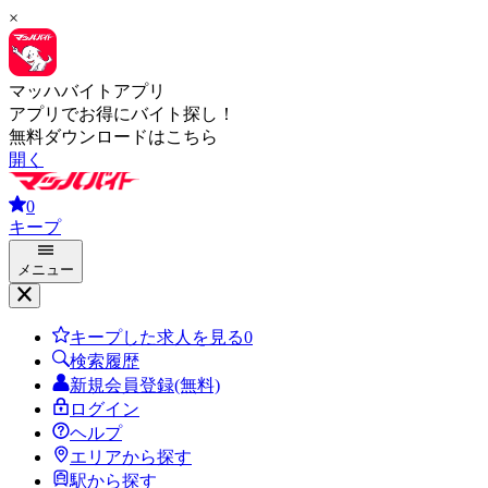
×
マッハバイトアプリ
アプリでお得にバイト探し！
無料ダウンロードはこちら
開く
0
キープ
メニュー
キープした求人を見る
0
検索履歴
新規会員登録(無料)
ログイン
ヘルプ
エリアから探す
駅から探す