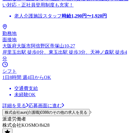
い対応・正社員登用制度も充実！
老人介護施設スタッフ
時給
1,290
円〜
1,920
円
勤務地
面接地
大阪府大阪市阿倍野区帝塚山10-27
岸里玉出駅 徒歩0分、東玉出駅 徒歩3分、天神ノ森駅 徒歩4
分
シフト
1日8時間 週4日からOK
交通費支給
未経験OK
詳細を見る
応募画面に進む
株式会社aun(介護職)0388のその他の求人を見る
派遣労働者
株式会社KOSMO/8428