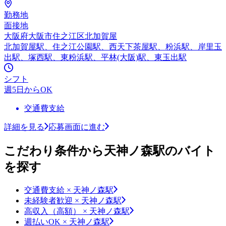
勤務地
面接地
大阪府大阪市住之江区北加賀屋
北加賀屋駅、住之江公園駅、西天下茶屋駅、粉浜駅、岸里玉
出駅、塚西駅、東粉浜駅、平林(大阪)駅、東玉出駅
シフト
週5日からOK
交通費支給
詳細を見る
応募画面に進む
こだわり条件から天神ノ森駅のバイト
を探す
交通費支給 × 天神ノ森駅
未経験者歓迎 × 天神ノ森駅
高収入（高額） × 天神ノ森駅
週払いOK × 天神ノ森駅