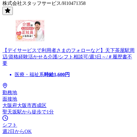
株式会社スタッフサービス/H10471358
【デイサービスで利用者さまのフォローなど】天下茶屋駅周
辺/資格経験活かせる介護/シフト相談可/週3日～/＃履歴書不
要
医療・福祉系
時給
1,600
円
勤務地
面接地
大阪府大阪市西成区
聖天坂駅から徒歩で1分
シフト
週2日からOK