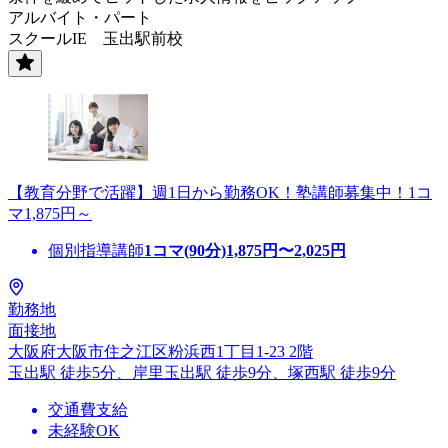
アルバイト・パート
スクールIE 玉出駅前校
【教育分野で活躍】週1日から勤務OK！塾講師募集中！1コ
マ1,875円～
個別指導講師
1コマ(90分)
1,875
円〜
2,025
円
勤務地
面接地
大阪府大阪市住之江区粉浜西1丁目1-23 2階
玉出駅 徒歩5分、岸里玉出駅 徒歩9分、塚西駅 徒歩9分
交通費支給
未経験OK