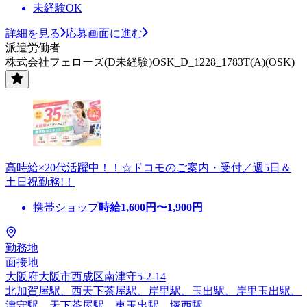
未経験OK
詳細を見る
応募画面に進む
派遣労働者
株式会社フェローズ(D未経験)OSK_D_1228_1783T(A)(OSK)
高時給×20代活躍中！！☆ドコモのご案内・受付／週5日＆
土日祝勤務!！
携帯ショップ
時給
1,600
円〜
1,900
円
勤務地
面接地
大阪府大阪市西成区南津守5-2-14
北加賀屋駅、西天下茶屋駅、岸里駅、玉出駅、岸里玉出駅、
津守駅、天下茶屋駅、東玉出駅、塚西駅