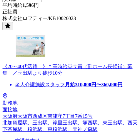
平均時給
1,596
円
正社員
株式会社ロフティー/KB10026023
《20～40代活躍！》＊高時給◎サ責（副ホーム長候補）募
集！／玉出駅より徒歩10分
老人介護施設スタッフ
月給
310,000
円〜
360,000
円
勤務地
面接地
大阪府大阪市西成区南津守7丁目7番15号
北加賀屋駅、玉出駅、岸里玉出駅、塚西駅、東玉出駅、西天
下茶屋駅、粉浜駅、東粉浜駅、天神ノ森駅