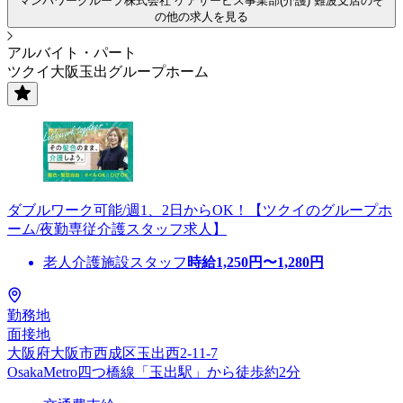
マンパワーグループ株式会社 ケアサービス事業部(介護) 難波支店のそ
の他の求人を見る
アルバイト・パート
ツクイ大阪玉出グループホーム
ダブルワーク可能/週1、2日からOK！【ツクイのグループホ
ーム/夜勤専従介護スタッフ求人】
老人介護施設スタッフ
時給
1,250
円〜
1,280
円
勤務地
面接地
大阪府大阪市西成区玉出西2-11-7
OsakaMetro四つ橋線「玉出駅」から徒歩約2分