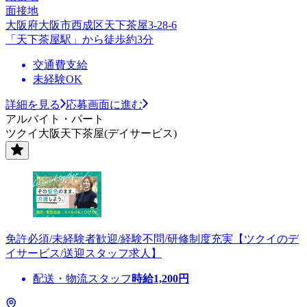
面接地
大阪府大阪市西成区天下茶屋3-28-6
「天下茶屋駅」から徒歩約3分
交通費支給
未経験OK
詳細を見る
応募画面に進む
アルバイト・パート
ツクイ大阪天下茶屋(デイサービス)
免許必須/未経験者歓迎/経験不問/研修制度充実【ツクイのデ
イサービス/送迎スタッフ求人】
配送・物流スタッフ
時給
1,200
円