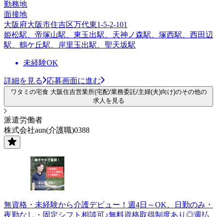
勤務地
面接地
大阪府大阪市住吉区万代東1-5-2-101
姫松駅、帝塚山駅、東玉出駅、天神ノ森駅、塚西駅、西田辺
駅、鶴ケ丘駅、岸里玉出駅、聖天坂駅
未経験OK
詳細を見る
応募画面に進む
ワタミの宅食 大阪住吉営業所(宅配/業務委託/主婦(夫)向け)のその他の
求人を見る
派遣労働者
株式会社aun(介護職)0388
無資格・未経験から介護デビュー！週4日～OK、日勤のみ・
夜勤なし・固定シフト相談可♪無料資格取得制度あり◎週払