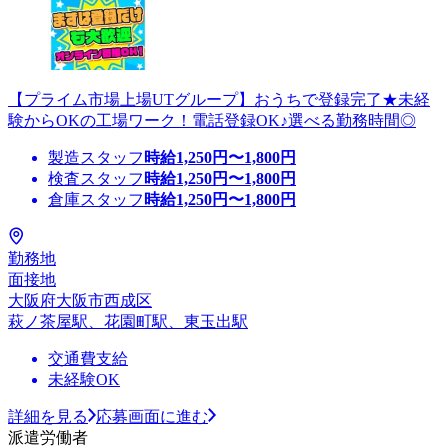
【プライム市場上場UTグループ】おうちで登録完了★未経
験からOKの工場ワーク！電話登録OK♪選べる勤務時間◎
製造スタッフ
時給
1,250
円〜
1,800
円
検査スタッフ
時給
1,250
円〜
1,800
円
倉庫スタッフ
時給
1,250
円〜
1,800
円
勤務地
面接地
大阪府大阪市西成区
萩ノ茶屋駅、花園町駅、東玉出駅
交通費支給
未経験OK
詳細を見る
応募画面に進む
派遣労働者