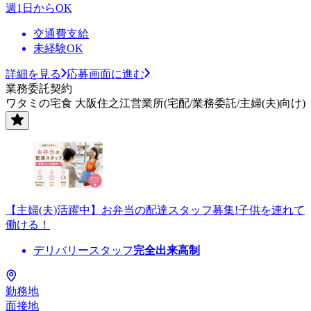
週1日からOK
交通費支給
未経験OK
詳細を見る
応募画面に進む
業務委託契約
ワタミの宅食 大阪住之江営業所(宅配/業務委託/主婦(夫)向け)
【主婦(夫)活躍中】お弁当の配達スタッフ募集!子供を連れて
働ける！
デリバリースタッフ
完全出来高制
勤務地
面接地