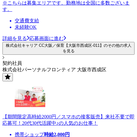
※こちらは募集エリアです。勤務地は全国に多数ございま
す。
交通費支給
未経験OK
詳細を見る
応募画面に進む
株式会社キャリア CC大阪／保育【大阪市西成区-011】のその他の求人
を見る
契約社員
株式会社パーソナルフロンティア 大阪市西成区
【期間限定高時給2000円／スマホの接客販売】来社不要で即
応募可！20代30代活躍中♪の人気のお仕事！
携帯ショップ
時給
2,000
円