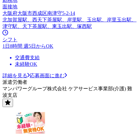
勤務地
面接地
大阪府大阪市西成区南津守5-2-14
北加賀屋駅、西天下茶屋駅、岸里駅、玉出駅、岸里玉出駅、
津守駅、天下茶屋駅、東玉出駅、塚西駅
シフト
1日8時間 週5日からOK
交通費支給
未経験OK
詳細を見る
応募画面に進む
派遣労働者
マンパワーグループ株式会社 ケアサービス事業部(介護) 難
波支店