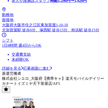
老人介護施設スタッフ
時給
1,290
円〜
1,920
円
勤務地
面接地
大阪府大阪市住之江区東加賀屋1-10-10
北加賀屋駅 徒歩6分、塚西駅 徒歩15分、粉浜駅 徒歩15分
シフト
1日8時間 週4日からOK
交通費支給
未経験OK
詳細を見る
応募画面に進む
派遣労働者
株式会社シエロ_大阪府【携帯キャ】楽天モバイルデイリー
カナートイズミヤ天下茶屋店/AF5