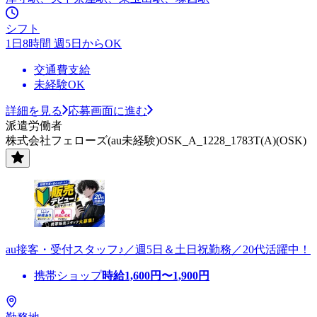
シフト
1日8時間 週5日からOK
交通費支給
未経験OK
詳細を見る
応募画面に進む
派遣労働者
株式会社フェローズ(au未経験)OSK_A_1228_1783T(A)(OSK)
au接客・受付スタッフ♪／週5日＆土日祝勤務／20代活躍中！
携帯ショップ
時給
1,600
円〜
1,900
円