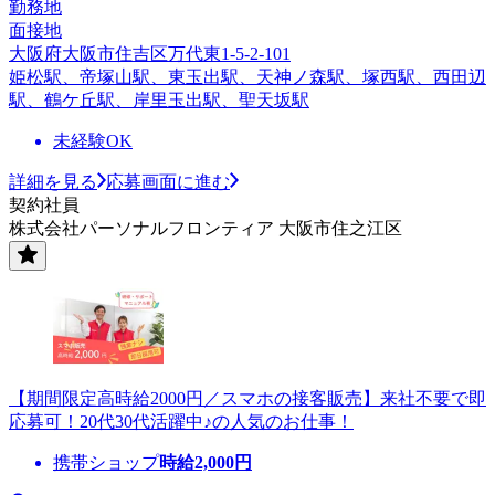
勤務地
面接地
大阪府大阪市住吉区万代東1-5-2-101
姫松駅、帝塚山駅、東玉出駅、天神ノ森駅、塚西駅、西田辺
駅、鶴ケ丘駅、岸里玉出駅、聖天坂駅
未経験OK
詳細を見る
応募画面に進む
契約社員
株式会社パーソナルフロンティア 大阪市住之江区
【期間限定高時給2000円／スマホの接客販売】来社不要で即
応募可！20代30代活躍中♪の人気のお仕事！
携帯ショップ
時給
2,000
円