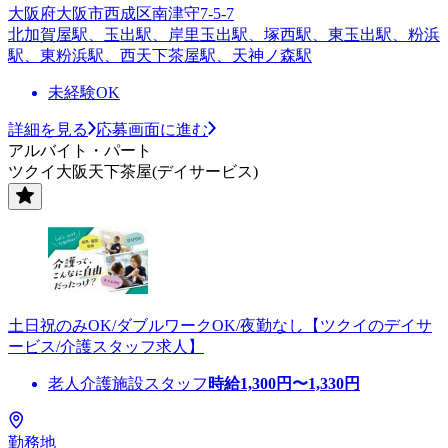
大阪府大阪市西成区南津守7-5-7
北加賀屋駅、玉出駅、岸里玉出駅、塚西駅、東玉出駅、粉浜
駅、東粉浜駅、西天下茶屋駅、天神ノ森駅
未経験OK
詳細を見る
応募画面に進む
アルバイト・パート
ツクイ大阪天下茶屋(デイサービス)
土日祝のみOK/ダブルワークOK/夜勤なし【ツクイのデイサ
ービス/介護スタッフ求人】
老人介護施設スタッフ
時給
1,300
円〜
1,330
円
勤務地