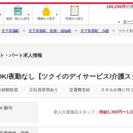
186,296件
の
す
路線・駅から探す
職種から探す
特徴から探す
キー
天下茶屋駅
天下茶屋駅、医療・福祉系
天下茶屋駅、介護
ツクイ大
イト・パート求人情報
OK/夜勤なし【ツクイのデイサービス/介護
未経験歓迎
正社員登用あり
交通費支給
スキルが身に付
給与
老人介護施設スタッフ：
時給1,300円〜1,3