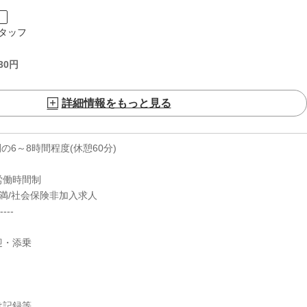
ト
タッフ
30
円
詳細情報をもっと見る
0の間の6～8時間程度(休憩60分)
労働時間制
満/社会保険非加入求人
----
迎・添乗
は記録等