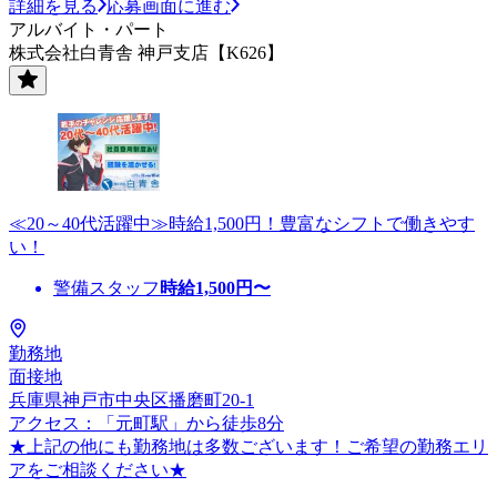
詳細を見る
応募画面に進む
アルバイト・パート
株式会社白青舎 神戸支店【K626】
≪20～40代活躍中≫時給1,500円！豊富なシフトで働きやす
い！
警備スタッフ
時給
1,500
円〜
勤務地
面接地
兵庫県神戸市中央区播磨町20-1
アクセス：「元町駅」から徒歩8分
★上記の他にも勤務地は多数ございます！ご希望の勤務エリ
アをご相談ください★