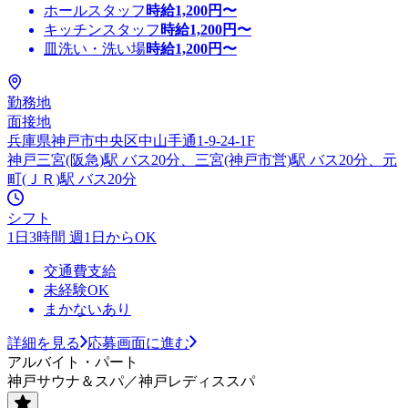
ホールスタッフ
時給
1,200
円〜
キッチンスタッフ
時給
1,200
円〜
皿洗い・洗い場
時給
1,200
円〜
勤務地
面接地
兵庫県神戸市中央区中山手通1-9-24-1F
神戸三宮(阪急)駅 バス20分、三宮(神戸市営)駅 バス20分、元
町(ＪＲ)駅 バス20分
シフト
1日3時間 週1日からOK
交通費支給
未経験OK
まかないあり
詳細を見る
応募画面に進む
アルバイト・パート
神戸サウナ＆スパ／神戸レディススパ