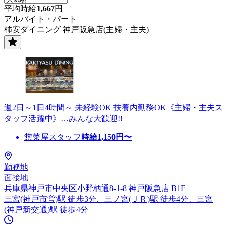
平均時給
1,667
円
アルバイト・パート
柿安ダイニング 神戸阪急店(主婦・主夫)
週2日～1日4時間～ 未経験OK 扶養内勤務OK《主婦・主夫ス
タッフ活躍中》…みんな大歓迎!!
惣菜屋スタッフ
時給
1,150
円〜
勤務地
面接地
兵庫県神戸市中央区小野柄通8-1-8 神戸阪急店 B1F
三宮(神戸市営)駅 徒歩3分、三ノ宮(ＪＲ)駅 徒歩4分、三宮
(神戸新交通)駅 徒歩4分