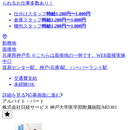
られるお仕事多数あり！
仕分けスタッフ
時給
1,200
円〜
1,800
円
倉庫スタッフ
時給
1,200
円〜
1,800
円
梱包スタッフ
時給
1,200
円〜
1,800
円
勤務地
面接地
兵庫県神戸市 ※こちらは面接地の一例です。WEB面接実施
中◎
貿易センター駅、神戸(兵庫)駅、ハーバーランド駅
交通費支給
未経験OK
詳細を見る
応募画面に進む
アルバイト・パート
株式会社日経サービス 神戸大学医学部附属病院/MD383