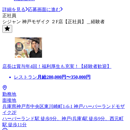
詳細を見る
応募画面に進む
正社員
シジャン 神戸モザイク ２F店【正社員】＿経験者
店長は賞与年4回！福利厚生も充実！【経験者歓迎】
レストラン
月給
280,000
円〜
350,000
円
勤務地
面接地
兵庫県神戸市中央区東川崎町1-6-1 神戸ハーバーランドモザ
イク2F
ハーバーランド駅 徒歩9分、神戸(兵庫)駅 徒歩9分、西元町
駅 徒歩11分