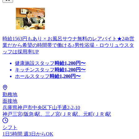
時給1563円もあり × お風呂サウナ無料のレアバイト★24h営
業だから希望の時間帯で働ける♪男性浴場・ロウリュウスタ
ッフは採用率UP
健康施設スタッフ
時給
1,200
円〜
キッチンスタッフ
時給
1,200
円〜
ホールスタッフ
時給
1,200
円〜
勤務地
面接地
兵庫県神戸市中央区下山手通2-2-10
神戸三宮(阪急)駅、三ノ宮(ＪＲ)駅、元町(ＪＲ)駅
シフト
1日5時間 週3日からOK