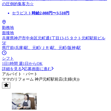
の圧倒的集客力☆
セラピスト
時給
2,088
円〜
3,510
円
勤務地
面接地
兵庫県神戸市中央区元町通1丁目13-15 タクト元町駅前ビル
5F
県庁前(兵庫)駅、元町(ＪＲ)駅、元町(阪神)駅
シフト
1日1時間 週1日からOK
詳細を見る
応募画面に進む
アルバイト・パート
ママのリフォーム 神戸元町駅前店(主婦(夫))