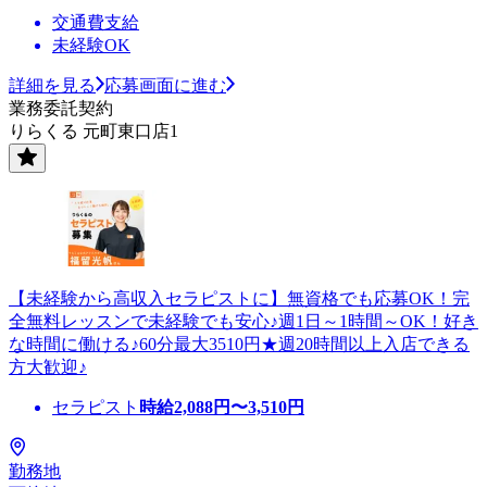
交通費支給
未経験OK
詳細を見る
応募画面に進む
業務委託契約
りらくる 元町東口店1
【未経験から高収入セラピストに】無資格でも応募OK！完
全無料レッスンで未経験でも安心♪週1日～1時間～OK！好き
な時間に働ける♪60分最大3510円★週20時間以上入店できる
方大歓迎♪
セラピスト
時給
2,088
円〜
3,510
円
勤務地