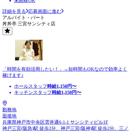
未経験OK
詳細を見る
応募画面に進む
アルバイト・パート
丼丼亭 三宮サンシティ店
「時間を有効活用したい！」→短時間もOKなので効率よく
稼げます♪
ホールスタッフ
時給
1,150
円〜
キッチンスタッフ
時給
1,150
円〜
勤務地
面接地
兵庫県神戸市中央区雲井通6-1-1 サンシティビル1F
神戸三宮(阪急)駅 徒歩2分、神戸三宮(阪神)駅 徒歩2分、三ノ