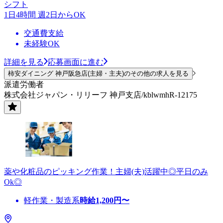
シフト
1日4時間 週2日からOK
交通費支給
未経験OK
詳細を見る
応募画面に進む
柿安ダイニング 神戸阪急店(主婦・主夫)のその他の求人を見る
派遣労働者
株式会社ジャパン・リリーフ 神戸支店/kblwmhR-12175
薬や化粧品のピッキング作業！主婦(夫)活躍中◎平日のみ
Ok◎
軽作業・製造系
時給
1,200
円〜