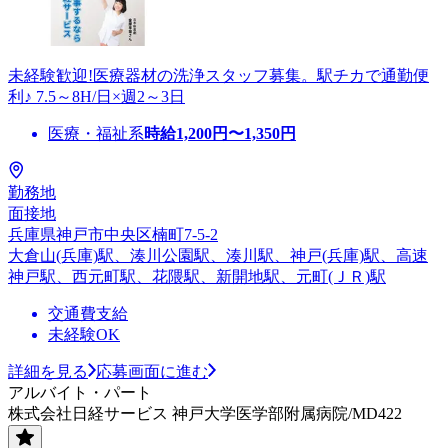
未経験歓迎!医療器材の洗浄スタッフ募集。駅チカで通勤便
利♪ 7.5～8H/日×週2～3日
医療・福祉系
時給
1,200
円〜
1,350
円
勤務地
面接地
兵庫県神戸市中央区楠町7-5-2
大倉山(兵庫)駅、湊川公園駅、湊川駅、神戸(兵庫)駅、高速
神戸駅、西元町駅、花隈駅、新開地駅、元町(ＪＲ)駅
交通費支給
未経験OK
詳細を見る
応募画面に進む
アルバイト・パート
株式会社日経サービス 神戸大学医学部附属病院/MD422