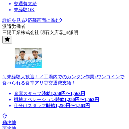
交通費支給
未経験OK
詳細を見る
応募画面に進む
派遣労働者
三陽工業株式会社 明石支店③_4/派明
＼未経験大歓迎！／工場内でのカンタン作業♪ワンコインで
食べられる食堂アリ◎交通費支給！
倉庫スタッフ
時給
1,250
円〜
1,563
円
機械オペレーション
時給
1,250
円〜
1,563
円
仕分けスタッフ
時給
1,250
円〜
1,563
円
勤務地
面接地