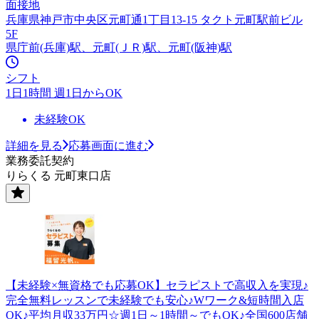
面接地
兵庫県神戸市中央区元町通1丁目13-15 タクト元町駅前ビル
5F
県庁前(兵庫)駅、元町(ＪＲ)駅、元町(阪神)駅
シフト
1日1時間 週1日からOK
未経験OK
詳細を見る
応募画面に進む
業務委託契約
りらくる 元町東口店
【未経験×無資格でも応募OK】セラピストで高収入を実現♪
完全無料レッスンで未経験でも安心♪Wワーク&短時間入店
OK♪平均月収33万円☆週1日～1時間～でもOK♪全国600店舗