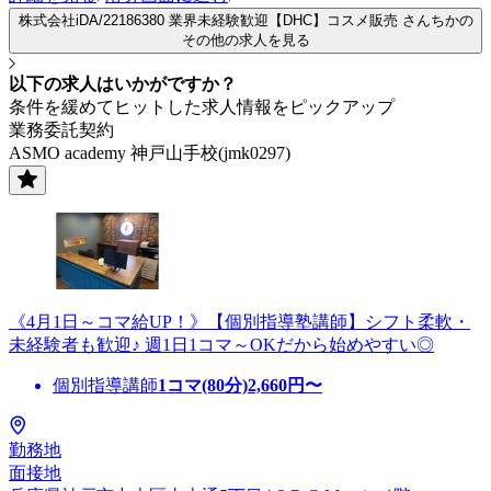
株式会社iDA/22186380 業界未経験歓迎【DHC】コスメ販売 さんちかの
その他の求人を見る
以下の求人はいかがですか？
条件を緩めてヒットした求人情報をピックアップ
業務委託契約
ASMO academy 神戸山手校(jmk0297)
《4月1日～コマ給UP！》【個別指導塾講師】シフト柔軟・
未経験者も歓迎♪ 週1日1コマ～OKだから始めやすい◎
個別指導講師
1コマ(80分)
2,660
円〜
勤務地
面接地