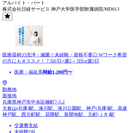
アルバイト・パート
株式会社日経サービス 神戸大学医学部附属病院/MD613
医療器材の洗浄・滅菌！未経験・資格不要◎ Wワーク希望
の方にもオススメ！ 7.5H/日×週2～3日or週5日
医療・福祉系
時給
1,200
円〜
勤務地
面接地
兵庫県神戸市中央区楠町7-5-2
大倉山(兵庫)駅、湊川駅、湊川公園駅、神戸(兵庫)駅、高速
神戸駅、西元町駅、花隈駅、新開地駅、元町(ＪＲ)駅
交通費支給
未経験OK