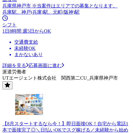
兵庫県神戸市 ※当案件はエリアでの募集となります。
兵庫駅、神戸(兵庫)駅、元町(阪神)駅
シフト
1日8時間 週5日からOK
交通費支給
未経験OK
まかないあり
詳細を見る
応募画面に進む
派遣労働者
UTエージェント株式会社 関西第二CU_兵庫県神戸市
【8月スタートするなら今！】即日面接OK！自宅から電話1
本で面接完了◎＼日払いOKでスグ稼げる／未経験から始め