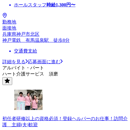
ホールスタッフ
時給
1,300
円〜
勤務地
面接地
兵庫県神戸市北区
神戸電鉄 有馬温泉駅 徒歩8分
交通費支給
詳細を見る
応募画面に進む
アルバイト・パート
ハート介護サービス 須磨
初任者研修以上の資格必須！登録ヘルパーのお仕事！訪問介
護 主婦(夫)歓迎