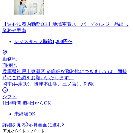
【週4×扶養内勤務OK】地域密着スーパーでのレジ・品出し
業務＠甲南
レジスタッフ
時給
1,200
円〜
勤務地
面接地
兵庫県神戸市東灘区 ※詳細な勤務地につきましては、面接
時にご確認をお願いいたします。
岡本(兵庫)駅、摂津本山駅、三ノ宮(ＪＲ)駅
シフト
1日4時間 週4日からOK
未経験OK
詳細を見る
応募画面に進む
アルバイト・パート