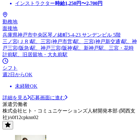
インストラクター
時給
1,250
円〜
2,700
円
勤務地
面接地
兵庫県神戸市中央区琴ノ緒町5-4-23 サンデンビル 5階
三ノ宮(ＪＲ)駅、三宮(神戸市営)駅、三宮(神戸新交通)駅、神
戸三宮(阪急)駅、神戸三宮(阪神)駅、新神戸駅、三宮・花時
計前駅、旧居留地・大丸前駅
シフト
週2日からOK
未経験OK
詳細を見る
応募画面に進む
派遣労働者
株式会社ヒト・コミュニケーションズ人材開発本部 (関西支
社)/s0f12cpknn02