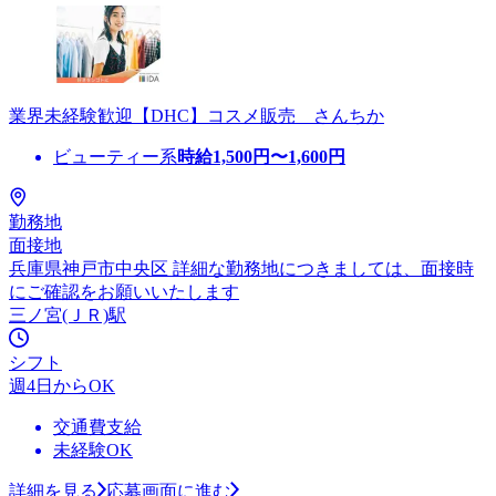
業界未経験歓迎【DHC】コスメ販売 さんちか
ビューティー系
時給
1,500
円〜
1,600
円
勤務地
面接地
兵庫県神戸市中央区 詳細な勤務地につきましては、面接時
にご確認をお願いいたします
三ノ宮(ＪＲ)駅
シフト
週4日からOK
交通費支給
未経験OK
詳細を見る
応募画面に進む