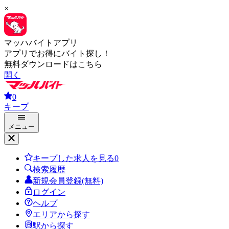
×
マッハバイトアプリ
アプリでお得にバイト探し！
無料ダウンロードはこちら
開く
0
キープ
メニュー
キープした求人を見る
0
検索履歴
新規会員登録(無料)
ログイン
ヘルプ
エリアから探す
駅から探す