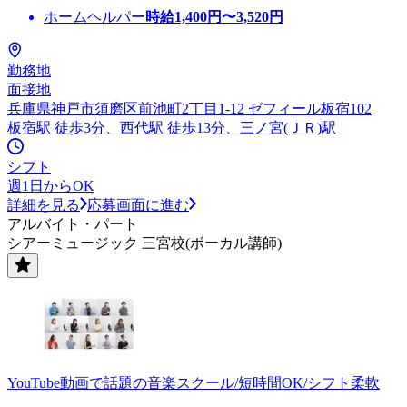
ホームヘルパー
時給
1,400
円〜
3,520
円
勤務地
面接地
兵庫県神戸市須磨区前池町2丁目1-12 ゼフィール板宿102
板宿駅 徒歩3分、西代駅 徒歩13分、三ノ宮(ＪＲ)駅
シフト
週1日からOK
詳細を見る
応募画面に進む
アルバイト・パート
シアーミュージック 三宮校(ボーカル講師)
YouTube動画で話題の音楽スクール/短時間OK/シフト柔軟