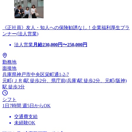
《正社員》友人・知人への保険勧誘なし！企業福利厚生プラ
ンナー(法人営業)
法人営業
月給
230,000
円〜
250,000
円
勤務地
面接地
兵庫県神戸市中央区栄町通1-2-7
元町(ＪＲ)駅 徒歩2分、県庁前(兵庫)駅 徒歩2分、元町(阪神)
駅 徒歩3分
シフト
1日7時間 週5日からOK
交通費支給
未経験OK