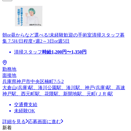
朝or昼からなど選べる!未経験歓迎の手術室清掃スタッフ募
集 7.5H/日程度×週2～3日or週5日
清掃スタッフ
時給
1,200
円〜
1,350
円
勤務地
面接地
兵庫県神戸市中央区楠町7-5-2
大倉山(兵庫)駅、湊川公園駅、湊川駅、神戸(兵庫)駅、高速
神戸駅、西元町駅、花隈駅、新開地駅、元町(ＪＲ)駅
交通費支給
未経験OK
詳細を見る
応募画面に進む
新着