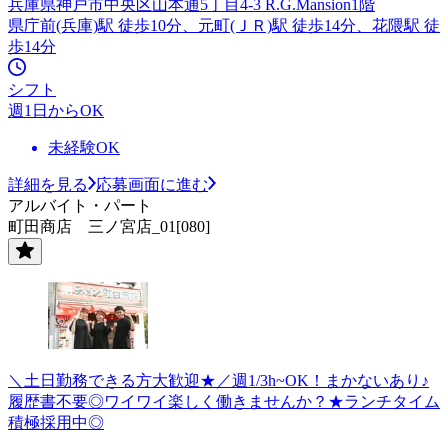
兵庫県神戸市中央区山本通5丁目4-3 R.G.Mansion1階
県庁前(兵庫)駅 徒歩10分、元町(ＪＲ)駅 徒歩14分、花隈駅 徒
歩14分
シフト
週1日からOK
未経験OK
詳細を見る
応募画面に進む
アルバイト・パート
町田商店 三ノ宮店_01[080]
＼土日勤務できる方大歓迎★／週1/3h~OK！まかないあり♪
履歴書不要◎ワイワイ楽しく働きませんか？★ランチタイム
積極採用中◎