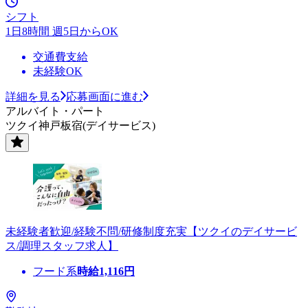
シフト
1日8時間 週5日からOK
交通費支給
未経験OK
詳細を見る
応募画面に進む
アルバイト・パート
ツクイ神戸板宿(デイサービス)
未経験者歓迎/経験不問/研修制度充実【ツクイのデイサービ
ス/調理スタッフ求人】
フード系
時給
1,116
円