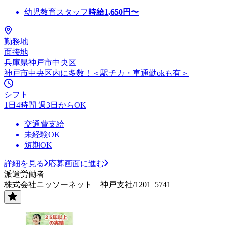
幼児教育スタッフ
時給
1,650
円〜
勤務地
面接地
兵庫県神戸市中央区
神戸市中央区内に多数！＜駅チカ・車通勤okも有＞
シフト
1日4時間 週3日からOK
交通費支給
未経験OK
短期OK
詳細を見る
応募画面に進む
派遣労働者
株式会社ニッソーネット 神戸支社/1201_5741