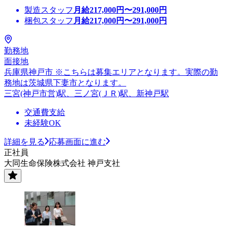
製造スタッフ
月給
217,000
円〜
291,000
円
梱包スタッフ
月給
217,000
円〜
291,000
円
勤務地
面接地
兵庫県神戸市 ※こちらは募集エリアとなります。実際の勤
務地は茨城県下妻市となります。
三宮(神戸市営)駅、三ノ宮(ＪＲ)駅、新神戸駅
交通費支給
未経験OK
詳細を見る
応募画面に進む
正社員
大同生命保険株式会社 神戸支社