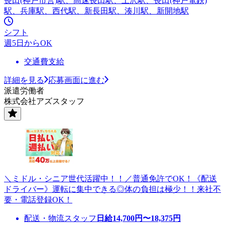
長田(神戸市営)駅、高速長田駅、上沢駅、長田(神戸電鉄)
駅、兵庫駅、西代駅、新長田駅、湊川駅、新開地駅
シフト
週5日からOK
交通費支給
詳細を見る
応募画面に進む
派遣労働者
株式会社アズスタッフ
＼ミドル・シニア世代活躍中！！／普通免許でOK！《配送
ドライバー》運転に集中できる◎体の負担は極少！！来社不
要・電話登録OK！
配送・物流スタッフ
日給
14,700
円〜
18,375
円