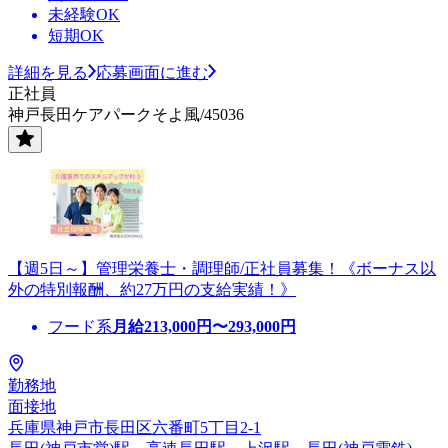
未経験OK
短期OK
詳細を見る
応募画面に進む
正社員
神戸長田ケアパークそよ風/45036
【週5日～】管理栄養士・調理師/正社員募集！《ボーナス以
外の特別報酬、約27万円の支給実績！》
フード系
月給
213,000
円〜
293,000
円
勤務地
面接地
兵庫県神戸市長田区六番町5丁目2-1