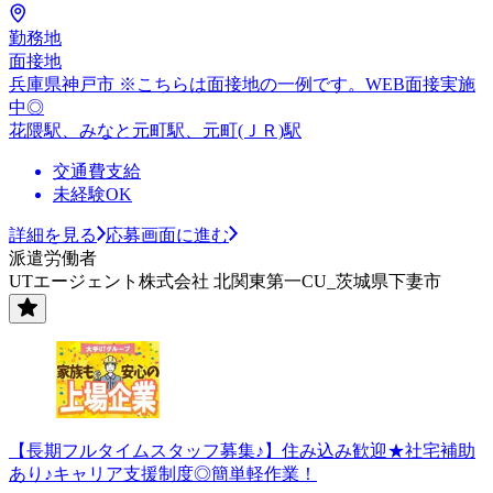
勤務地
面接地
兵庫県神戸市 ※こちらは面接地の一例です。WEB面接実施
中◎
花隈駅、みなと元町駅、元町(ＪＲ)駅
交通費支給
未経験OK
詳細を見る
応募画面に進む
派遣労働者
UTエージェント株式会社 北関東第一CU_茨城県下妻市
【長期フルタイムスタッフ募集♪】住み込み歓迎★社宅補助
あり♪キャリア支援制度◎簡単軽作業！