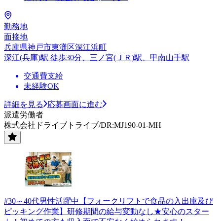
勤務地
面接地
兵庫県神戸市東灘区深江浜町
深江(兵庫)駅 徒歩30分、三ノ宮(ＪＲ)駅、甲南山手駅
交通費支給
未経験OK
詳細を見る
応募画面に進む
派遣労働者
株式会社ドライブトライブ/DR:MJ190-01-MH
#30～40代男性活躍中【フォークリフトで食品の入出庫及び
ピッキング作業】研修期間の給与変動なし★安心のスター