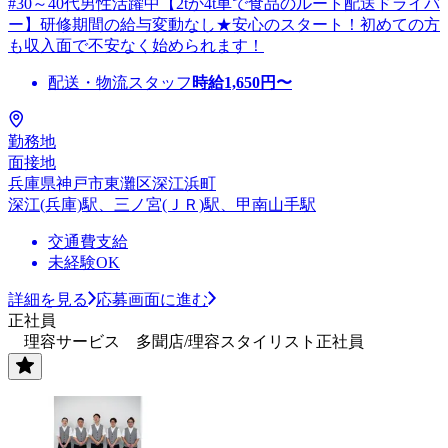
#30～40代男性活躍中【2tか4t車で食品のルート配送ドライバ
ー】研修期間の給与変動なし★安心のスタート！初めての方
も収入面で不安なく始められます！
配送・物流スタッフ
時給
1,650
円〜
勤務地
面接地
兵庫県神戸市東灘区深江浜町
深江(兵庫)駅、三ノ宮(ＪＲ)駅、甲南山手駅
交通費支給
未経験OK
詳細を見る
応募画面に進む
正社員
理容サービス 多聞店/理容スタイリスト正社員