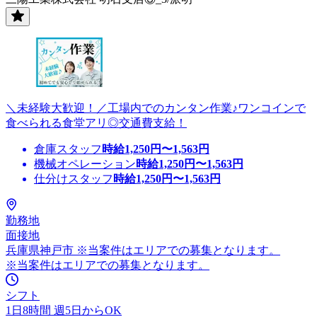
＼未経験大歓迎！／工場内でのカンタン作業♪ワンコインで
食べられる食堂アリ◎交通費支給！
倉庫スタッフ
時給
1,250
円〜
1,563
円
機械オペレーション
時給
1,250
円〜
1,563
円
仕分けスタッフ
時給
1,250
円〜
1,563
円
勤務地
面接地
兵庫県神戸市 ※当案件はエリアでの募集となります。
※当案件はエリアでの募集となります。
シフト
1日8時間 週5日からOK