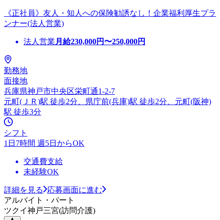
《正社員》友人・知人への保険勧誘なし！企業福利厚生プラ
ンナー(法人営業)
法人営業
月給
230,000
円〜
250,000
円
勤務地
面接地
兵庫県神戸市中央区栄町通1-2-7
元町(ＪＲ)駅 徒歩2分、県庁前(兵庫)駅 徒歩2分、元町(阪神)
駅 徒歩3分
シフト
1日7時間 週5日からOK
交通費支給
未経験OK
詳細を見る
応募画面に進む
アルバイト・パート
ツクイ神戸三宮(訪問介護)