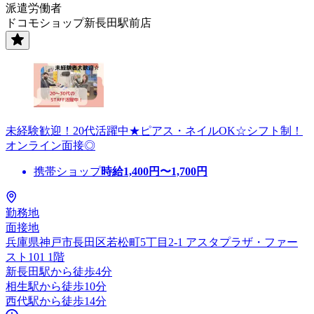
派遣労働者
ドコモショップ新長田駅前店
未経験歓迎！20代活躍中★ピアス・ネイルOK☆シフト制！
オンライン面接◎
携帯ショップ
時給
1,400
円〜
1,700
円
勤務地
面接地
兵庫県神戸市長田区若松町5丁目2-1 アスタプラザ・ファー
スト101 1階
新長田駅から徒歩4分
相生駅から徒歩10分
西代駅から徒歩14分