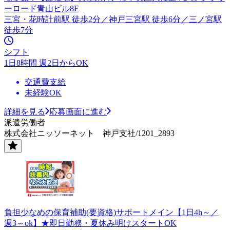
ーロード青山ビル8F
三宮・花時計前駅 徒歩2分／神戸三宮駅 徒歩6分／三ノ宮駅
徒歩7分
シフト
1日8時間 週2日からOK
交通費支給
未経験OK
詳細を見る
応募画面に進む
派遣労働者
株式会社ニッソーネット 神戸支社/1201_2893
負担少なめの保育補助(要資格)サポートメイン【1日4h～／
週3～ok】★即日勤務・夏休み明けスタートOK