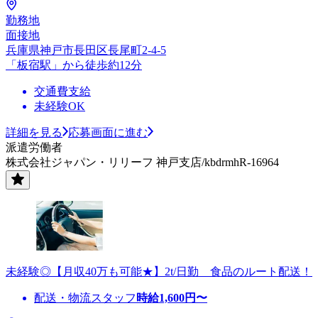
勤務地
面接地
兵庫県神戸市長田区長尾町2-4-5
「板宿駅」から徒歩約12分
交通費支給
未経験OK
詳細を見る
応募画面に進む
派遣労働者
株式会社ジャパン・リリーフ 神戸支店/kbdrmhR-16964
未経験◎【月収40万も可能★】2t/日勤 食品のルート配送！
配送・物流スタッフ
時給
1,600
円〜