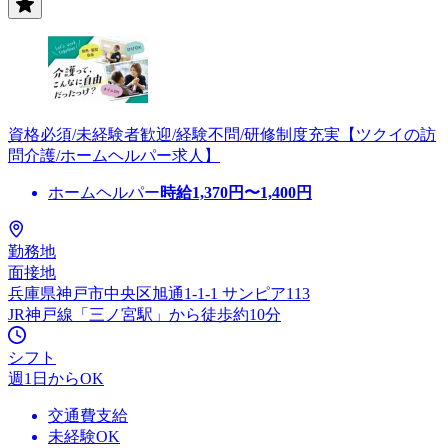
資格必須/未経験者歓迎/経験不問/研修制度充実【ツクイの訪
問介護/ホームヘルパー求人】
ホームヘルパー
時給
1,370
円〜
1,400
円
勤務地
面接地
兵庫県神戸市中央区旭通1-1-1 サンピア113
JR神戸線「三ノ宮駅」から徒歩約10分
シフト
週1日からOK
交通費支給
未経験OK