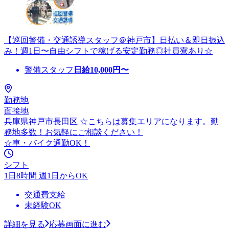
【巡回警備・交通誘導スタッフ＠神戸市】日払い＆即日振込
み！週1日〜自由シフトで稼げる安定勤務◎社員寮あり☆
警備スタッフ
日給
10,000
円〜
勤務地
面接地
兵庫県神戸市長田区 ☆こちらは募集エリアになります。勤
務地多数！お気軽にご相談ください！
☆車・バイク通勤OK！
シフト
1日8時間 週1日からOK
交通費支給
未経験OK
詳細を見る
応募画面に進む