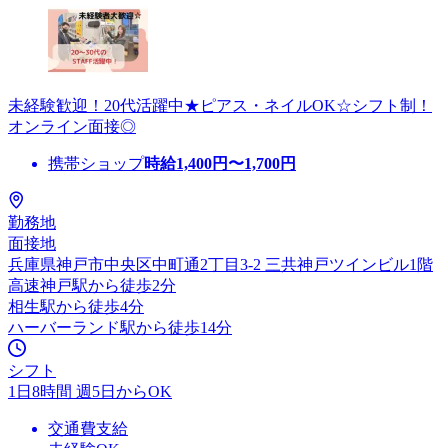
未経験歓迎！20代活躍中★ピアス・ネイルOK☆シフト制！
オンライン面接◎
携帯ショップ
時給
1,400
円〜
1,700
円
勤務地
面接地
兵庫県神戸市中央区中町通2丁目3-2 三共神戸ツインビル1階
高速神戸駅から徒歩2分
相生駅から徒歩4分
ハーバーランド駅から徒歩14分
シフト
1日8時間 週5日からOK
交通費支給