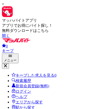
×
マッハバイトアプリ
アプリでお得にバイト探し！
無料ダウンロードはこちら
開く
0
キープ
メニュー
キープした求人を見る
0
検索履歴
新規会員登録(無料)
ログイン
ヘルプ
エリアから探す
駅から探す