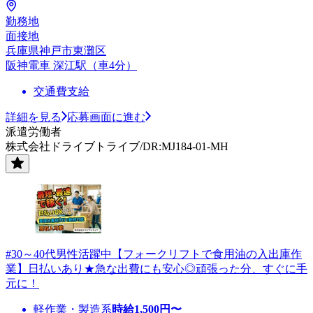
勤務地
面接地
兵庫県神戸市東灘区
阪神電車 深江駅（車4分）
交通費支給
詳細を見る
応募画面に進む
派遣労働者
株式会社ドライブトライブ/DR:MJ184-01-MH
#30～40代男性活躍中【フォークリフトで食用油の入出庫作
業】日払いあり★急な出費にも安心◎頑張った分、すぐに手
元に！
軽作業・製造系
時給
1,500
円〜