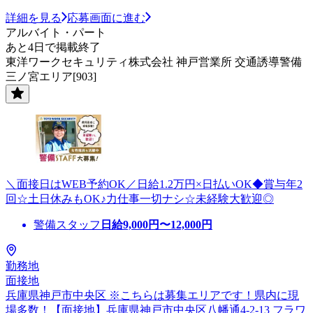
詳細を見る
応募画面に進む
アルバイト・パート
あと4日で掲載終了
東洋ワークセキュリティ株式会社 神戸営業所 交通誘導警備
三ノ宮エリア[903]
＼面接日はWEB予約OK／日給1.2万円×日払いOK◆賞与年2
回☆土日休みもOK♪力仕事一切ナシ☆未経験大歓迎◎
警備スタッフ
日給
9,000
円〜
12,000
円
勤務地
面接地
兵庫県神戸市中央区 ※こちらは募集エリアです！県内に現
場多数！【面接地】兵庫県神戸市中央区八幡通4-2-13 フラワ