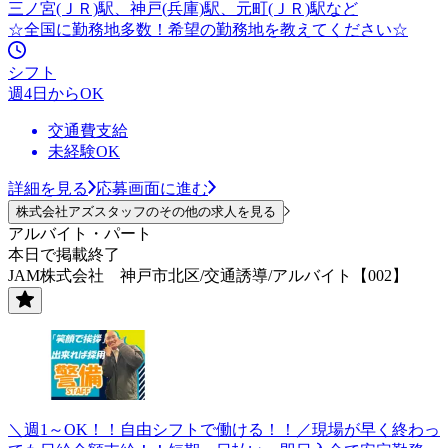
三ノ宮(ＪＲ)駅、神戸(兵庫)駅、元町(ＪＲ)駅など
☆全国に勤務地多数！希望の勤務地を教えてください☆
シフト
週4日からOK
交通費支給
未経験OK
詳細を見る
応募画面に進む
株式会社アズスタッフのその他の求人を見る
アルバイト・パート
本日で掲載終了
JAM株式会社 神戸市北区/交通誘導/アルバイト【002】
＼週1～OK！！自由シフトで働ける！！／現場が早く終わっ