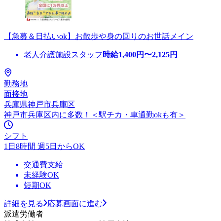
【急募＆日払いok】お散歩や身の回りのお世話メイン
老人介護施設スタッフ
時給
1,400
円〜
2,125
円
勤務地
面接地
兵庫県神戸市兵庫区
神戸市兵庫区内に多数！＜駅チカ・車通勤okも有＞
シフト
1日8時間 週5日からOK
交通費支給
未経験OK
短期OK
詳細を見る
応募画面に進む
派遣労働者