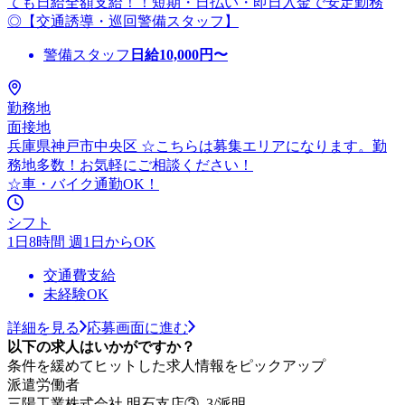
ても日給全額支給！！短期・日払い・即日入金で安定勤務
◎【交通誘導・巡回警備スタッフ】
警備スタッフ
日給
10,000
円〜
勤務地
面接地
兵庫県神戸市中央区 ☆こちらは募集エリアになります。勤
務地多数！お気軽にご相談ください！
☆車・バイク通勤OK！
シフト
1日8時間 週1日からOK
交通費支給
未経験OK
詳細を見る
応募画面に進む
以下の求人はいかがですか？
条件を緩めてヒットした求人情報をピックアップ
派遣労働者
三陽工業株式会社 明石支店③_3/派明