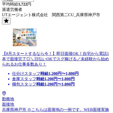
平均時給
1,722
円
派遣労働者
UTエージェント株式会社 関西第二CU_兵庫県神戸市
【8月スタートするなら今！】即日面接OK！自宅から電話1
本で面接完了◎＼日払いOKでスグ稼げる／未経験から始め
られるお仕事多数あり！
仕分けスタッフ
時給
1,200
円〜
1,800
円
倉庫スタッフ
時給
1,200
円〜
1,800
円
梱包スタッフ
時給
1,200
円〜
1,800
円
勤務地
面接地
兵庫県神戸市 ※こちらは面接地の一例です。WEB面接実施