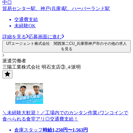
中◎
貿易センター駅、神戸(兵庫)駅、ハーバーランド駅
交通費支給
未経験OK
詳細を見る
応募画面に進む
UTエージェント株式会社 関西第二CU_兵庫県神戸市のその他の求人
を見る
派遣労働者
三陽工業株式会社 明石支店③_4/派明
＼未経験大歓迎！／工場内でのカンタン作業♪ワンコインで
食べられる食堂アリ◎交通費支給！
倉庫スタッフ
時給
1,250
円〜
1,563
円