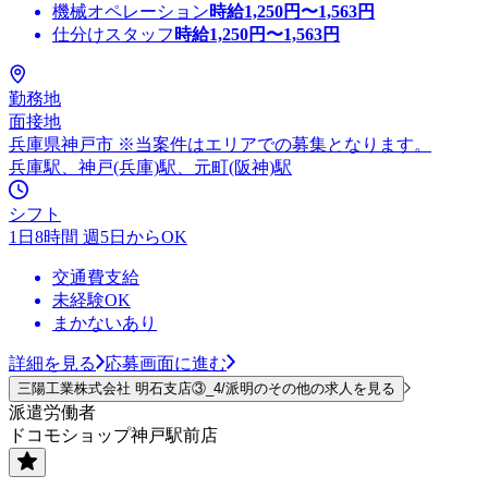
機械オペレーション
時給
1,250
円〜
1,563
円
仕分けスタッフ
時給
1,250
円〜
1,563
円
勤務地
面接地
兵庫県神戸市 ※当案件はエリアでの募集となります。
兵庫駅、神戸(兵庫)駅、元町(阪神)駅
シフト
1日8時間 週5日からOK
交通費支給
未経験OK
まかないあり
詳細を見る
応募画面に進む
三陽工業株式会社 明石支店③_4/派明のその他の求人を見る
派遣労働者
ドコモショップ神戸駅前店