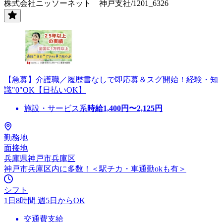
株式会社ニッソーネット 神戸支社/1201_6326
【急募】介護職／履歴書なしで即応募＆スグ開始！経験・知
識"0"OK【日払いOK】
施設・サービス系
時給
1,400
円〜
2,125
円
勤務地
面接地
兵庫県神戸市兵庫区
神戸市兵庫区内に多数！＜駅チカ・車通勤okも有＞
シフト
1日8時間 週5日からOK
交通費支給