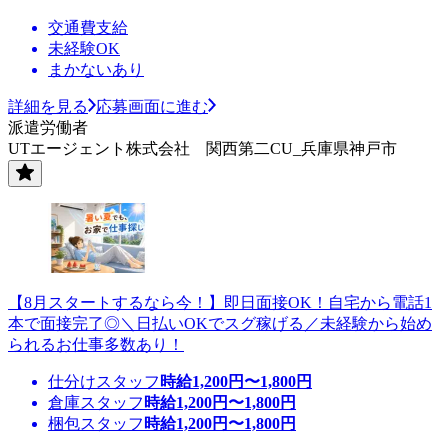
交通費支給
未経験OK
まかないあり
詳細を見る
応募画面に進む
派遣労働者
UTエージェント株式会社 関西第二CU_兵庫県神戸市
【8月スタートするなら今！】即日面接OK！自宅から電話1
本で面接完了◎＼日払いOKでスグ稼げる／未経験から始め
られるお仕事多数あり！
仕分けスタッフ
時給
1,200
円〜
1,800
円
倉庫スタッフ
時給
1,200
円〜
1,800
円
梱包スタッフ
時給
1,200
円〜
1,800
円