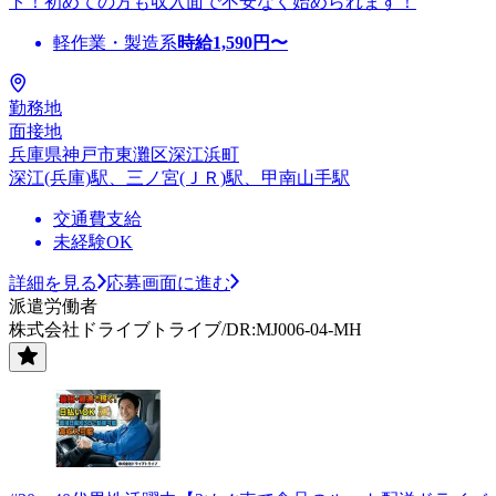
ト！初めての方も収入面で不安なく始められます！
軽作業・製造系
時給
1,590
円〜
勤務地
面接地
兵庫県神戸市東灘区深江浜町
深江(兵庫)駅、三ノ宮(ＪＲ)駅、甲南山手駅
交通費支給
未経験OK
詳細を見る
応募画面に進む
派遣労働者
株式会社ドライブトライブ/DR:MJ006-04-MH