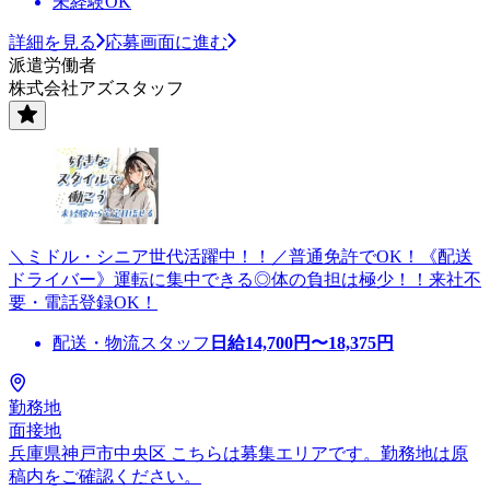
未経験OK
詳細を見る
応募画面に進む
派遣労働者
株式会社アズスタッフ
＼ミドル・シニア世代活躍中！！／普通免許でOK！《配送
ドライバー》運転に集中できる◎体の負担は極少！！来社不
要・電話登録OK！
配送・物流スタッフ
日給
14,700
円〜
18,375
円
勤務地
面接地
兵庫県神戸市中央区 こちらは募集エリアです。勤務地は原
稿内をご確認ください。