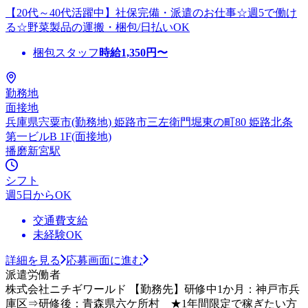
【20代～40代活躍中】社保完備・派遣のお仕事☆週5で働け
る☆野菜製品の運搬・梱包/日払いOK
梱包スタッフ
時給
1,350
円〜
勤務地
面接地
兵庫県宍粟市(勤務地) 姫路市三左衛門堀東の町80 姫路北条
第一ビルB 1F(面接地)
播磨新宮駅
シフト
週5日からOK
交通費支給
未経験OK
詳細を見る
応募画面に進む
派遣労働者
株式会社ニチギワールド 【勤務先】研修中1か月：神戸市兵
庫区⇒研修後：青森県六ケ所村 ★1年間限定で稼ぎたい方