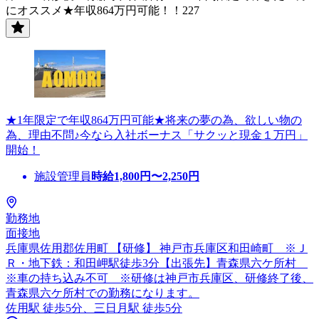
にオススメ★年収864万円可能！！227
★1年限定で年収864万円可能★将来の夢の為、欲しい物の
為、理由不問♪今なら入社ボーナス「サクッと現金１万円」
開始！
施設管理員
時給
1,800
円〜
2,250
円
勤務地
面接地
兵庫県佐用郡佐用町 【研修】 神戸市兵庫区和田崎町 ※Ｊ
Ｒ・地下鉄：和田岬駅徒歩3分【出張先】青森県六ケ所村
※車の持ち込み不可 ※研修は神戸市兵庫区、研修終了後、
青森県六ケ所村での勤務になります。
佐用駅 徒歩5分、三日月駅 徒歩5分