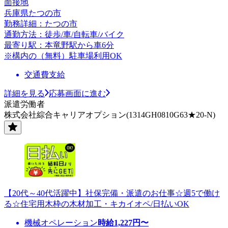
面接地
兵庫県たつの市
勤務詳細：たつの市
通勤方法：徒歩/車/自転車/バイク
最寄り駅：本竜野駅から車6分
※構内の（無料）駐車場利用OK
交通費支給
詳細を見る
応募画面に進む
派遣労働者
株式会社綜合キャリアオプション(1314GH0810G63★20-N)
【20代～40代活躍中】社保完備・派遣のお仕事☆週5で働け
る☆住宅用木枠の木材加工・キカイオペ/日払いOK
機械オペレーション
時給
1,227
円〜