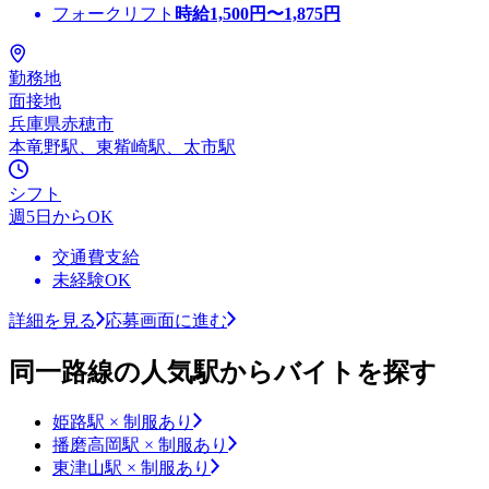
フォークリフト
時給
1,500
円〜
1,875
円
勤務地
面接地
兵庫県赤穂市
本竜野駅、東觜崎駅、太市駅
シフト
週5日からOK
交通費支給
未経験OK
詳細を見る
応募画面に進む
同一路線の人気駅からバイトを探す
姫路駅 × 制服あり
播磨高岡駅 × 制服あり
東津山駅 × 制服あり