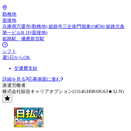
勤務地
面接地
兵庫県宍粟市(勤務地) 姫路市三左衛門堀東の町80 姫路北条
第一ビルB 1F(面接地)
姫路駅、播磨新宮駅
シフト
週5日からOK
交通費支給
詳細を見る
応募画面に進む
派遣労働者
株式会社綜合キャリアオプション(1314GH0810G63★32-N)