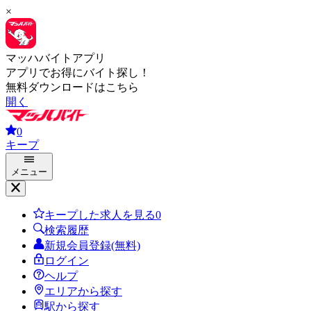
×
マッハバイトアプリ
アプリでお得にバイト探し！
無料ダウンロードはこちら
開く
0
キープ
メニュー
キープした求人を見る
0
検索履歴
新規会員登録(無料)
ログイン
ヘルプ
エリアから探す
駅から探す