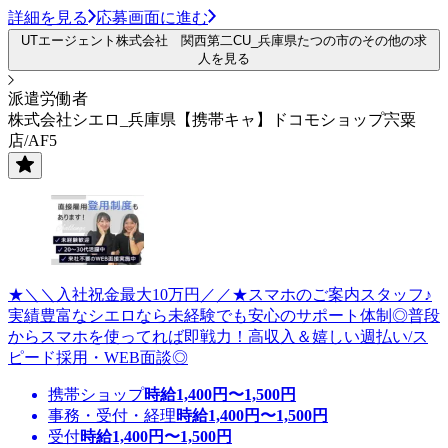
詳細を見る
応募画面に進む
UTエージェント株式会社 関西第二CU_兵庫県たつの市のその他の求
人を見る
派遣労働者
株式会社シエロ_兵庫県【携帯キャ】ドコモショップ宍粟
店/AF5
★＼＼入社祝金最大10万円／／★スマホのご案内スタッフ♪
実績豊富なシエロなら未経験でも安心のサポート体制◎普段
からスマホを使ってれば即戦力！高収入＆嬉しい週払い/ス
ピード採用・WEB面談◎
携帯ショップ
時給
1,400
円〜
1,500
円
事務・受付・経理
時給
1,400
円〜
1,500
円
受付
時給
1,400
円〜
1,500
円