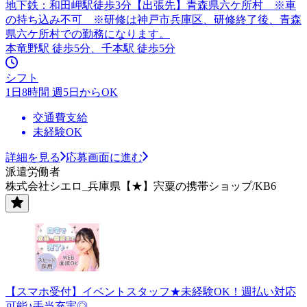
地下鉄：和田岬駅徒歩3分【出張先】青森県六ケ所村 ※車
の持ち込み不可 ※研修は神戸市兵庫区、研修終了後、青森
県六ケ所村での勤務になります。
本竜野駅 徒歩5分、千本駅 徒歩5分
シフト
1日8時間 週5日からOK
交通費支給
未経験OK
詳細を見る
応募画面に進む
派遣労働者
株式会社シエロ_兵庫県【★】宍粟の携帯ショップ/KB6
【スマホ受付】イベントスタッフ★未経験OK！週払い対応
可能♪手当充実◎