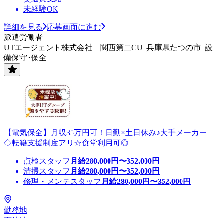
未経験OK
詳細を見る
応募画面に進む
派遣労働者
UTエージェント株式会社 関西第二CU_兵庫県たつの市_設
備保守･保全
【電気保全】月収35万円可！日勤×土日休み♪大手メーカー
◇転籍支援制度アリ☆食堂利用可◎
点検スタッフ
月給
280,000
円〜
352,000
円
清掃スタッフ
月給
280,000
円〜
352,000
円
修理・メンテスタッフ
月給
280,000
円〜
352,000
円
勤務地