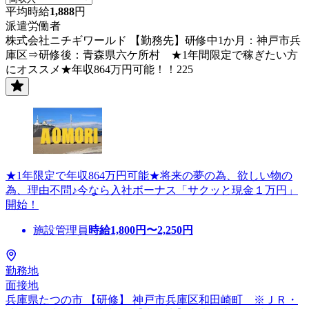
平均時給
1,888
円
派遣労働者
株式会社ニチギワールド 【勤務先】研修中1か月：神戸市兵
庫区⇒研修後：青森県六ケ所村 ★1年間限定で稼ぎたい方
にオススメ★年収864万円可能！！225
★1年限定で年収864万円可能★将来の夢の為、欲しい物の
為、理由不問♪今なら入社ボーナス「サクッと現金１万円」
開始！
施設管理員
時給
1,800
円〜
2,250
円
勤務地
面接地
兵庫県たつの市 【研修】 神戸市兵庫区和田崎町 ※ＪＲ・