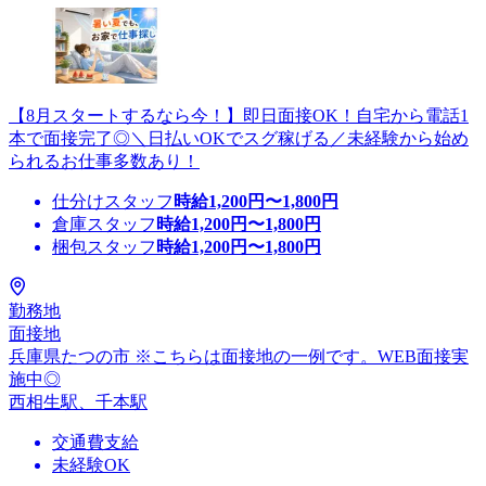
【8月スタートするなら今！】即日面接OK！自宅から電話1
本で面接完了◎＼日払いOKでスグ稼げる／未経験から始め
られるお仕事多数あり！
仕分けスタッフ
時給
1,200
円〜
1,800
円
倉庫スタッフ
時給
1,200
円〜
1,800
円
梱包スタッフ
時給
1,200
円〜
1,800
円
勤務地
面接地
兵庫県たつの市 ※こちらは面接地の一例です。WEB面接実
施中◎
西相生駅、千本駅
交通費支給
未経験OK