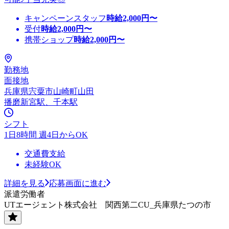
キャンペーンスタッフ
時給
2,000
円〜
受付
時給
2,000
円〜
携帯ショップ
時給
2,000
円〜
勤務地
面接地
兵庫県宍粟市山崎町山田
播磨新宮駅、千本駅
シフト
1日8時間 週4日からOK
交通費支給
未経験OK
詳細を見る
応募画面に進む
派遣労働者
UTエージェント株式会社 関西第二CU_兵庫県たつの市