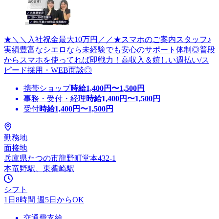
★＼＼入社祝金最大10万円／／★スマホのご案内スタッフ♪
実績豊富なシエロなら未経験でも安心のサポート体制◎普段
からスマホを使ってれば即戦力！高収入＆嬉しい週払い/ス
ピード採用・WEB面談◎
携帯ショップ
時給
1,400
円〜
1,500
円
事務・受付・経理
時給
1,400
円〜
1,500
円
受付
時給
1,400
円〜
1,500
円
勤務地
面接地
兵庫県たつの市龍野町堂本432-1
本竜野駅、東觜崎駅
シフト
1日8時間 週5日からOK
交通費支給