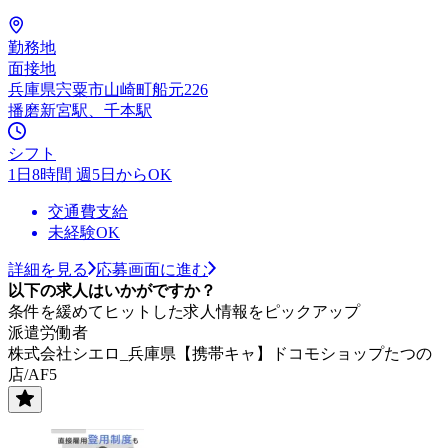
勤務地
面接地
兵庫県宍粟市山崎町船元226
播磨新宮駅、千本駅
シフト
1日8時間 週5日からOK
交通費支給
未経験OK
詳細を見る
応募画面に進む
以下の求人はいかがですか？
条件を緩めてヒットした求人情報をピックアップ
派遣労働者
株式会社シエロ_兵庫県【携帯キャ】ドコモショップたつの
店/AF5