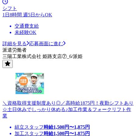
シフト
1日8時間 週5日からOK
交通費支給
未経験OK
詳細を見る
応募画面に進む
派遣労働者
三陽工業株式会社 姫路支店⑦_6/派姫
＼資格取得支援制度あり◎／高時給1875円！夜勤シフトあり
☆土日休みでしっかり休める♪加工作業＆フォークリフト作
業
組立スタッフ
時給
1,500
円〜
1,875
円
加工スタッフ
時給
1,500
円〜
1,875
円