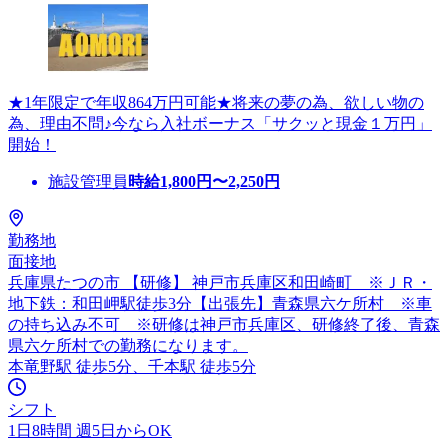
★1年限定で年収864万円可能★将来の夢の為、欲しい物の
為、理由不問♪今なら入社ボーナス「サクッと現金１万円」
開始！
施設管理員
時給
1,800
円〜
2,250
円
勤務地
面接地
兵庫県たつの市 【研修】 神戸市兵庫区和田崎町 ※ＪＲ・
地下鉄：和田岬駅徒歩3分【出張先】青森県六ケ所村 ※車
の持ち込み不可 ※研修は神戸市兵庫区、研修終了後、青森
県六ケ所村での勤務になります。
本竜野駅 徒歩5分、千本駅 徒歩5分
シフト
1日8時間 週5日からOK