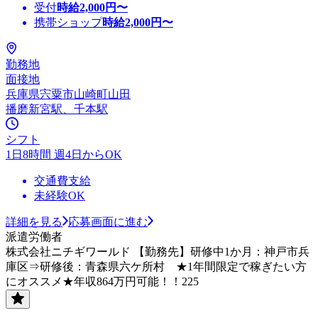
受付
時給
2,000
円〜
携帯ショップ
時給
2,000
円〜
勤務地
面接地
兵庫県宍粟市山崎町山田
播磨新宮駅、千本駅
シフト
1日8時間 週4日からOK
交通費支給
未経験OK
詳細を見る
応募画面に進む
派遣労働者
株式会社ニチギワールド 【勤務先】研修中1か月：神戸市兵
庫区⇒研修後：青森県六ケ所村 ★1年間限定で稼ぎたい方
にオススメ★年収864万円可能！！225