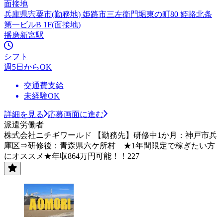
面接地
兵庫県宍粟市(勤務地) 姫路市三左衛門堀東の町80 姫路北条
第一ビルB 1F(面接地)
播磨新宮駅
シフト
週5日からOK
交通費支給
未経験OK
詳細を見る
応募画面に進む
派遣労働者
株式会社ニチギワールド 【勤務先】研修中1か月：神戸市兵
庫区⇒研修後：青森県六ケ所村 ★1年間限定で稼ぎたい方
にオススメ★年収864万円可能！！227