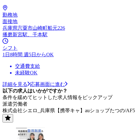
勤務地
面接地
兵庫県宍粟市山崎町船元226
播磨新宮駅、千本駅
シフト
1日8時間 週5日からOK
交通費支給
未経験OK
詳細を見る
応募画面に進む
以下の求人はいかがですか？
条件を緩めてヒットした求人情報をピックアップ
派遣労働者
株式会社シエロ_兵庫県【携帯キャ】auショップたつの/AF5