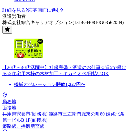
詳細を見る
応募画面に進む
派遣労働者
株式会社綜合キャリアオプション(1314GH0810G63★20-N)
【20代～40代活躍中】社保完備・派遣のお仕事☆週5で働け
る☆住宅用木枠の木材加工・キカイオペ/日払いOK
機械オペレーション
時給
1,227
円〜
勤務地
面接地
兵庫県宍粟市(勤務地) 姫路市三左衛門堀東の町80 姫路北条
第一ビルB 1F(面接地)
姫路駅、播磨新宮駅