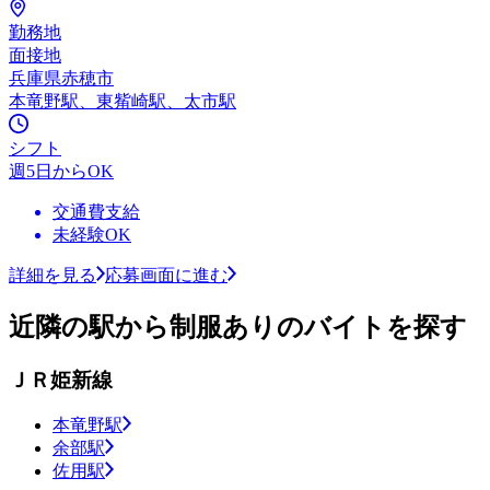
勤務地
面接地
兵庫県赤穂市
本竜野駅、東觜崎駅、太市駅
シフト
週5日からOK
交通費支給
未経験OK
詳細を見る
応募画面に進む
近隣の駅から制服ありのバイトを探す
ＪＲ姫新線
本竜野駅
余部駅
佐用駅