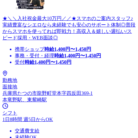
★＼＼入社祝金最大10万円／／★スマホのご案内スタッフ♪
実績豊富なシエロなら未経験でも安心のサポート体制◎普段
からスマホを使ってれば即戦力！高収入＆嬉しい週払い/ス
ピード採用・WEB面談◎
携帯ショップ
時給
1,400
円〜
1,450
円
事務・受付・経理
時給
1,400
円〜
1,450
円
受付
時給
1,400
円〜
1,450
円
勤務地
面接地
兵庫県たつの市龍野町堂本字四反田369-1
本竜野駅、東觜崎駅
シフト
1日8時間 週5日からOK
交通費支給
未経験OK