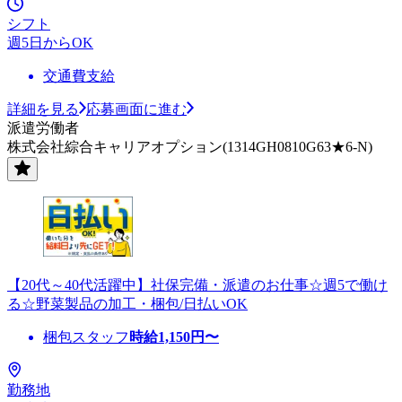
シフト
週5日からOK
交通費支給
詳細を見る
応募画面に進む
派遣労働者
株式会社綜合キャリアオプション(1314GH0810G63★6-N)
【20代～40代活躍中】社保完備・派遣のお仕事☆週5で働け
る☆野菜製品の加工・梱包/日払いOK
梱包スタッフ
時給
1,150
円〜
勤務地