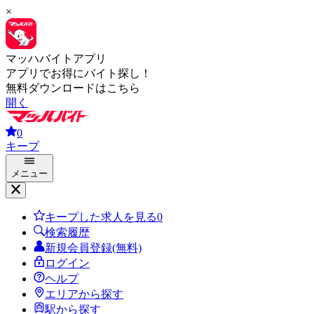
×
マッハバイトアプリ
アプリでお得にバイト探し！
無料ダウンロードはこちら
開く
0
キープ
メニュー
キープした求人を見る
0
検索履歴
新規会員登録(無料)
ログイン
ヘルプ
エリアから探す
駅から探す