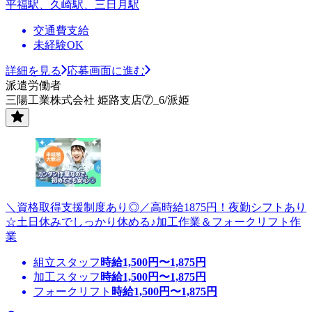
平福駅、久崎駅、三日月駅
交通費支給
未経験OK
詳細を見る
応募画面に進む
派遣労働者
三陽工業株式会社 姫路支店⑦_6/派姫
＼資格取得支援制度あり◎／高時給1875円！夜勤シフトあり
☆土日休みでしっかり休める♪加工作業＆フォークリフト作
業
組立スタッフ
時給
1,500
円〜
1,875
円
加工スタッフ
時給
1,500
円〜
1,875
円
フォークリフト
時給
1,500
円〜
1,875
円