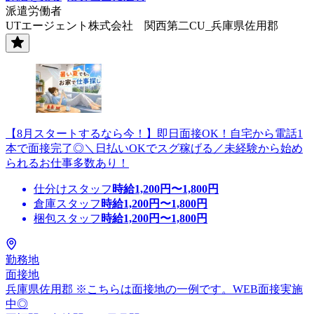
派遣労働者
UTエージェント株式会社 関西第二CU_兵庫県佐用郡
【8月スタートするなら今！】即日面接OK！自宅から電話1
本で面接完了◎＼日払いOKでスグ稼げる／未経験から始め
られるお仕事多数あり！
仕分けスタッフ
時給
1,200
円〜
1,800
円
倉庫スタッフ
時給
1,200
円〜
1,800
円
梱包スタッフ
時給
1,200
円〜
1,800
円
勤務地
面接地
兵庫県佐用郡 ※こちらは面接地の一例です。WEB面接実施
中◎