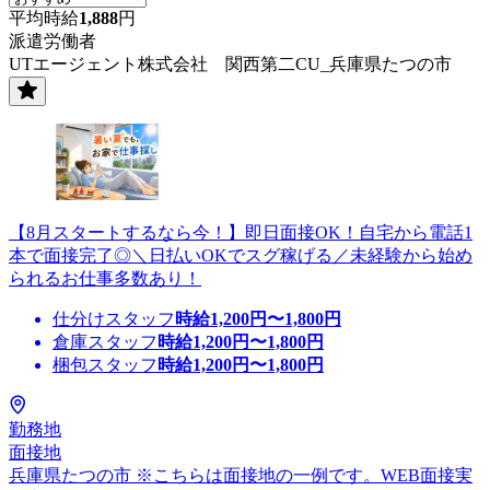
平均時給
1,888
円
派遣労働者
UTエージェント株式会社 関西第二CU_兵庫県たつの市
【8月スタートするなら今！】即日面接OK！自宅から電話1
本で面接完了◎＼日払いOKでスグ稼げる／未経験から始め
られるお仕事多数あり！
仕分けスタッフ
時給
1,200
円〜
1,800
円
倉庫スタッフ
時給
1,200
円〜
1,800
円
梱包スタッフ
時給
1,200
円〜
1,800
円
勤務地
面接地
兵庫県たつの市 ※こちらは面接地の一例です。WEB面接実