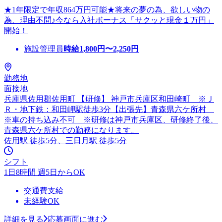
★1年限定で年収864万円可能★将来の夢の為、欲しい物の
為、理由不問♪今なら入社ボーナス「サクッと現金１万円」
開始！
施設管理員
時給
1,800
円〜
2,250
円
勤務地
面接地
兵庫県佐用郡佐用町 【研修】 神戸市兵庫区和田崎町 ※Ｊ
Ｒ・地下鉄：和田岬駅徒歩3分【出張先】青森県六ケ所村
※車の持ち込み不可 ※研修は神戸市兵庫区、研修終了後、
青森県六ケ所村での勤務になります。
佐用駅 徒歩5分、三日月駅 徒歩5分
シフト
1日8時間 週5日からOK
交通費支給
未経験OK
詳細を見る
応募画面に進む