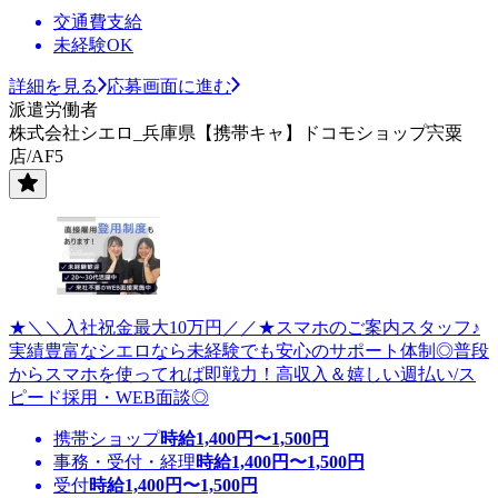
交通費支給
未経験OK
詳細を見る
応募画面に進む
派遣労働者
株式会社シエロ_兵庫県【携帯キャ】ドコモショップ宍粟
店/AF5
★＼＼入社祝金最大10万円／／★スマホのご案内スタッフ♪
実績豊富なシエロなら未経験でも安心のサポート体制◎普段
からスマホを使ってれば即戦力！高収入＆嬉しい週払い/ス
ピード採用・WEB面談◎
携帯ショップ
時給
1,400
円〜
1,500
円
事務・受付・経理
時給
1,400
円〜
1,500
円
受付
時給
1,400
円〜
1,500
円