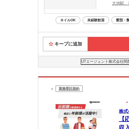
大池駅、
ネイルOK
未経験歓迎
髪型・
キープに追加
UTエージェント株式会社関
業務委託契約
株式
【
収