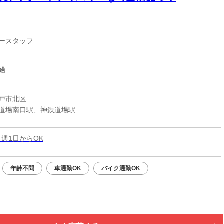
リースタッフ
給
戸市北区
道場南口駅、神鉄道場駅
 週1日からOK
年齢不問
車通勤OK
バイク通勤OK