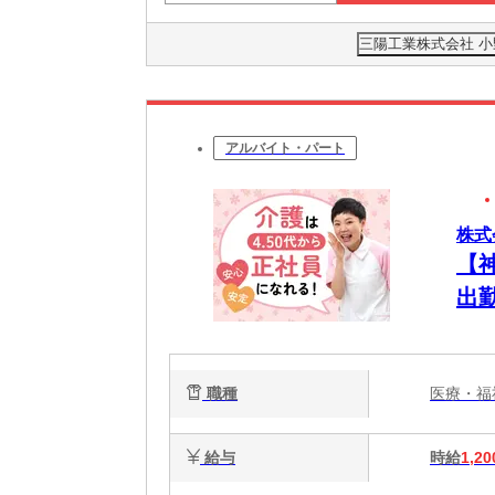
三陽工業株式会社 小
アルバイト・パート
株式
【
出
職種
医療・
給与
時給
1,20