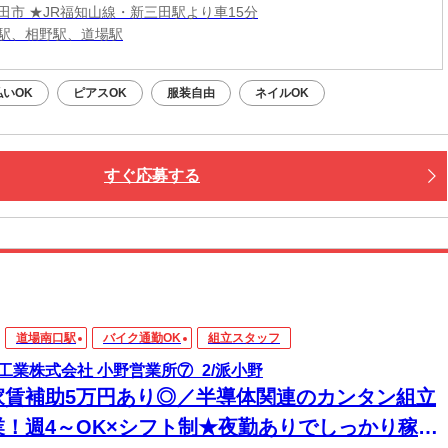
田市 ★JR福知山線・新三田駅より車15分
駅、相野駅、道場駅
払いOK
ピアスOK
服装自由
ネイルOK
すぐ応募する
道場南口駅
バイク通勤OK
組立スタッフ
工業株式会社 小野営業所⑦_2/派小野
家賃補助5万円あり◎／半導体関連のカンタン組立
業！週4～OK×シフト制★夜勤ありでしっかり稼げ