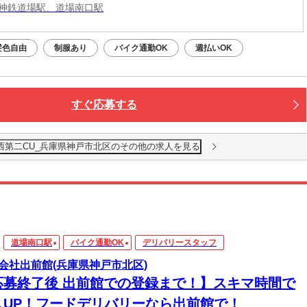
神鉄道場駅、道場南口駅
髪色自由
制服あり
バイク通勤OK
週払いOK
すぐ応募する
西第二CU_兵庫県神戸市北区のその他の求人を見る
道場南口駅
バイク通勤OK
デリバリースタッフ
会社出前館(兵庫県神戸市北区)
応募終了後 出前館での登録まで！】スキマ時間で
入UP！フードデリバリーなら出前館で！