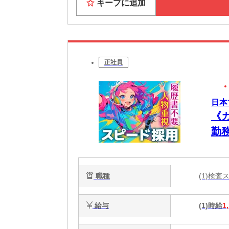
キープに追加
正社員
日本
《
勤
職種
(1)検
給与
(1)時給
1