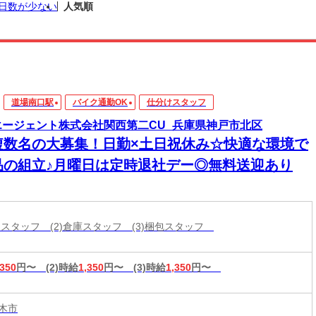
日数が少ない
人気順
道場南口駅
バイク通勤OK
仕分けスタッフ
エージェント株式会社関西第二CU_兵庫県神戸市北区
複数名の大募集！日勤×土日祝休み☆快適な環境で
品の組立♪月曜日は定時退社デー◎無料送迎あり
分けスタッフ (2)倉庫スタッフ (3)梱包スタッフ
,350
円〜
(2)時給
1,350
円〜
(3)時給
1,350
円〜
木市