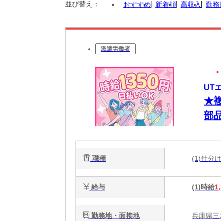
並び替え：
おすすめ
新着順
高収入
勤務
派遣労働者
UT
★
部
職種
(1)仕
給与
(1)時給
1
勤務地・面接地
兵庫県三