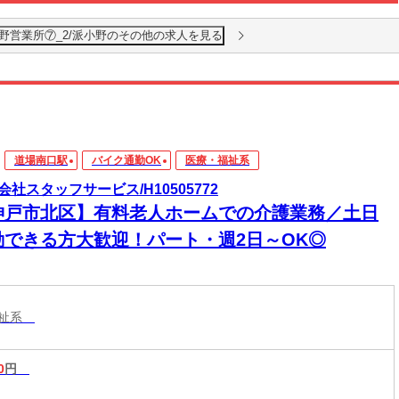
野営業所⑦_2/派小野のその他の求人を見る
道場南口駅
バイク通勤OK
医療・福祉系
会社スタッフサービス/H10505772
神戸市北区】有料老人ホームでの介護業務／土日
勤できる方大歓迎！パート・週2日～OK◎
福祉系
0
円