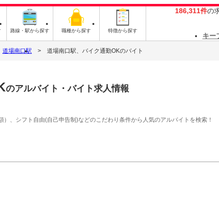
186,311件
の
す
路線・駅から探す
職種から探す
特徴から探す
キー
道場南口駅
道場南口駅、バイク通勤OKのバイト
K
のアルバイト・バイト求人情報
額）、シフト自由(自己申告制)などのこだわり条件から人気のアルバイトを検索！