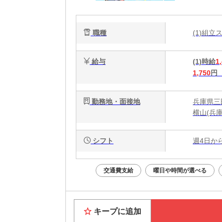
る♪
職種
(1)組
給与
(1)時給
1
1,750
円
勤務地・面接地
兵庫県三
横山(兵
シフト
週4日か
交通費支給
曜日や時間が選べる
キープに追加