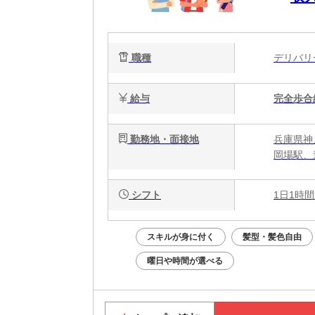
職種
デリバ
給与
完全歩合
勤務地・面接地
兵庫県神
岡場駅、
シフト
1日1時間
スキルが身に付く
髪型・髪色自由
曜日や時間が選べる