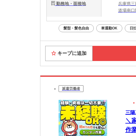
勤務地・面接地
兵庫県三
道場南口
髪型・髪色自由
車通勤OK
日
キープに追加
派遣労働者
三陽
＼
作