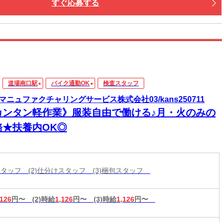
すぐ応募する
道場南口駅
バイク通勤OK
検査スタッフ
マニュファクチャリングサービス株式会社03/kans250711
カンタン軽作業》服装自由で働ける♪月・火のみの
務★扶養内OK◎
査スタッフ (2)仕分けスタッフ (3)梱包スタッフ
,126
円〜
(2)時給
1,126
円〜
(3)時給
1,126
円〜