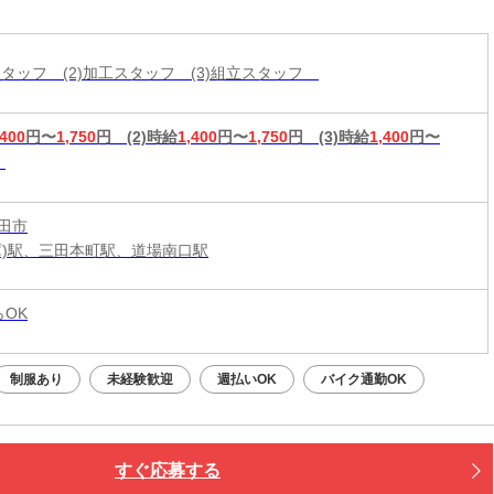
立スタッフ (2)加工スタッフ (3)組立スタッフ
,400
円〜
1,750
円
(2)時給
1,400
円〜
1,750
円
(3)時給
1,400
円〜
田市
庫)駅、三田本町駅、道場南口駅
らOK
制服あり
未経験歓迎
週払いOK
バイク通勤OK
すぐ応募する