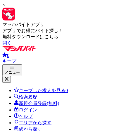
×
マッハバイトアプリ
アプリでお得にバイト探し！
無料ダウンロードはこちら
開く
0
キープ
メニュー
キープした求人を見る
0
検索履歴
新規会員登録(無料)
ログイン
ヘルプ
エリアから探す
駅から探す