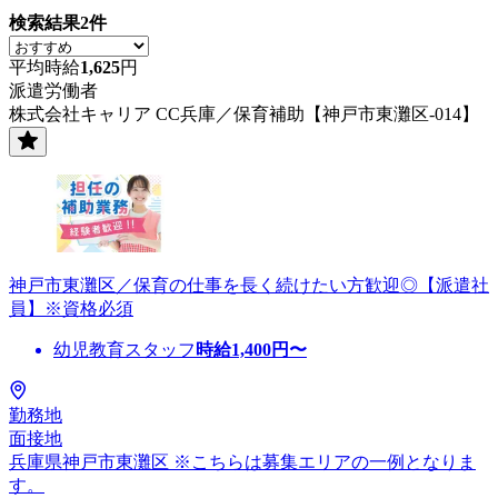
検索結果
2
件
平均時給
1,625
円
派遣労働者
株式会社キャリア CC兵庫／保育補助【神戸市東灘区-014】
神戸市東灘区／保育の仕事を長く続けたい方歓迎◎【派遣社
員】※資格必須
幼児教育スタッフ
時給
1,400
円〜
勤務地
面接地
兵庫県神戸市東灘区 ※こちらは募集エリアの一例となりま
す。