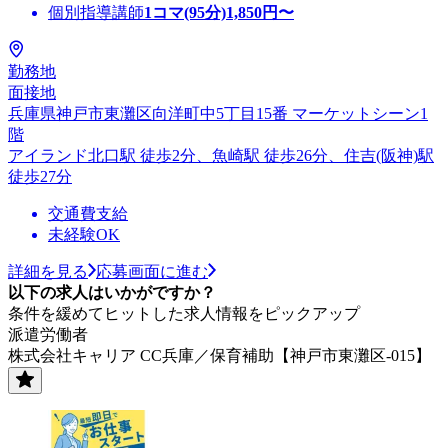
個別指導講師
1コマ(95分)
1,850
円〜
勤務地
面接地
兵庫県神戸市東灘区向洋町中5丁目15番 マーケットシーン1
階
アイランド北口駅 徒歩2分、魚崎駅 徒歩26分、住吉(阪神)駅
徒歩27分
交通費支給
未経験OK
詳細を見る
応募画面に進む
以下の求人はいかがですか？
条件を緩めてヒットした求人情報をピックアップ
派遣労働者
株式会社キャリア CC兵庫／保育補助【神戸市東灘区-015】