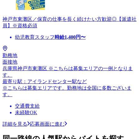
神戸市東灘区／保育の仕事を長く続けたい方歓迎◎【派遣社
員】※資格必須
幼児教育スタッフ
時給
1,400
円〜
勤務地
面接地
兵庫県神戸市東灘区 ※こちらは募集エリアの一例となりま
す。
最寄り駅：アイランドセンター駅など
※こちらは募集エリアです。勤務地は全国に多数ございま
す。
交通費支給
未経験OK
詳細を見る
応募画面に進む
同一路線の人気駅からバイトを探す