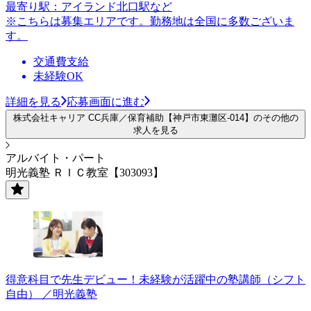
最寄り駅：アイランド北口駅など
※こちらは募集エリアです。勤務地は全国に多数ございま
す。
交通費支給
未経験OK
詳細を見る
応募画面に進む
株式会社キャリア CC兵庫／保育補助【神戸市東灘区-014】のその他の
求人を見る
アルバイト・パート
明光義塾 ＲＩＣ教室【303093】
得意科目で先生デビュー！未経験が活躍中の塾講師（シフト
自由） ／明光義塾