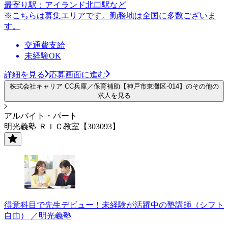
最寄り駅：アイランド北口駅など
※こちらは募集エリアです。勤務地は全国に多数ございま
す。
交通費支給
未経験OK
詳細を見る
応募画面に進む
株式会社キャリア CC兵庫／保育補助【神戸市東灘区-014】のその他の
求人を見る
アルバイト・パート
明光義塾 ＲＩＣ教室【303093】
得意科目で先生デビュー！未経験が活躍中の塾講師（シフト
自由） ／明光義塾