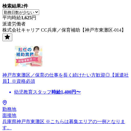
検索結果
2
件
平均時給
1,625
円
派遣労働者
株式会社キャリア CC兵庫／保育補助【神戸市東灘区-014】
神戸市東灘区／保育の仕事を長く続けたい方歓迎◎【派遣社
員】※資格必須
幼児教育スタッフ
時給
1,400
円〜
勤務地
面接地
兵庫県神戸市東灘区 ※こちらは募集エリアの一例となりま
す。