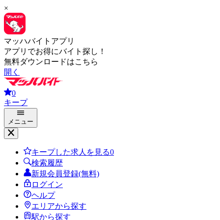
×
マッハバイトアプリ
アプリでお得にバイト探し！
無料ダウンロードはこちら
開く
0
キープ
メニュー
キープした求人を見る
0
検索履歴
新規会員登録(無料)
ログイン
ヘルプ
エリアから探す
駅から探す