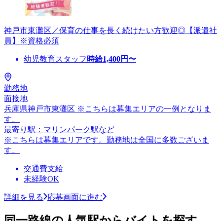
神戸市東灘区／保育の仕事を長く続けたい方歓迎◎【派遣社
員】※資格必須
幼児教育スタッフ
時給
1,400
円〜
勤務地
面接地
兵庫県神戸市東灘区 ※こちらは募集エリアの一例となりま
す。
最寄り駅：マリンパーク駅など
※こちらは募集エリアです。勤務地は全国に多数ございま
す。
交通費支給
未経験OK
詳細を見る
応募画面に進む
同一路線の人気駅からバイトを探す