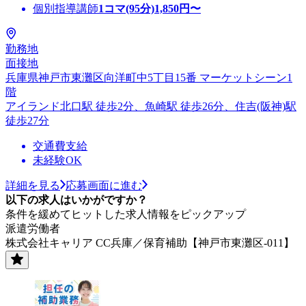
個別指導講師
1コマ(95分)
1,850
円〜
勤務地
面接地
兵庫県神戸市東灘区向洋町中5丁目15番 マーケットシーン1
階
アイランド北口駅 徒歩2分、魚崎駅 徒歩26分、住吉(阪神)駅
徒歩27分
交通費支給
未経験OK
詳細を見る
応募画面に進む
以下の求人はいかがですか？
条件を緩めてヒットした求人情報をピックアップ
派遣労働者
株式会社キャリア CC兵庫／保育補助【神戸市東灘区-011】