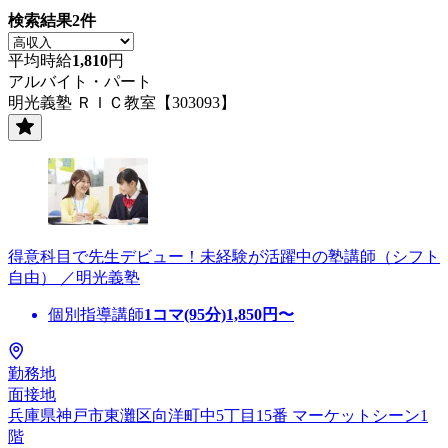
検索結果
2
件
平均時給
1,810
円
アルバイト・パート
明光義塾 ＲＩＣ教室【303093】
得意科目で先生デビュー！未経験が活躍中の塾講師（シフト
自由） ／明光義塾
個別指導講師
1コマ(95分)
1,850
円〜
勤務地
面接地
兵庫県神戸市東灘区向洋町中5丁目15番 マーケットシーン1
階