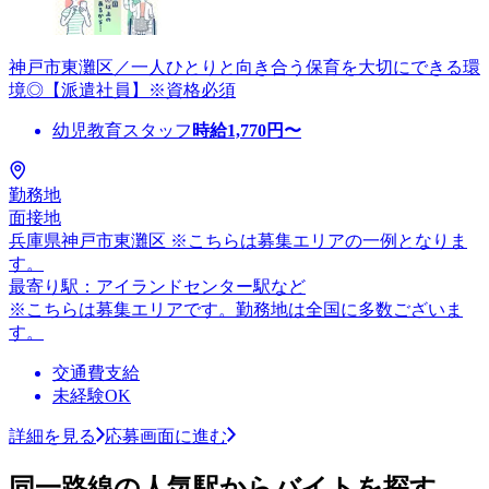
神戸市東灘区／一人ひとりと向き合う保育を大切にできる環
境◎【派遣社員】※資格必須
幼児教育スタッフ
時給
1,770
円〜
勤務地
面接地
兵庫県神戸市東灘区 ※こちらは募集エリアの一例となりま
す。
最寄り駅：アイランドセンター駅など
※こちらは募集エリアです。勤務地は全国に多数ございま
す。
交通費支給
未経験OK
詳細を見る
応募画面に進む
同一路線の人気駅からバイトを探す