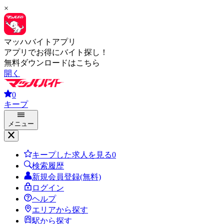
×
マッハバイトアプリ
アプリでお得にバイト探し！
無料ダウンロードはこちら
開く
0
キープ
メニュー
キープした求人を見る
0
検索履歴
新規会員登録(無料)
ログイン
ヘルプ
エリアから探す
駅から探す