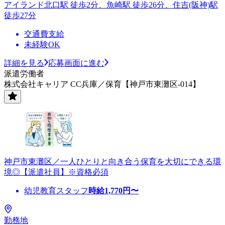
アイランド北口駅 徒歩2分、魚崎駅 徒歩26分、住吉(阪神)駅
徒歩27分
交通費支給
未経験OK
詳細を見る
応募画面に進む
派遣労働者
株式会社キャリア CC兵庫／保育【神戸市東灘区-014】
神戸市東灘区／一人ひとりと向き合う保育を大切にできる環
境◎【派遣社員】※資格必須
幼児教育スタッフ
時給
1,770
円〜
勤務地