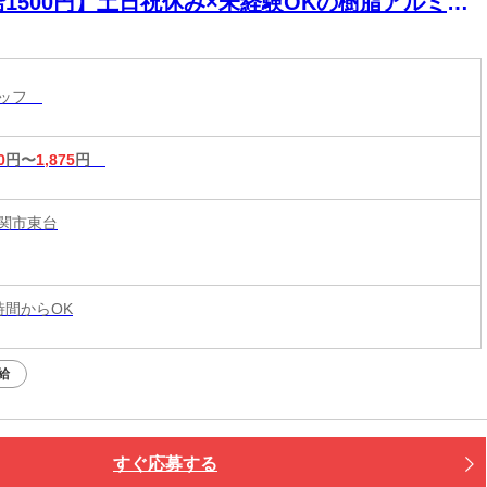
給1500円】土日祝休み×未経験OKの樹脂アルミ製
ッシ製造スタッフ｜日勤｜髪色自由｜一関市
タッフ
0
円〜
1,875
円
関市東台
3時間からOK
給
すぐ応募する