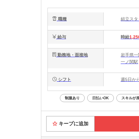
職種
組立ス
給与
時給
1,25
勤務地・面接地
岩手県一関
一ノ関駅
シフト
週5日か
制服あり
日払いOK
スキルが
キープに追加