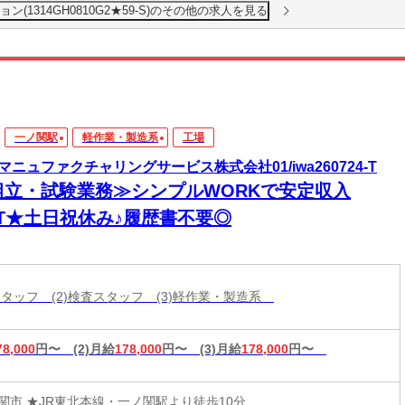
1314GH0810G2★59-S)のその他の求人を見る
一ノ関駅
軽作業・製造系
工場
マニュファクチャリングサービス株式会社01/iwa260724-T
組立・試験業務≫シンプルWORKで安定収入
ET★土日祝休み♪履歴書不要◎
立スタッフ (2)検査スタッフ (3)軽作業・製造系
78,000
円〜
(2)月給
178,000
円〜
(3)月給
178,000
円〜
関市 ★JR東北本線・一ノ関駅より徒歩10分