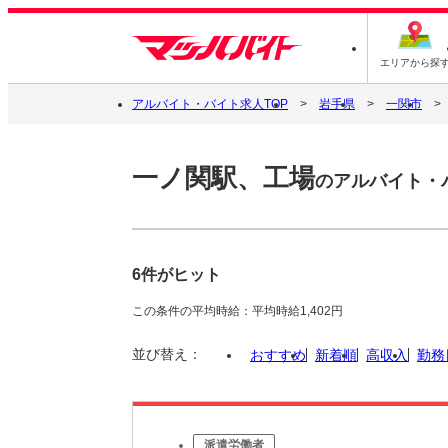
エリアから探
アルバイト・バイト求人TOP
岩手県
一関市
一ノ関駅、工場
のアルバイト・
6件がヒット
この条件の平均時給：平均時給1,402円
並び替え：
おすすめ
新着順
高収入
勤務
派遣労働者