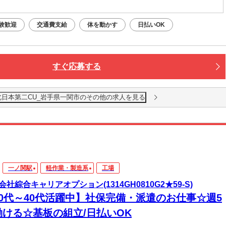
験歓迎
交通費支給
体を動かす
日払いOK
すぐ応募する
北日本第二CU_岩手県一関市のその他の求人を見る
一ノ関駅
軽作業・製造系
工場
会社綜合キャリアオプション(1314GH0810G2★59-S)
20代～40代活躍中】社保完備・派遣のお仕事☆週5
働ける☆基板の組立/日払いOK