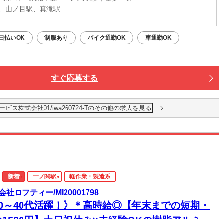
、山ノ目駅、真滝駅
日払いOK
制服あり
バイク通勤OK
車通勤OK
すぐ応募する
ス株式会社01/iwa260724-Tのその他の求人を見る
新着
一ノ関駅
軽作業・製造系
会社ロフティー/MI20001798
20～40代活躍！》＊高時給◎【年末までの短期・