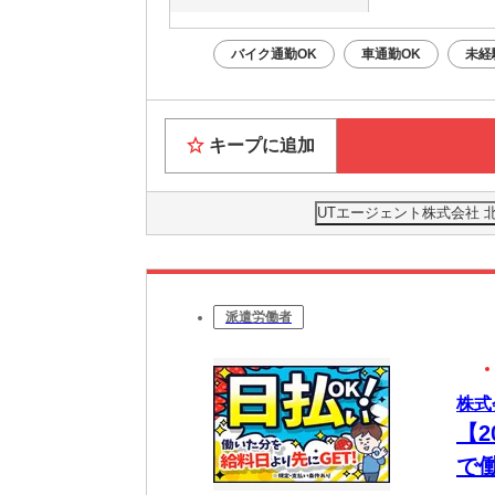
バイク通勤OK
車通勤OK
未経
キープに追加
UTエージェント株式会社 
派遣労働者
株式
【
で