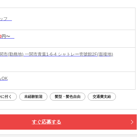
タッフ
0
円〜
市(勤務地) 一関市青葉1-6-4 シャトレー壱號館2F(面接地)
らOK
身に付く
未経験歓迎
髪型・髪色自由
交通費支給
すぐ応募する