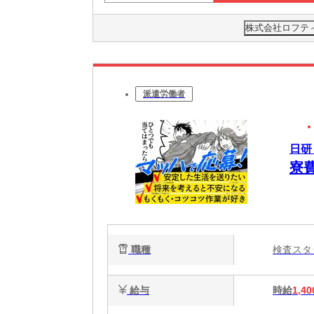
株式会社ロフティー
派遣労働者
日研
寮
職種
検査ス
給与
時給
1,40