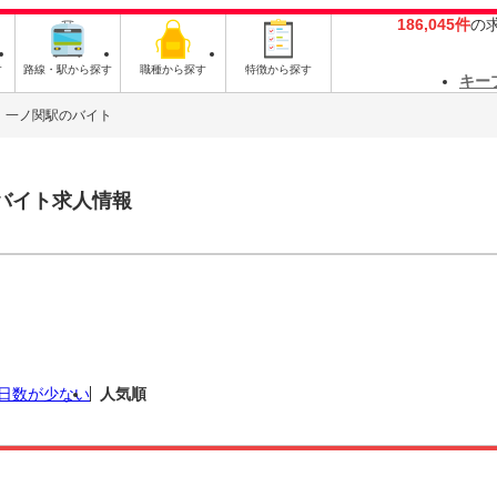
186,045件
の
す
路線・駅から探す
職種から探す
特徴から探す
キー
一ノ関駅のバイト
バイト求人情報
日数が少ない
人気順