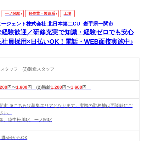
一ノ関駅
軽作業・製造系
工場
エージェント株式会社 北日本第二CU_岩手県一関市
未経験歓迎／研修充実で知識・経験ゼロでも安心
正社員採用×日払いOK！電話・WEB面接実施中♪
分けスタッフ (2)製造スタッフ
,200
円〜
1,600
円
(2)時給
1,200
円〜
1,600
円
関市 ※こちらは募集エリアとなります。実際の勤務地は面談時にご
さい。
駅、陸中松川駅、一ノ関駅
 週5日からOK