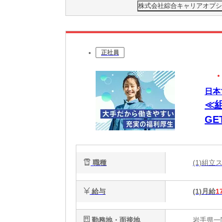
株式会社綜合キャリアオプション(
正社員
日本
≪
G
職種
(1)組
給与
(1)月給
1
勤務地・面接地
岩手県一