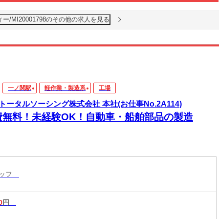
/MI20001798のその他の求人を見る
一ノ関駅
軽作業・製造系
工場
トータルソーシング株式会社 本社(お仕事No.2A114)
費無料！未経験OK！自動車・船舶部品の製造
タッフ
0
円