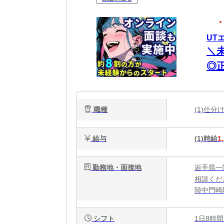
UT
＼
◎
職種
(1)仕
給与
(1)時給
1
勤務地・面接地
岩手県一
相談くだ
陸中門崎
シフト
1日8時間